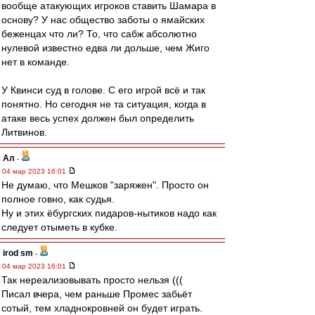
вообще атакующих игроков ставить Шамара в
основу? У нас общество заботы о ямайских
беженцах что ли? То, что сабж абсолютно
нулевой известно едва ли дольше, чем Жиго
нет в команде.
У Квинси суд в голове. С его игрой всё и так
понятно. Но сегодня не та ситуация, когда в
атаке весь успех должен был определить
Литвинов.
Ал
-
04 мар 2023 16:01
Не думаю, что Мешков "заряжен". Просто он
полное говно, как судья.
Ну и этих ëбургских пидаров-нытиков надо как
следует отыметь в кубке.
irod sm
-
04 мар 2023 16:01
Так нереализовывать просто нельзя (((
Писал вчера, чем раньше Промес забьёт
сотый, тем хладнокровней он будет играть.