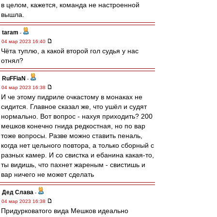
в целом, кажется, команда не настроенной
вышла.
taram
-
04 мар 2023 16:40
Чёта туплю, а какой второй гол судья у нас
отнял?
RuFFiaN
-
04 мар 2023 16:38
И че этому пидриле очкастому в монаках не
сидится. Главное сказал же, что ушёл и судят
нормально. Вот вопрос - нахуя приходить? 200
мешков конечно гнида редкостная, но по вар
тоже вопросы. Разве можно ставить пеналь,
когда нет цельного повтора, а только сборный с
разных камер. И со свистка и ебанина какая-то,
ты видишь, что пахнет жареным - свистишь и
вар ничего не может сделать
Дед Слава
-
04 мар 2023 16:38
Придурковатого вида Мешков идеально