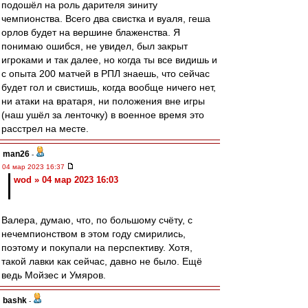
подошёл на роль дарителя зиниту
чемпионства. Всего два свистка и вуаля, геша
орлов будет на вершине блаженства. Я
понимаю ошибся, не увидел, был закрыт
игроками и так далее, но когда ты все видишь и
с опыта 200 матчей в РПЛ знаешь, что сейчас
будет гол и свистишь, когда вообще ничего нет,
ни атаки на вратаря, ни положения вне игры
(наш ушёл за ленточку) в военное время это
расстрел на месте.
man26
-
04 мар 2023 16:37
wod » 04 мар 2023 16:03
Валера, думаю, что, по большому счёту, с
нечемпионством в этом году смирились,
поэтому и покупали на перспективу. Хотя,
такой лавки как сейчас, давно не было. Ещё
ведь Мойзес и Умяров.
bashk
-