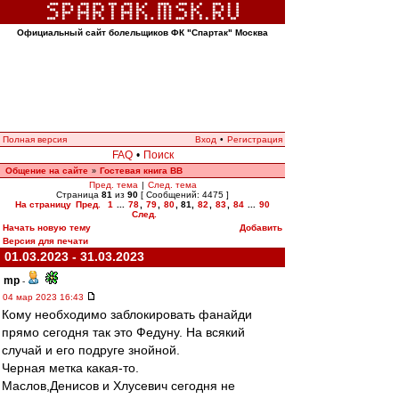
Официальный сайт болельщиков ФК "Спартак" Москва
Полная версия
Вход
•
Регистрация
FAQ
•
Поиск
Общение на сайте
Гостевая книга ВВ
»
Пред. тема
|
След. тема
Страница
81
из
90
[ Сообщений: 4475 ]
На страницу
Пред.
1
...
78
,
79
,
80
,
81
,
82
,
83
,
84
...
90
След.
Начать новую тему
Добавить
Версия для печати
01.03.2023 - 31.03.2023
mp
-
04 мар 2023 16:43
Кому необходимо заблокировать фанайди
прямо сегодня так это Федуну. На всякий
случай и его подруге знойной.
Черная метка какая-то.
Маслов,Денисов и Хлусевич сегодня не