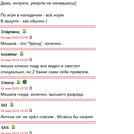
Дааа, интрига, умерла не начавшись((
По игре в нападении - всё норм.
В защите - как обычно (
Σπάρτακος
-
04 мар 2023 15:58
Мешков - это "бренд", конечно...
kvzakhar
-
04 мар 2023 15:55
мешок клнено пидр все видел и свистел
специально, но 2 банки сами себе привезли.
Спектр
-
04 мар 2023 15:55
Мешков гнида, конечно, высшего разряда.
Gt3
-
04 мар 2023 15:53
Антоха сег не орёл совсем.. Мозеса бы скорее
SAS
-
04 мар 2023 15:52