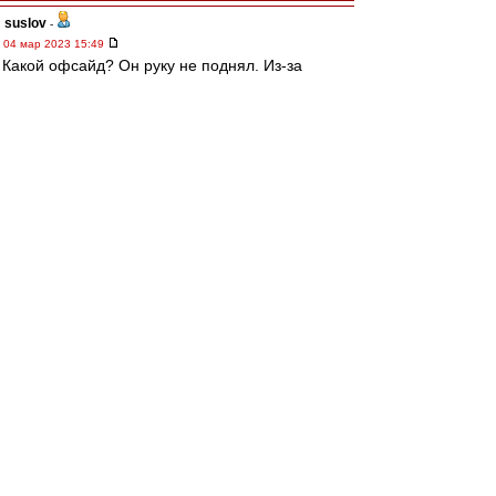
suslov
-
04 мар 2023 15:49
Какой офсайд? Он руку не поднял. Из-за
пидарского свистка
Разбор полетов
-
04 мар 2023 15:48
Тотальная профнепригодность очередного
мудака
Трувор
-
04 мар 2023 15:48
Вот что там смотреть?
Только время красть. Свиток же раньше был.
электроврач
-
04 мар 2023 15:47
Свисток был раньше.
Но...
Мешков - пидарас
Редактировалось 04 мар 2023 15:49