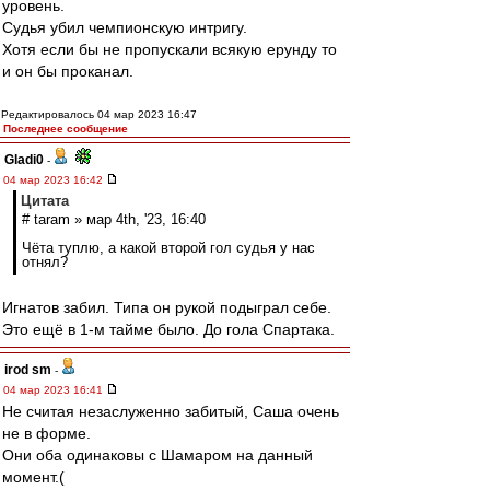
уровень.
Судья убил чемпионскую интригу.
Хотя если бы не пропускали всякую ерунду то
и он бы проканал.
Редактировалось 04 мар 2023 16:47
Последнее сообщение
Gladi0
-
04 мар 2023 16:42
Цитата
# taram » мар 4th, '23, 16:40
Чёта туплю, а какой второй гол судья у нас
отнял?
Игнатов забил. Типа он рукой подыграл себе.
Это ещё в 1-м тайме было. До гола Спартака.
irod sm
-
04 мар 2023 16:41
Не считая незаслуженно забитый, Саша очень
не в форме.
Они оба одинаковы с Шамаром на данный
момент.(