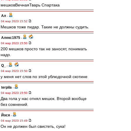
мешковВечнаяТварь Спартака
Ал
-
04 мар 2023 15:52
Мешков тоже пидар. Такие не должны судить.
Алекс1975
-
04 мар 2023 15:50
200 мешков просто так не заносят, понимать
надо.
Q_
-
04 мар 2023 15:50
у меня нет слов по этой ублюдочной скотине
terpila
-
04 мар 2023 15:50
Два гола у нас отнял мешок. Второй вообще
без сомнений.
Йося
-
04 мар 2023 15:49
Он не должен был свистеть, сука!