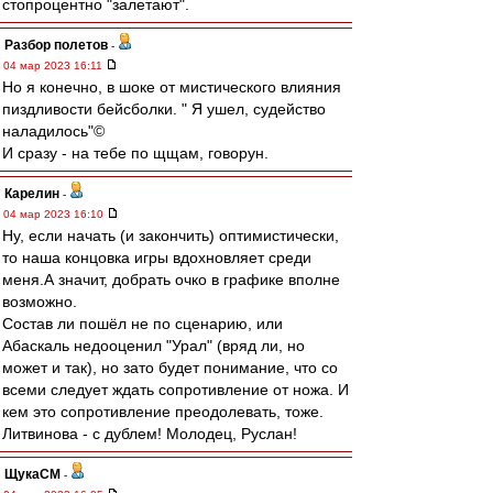
стопроцентно "залетают".
Разбор полетов
-
04 мар 2023 16:11
Но я конечно, в шоке от мистического влияния
пиздливости бейсболки. " Я ушел, судейство
наладилось"©
И сразу - на тебе по щщам, говорун.
Карелин
-
04 мар 2023 16:10
Ну, если начать (и закончить) оптимистически,
то наша концовка игры вдохновляет среди
меня.А значит, добрать очко в графике вполне
возможно.
Состав ли пошёл не по сценарию, или
Абаскаль недооценил "Урал" (вряд ли, но
может и так), но зато будет понимание, что со
всеми следует ждать сопротивление от ножа. И
кем это сопротивление преодолевать, тоже.
Литвинова - с дублем! Молодец, Руслан!
ЩукаСМ
-