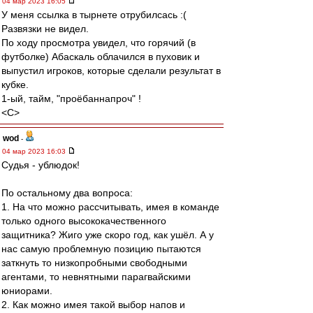
04 мар 2023 16:05
У меня ссылка в тырнете отрубилсась :(
Развязки не видел.
По ходу просмотра увидел, что горячий (в
футболке) Абаскаль облачился в пуховик и
выпустил игроков, которые сделали результат в
кубке.
1-ый, тайм, "проёбаннапроч" !
<C>
wod
-
04 мар 2023 16:03
Судья - ублюдок!
По остальному два вопроса:
1. На что можно рассчитывать, имея в команде
только одного высококачественного
защитника? Жиго уже скоро год, как ушёл. А у
нас самую проблемную позицию пытаются
заткнуть то низкопробными свободными
агентами, то невнятными парагвайскими
юниорами.
2. Как можно имея такой выбор напов и