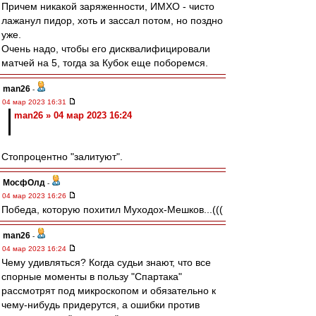
Причем никакой заряженности, ИМХО - чисто
лажанул пидор, хоть и зассал потом, но поздно
уже.
Очень надо, чтобы его дисквалифицировали
матчей на 5, тогда за Кубок еще поборемся.
man26
-
04 мар 2023 16:31
man26 » 04 мар 2023 16:24
Стопроцентно "залитуют".
МосфОлд
-
04 мар 2023 16:26
Победа, которую похитил Муходох-Мешков...(((
man26
-
04 мар 2023 16:24
Чему удивляться? Когда судьи знают, что все
спорные моменты в пользу "Спартака"
рассмотрят под микроскопом и обязательно к
чему-нибудь придерутся, а ошибки против