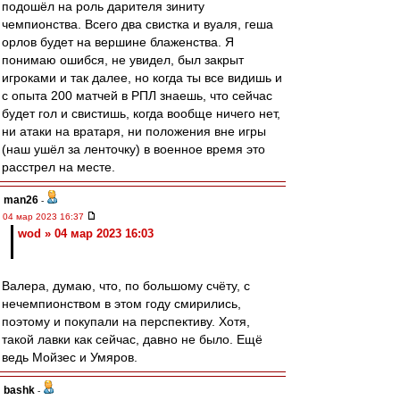
подошёл на роль дарителя зиниту
чемпионства. Всего два свистка и вуаля, геша
орлов будет на вершине блаженства. Я
понимаю ошибся, не увидел, был закрыт
игроками и так далее, но когда ты все видишь и
с опыта 200 матчей в РПЛ знаешь, что сейчас
будет гол и свистишь, когда вообще ничего нет,
ни атаки на вратаря, ни положения вне игры
(наш ушёл за ленточку) в военное время это
расстрел на месте.
man26
-
04 мар 2023 16:37
wod » 04 мар 2023 16:03
Валера, думаю, что, по большому счёту, с
нечемпионством в этом году смирились,
поэтому и покупали на перспективу. Хотя,
такой лавки как сейчас, давно не было. Ещё
ведь Мойзес и Умяров.
bashk
-