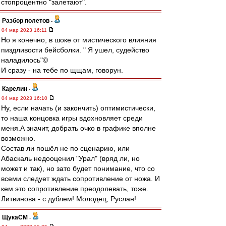
стопроцентно "залетают".
Разбор полетов
-
04 мар 2023 16:11
Но я конечно, в шоке от мистического влияния
пиздливости бейсболки. " Я ушел, судейство
наладилось"©
И сразу - на тебе по щщам, говорун.
Карелин
-
04 мар 2023 16:10
Ну, если начать (и закончить) оптимистически,
то наша концовка игры вдохновляет среди
меня.А значит, добрать очко в графике вполне
возможно.
Состав ли пошёл не по сценарию, или
Абаскаль недооценил "Урал" (вряд ли, но
может и так), но зато будет понимание, что со
всеми следует ждать сопротивление от ножа. И
кем это сопротивление преодолевать, тоже.
Литвинова - с дублем! Молодец, Руслан!
ЩукаСМ
-