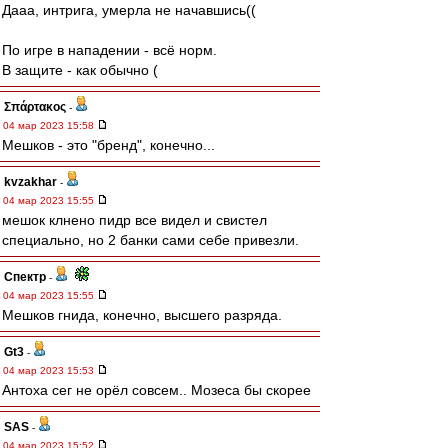
Дааа, интрига, умерла не начавшись((
По игре в нападении - всё норм.
В защите - как обычно (
Σπάρτακος
-
04 мар 2023 15:58
Мешков - это "бренд", конечно...
kvzakhar
-
04 мар 2023 15:55
мешок клнено пидр все видел и свистел
специально, но 2 банки сами себе привезли.
Спектр
-
04 мар 2023 15:55
Мешков гнида, конечно, высшего разряда.
Gt3
-
04 мар 2023 15:53
Антоха сег не орёл совсем.. Мозеса бы скорее
SAS
-
04 мар 2023 15:52