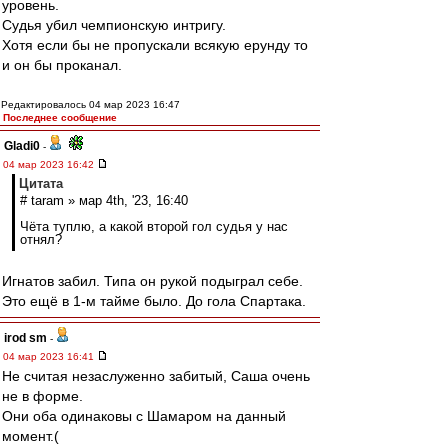
уровень.
Судья убил чемпионскую интригу.
Хотя если бы не пропускали всякую ерунду то
и он бы проканал.
Редактировалось 04 мар 2023 16:47
Последнее сообщение
Gladi0
-
04 мар 2023 16:42
Цитата
# taram » мар 4th, '23, 16:40
Чёта туплю, а какой второй гол судья у нас
отнял?
Игнатов забил. Типа он рукой подыграл себе.
Это ещё в 1-м тайме было. До гола Спартака.
irod sm
-
04 мар 2023 16:41
Не считая незаслуженно забитый, Саша очень
не в форме.
Они оба одинаковы с Шамаром на данный
момент.(