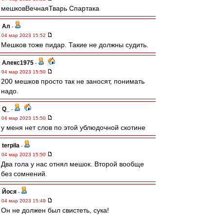
мешковВечнаяТварь Спартака
Ал
-
04 мар 2023 15:52
Мешков тоже пидар. Такие не должны судить.
Алекс1975
-
04 мар 2023 15:50
200 мешков просто так не заносят, понимать
надо.
Q_
-
04 мар 2023 15:50
у меня нет слов по этой ублюдочной скотине
terpila
-
04 мар 2023 15:50
Два гола у нас отнял мешок. Второй вообще
без сомнений.
Йося
-
04 мар 2023 15:49
Он не должен был свистеть, сука!