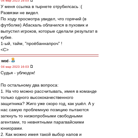
04 мар 2023 16:05
У меня ссылка в тырнете отрубилсась :(
Развязки не видел.
По ходу просмотра увидел, что горячий (в
футболке) Абаскаль облачился в пуховик и
выпустил игроков, которые сделали результат в
кубке.
1-ый, тайм, "проёбаннапроч" !
<C>
wod
-
04 мар 2023 16:03
Судья - ублюдок!
По остальному два вопроса:
1. На что можно рассчитывать, имея в команде
только одного высококачественного
защитника? Жиго уже скоро год, как ушёл. А у
нас самую проблемную позицию пытаются
заткнуть то низкопробными свободными
агентами, то невнятными парагвайскими
юниорами.
2. Как можно имея такой выбор напов и