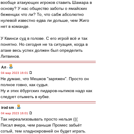
вообще атакующих игроков ставить Шамара в
основу? У нас общество заботы о ямайских
беженцах что ли? То, что сабж абсолютно
нулевой известно едва ли дольше, чем Жиго
нет в команде.
У Квинси суд в голове. С его игрой всё и так
понятно. Но сегодня не та ситуация, когда в
атаке весь успех должен был определить
Литвинов.
Ал
-
04 мар 2023 16:01
Не думаю, что Мешков "заряжен". Просто он
полное говно, как судья.
Ну и этих ëбургских пидаров-нытиков надо как
следует отыметь в кубке.
irod sm
-
04 мар 2023 16:01
Так нереализовывать просто нельзя (((
Писал вчера, чем раньше Промес забьёт
сотый, тем хладнокровней он будет играть.