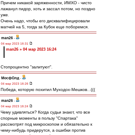
Причем никакой заряженности, ИМХО - чисто
лажанул пидор, хоть и зассал потом, но поздно
уже.
Очень надо, чтобы его дисквалифицировали
матчей на 5, тогда за Кубок еще поборемся.
man26
-
04 мар 2023 16:31
man26 » 04 мар 2023 16:24
Стопроцентно "залитуют".
МосфОлд
-
04 мар 2023 16:26
Победа, которую похитил Муходох-Мешков...(((
man26
-
04 мар 2023 16:24
Чему удивляться? Когда судьи знают, что все
спорные моменты в пользу "Спартака"
рассмотрят под микроскопом и обязательно к
чему-нибудь придерутся, а ошибки против