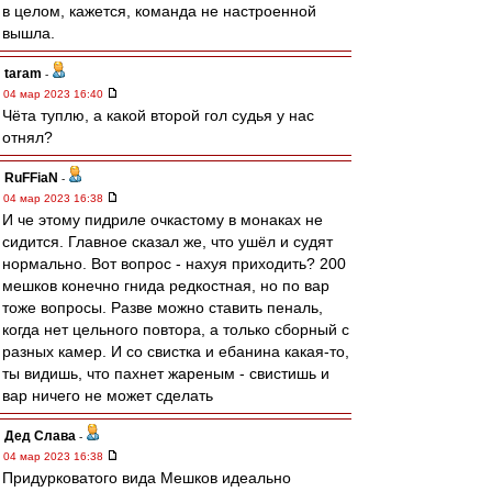
в целом, кажется, команда не настроенной
вышла.
taram
-
04 мар 2023 16:40
Чёта туплю, а какой второй гол судья у нас
отнял?
RuFFiaN
-
04 мар 2023 16:38
И че этому пидриле очкастому в монаках не
сидится. Главное сказал же, что ушёл и судят
нормально. Вот вопрос - нахуя приходить? 200
мешков конечно гнида редкостная, но по вар
тоже вопросы. Разве можно ставить пеналь,
когда нет цельного повтора, а только сборный с
разных камер. И со свистка и ебанина какая-то,
ты видишь, что пахнет жареным - свистишь и
вар ничего не может сделать
Дед Слава
-
04 мар 2023 16:38
Придурковатого вида Мешков идеально