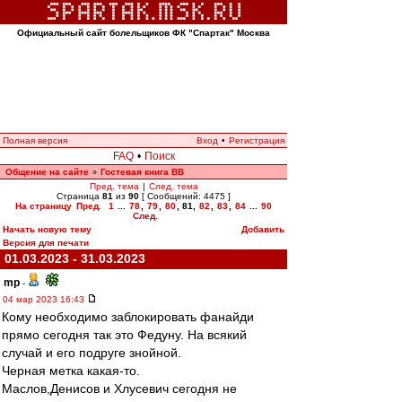
Официальный сайт болельщиков ФК "Спартак" Москва
Полная версия
Вход
•
Регистрация
FAQ
•
Поиск
Общение на сайте
Гостевая книга ВВ
»
Пред. тема
|
След. тема
Страница
81
из
90
[ Сообщений: 4475 ]
На страницу
Пред.
1
...
78
,
79
,
80
,
81
,
82
,
83
,
84
...
90
След.
Начать новую тему
Добавить
Версия для печати
01.03.2023 - 31.03.2023
mp
-
04 мар 2023 16:43
Кому необходимо заблокировать фанайди
прямо сегодня так это Федуну. На всякий
случай и его подруге знойной.
Черная метка какая-то.
Маслов,Денисов и Хлусевич сегодня не