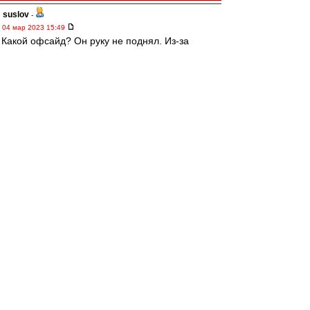
suslov
-
04 мар 2023 15:49
Какой офсайд? Он руку не поднял. Из-за
пидарского свистка
Разбор полетов
-
04 мар 2023 15:48
Тотальная профнепригодность очередного
мудака
Трувор
-
04 мар 2023 15:48
Вот что там смотреть?
Только время красть. Свиток же раньше был.
электроврач
-
04 мар 2023 15:47
Свисток был раньше.
Но...
Мешков - пидарас
Редактировалось 04 мар 2023 15:49