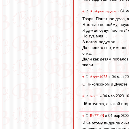
#
Храброе сердце
» 04 м
Твари. Понятное дело, ч
Я только не пойму, неуж
Я думал будут "мочить" 
Но тут, мля...
А потом подумал..
Да специально, именно с
очка.
Дали как детям побалов
твари
#
Алекс1975
» 04 мар 20
С Николсоном и Дуарте 
#
taram
» 04 мар 2023 16
Чёта туплю, а какой вто
#
RuFFiaN
» 04 мар 2023
И че этому пидриле очка
конечно гнида редкостна