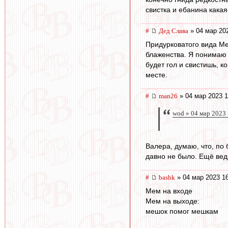
свистка и ебанина какая
#
Дед Слава
» 04 мар 20
Придурковатого вида Ме
блаженства. Я понимаю о
будет гол и свистишь, к
месте.
#
man26
» 04 мар 2023 1
wod » 04 мар 2023
Валера, думаю, что, по 
давно не было. Ещё вед
#
bashk
» 04 мар 2023 1
Мем на входе
Мем на выходе:
мешок помог мешкам