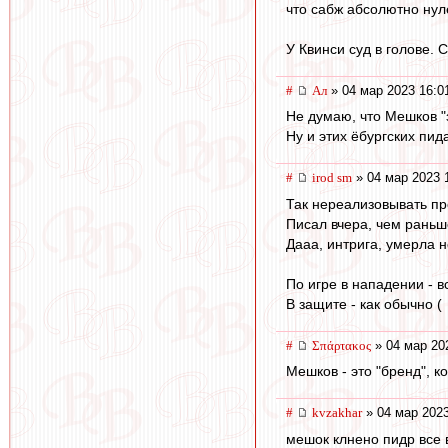
что сабж абсолютно нул
У Квинси суд в голове. 
#
Ал
» 04 мар 2023 16:0
Не думаю, что Мешков "з
Ну и этих ëбургских пид
#
irod sm
» 04 мар 2023 
Так нереализовывать про
Писал вчера, чем раньш
Дааа, интрига, умерла 
По игре в нападении - в
В защите - как обычно (
#
Σπάρτακος
» 04 мар 20
Мешков - это "бренд", ко
#
kvzakhar
» 04 мар 2023
мешок клнено пидр все 