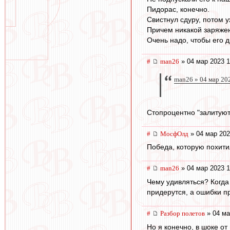
Пидорас, конечно.
Свистнул сдуру, потом 
Причем никакой заряжен
Очень надо, чтобы его 
#
man26
» 04 мар 2023 1
man26 » 04 мар 20
Стопроцентно "залитуют
#
МосфОлд
» 04 мар 202
Победа, которую похити
#
man26
» 04 мар 2023 1
Чему удивляться? Когда
придерутся, а ошибки п
#
Разбор полетов
» 04 ма
Но я конечно, в шоке от