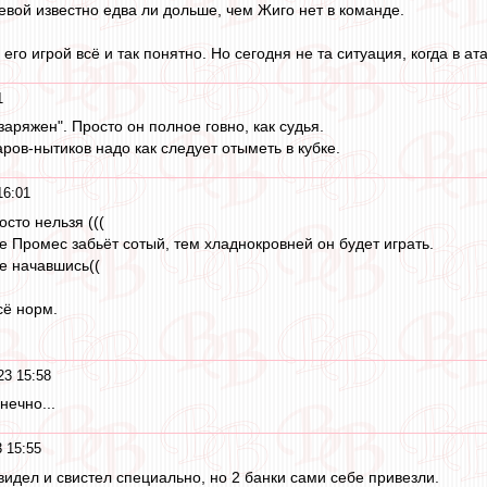
евой известно едва ли дольше, чем Жиго нет в команде.
С его игрой всё и так понятно. Но сегодня не та ситуация, когда в 
1
аряжен". Просто он полное говно, как судья.
аров-нытиков надо как следует отыметь в кубке.
16:01
сто нельзя (((
е Промес забьёт сотый, тем хладнокровней он будет играть.
не начавшись((
сё норм.
23 15:58
нечно...
 15:55
видел и свистел специально, но 2 банки сами себе привезли.