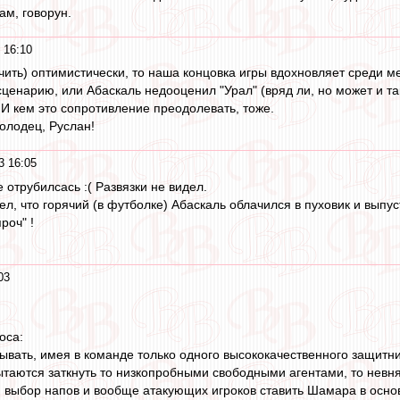
ам, говорун.
 16:10
нчить) оптимистически, то наша концовка игры вдохновляет среди м
ценарию, или Абаскаль недооценил "Урал" (вряд ли, но может и так
 И кем это сопротивление преодолевать, тоже.
Молодец, Руслан!
3 16:05
 отрубилсась :( Развязки не видел.
л, что горячий (в футболке) Абаскаль облачился в пуховик и выпуст
роч" !
03
оса:
ывать, имея в команде только одного высококачественного защитни
таются заткнуть то низкопробными свободными агентами, то нев
й выбор напов и вообще атакующих игроков ставить Шамара в основ