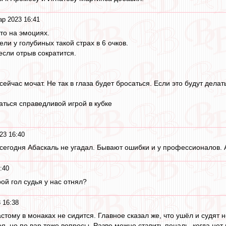
ар 2023 16:41
то на эмоциях.
ели у голубиных такой страх в 6 очков.
если отрыв сократится.
ейчас мочат. Не так в глаза будет бросаться. Если это будут делат
аться справедливой игрой в кубке
23 16:40
сегодня Абаскаль не угадал. Бывают ошибки и у профессионалов. 
:40
рой гол судья у нас отнял?
 16:38
стому в монаках не сидится. Главное сказал же, что ушёл и судят
я, но по вар тоже вопросы. Разве можно ставить пеналь, когда нет