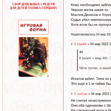
СБОР ДЕНЕЖНЫХ СРЕДСТВ
Кому необходимо заблок
ДЛЯ ДЕТЕЙ ТОЛИКА ГЕРЦЫНА
Черная метка какая-то.
Маслов,Денисов и Хлусе
Судья убил чемпионскую
Хотя если бы не пропус
Редактировалось 04 мар 20
#
Gladi0
» 04 мар 2023 1
# taram » мар 4th, '
Чёта туплю, а како
Игнатов забил. Типа он 
Это ещё в 1-м тайме бы
#
irod sm
» 04 мар 2023 
Не считая незаслуженно
Они оба одинаковы с Ш
На следующий матч я бы