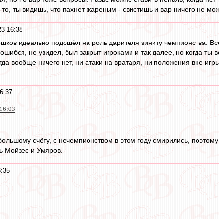
-то, ты видишь, что пахнет жареным - свистишь и вар ничего не мо
23 16:38
шков идеально подошёл на роль дарителя зиниту чемпионства. Всег
шибся, не увидел, был закрыт игроками и так далее, но когда ты в
огда вообще ничего нет, ни атаки на вратаря, ни положения вне игр
6:37
 16:03
большому счёту, с нечемпионством в этом году смирились, поэтому и
ь Мойзес и Умяров.
6:35