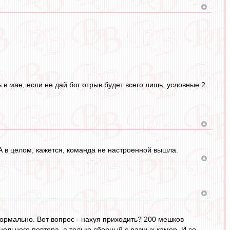
ь в мае, если не дай бог отрыв будет всего лишь, условные 2
А в целом, кажется, команда не настроенной вышла.
 нормально. Вот вопрос - нахуя приходить? 200 мешков
 цельного повтора, а только сборный с разных камер. И со