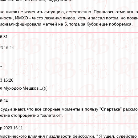
уже никак не изменить ситуацию, естественно. Пришлось отменять г
ности, ИМХО - чисто лажанул пидор, хоть и зассал потом, но поздн
дисквалифицировали матчей на 5, тогда за Кубок еще поборемся.
6:31
23 16:24
".
3 16:26
л Муходох-Мешков...(((
6:24
 судьи знают, что все спорные моменты в пользу "Спартака" рассм
ротив стопроцентно "залетают".
р 2023 16:11
 мистического влияния пиздливости бейсболки. " Я ушел, судейств