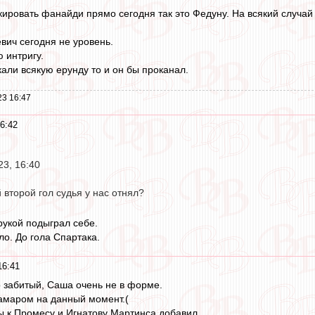
ировать фанайди прямо сегодня так это Федуну. На всякий случай 
вич сегодня не уровень.
 интригу.
кали всякую ерунду то и он бы проканал.
23 16:47
6:42
23, 16:40
й второй гол судья у нас отнял?
рукой подыграл себе.
ло. До гола Спартака.
16:41
 забитый, Саша очень не в форме.
амаром на данный момент.(
 к Промесу и Игнатову Мартинса добавил.