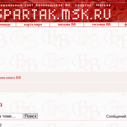
оманда
карта мира
магазин ВВ
гостевая ВВ
ф
вая книга ВВ
23
Сообщений:
3