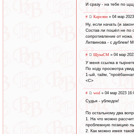
И сразу - на тебе по щщ
#
Карелин
» 04 мар 2023
Ну, если начать (и зако
Состав ли пошёл не по с
сопротивление от ножа.
Литвинова - с дублем! 
#
ЩукаСМ
» 04 мар 202
У меня ссылка в тырнете
По ходу просмотра увиде
1-ый, тайм, "проёбаннап
<C>
#
wod
» 04 мар 2023 16:
Судья - ублюдок!
По остальному два вопр
1. На что можно рассчит
проблемную позицию пы
2. Как можно имея тако