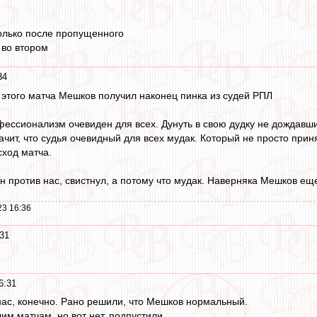
олько после пропущенного
 во втором
34
е этого матча Мешков получил наконец пинка из судей РПЛ
офессионализм очевиден для всех. Дунуть в свою дудку не дождавши
значит, что судья очевидный для всех мудак. Который не просто пр
сход матча.
н против нас, свистнул, а потому что мудак. Наверняка Мешков ещ
23 16:36
31
6:31
нас, конечно. Рано решили, что Мешков нормальный.
им матчам, но вот нет, подпустили.