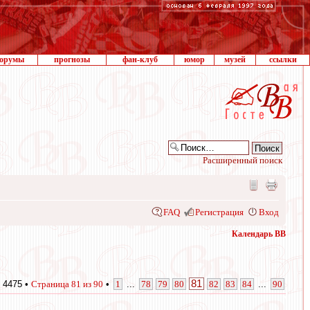
орумы
прогнозы
фан-клуб
юмор
музей
ссылки
Расширенный поиск
FAQ
Регистрация
Вход
Календарь ВВ
81
 4475 •
Страница
81
из
90
•
1
...
78
79
80
82
83
84
...
90