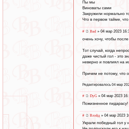
Пы мы
Виноваты сами
Закружили нормально т
Что в первом тайме, что
#
Bad
» 04 мар 2023 16:
очень хочу, чтобы посл
Тот случай, когда непр
даже чистый гол - это 
неверно и повлиял на и
Причем не потому, что о
Редактировалось 04 мар 20
#
DyG
» 04 мар 2023 16:
Пожизненное пидарасу!
#
Влэйд
» 04 мар 2023 1
Украли победный гол у 
Не подпускали его к наш