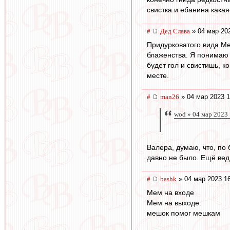
свистка и ебанина какая
#
Дед Слава
» 04 мар 20
Придурковатого вида Ме
блаженства. Я понимаю о
будет гол и свистишь, к
месте.
#
man26
» 04 мар 2023 1
wod » 04 мар 2023
Валера, думаю, что, по 
давно не было. Ещё вед
#
bashk
» 04 мар 2023 1
Мем на входе
Мем на выходе:
мешок помог мешкам