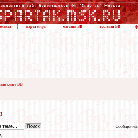
оманда
карта мира
магазин ВВ
гостевая ВВ
ф
вая книга ВВ
23
Сообщений:
3