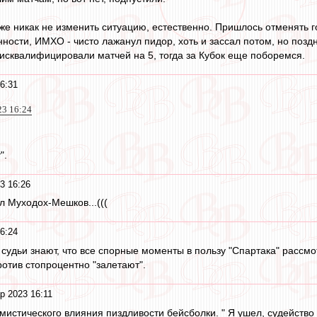
уже никак не изменить ситуацию, естественно. Пришлось отменять г
ности, ИМХО - чисто лажанул пидор, хоть и зассал потом, но поздн
дисквалифицировали матчей на 5, тогда за Кубок еще поборемся.
6:31
23 16:24
".
3 16:26
л Муходох-Мешков...(((
6:24
 судьи знают, что все спорные моменты в пользу "Спартака" рассм
ротив стопроцентно "залетают".
р 2023 16:11
 мистического влияния пиздливости бейсболки. " Я ушел, судейств