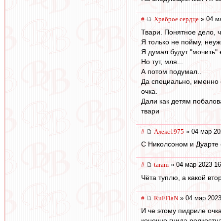
#
Храброе сердце
» 04 м
Твари. Понятное дело, ч
Я только не пойму, неуж
Я думал будут "мочить" 
Но тут, мля...
А потом подумал..
Да специально, именно с
очка.
Дали как детям побалов
твари
#
Алекс1975
» 04 мар 20
С Николсоном и Дуарте 
#
taram
» 04 мар 2023 16
Чёта туплю, а какой вто
#
RuFFiaN
» 04 мар 2023
И че этому пидриле очка
конечно гнида редкостна