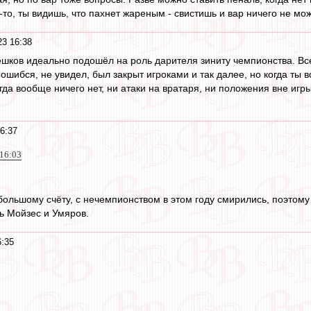
-то, ты видишь, что пахнет жареным - свистишь и вар ничего не мо
23 16:38
шков идеально подошёл на роль дарителя зиниту чемпионства. Всег
шибся, не увидел, был закрыт игроками и так далее, но когда ты в
огда вообще ничего нет, ни атаки на вратаря, ни положения вне игр
6:37
 16:03
большому счёту, с нечемпионством в этом году смирились, поэтому и
ь Мойзес и Умяров.
6:35