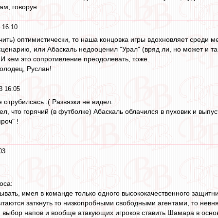
ам, говорун.
 16:10
нчить) оптимистически, то наша концовка игры вдохновляет среди м
ценарию, или Абаскаль недооценил "Урал" (вряд ли, но может и так
 И кем это сопротивление преодолевать, тоже.
Молодец, Руслан!
3 16:05
 отрубилсась :( Развязки не видел.
л, что горячий (в футболке) Абаскаль облачился в пуховик и выпуст
роч" !
03
оса:
ывать, имея в команде только одного высококачественного защитни
таются заткнуть то низкопробными свободными агентами, то нев
й выбор напов и вообще атакующих игроков ставить Шамара в основ