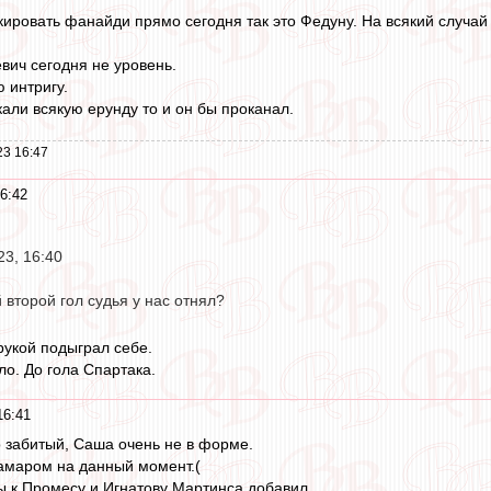
ировать фанайди прямо сегодня так это Федуну. На всякий случай 
вич сегодня не уровень.
 интригу.
кали всякую ерунду то и он бы проканал.
23 16:47
6:42
23, 16:40
й второй гол судья у нас отнял?
рукой подыграл себе.
ло. До гола Спартака.
16:41
 забитый, Саша очень не в форме.
амаром на данный момент.(
 к Промесу и Игнатову Мартинса добавил.