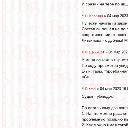
И сразу - на тебе по щщ
#
Карелин
» 04 мар 2023
Ну, если начать (и зако
Состав ли пошёл не по с
сопротивление от ножа.
Литвинова - с дублем! 
#
ЩукаСМ
» 04 мар 202
У меня ссылка в тырнете
По ходу просмотра увиде
1-ый, тайм, "проёбаннап
<C>
#
wod
» 04 мар 2023 16:
Судья - ублюдок!
По остальному два вопр
1. На что можно рассчит
проблемную позицию пы
2. Как можно имея тако