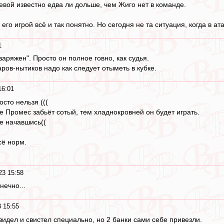
евой известно едва ли дольше, чем Жиго нет в команде.
С его игрой всё и так понятно. Но сегодня не та ситуация, когда в 
1
аряжен". Просто он полное говно, как судья.
аров-нытиков надо как следует отыметь в кубке.
16:01
сто нельзя (((
е Промес забьёт сотый, тем хладнокровней он будет играть.
не начавшись((
сё норм.
23 15:58
нечно...
 15:55
видел и свистел специально, но 2 банки сами себе привезли.