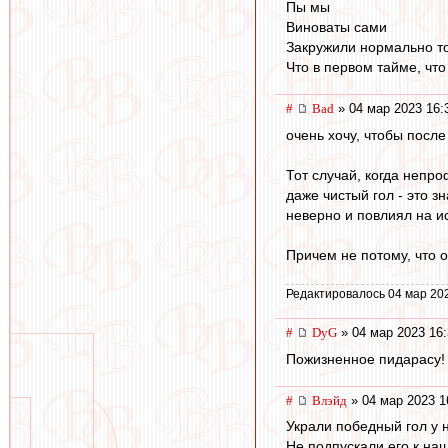
Пы мы
Виноваты сами
Закружили нормально т
Что в первом тайме, что
#
Bad
» 04 мар 2023 16:
очень хочу, чтобы посл
Тот случай, когда непр
даже чистый гол - это 
неверно и повлиял на и
Причем не потому, что о
Редактировалось 04 мар 20
#
DyG
» 04 мар 2023 16:
Пожизненное пидарасу!
#
Влэйд
» 04 мар 2023 1
Украли победный гол у 
Не подпускали его к наш