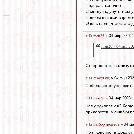
Пидорас, конечно.
Свистнул сдуру, потом 
Причем никакой заряжен
Очень надо, чтобы его 
#
man26
» 04 мар 2023 1
man26 » 04 мар 20
Стопроцентно "залитуют
#
МосфОлд
» 04 мар 202
Победа, которую похити
#
man26
» 04 мар 2023 1
Чему удивляться? Когда
придерутся, а ошибки п
#
Разбор полетов
» 04 ма
Но я конечно, в шоке от