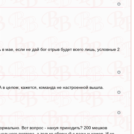
ь в мае, если не дай бог отрыв будет всего лишь, условные 2
А в целом, кажется, команда не настроенной вышла.
 нормально. Вот вопрос - нахуя приходить? 200 мешков
 цельного повтора, а только сборный с разных камер. И со