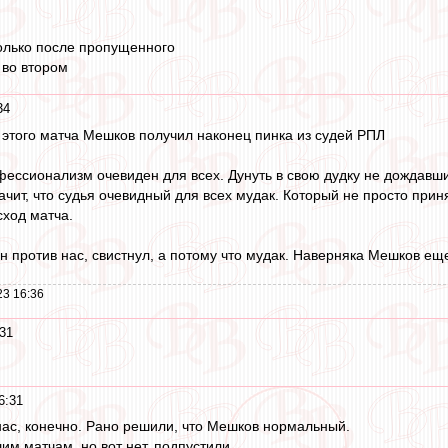
олько после пропущенного
 во втором
34
е этого матча Мешков получил наконец пинка из судей РПЛ
офессионализм очевиден для всех. Дунуть в свою дудку не дождавши
значит, что судья очевидный для всех мудак. Который не просто пр
сход матча.
н против нас, свистнул, а потому что мудак. Наверняка Мешков ещ
23 16:36
31
6:31
нас, конечно. Рано решили, что Мешков нормальный.
им матчам, но вот нет, подпустили.