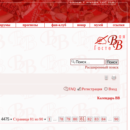
орумы
прогнозы
фан-клуб
юмор
музей
ссылки
Расширенный поиск
FAQ
Регистрация
Вход
Календарь ВВ
81
 4475 •
Страница
81
из
90
•
1
...
78
79
80
82
83
84
...
90