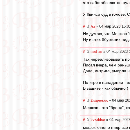
что сабж абсолютно нул
У Квинси суд в голове. 
#
Ал
» 04 мар 2023 16:0
Не думаю, что Мешков "з
Ну и этих ëбургских пид
#
irod sm
» 04 мар 2023 
Так нереализовывать про
Писал вчера, чем раньш
Дааа, интрига, умерла 
По игре в нападении - в
В защите - как обычно (
#
Σπάρτακος
» 04 мар 20
Мешков - это "бренд", ко
#
kvzakhar
» 04 мар 2023
мешок клнено пидр все 