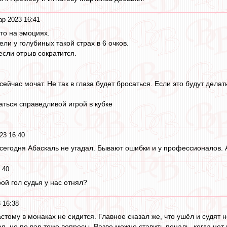
ар 2023 16:41
то на эмоциях.
ели у голубиных такой страх в 6 очков.
если отрыв сократится.
ейчас мочат. Не так в глаза будет бросаться. Если это будут делат
аться справедливой игрой в кубке
23 16:40
сегодня Абаскаль не угадал. Бывают ошибки и у профессионалов. 
:40
рой гол судья у нас отнял?
 16:38
стому в монаках не сидится. Главное сказал же, что ушёл и судят
я, но по вар тоже вопросы. Разве можно ставить пеналь, когда нет