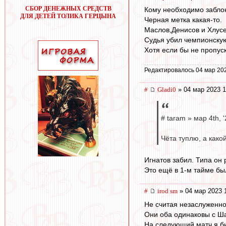
СБОР ДЕНЕЖНЫХ СРЕДСТВ
Кому необходимо заблок
ДЛЯ ДЕТЕЙ ТОЛИКА ГЕРЦЫНА
Черная метка какая-то.
Маслов,Денисов и Хлусе
Судья убил чемпионскую
Хотя если бы не пропус
Редактировалось 04 мар 20
#
Gladi0
» 04 мар 2023 1
# taram » мар 4th, '
Чёта туплю, а како
Игнатов забил. Типа он 
Это ещё в 1-м тайме бы
#
irod sm
» 04 мар 2023 
Не считая незаслуженно
Они оба одинаковы с Ш
На следующий матч я бы