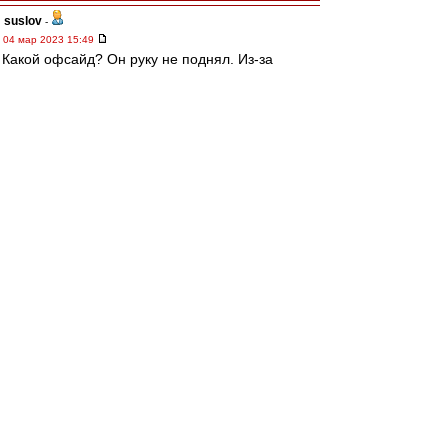
suslov
-
04 мар 2023 15:49
Какой офсайд? Он руку не поднял. Из-за
пидарского свистка
Разбор полетов
-
04 мар 2023 15:48
Тотальная профнепригодность очередного
мудака
Трувор
-
04 мар 2023 15:48
Вот что там смотреть?
Только время красть. Свиток же раньше был.
электроврач
-
04 мар 2023 15:47
Свисток был раньше.
Но...
Мешков - пидарас
Редактировалось 04 мар 2023 15:49