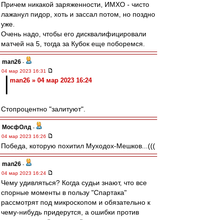
Причем никакой заряженности, ИМХО - чисто
лажанул пидор, хоть и зассал потом, но поздно
уже.
Очень надо, чтобы его дисквалифицировали
матчей на 5, тогда за Кубок еще поборемся.
man26
-
04 мар 2023 16:31
man26 » 04 мар 2023 16:24
Стопроцентно "залитуют".
МосфОлд
-
04 мар 2023 16:26
Победа, которую похитил Муходох-Мешков...(((
man26
-
04 мар 2023 16:24
Чему удивляться? Когда судьи знают, что все
спорные моменты в пользу "Спартака"
рассмотрят под микроскопом и обязательно к
чему-нибудь придерутся, а ошибки против