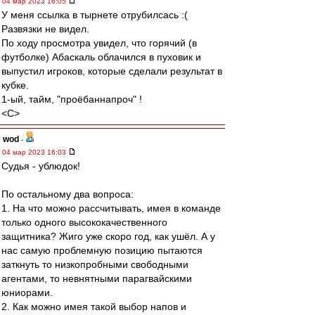
04 мар 2023 16:05
У меня ссылка в тырнете отрубилсась :(
Развязки не видел.
По ходу просмотра увидел, что горячий (в
футболке) Абаскаль облачился в пуховик и
выпустил игроков, которые сделали результат в
кубке.
1-ый, тайм, "проёбаннапроч" !
<C>
wod
-
04 мар 2023 16:03
Судья - ублюдок!
По остальному два вопроса:
1. На что можно рассчитывать, имея в команде
только одного высококачественного
защитника? Жиго уже скоро год, как ушёл. А у
нас самую проблемную позицию пытаются
заткнуть то низкопробными свободными
агентами, то невнятными парагвайскими
юниорами.
2. Как можно имея такой выбор напов и