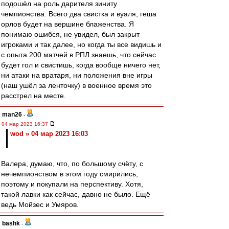
подошёл на роль дарителя зиниту
чемпионства. Всего два свистка и вуаля, геша
орлов будет на вершине блаженства. Я
понимаю ошибся, не увидел, был закрыт
игроками и так далее, но когда ты все видишь и
с опыта 200 матчей в РПЛ знаешь, что сейчас
будет гол и свистишь, когда вообще ничего нет,
ни атаки на вратаря, ни положения вне игры
(наш ушёл за ленточку) в военное время это
расстрел на месте.
man26
-
04 мар 2023 16:37
wod » 04 мар 2023 16:03
Валера, думаю, что, по большому счёту, с
нечемпионством в этом году смирились,
поэтому и покупали на перспективу. Хотя,
такой лавки как сейчас, давно не было. Ещё
ведь Мойзес и Умяров.
bashk
-