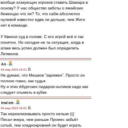
вообще атакующих игроков ставить Шамара в
основу? У нас общество заботы о ямайских
беженцах что ли? То, что сабж абсолютно
нулевой известно едва ли дольше, чем Жиго
нет в команде.
У Квинси суд в голове. С его игрой всё и так
понятно. Но сегодня не та ситуация, когда в
атаке весь успех должен был определить
Литвинов.
Ал
-
04 мар 2023 16:01
Не думаю, что Мешков "заряжен". Просто он
полное говно, как судья.
Ну и этих ëбургских пидаров-нытиков надо как
следует отыметь в кубке.
irod sm
-
04 мар 2023 16:01
Так нереализовывать просто нельзя (((
Писал вчера, чем раньше Промес забьёт
сотый, тем хладнокровней он будет играть.