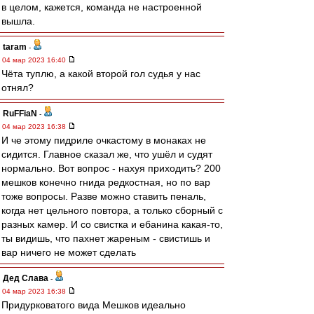
в целом, кажется, команда не настроенной
вышла.
taram
-
04 мар 2023 16:40
Чёта туплю, а какой второй гол судья у нас
отнял?
RuFFiaN
-
04 мар 2023 16:38
И че этому пидриле очкастому в монаках не
сидится. Главное сказал же, что ушёл и судят
нормально. Вот вопрос - нахуя приходить? 200
мешков конечно гнида редкостная, но по вар
тоже вопросы. Разве можно ставить пеналь,
когда нет цельного повтора, а только сборный с
разных камер. И со свистка и ебанина какая-то,
ты видишь, что пахнет жареным - свистишь и
вар ничего не может сделать
Дед Слава
-
04 мар 2023 16:38
Придурковатого вида Мешков идеально