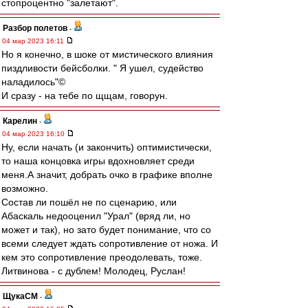
стопроцентно "залетают".
Разбор полетов
-
04 мар 2023 16:11
Но я конечно, в шоке от мистического влияния
пиздливости бейсболки. " Я ушел, судейство
наладилось"©
И сразу - на тебе по щщам, говорун.
Карелин
-
04 мар 2023 16:10
Ну, если начать (и закончить) оптимистически,
то наша концовка игры вдохновляет среди
меня.А значит, добрать очко в графике вполне
возможно.
Состав ли пошёл не по сценарию, или
Абаскаль недооценил "Урал" (вряд ли, но
может и так), но зато будет понимание, что со
всеми следует ждать сопротивление от ножа. И
кем это сопротивление преодолевать, тоже.
Литвинова - с дублем! Молодец, Руслан!
ЩукаСМ
-