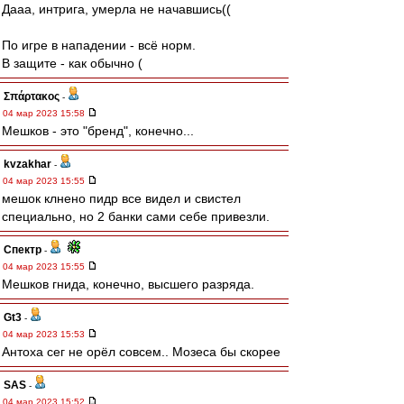
Дааа, интрига, умерла не начавшись((
По игре в нападении - всё норм.
В защите - как обычно (
Σπάρτακος
-
04 мар 2023 15:58
Мешков - это "бренд", конечно...
kvzakhar
-
04 мар 2023 15:55
мешок клнено пидр все видел и свистел
специально, но 2 банки сами себе привезли.
Спектр
-
04 мар 2023 15:55
Мешков гнида, конечно, высшего разряда.
Gt3
-
04 мар 2023 15:53
Антоха сег не орёл совсем.. Мозеса бы скорее
SAS
-
04 мар 2023 15:52