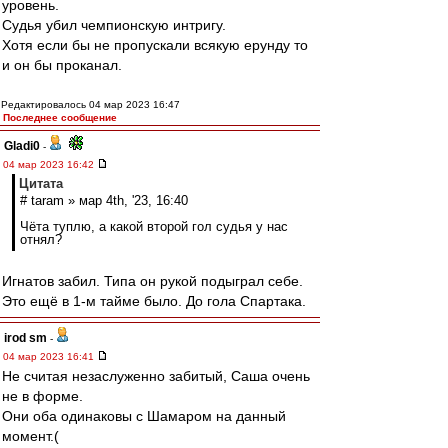
уровень.
Судья убил чемпионскую интригу.
Хотя если бы не пропускали всякую ерунду то
и он бы проканал.
Редактировалось 04 мар 2023 16:47
Последнее сообщение
Gladi0
-
04 мар 2023 16:42
Цитата
# taram » мар 4th, '23, 16:40
Чёта туплю, а какой второй гол судья у нас
отнял?
Игнатов забил. Типа он рукой подыграл себе.
Это ещё в 1-м тайме было. До гола Спартака.
irod sm
-
04 мар 2023 16:41
Не считая незаслуженно забитый, Саша очень
не в форме.
Они оба одинаковы с Шамаром на данный
момент.(