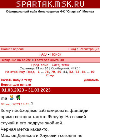
Официальный сайт болельщиков ФК "Спартак" Москва
Полная версия
Вход
•
Регистрация
FAQ
•
Поиск
Общение на сайте
Гостевая книга ВВ
»
Пред. тема
|
След. тема
Страница
81
из
90
[ Сообщений: 4475 ]
На страницу
Пред.
1
...
78
,
79
,
80
,
81
,
82
,
83
,
84
...
90
След.
Начать новую тему
Добавить
Версия для печати
01.03.2023 - 31.03.2023
mp
-
04 мар 2023 16:43
Кому необходимо заблокировать фанайди
прямо сегодня так это Федуну. На всякий
случай и его подруге знойной.
Черная метка какая-то.
Маслов,Денисов и Хлусевич сегодня не