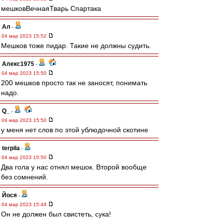
мешковВечнаяТварь Спартака
Ал
-
04 мар 2023 15:52
Мешков тоже пидар. Такие не должны судить.
Алекс1975
-
04 мар 2023 15:50
200 мешков просто так не заносят, понимать
надо.
Q_
-
04 мар 2023 15:50
у меня нет слов по этой ублюдочной скотине
terpila
-
04 мар 2023 15:50
Два гола у нас отнял мешок. Второй вообще
без сомнений.
Йося
-
04 мар 2023 15:49
Он не должен был свистеть, сука!