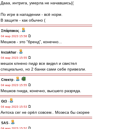
Дааа, интрига, умерла не начавшись((
По игре в нападении - всё норм.
В защите - как обычно (
Σπάρτακος
-
04 мар 2023 15:58
Мешков - это "бренд", конечно...
kvzakhar
-
04 мар 2023 15:55
мешок клнено пидр все видел и свистел
специально, но 2 банки сами себе привезли.
Спектр
-
04 мар 2023 15:55
Мешков гнида, конечно, высшего разряда.
Gt3
-
04 мар 2023 15:53
Антоха сег не орёл совсем.. Мозеса бы скорее
SAS
-
04 мар 2023 15:52