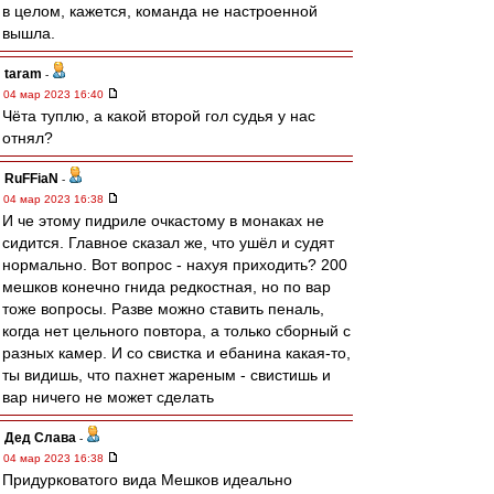
в целом, кажется, команда не настроенной
вышла.
taram
-
04 мар 2023 16:40
Чёта туплю, а какой второй гол судья у нас
отнял?
RuFFiaN
-
04 мар 2023 16:38
И че этому пидриле очкастому в монаках не
сидится. Главное сказал же, что ушёл и судят
нормально. Вот вопрос - нахуя приходить? 200
мешков конечно гнида редкостная, но по вар
тоже вопросы. Разве можно ставить пеналь,
когда нет цельного повтора, а только сборный с
разных камер. И со свистка и ебанина какая-то,
ты видишь, что пахнет жареным - свистишь и
вар ничего не может сделать
Дед Слава
-
04 мар 2023 16:38
Придурковатого вида Мешков идеально