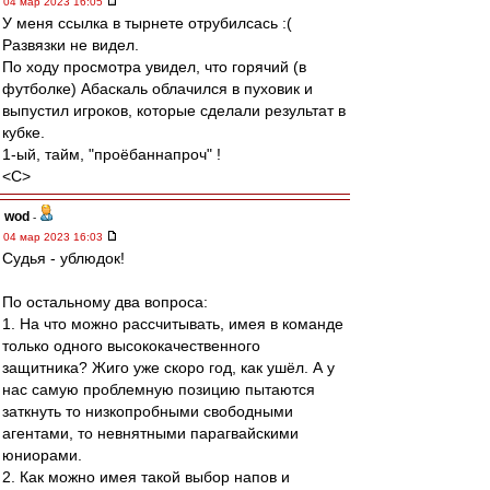
04 мар 2023 16:05
У меня ссылка в тырнете отрубилсась :(
Развязки не видел.
По ходу просмотра увидел, что горячий (в
футболке) Абаскаль облачился в пуховик и
выпустил игроков, которые сделали результат в
кубке.
1-ый, тайм, "проёбаннапроч" !
<C>
wod
-
04 мар 2023 16:03
Судья - ублюдок!
По остальному два вопроса:
1. На что можно рассчитывать, имея в команде
только одного высококачественного
защитника? Жиго уже скоро год, как ушёл. А у
нас самую проблемную позицию пытаются
заткнуть то низкопробными свободными
агентами, то невнятными парагвайскими
юниорами.
2. Как можно имея такой выбор напов и