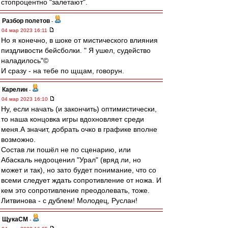
стопроцентно "залетают".
Разбор полетов
-
04 мар 2023 16:11
Но я конечно, в шоке от мистического влияния
пиздливости бейсболки. " Я ушел, судейство
наладилось"©
И сразу - на тебе по щщам, говорун.
Карелин
-
04 мар 2023 16:10
Ну, если начать (и закончить) оптимистически,
то наша концовка игры вдохновляет среди
меня.А значит, добрать очко в графике вполне
возможно.
Состав ли пошёл не по сценарию, или
Абаскаль недооценил "Урал" (вряд ли, но
может и так), но зато будет понимание, что со
всеми следует ждать сопротивление от ножа. И
кем это сопротивление преодолевать, тоже.
Литвинова - с дублем! Молодец, Руслан!
ЩукаСМ
-