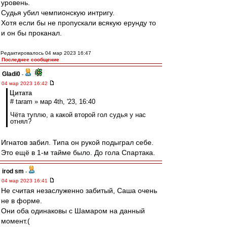
уровень.
Судья убил чемпионскую интригу.
Хотя если бы не пропускали всякую ерунду то
и он бы проканал.
Редактировалось 04 мар 2023 16:47
Последнее сообщение
Gladi0
-
04 мар 2023 16:42
Цитата
# taram » мар 4th, '23, 16:40
Чёта туплю, а какой второй гол судья у нас
отнял?
Игнатов забил. Типа он рукой подыграл себе.
Это ещё в 1-м тайме было. До гола Спартака.
irod sm
-
04 мар 2023 16:41
Не считая незаслуженно забитый, Саша очень
не в форме.
Они оба одинаковы с Шамаром на данный
момент.(