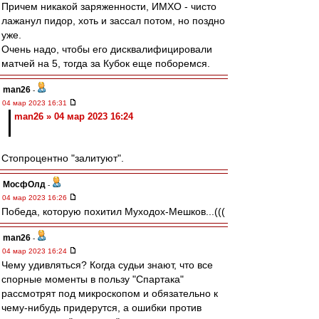
Причем никакой заряженности, ИМХО - чисто
лажанул пидор, хоть и зассал потом, но поздно
уже.
Очень надо, чтобы его дисквалифицировали
матчей на 5, тогда за Кубок еще поборемся.
man26
-
04 мар 2023 16:31
man26 » 04 мар 2023 16:24
Стопроцентно "залитуют".
МосфОлд
-
04 мар 2023 16:26
Победа, которую похитил Муходох-Мешков...(((
man26
-
04 мар 2023 16:24
Чему удивляться? Когда судьи знают, что все
спорные моменты в пользу "Спартака"
рассмотрят под микроскопом и обязательно к
чему-нибудь придерутся, а ошибки против