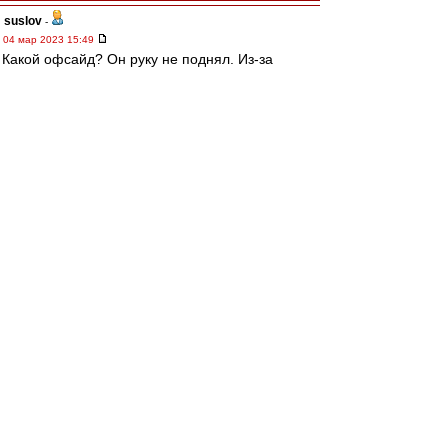
suslov
-
04 мар 2023 15:49
Какой офсайд? Он руку не поднял. Из-за
пидарского свистка
Разбор полетов
-
04 мар 2023 15:48
Тотальная профнепригодность очередного
мудака
Трувор
-
04 мар 2023 15:48
Вот что там смотреть?
Только время красть. Свиток же раньше был.
электроврач
-
04 мар 2023 15:47
Свисток был раньше.
Но...
Мешков - пидарас
Редактировалось 04 мар 2023 15:49