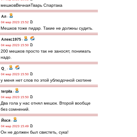
мешковВечнаяТварь Спартака
Ал
-
04 мар 2023 15:52
Мешков тоже пидар. Такие не должны судить.
Алекс1975
-
04 мар 2023 15:50
200 мешков просто так не заносят, понимать
надо.
Q_
-
04 мар 2023 15:50
у меня нет слов по этой ублюдочной скотине
terpila
-
04 мар 2023 15:50
Два гола у нас отнял мешок. Второй вообще
без сомнений.
Йося
-
04 мар 2023 15:49
Он не должен был свистеть, сука!