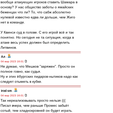
вообще атакующих игроков ставить Шамара в
основу? У нас общество заботы о ямайских
беженцах что ли? То, что сабж абсолютно
нулевой известно едва ли дольше, чем Жиго
нет в команде.
У Квинси суд в голове. С его игрой всё и так
понятно. Но сегодня не та ситуация, когда в
атаке весь успех должен был определить
Литвинов.
Ал
-
04 мар 2023 16:01
Не думаю, что Мешков "заряжен". Просто он
полное говно, как судья.
Ну и этих ëбургских пидаров-нытиков надо как
следует отыметь в кубке.
irod sm
-
04 мар 2023 16:01
Так нереализовывать просто нельзя (((
Писал вчера, чем раньше Промес забьёт
сотый, тем хладнокровней он будет играть.