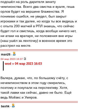
подошёл на роль дарителя зиниту
чемпионства. Всего два свистка и вуаля, геша
орлов будет на вершине блаженства. Я
понимаю ошибся, не увидел, был закрыт
игроками и так далее, но когда ты все видишь и
с опыта 200 матчей в РПЛ знаешь, что сейчас
будет гол и свистишь, когда вообще ничего нет,
ни атаки на вратаря, ни положения вне игры
(наш ушёл за ленточку) в военное время это
расстрел на месте.
man26
-
04 мар 2023 16:37
wod » 04 мар 2023 16:03
Валера, думаю, что, по большому счёту, с
нечемпионством в этом году смирились,
поэтому и покупали на перспективу. Хотя,
такой лавки как сейчас, давно не было. Ещё
ведь Мойзес и Умяров.
bashk
-