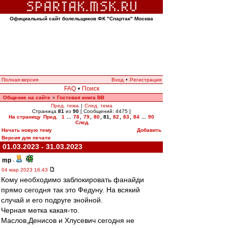
Официальный сайт болельщиков ФК "Спартак" Москва
Полная версия
Вход
•
Регистрация
FAQ
•
Поиск
Общение на сайте
Гостевая книга ВВ
»
Пред. тема
|
След. тема
Страница
81
из
90
[ Сообщений: 4475 ]
На страницу
Пред.
1
...
78
,
79
,
80
,
81
,
82
,
83
,
84
...
90
След.
Начать новую тему
Добавить
Версия для печати
01.03.2023 - 31.03.2023
mp
-
04 мар 2023 16:43
Кому необходимо заблокировать фанайди
прямо сегодня так это Федуну. На всякий
случай и его подруге знойной.
Черная метка какая-то.
Маслов,Денисов и Хлусевич сегодня не