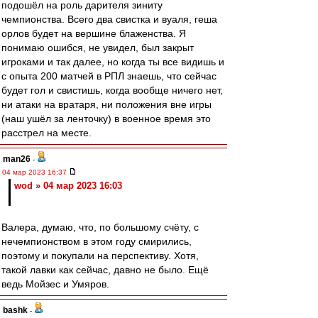
подошёл на роль дарителя зиниту
чемпионства. Всего два свистка и вуаля, геша
орлов будет на вершине блаженства. Я
понимаю ошибся, не увидел, был закрыт
игроками и так далее, но когда ты все видишь и
с опыта 200 матчей в РПЛ знаешь, что сейчас
будет гол и свистишь, когда вообще ничего нет,
ни атаки на вратаря, ни положения вне игры
(наш ушёл за ленточку) в военное время это
расстрел на месте.
man26
-
04 мар 2023 16:37
wod » 04 мар 2023 16:03
Валера, думаю, что, по большому счёту, с
нечемпионством в этом году смирились,
поэтому и покупали на перспективу. Хотя,
такой лавки как сейчас, давно не было. Ещё
ведь Мойзес и Умяров.
bashk
-