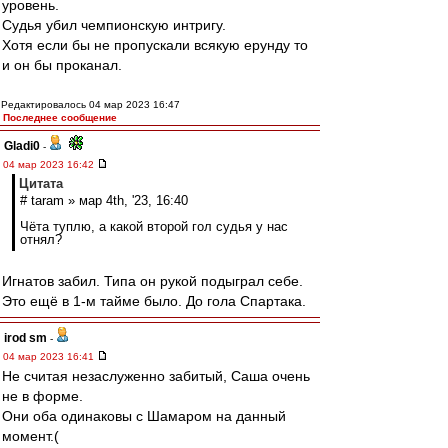
уровень.
Судья убил чемпионскую интригу.
Хотя если бы не пропускали всякую ерунду то
и он бы проканал.
Редактировалось 04 мар 2023 16:47
Последнее сообщение
Gladi0
-
04 мар 2023 16:42
Цитата
# taram » мар 4th, '23, 16:40
Чёта туплю, а какой второй гол судья у нас
отнял?
Игнатов забил. Типа он рукой подыграл себе.
Это ещё в 1-м тайме было. До гола Спартака.
irod sm
-
04 мар 2023 16:41
Не считая незаслуженно забитый, Саша очень
не в форме.
Они оба одинаковы с Шамаром на данный
момент.(