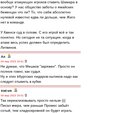
вообще атакующих игроков ставить Шамара в
основу? У нас общество заботы о ямайских
беженцах что ли? То, что сабж абсолютно
нулевой известно едва ли дольше, чем Жиго
нет в команде.
У Квинси суд в голове. С его игрой всё и так
понятно. Но сегодня не та ситуация, когда в
атаке весь успех должен был определить
Литвинов.
Ал
-
04 мар 2023 16:01
Не думаю, что Мешков "заряжен". Просто он
полное говно, как судья.
Ну и этих ëбургских пидаров-нытиков надо как
следует отыметь в кубке.
irod sm
-
04 мар 2023 16:01
Так нереализовывать просто нельзя (((
Писал вчера, чем раньше Промес забьёт
сотый, тем хладнокровней он будет играть.