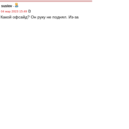
suslov
-
04 мар 2023 15:49
Какой офсайд? Он руку не поднял. Из-за
пидарского свистка
Разбор полетов
-
04 мар 2023 15:48
Тотальная профнепригодность очередного
мудака
Трувор
-
04 мар 2023 15:48
Вот что там смотреть?
Только время красть. Свиток же раньше был.
электроврач
-
04 мар 2023 15:47
Свисток был раньше.
Но...
Мешков - пидарас
Редактировалось 04 мар 2023 15:49