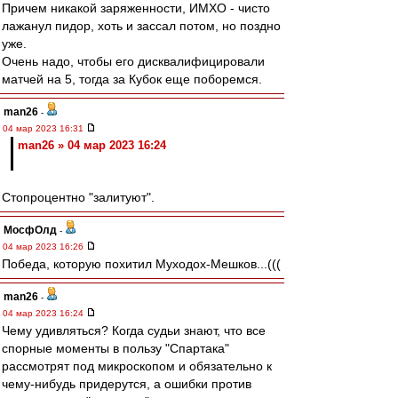
Причем никакой заряженности, ИМХО - чисто
лажанул пидор, хоть и зассал потом, но поздно
уже.
Очень надо, чтобы его дисквалифицировали
матчей на 5, тогда за Кубок еще поборемся.
man26
-
04 мар 2023 16:31
man26 » 04 мар 2023 16:24
Стопроцентно "залитуют".
МосфОлд
-
04 мар 2023 16:26
Победа, которую похитил Муходох-Мешков...(((
man26
-
04 мар 2023 16:24
Чему удивляться? Когда судьи знают, что все
спорные моменты в пользу "Спартака"
рассмотрят под микроскопом и обязательно к
чему-нибудь придерутся, а ошибки против