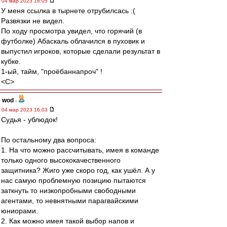
04 мар 2023 16:05
У меня ссылка в тырнете отрубилсась :(
Развязки не видел.
По ходу просмотра увидел, что горячий (в
футболке) Абаскаль облачился в пуховик и
выпустил игроков, которые сделали результат в
кубке.
1-ый, тайм, "проёбаннапроч" !
<C>
wod
-
04 мар 2023 16:03
Судья - ублюдок!
По остальному два вопроса:
1. На что можно рассчитывать, имея в команде
только одного высококачественного
защитника? Жиго уже скоро год, как ушёл. А у
нас самую проблемную позицию пытаются
заткнуть то низкопробными свободными
агентами, то невнятными парагвайскими
юниорами.
2. Как можно имея такой выбор напов и