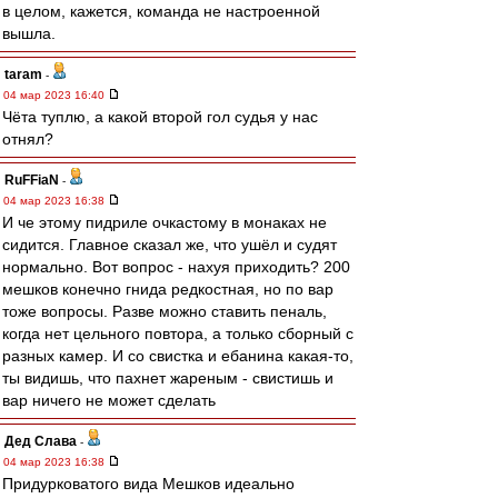
в целом, кажется, команда не настроенной
вышла.
taram
-
04 мар 2023 16:40
Чёта туплю, а какой второй гол судья у нас
отнял?
RuFFiaN
-
04 мар 2023 16:38
И че этому пидриле очкастому в монаках не
сидится. Главное сказал же, что ушёл и судят
нормально. Вот вопрос - нахуя приходить? 200
мешков конечно гнида редкостная, но по вар
тоже вопросы. Разве можно ставить пеналь,
когда нет цельного повтора, а только сборный с
разных камер. И со свистка и ебанина какая-то,
ты видишь, что пахнет жареным - свистишь и
вар ничего не может сделать
Дед Слава
-
04 мар 2023 16:38
Придурковатого вида Мешков идеально