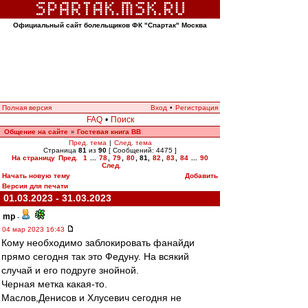
Официальный сайт болельщиков ФК "Спартак" Москва
Полная версия
Вход
•
Регистрация
FAQ
•
Поиск
Общение на сайте
Гостевая книга ВВ
»
Пред. тема
|
След. тема
Страница
81
из
90
[ Сообщений: 4475 ]
На страницу
Пред.
1
...
78
,
79
,
80
,
81
,
82
,
83
,
84
...
90
След.
Начать новую тему
Добавить
Версия для печати
01.03.2023 - 31.03.2023
mp
-
04 мар 2023 16:43
Кому необходимо заблокировать фанайди
прямо сегодня так это Федуну. На всякий
случай и его подруге знойной.
Черная метка какая-то.
Маслов,Денисов и Хлусевич сегодня не