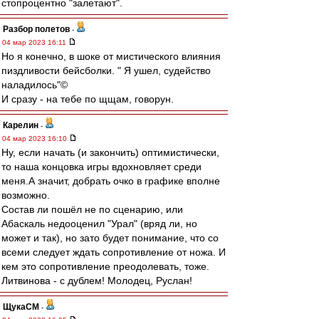
стопроцентно "залетают".
Разбор полетов
-
04 мар 2023 16:11
Но я конечно, в шоке от мистического влияния
пиздливости бейсболки. " Я ушел, судейство
наладилось"©
И сразу - на тебе по щщам, говорун.
Карелин
-
04 мар 2023 16:10
Ну, если начать (и закончить) оптимистически,
то наша концовка игры вдохновляет среди
меня.А значит, добрать очко в графике вполне
возможно.
Состав ли пошёл не по сценарию, или
Абаскаль недооценил "Урал" (вряд ли, но
может и так), но зато будет понимание, что со
всеми следует ждать сопротивление от ножа. И
кем это сопротивление преодолевать, тоже.
Литвинова - с дублем! Молодец, Руслан!
ЩукаСМ
-