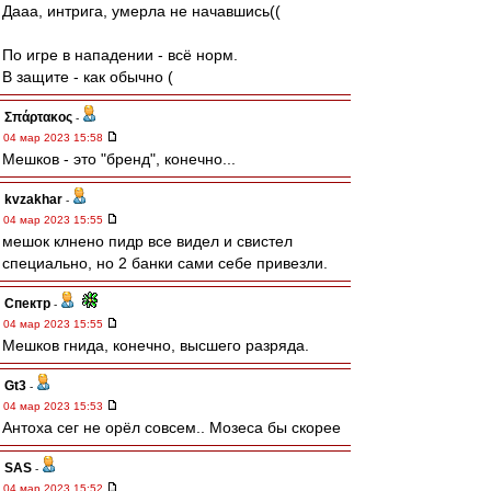
Дааа, интрига, умерла не начавшись((
По игре в нападении - всё норм.
В защите - как обычно (
Σπάρτακος
-
04 мар 2023 15:58
Мешков - это "бренд", конечно...
kvzakhar
-
04 мар 2023 15:55
мешок клнено пидр все видел и свистел
специально, но 2 банки сами себе привезли.
Спектр
-
04 мар 2023 15:55
Мешков гнида, конечно, высшего разряда.
Gt3
-
04 мар 2023 15:53
Антоха сег не орёл совсем.. Мозеса бы скорее
SAS
-
04 мар 2023 15:52