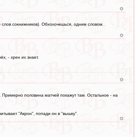
е слов сокнижников). Обхохочешься, одним словом..
х, - хрен их знает.
 Примерно половина матчей покажут там. Остальное - на
читывает "Акрон", попади он в "вышку".