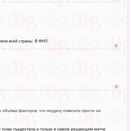
ков всей страны. В ФНЛ.
о объёма факторов, что неудачу повесить просто на
ей точке пьедестала и только в самом решающем матче