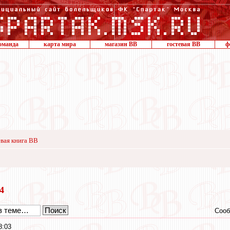
оманда
карта мира
магазин ВВ
гостевая ВВ
ф
вая книга ВВ
24
Сооб
8:03