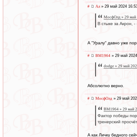
#
Ал
» 29 май 2024 16:5
МосфОлд » 29 май 
В стыке за Акрон, 
А "Уралу" давно уже по
#
BM1964
» 29 май 2024
dodge » 29 май 202
Абсолютно верно.
#
МосфОлд
» 29 май 202
BM1964 » 29 май 2
Фактор победы пора
тренерский просчё
А как Личку бедного се