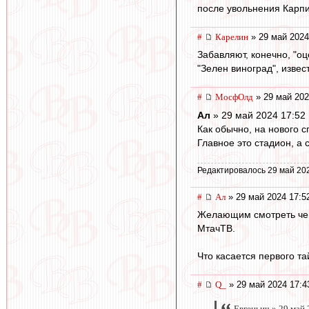
после увольнения Карпи
#
Карелин
» 29 май 2024
Забавляют, конечно, "о
"Зелен виноград", извес
#
МосфОлд
» 29 май 202
Ал
» 29 май 2024 17:52
Как обычно, на нового с
Главное это стадион, а 
Редактировалось 29 май 20
#
Ал
» 29 май 2024 17:5
Желающим смотреть чем
МтачТВ.
Что касается первого та
#
Q_
» 29 май 2024 17:4
Евгеньич » 29 май 