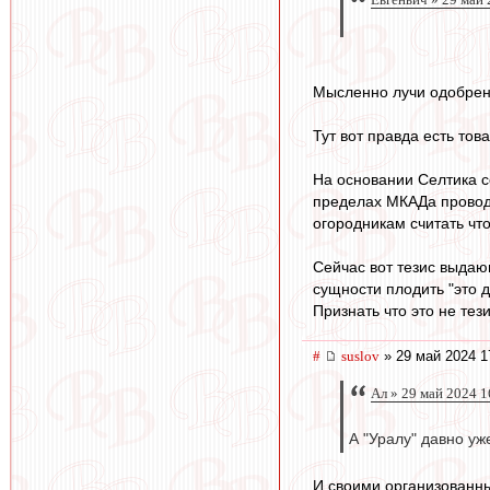
Мысленно лучи одобрен
Тут вот правда есть то
На основании Селтика со
пределах МКАДа проводи
огородникам считать что
Сейчас вот тезис выдаю
сущности плодить "это д
Признать что это не тези
#
suslov
» 29 май 2024 1
Ал » 29 май 2024 1
А "Уралу" давно у
И своими организованны