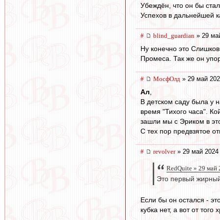
Убеждён, что он бы ст
Успехов в дальнейшей к
#
blind_guardian
» 29 ма
Ну конечно это Слишков
Промеса. Так же он упор
#
МосфОлд
» 29 май 202
Ал
,
В детском саду была у н
время "Тихого часа". К
зашли мы с Эриком в эт
С тех пор предвзятое от
#
revolver
» 29 май 2024
RedQuite » 29 май 
Это первый жирный
Если бы он остался - эт
кубка нет, а вот от того