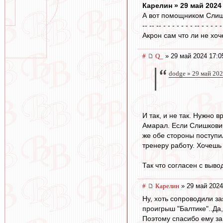
Карелин » 29 май 2024
А вот помощником Слишк
-- -- -- - - - - - - - -- - - - - -
Акрон сам что ли не хоче
#
Q_
» 29 май 2024 17:0
dodge » 29 май 202
И так, и не так. Нужно
Амарал. Если Слишкович 
же обе стороны поступи
тренеру работу. Хочешь 
Так что согласен с выв
#
Карелин
» 29 май 2024
Ну, хоть сопроводили 
проигрыш "Балтике"..Да,
Поэтому спасибо ему за 