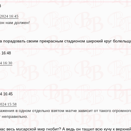
3
2024 16:45
- он нам должен!
ра порадовать своим прекрасным стадионом широкий круг болельщи
 16:48
4 16:30
4 16:45
024 15:58
жения в одном отдельно взятом матче зависит от такого огромног
т неправильно.
йчас весь мусарской мир гнобит? А ведь он тащил всю кучу к верхн