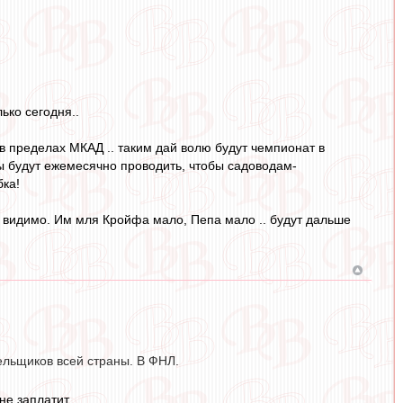
ько сегодня..
я в пределах МКАД .. таким дай волю будут чемпионат в
ы будут ежемесячно проводить, чтобы садоводам-
бка!
 видимо. Им мля Кройфа мало, Пепа мало .. будут дальше
ельщиков всей страны. В ФНЛ.
не заплатит.