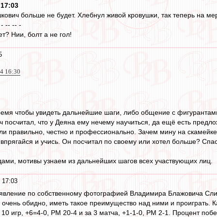
 17:03
ович больше не будет. Хлебнул живой кровушки, так теперь на мер
 - -- -- -
т? Нии, болт а не гол!
5
4 16:30
 время чтобы увидеть дальнейшие шаги, либо общение с фигурантам
посчитал, что у Деяна ему нечему научиться, да ещё есть предложе
ли правильно, честно и профессионально. Зачем мину на скамейк
впрягайся и учись. Он посчитал по своему или хотел больше? Спас
одами, мотивы узнаем из дальнейших шагов всех участвующих лиц.
 17:03
заявление по собственному фотографией Владимира Блажовича Сли
 очень обидно, иметь такое преимущество над ними и проиграть. Ка
10 игр, +6=4-0, РМ 20-4 и за 3 матча, +1-1-0, РМ 2-1. Процент поб