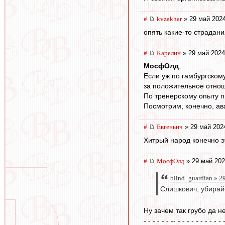
#
kvzakhar
» 29 май 2024
опять какие-то страдани
#
Карелин
» 29 май 2024
МосфОлд
,
Если уж по гамбургском
за положительное отнош
По тренерскому опыту п
Посмотрим, конечно, ава
#
Евгеньич
» 29 май 202
Хитрый народ конечно эт
#
МосфОлд
» 29 май 202
blind_guardian » 2
Слишкович, убирай
Ну зачем так грубо да н
- - - - - - -- - - - - - - - - - - 