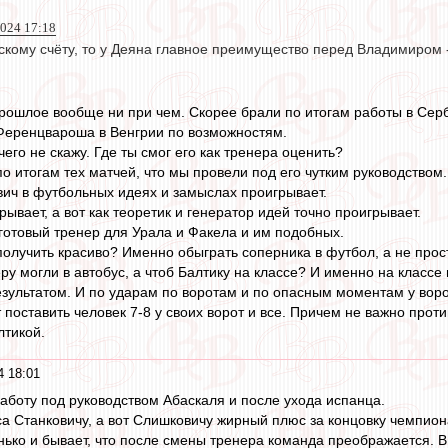
2024 17:18
скому счёту, то у Деяна главное преимущество перед Владимиром 
рошлое вообще ни при чем. Скорее брали по итогам работы в Серби
Ференцвароша в Венгрии по возможностям.
его не скажу. Где ты смог его как тренера оценить?
о итогам тех матчей, что мы провели под его чутким руководством.
ич в футбольных идеях и замыслах проигрывает.
ывает, а вот как теоретик и генератор идей точно проигрывает.
 готовый тренер для Урала и Факела и им подобных.
получить красиво? Именно обыграть соперника в футбол, а не прос
у могли в автобус, а чтоб Балтику на классе? И именно на классе 
зультатом. И по ударам по воротам и по опасным моментам у вор
поставить человек 7-8 у своих ворот и все. Причем не важно проти
лтикой.
4 18:01
аботу под руководством Абаскаля и после ухода испанца.
са Станковичу, а вот Слишковичу жирный плюс за концовку чемпион
енько и бывает, что после смены тренера команда преображается.