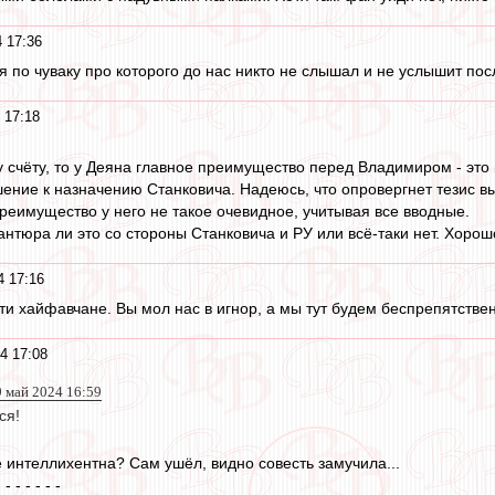
 17:36
я по чуваку про которого до нас никто не слышал и не услышит пос
 17:18
у счёту, то у Деяна главное преимущество перед Владимиром - это 
ение к назначению Станковича. Надеюсь, что опровергнет тезис 
реимущество у него не такое очевидное, учитывая все вводные.
нтюра ли это со стороны Станковича и РУ или всё-таки нет. Хорошо
4 17:16
и хайфавчане. Вы мол нас в игнор, а мы тут будем беспрепятственн
4 17:08
9 май 2024 16:59
ся!
е интеллихентна? Сам ушёл, видно совесть замучила...
- - - - - - -