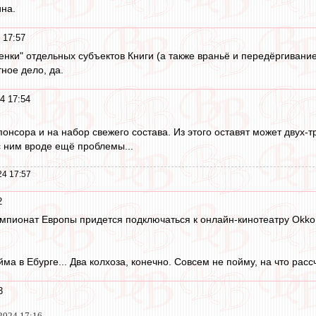
на.
 17:57
ценки" отдельных субъектов Книги (а также враньё и передёргивани
тное дело, да.
4 17:54
понсора и на набор свежего состава. Из этого оставят может двух-трё
с ним вроде ещё проблемы...
24 17:57
2
пионат Европы придется подключаться к онлайн-кинотеатру Okko.
йма в Ебурге... Два колхоза, конечно. Совсем не пойму, на что расс
3
2024 17:16