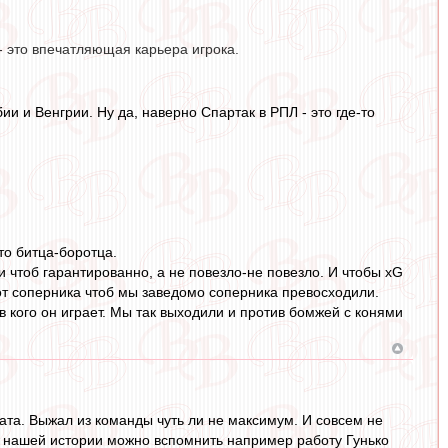
- это впечатляющая карьера игрока.
и и Венгрии. Ну да, наверно Спартак в РПЛ - это где-то
то битца-боротца.
и чтоб гарантированно, а не повезло-не повезло. И чтобы хG
от соперника чтоб мы заведомо соперника превосходили.
в кого он играет. Мы так выходили и против бомжей с конями
ата. Выжал из команды чуть ли не максимум. И совсем не
 В нашей истории можно вспомнить например работу Гунько