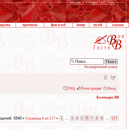
орумы
прогнозы
фан-клуб
юмор
музей
ссылки
Расширенный поиск
FAQ
Регистрация
Вход
Календарь ВВ
6
щений: 5840 •
Страница
6
из
117
•
1
...
3
4
5
7
8
9
...
117