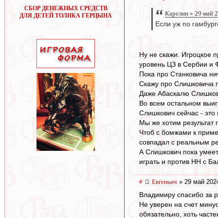
СБОР ДЕНЕЖНЫХ СРЕДСТВ
Карелин » 29 май 
ДЛЯ ДЕТЕЙ ТОЛИКА ГЕРЦЫНА
Если уж по гамбург
Ну не скажи. Игроцкое п
уровень ЦЗ в Сербии и 
Пока про Станковича нич
Скажу про Слишковича п
Даже Абаскалю Слишков
Во всем остальном выигр
Слишкович сейчас - это
Мы же хотим результат 
Чтоб с бомжами к пример
совпадал с реальным ре
А Слишкович пока умеет 
играть и против НН с Ба
#
Евгеньич
» 29 май 202
Владимиру спасибо за р
Не уверен на счет мину
обязательно, хоть част