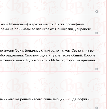
вым и Игнатовым) и третье место. Он же провафлил
и сами не понимали во что играют. Слишкович, убирайся!
о имени Эрик. Бодались с ним за то - с кем Света спит во
собо разделяли. Спальня одна и туалет тоже общий. Короче
Свету в койку. Году в 65 или в 66 было, хорошие времена.
дь ничего не решил - всего лишь эмоции. 5-9 да пофиг -