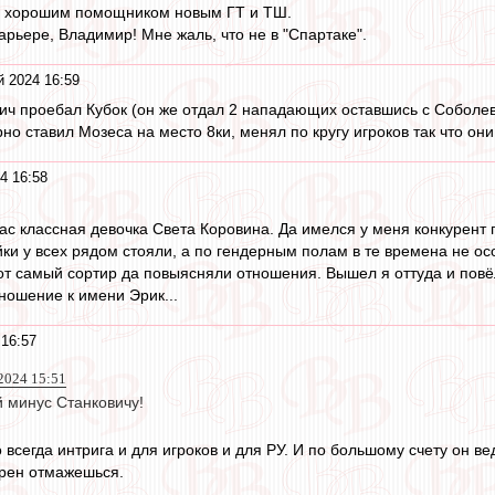
ал хорошим помощником новым ГТ и ТШ.
арьере, Владимир! Мне жаль, что не в "Спартаке".
й 2024 16:59
ич проебал Кубок (он же отдал 2 нападающих оставшись с Соболе
но ставил Мозеса на место 8ки, менял по кругу игроков так что он
4 16:58
ас классная девочка Света Коровина. Да имелся у меня конкурент п
ойки у всех рядом стояли, а по гендерным полам в те времена не о
от самый сортир да повыясняли отношения. Вышел я оттуда и повёл 
ношение к имени Эрик...
 16:57
2024 15:51
 минус Станковичу!
о всегда интрига и для игроков и для РУ. И по большому счету он ве
 хрен отмажешься.