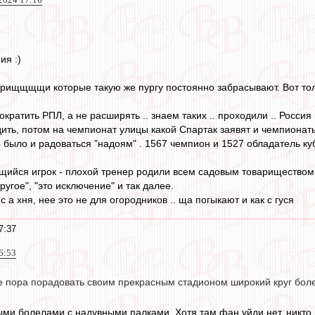
ия :)
варищщщщи которые такую же пургу постоянно забрасывают. Вот тол
кратить РПЛ, а не расширять .. знаем таких .. проходили .. Росси
ть, потом на чемпионат улицы какой Спартак заявят и чемпионат
 было и радоваться "надоям" . 1567 чемпион и 1527 обладатель ку
щийся игрок - плохой тренер родили всем садовым товариществом
ругое", "это исключение" и так далее.
с а хня, нее это не для огородников .. ща погыкают и как с гуся
7:37
6:53
же пора порадовать своим прекрасным стадионом широкий круг бол
ми болелами с надувными палками. Хотя там фан уйди нет, никто 