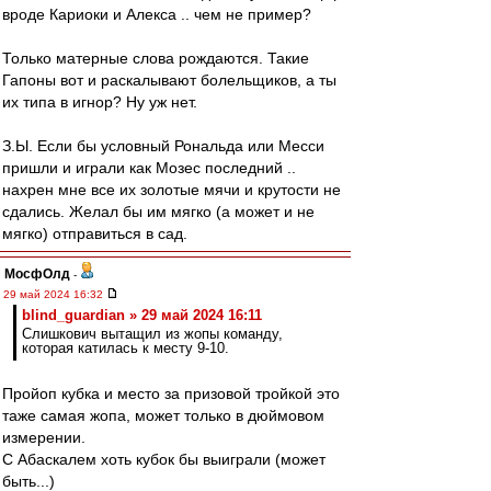
вроде Кариоки и Алекса .. чем не пример?
Только матерные слова рождаются. Такие
Гапоны вот и раскалывают болельщиков, а ты
их типа в игнор? Ну уж нет.
З.Ы. Если бы условный Рональда или Месси
пришли и играли как Мозес последний ..
нахрен мне все их золотые мячи и крутости не
сдались. Желал бы им мягко (а может и не
мягко) отправиться в сад.
МосфОлд
-
29 май 2024 16:32
blind_guardian » 29 май 2024 16:11
Слишкович вытащил из жопы команду,
которая катилась к месту 9-10.
Пройоп кубка и место за призовой тройкой это
таже самая жопа, может только в дюймовом
измерении.
С Абаскалем хоть кубок бы выиграли (может
быть...)