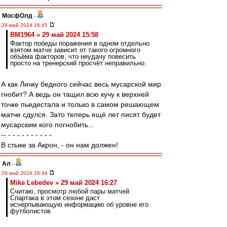
МосфОлд
-
29 май 2024 16:45
BM1964 » 29 май 2024 15:58
Фактор победы поражения в одном отдельно
взятом матче зависит от такого огромного
объёма факторов, что неудачу повесить
просто на тренерский просчёт неправильно.
А как Личку бедного сейчас весь мусарской мир
гнобит? А ведь он тащил всю кучу к верхней
точке пьедестала и только в самом решающем
матче сдулся. Зато теперь ещё лет писят будет
мусарским кого погнобить...
-- - - - - - - - - - -
В стыке за Акрон, - он нам должен!
Ал
-
29 май 2024 16:44
Mike Lebedev » 29 май 2024 16:27
Считаю, просмотр любой пары матчей
Спартака в этом сезоне даст
исчерпывающую информацию об уровне его
футболистов