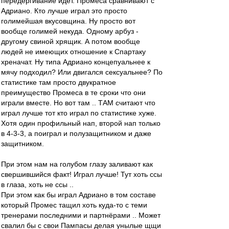
передёргивание идёт. Промеса сравнивают с
Адриано. Кто лучше играл это просто
голимейшая вкусовщина. Ну просто вот
вообще голимей некуда. Одному арбуз -
другому свиной хрящик. А потом вообще
людей не имеющих отношение к Спартаку
хреначат. Ну типа Адриано концепуальнее к
мячу подходил? Или двигался сексуальнее? По
статистике там просто двукратное
преимущество Промеса в те сроки что они
играли вместе. Но вот там .. ТАМ считают что
играл лучше тот кто играл по статистике хуже.
Хотя один профильный нап, второй нап только
в 4-3-3, а поиграл и полузащитником и даже
защитником.
При этом нам на голубом глазу заливают как
свершившийся факт! Играл лучше! Тут хоть ссы
в глаза, хоть не ссы ..
При этом как бы играл Адриано в том составе
который Промес тащил хоть куда-то с теми
тренерами последними и партнёрами .. Может
свалил бы с свои Пампасы делая унылые щщи