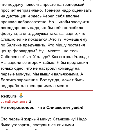
что неудачу повесить просто на тренерский
просчёт неправильно. Тренера надо оценивать
на дистанции и здесь Череп себя вполне
проявил добросовестно. Но... чтобы заслужить
легендарность надо, чтобы тебя полюбила
фортуна, а она, девушка такая.... видно, что
Слишко ей не показался..Что ты можешь ему
по Балтике предъявить. Что Мишу поставил
центр форвардом? Ну... может... но если
Соболев выбыл. Угальде? Как сыграл Угальде
мы видели во втором тайме. Я бы предъявил
только одно, что не настроил команду на
первые минуты. Мы вышли вальяжными. А
Балтика заражения. Вот тут да, может быть
недоработал тренера имело место....
RedQuite
-
29 май 2024 15:51
Не понравилось - что Слишкович ушёл!
Это первый жирный минус Станковичу! Надо
было уговорить, поступиться личными