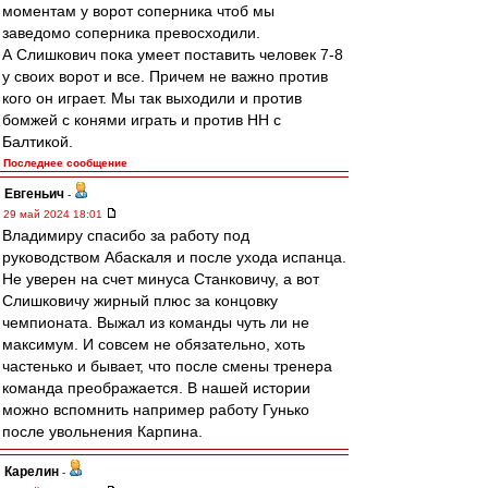
моментам у ворот соперника чтоб мы
заведомо соперника превосходили.
А Слишкович пока умеет поставить человек 7-8
у своих ворот и все. Причем не важно против
кого он играет. Мы так выходили и против
бомжей с конями играть и против НН с
Балтикой.
Последнее сообщение
Евгеньич
-
29 май 2024 18:01
Владимиру спасибо за работу под
руководством Абаскаля и после ухода испанца.
Не уверен на счет минуса Станковичу, а вот
Слишковичу жирный плюс за концовку
чемпионата. Выжал из команды чуть ли не
максимум. И совсем не обязательно, хоть
частенько и бывает, что после смены тренера
команда преображается. В нашей истории
можно вспомнить например работу Гунько
после увольнения Карпина.
Карелин
-