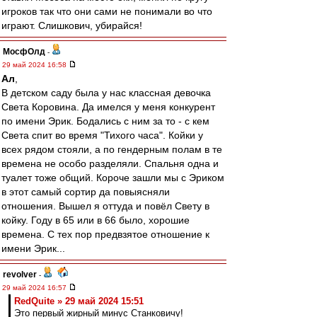
игроков так что они сами не понимали во что
играют. Слишкович, убирайся!
МосфОлд
-
29 май 2024 16:58
Ал
,
В детском саду была у нас классная девочка
Света Коровина. Да имелся у меня конкурент
по имени Эрик. Бодались с ним за то - с кем
Света спит во время "Тихого часа". Койки у
всех рядом стояли, а по гендерным полам в те
времена не особо разделяли. Спальня одна и
туалет тоже общий. Короче зашли мы с Эриком
в этот самый сортир да повыясняли
отношения. Вышел я оттуда и повёл Свету в
койку. Году в 65 или в 66 было, хорошие
времена. С тех пор предвзятое отношение к
имени Эрик...
revolver
-
29 май 2024 16:57
RedQuite » 29 май 2024 15:51
Это первый жирный минус Станковичу!