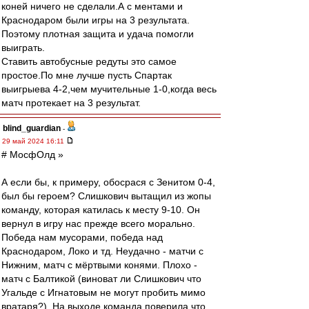
коней ничего не сделали.А с ментами и
Краснодаром были игры на 3 результата.
Поэтому плотная защита и удача помогли
выиграть.
Ставить автобусные редуты это самое
простое.По мне лучше пусть Спартак
выигрыева 4-2,чем мучительные 1-0,когда весь
матч протекает на 3 результат.
blind_guardian
-
29 май 2024 16:11
# МосфОлд »
А если бы, к примеру, обосрася с Зенитом 0-4,
был бы героем? Слишкович вытащил из жопы
команду, которая катилась к месту 9-10. Он
вернул в игру нас прежде всего морально.
Победа нам мусорами, победа над
Краснодаром, Локо и тд. Неудачно - матчи с
Нижним, матч с мёртвыми конями. Плохо -
матч с Балтикой (виноват ли Слишкович что
Угальде с Игнатовым не могут пробить мимо
вратаря?). На выходе команда поверила что