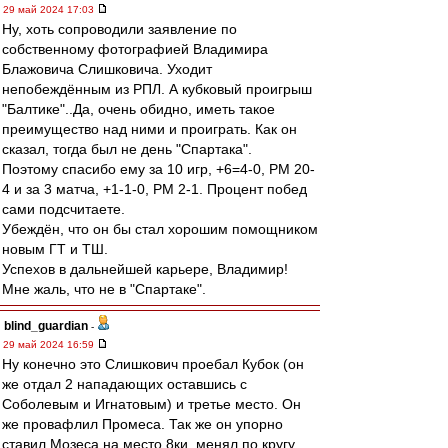
29 май 2024 17:03
Ну, хоть сопроводили заявление по
собственному фотографией Владимира
Блажовича Слишковича. Уходит
непобеждённым из РПЛ. А кубковый проигрыш
"Балтике"..Да, очень обидно, иметь такое
преимущество над ними и проиграть. Как он
сказал, тогда был не день "Спартака".
Поэтому спасибо ему за 10 игр, +6=4-0, РМ 20-
4 и за 3 матча, +1-1-0, РМ 2-1. Процент побед
сами подсчитаете.
Убеждён, что он бы стал хорошим помощником
новым ГТ и ТШ.
Успехов в дальнейшей карьере, Владимир!
Мне жаль, что не в "Спартаке".
blind_guardian
-
29 май 2024 16:59
Ну конечно это Слишкович проебал Кубок (он
же отдал 2 нападающих оставшись с
Соболевым и Игнатовым) и третье место. Он
же провафлил Промеса. Так же он упорно
ставил Мозеса на место 8ки, менял по кругу