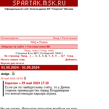
Официальный сайт болельщиков ФК "Спартак" Москва
Полная версия
Вход
•
Регистрация
FAQ
•
Поиск
Общение на сайте
Гостевая книга ВВ
»
Пред. тема
|
След. тема
Страница
6
из
117
[ Сообщений: 5840 ]
На страницу
Пред.
1
...
3
,
4
,
5
,
6
,
7
,
8
,
9
...
117
След.
Начать новую тему
Добавить
Версия для печати
01.05.2024 - 31.05.2024
dodge
-
29 май 2024 18:03
Карелин » 29 май 2024 17:18
Если уж по гамбургскому счёту, то у Деяна
главное преимущество перед Владимиром -
это впечатляющая карьера игрока.
Ну не скажи. Игроцкое прошлое вообще ни при