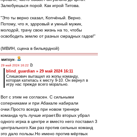
Залюбуешься порой. Как игрой Титова.
"Это ты верно сказал, Копчёный. Верно.
Потому, что я, здоровый и умный мужик,
молодой, трачу свою жизнь на то, чтобы
освободить землю от разных смрадных гадов!"
(МВИН, сцена в бильярдной)
митхун
-
29 май 2024 16:22
blind_guardian » 29 май 2024 16:11
Слишкович вытащил из жопы команду,
которая катилась к месту 9-10. Он вернул в
игру нас прежде всего морально.
Вот с этим не согласен. С сильными
соперниками и при Абакале набирали
очки.Просто всегда при новом тренере
команда чуть лучше играет.Во вторых убрал
одного игрка в центре и вместо него поставил 3
центрального.Как раз против сильных команд
это дало пользы.Но имено против мёртвых