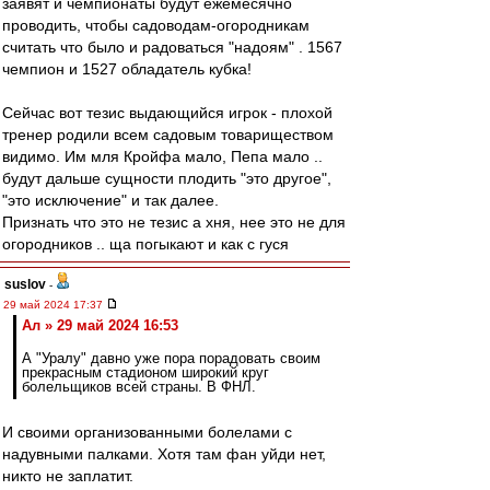
заявят и чемпионаты будут ежемесячно
проводить, чтобы садоводам-огородникам
считать что было и радоваться "надоям" . 1567
чемпион и 1527 обладатель кубка!
Сейчас вот тезис выдающийся игрок - плохой
тренер родили всем садовым товариществом
видимо. Им мля Кройфа мало, Пепа мало ..
будут дальше сущности плодить "это другое",
"это исключение" и так далее.
Признать что это не тезис а хня, нее это не для
огородников .. ща погыкают и как с гуся
suslov
-
29 май 2024 17:37
Ал » 29 май 2024 16:53
А "Уралу" давно уже пора порадовать своим
прекрасным стадионом широкий круг
болельщиков всей страны. В ФНЛ.
И своими организованными болелами с
надувными палками. Хотя там фан уйди нет,
никто не заплатит.