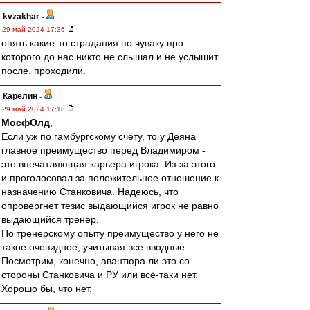
kvzakhar
-
29 май 2024 17:36
опять какие-то страдания по чуваку про
которого до нас никто не слышал и не услышит
после. проходили.
Карелин
-
29 май 2024 17:18
МосфОлд
,
Если уж по гамбургскому счёту, то у Деяна
главное преимущество перед Владимиром -
это впечатляющая карьера игрока. Из-за этого
и проголосовал за положительное отношение к
назначению Станковича. Надеюсь, что
опровергнет тезис выдающийся игрок не равно
выдающийся тренер.
По тренерскому опыту преимущество у него не
такое очевидное, учитывая все вводные.
Посмотрим, конечно, авантюра ли это со
стороны Станковича и РУ или всё-таки нет.
Хорошо бы, что нет.