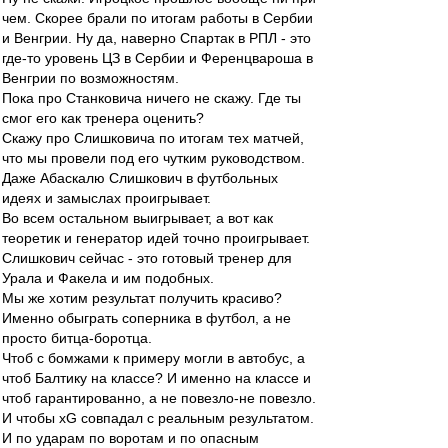
чем. Скорее брали по итогам работы в Сербии
и Венгрии. Ну да, наверно Спартак в РПЛ - это
где-то уровень ЦЗ в Сербии и Ференцвароша в
Венгрии по возможностям.
Пока про Станковича ничего не скажу. Где ты
смог его как тренера оценить?
Скажу про Слишковича по итогам тех матчей,
что мы провели под его чутким руководством.
Даже Абаскалю Слишкович в футбольных
идеях и замыслах проигрывает.
Во всем остальном выигрывает, а вот как
теоретик и генератор идей точно проигрывает.
Слишкович сейчас - это готовый тренер для
Урала и Факела и им подобных.
Мы же хотим результат получить красиво?
Именно обыграть соперника в футбол, а не
просто битца-боротца.
Чтоб с бомжами к примеру могли в автобус, а
чтоб Балтику на классе? И именно на классе и
чтоб гарантированно, а не повезло-не повезло.
И чтобы хG совпадал с реальным результатом.
И по ударам по воротам и по опасным