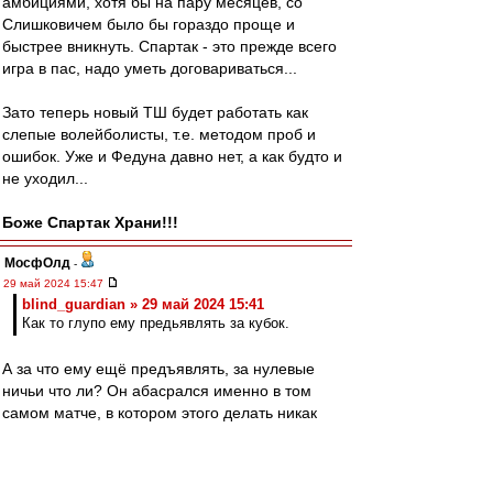
амбициями, хотя бы на пару месяцев, со
Слишковичем было бы гораздо проще и
быстрее вникнуть. Спартак - это прежде всего
игра в пас, надо уметь договариваться...
Зато теперь новый ТШ будет работать как
слепые волейболисты, т.е. методом проб и
ошибок. Уже и Федуна давно нет, а как будто и
не уходил...
Боже Спартак Храни!!!
МосфОлд
-
29 май 2024 15:47
blind_guardian » 29 май 2024 15:41
Как то глупо ему предьявлять за кубок.
А за что ему ещё предъявлять, за нулевые
ничьи что ли? Он абасрался именно в том
самом матче, в котором этого делать никак
было нельзя. Пройди в финал и готовый герой-
легенда. Но не смог, поэтому сбегает отсюда.
Потому что припоминать буду при каждом