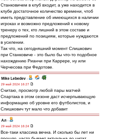
Станковичем в клуб входит, а уже находится в
клубе достаточное количество времени, чтоб
иметь представление об имеющихся в наличии
игроках и возможно предложений к новому
тренеру о тех, кто лишний в этом составе и
предложений по позициям, которые нуждаются
в усилении.
Так что, на сегодняшний момент Слишкович
при Станковиче - это было бы что-то подобное
нахождению Рианчи при Каррере, ну или
Черчесова при Федотове.
Mike Lebedev
-
29 май 2024 16:27
Считаю, просмотр любой пары матчей
Спартака в этом сезоне даст исчерпывающую
информацию об уровне его футболистов, и
Слишкович тут мало что добавит
Ал
-
29 май 2024 16:24
Все-таки классика вечна. И сколько бы лет ни
прошло, часто бывает актуальна до цитат.