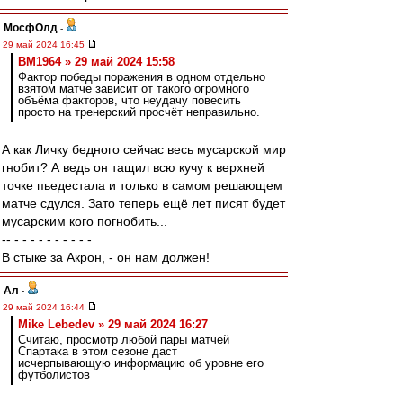
МосфОлд
-
29 май 2024 16:45
BM1964 » 29 май 2024 15:58
Фактор победы поражения в одном отдельно
взятом матче зависит от такого огромного
объёма факторов, что неудачу повесить
просто на тренерский просчёт неправильно.
А как Личку бедного сейчас весь мусарской мир
гнобит? А ведь он тащил всю кучу к верхней
точке пьедестала и только в самом решающем
матче сдулся. Зато теперь ещё лет писят будет
мусарским кого погнобить...
-- - - - - - - - - - -
В стыке за Акрон, - он нам должен!
Ал
-
29 май 2024 16:44
Mike Lebedev » 29 май 2024 16:27
Считаю, просмотр любой пары матчей
Спартака в этом сезоне даст
исчерпывающую информацию об уровне его
футболистов