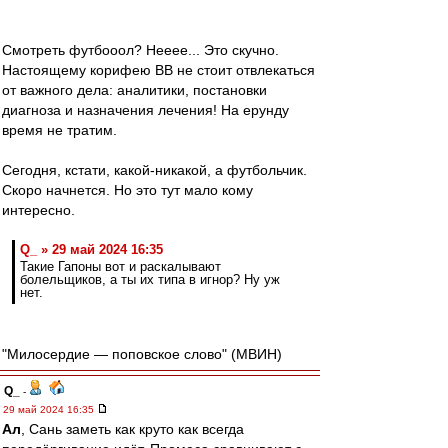
Смотреть футбооол? Нееее... Это скучно.
Настоящему корифею ВВ не стоит отвлекаться
от важного дела: аналитики, постановки
диагноза и назначения лечения! На ерунду
время не тратим.
Сегодня, кстати, какой-никакой, а футбольчик.
Скоро начнется. Но это тут мало кому
интересно.
Q_ » 29 май 2024 16:35
Такие Гапоны вот и раскалывают
болельщиков, а ты их типа в игнор? Ну уж
нет.
"Милосердие — поповское слово" (МВИН)
Q_
-
29 май 2024 16:35
Ал
, Сань заметь как круто как всегда