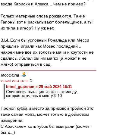
вроде Кариоки и Алекса .. чем не пример?
Только матерные слова рождаются. Такие
Гапоны вот и раскалывают болельщиков, а ты
их типа в игнор? Ну уж нет.
З.Ы. Если бы условный Рональда или Месси
пришли и играли как Мозес последний ..
нахрен мне все их золотые мячи и крутости не
сдались. Желал бы им мягко (а может и не
мягко) отправиться в сад.
МосфОлд
-
29 май 2024 16:32
blind_guardian » 29 май 2024 16:11
Слишкович вытащил из жопы команду,
которая катилась к месту 9-10.
Пройоп кубка и место за призовой тройкой это
таже самая жопа, может только в дюймовом
измерении.
С Абаскалем хоть кубок бы выиграли (может
быть...)