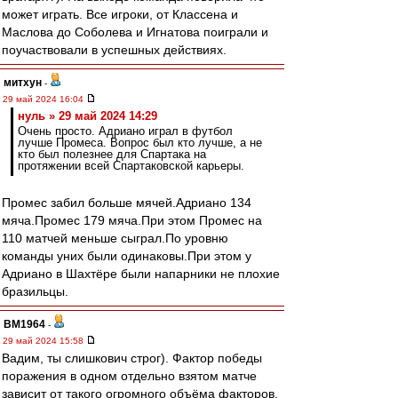
может играть. Все игроки, от Классена и
Маслова до Соболева и Игнатова поиграли и
поучаствовали в успешных действиях.
митхун
-
29 май 2024 16:04
нуль » 29 май 2024 14:29
Очень просто. Адриано играл в футбол
лучше Промеса. Вопрос был кто лучше, а не
кто был полезнее для Спартака на
протяжении всей Спартаковской карьеры.
Промес забил больше мячей.Адриано 134
мяча.Промес 179 мяча.При этом Промес на
110 матчей меньше сыграл.По уровню
команды уних были одинаковы.При этом у
Адриано в Шахтёре были напарники не плохие
бразильцы.
BM1964
-
29 май 2024 15:58
Вадим, ты слишкович строг). Фактор победы
поражения в одном отдельно взятом матче
зависит от такого огромного объёма факторов,