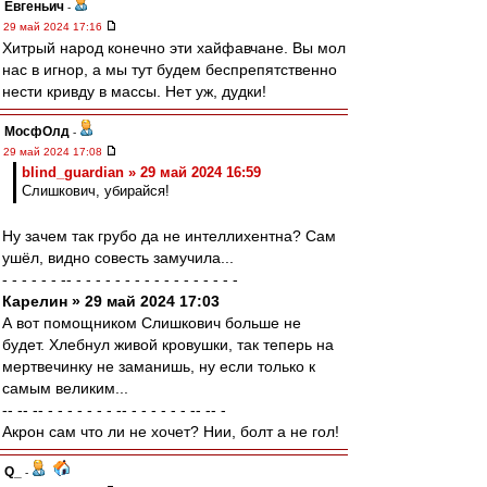
Евгеньич
-
29 май 2024 17:16
Хитрый народ конечно эти хайфавчане. Вы мол
нас в игнор, а мы тут будем беспрепятственно
нести кривду в массы. Нет уж, дудки!
МосфОлд
-
29 май 2024 17:08
blind_guardian » 29 май 2024 16:59
Слишкович, убирайся!
Ну зачем так грубо да не интеллихентна? Сам
ушёл, видно совесть замучила...
- - - - - - -- - - - - - - - - - - - - - - - - -
Карелин » 29 май 2024 17:03
А вот помощником Слишкович больше не
будет. Хлебнул живой кровушки, так теперь на
мертвечинку не заманишь, ну если только к
самым великим...
-- -- -- - - - - - - - -- - - - - - - -- -- -
Акрон сам что ли не хочет? Нии, болт а не гол!
Q_
-