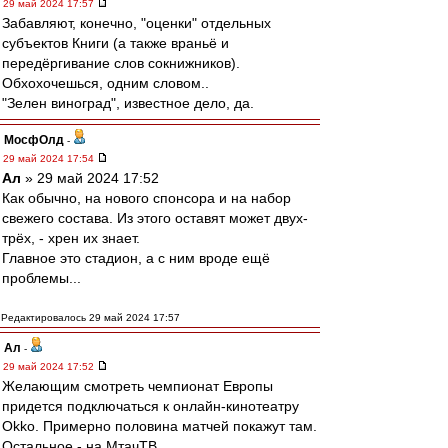
29 май 2024 17:57
Забавляют, конечно, "оценки" отдельных
субъектов Книги (а также враньё и
передёргивание слов сокнижников).
Обхохочешься, одним словом..
"Зелен виноград", известное дело, да.
МосфОлд
-
29 май 2024 17:54
Ал
» 29 май 2024 17:52
Как обычно, на нового спонсора и на набор
свежего состава. Из этого оставят может двух-
трёх, - хрен их знает.
Главное это стадион, а с ним вроде ещё
проблемы...
Редактировалось 29 май 2024 17:57
Ал
-
29 май 2024 17:52
Желающим смотреть чемпионат Европы
придется подключаться к онлайн-кинотеатру
Okko. Примерно половина матчей покажут там.
Остальное - на МтачТВ.