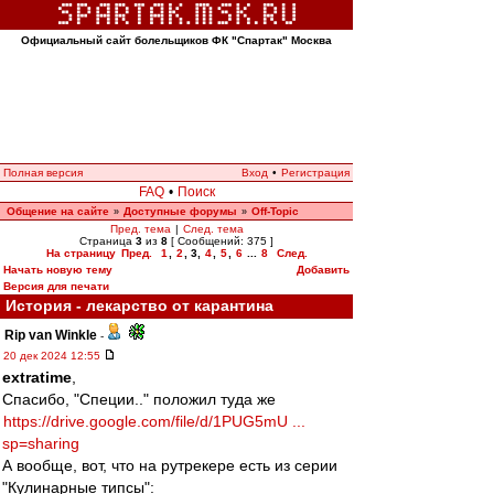
Официальный сайт болельщиков ФК "Спартак" Москва
Полная версия
Вход
•
Регистрация
FAQ
•
Поиск
Общение на сайте
Доступные форумы
Off-Topic
»
»
Пред. тема
|
След. тема
Страница
3
из
8
[ Сообщений: 375 ]
На страницу
Пред.
1
,
2
,
3
,
4
,
5
,
6
...
8
След.
Начать новую тему
Добавить
Версия для печати
История - лекарство от карантина
Rip van Winkle
-
20 дек 2024 12:55
extratime
,
Спасибо, "Специи.." положил туда же
https://drive.google.com/file/d/1PUG5mU ...
sp=sharing
А вообще, вот, что на рутрекере есть из серии
"Кулинарные типсы":