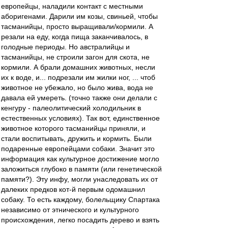
европейцы, наладили контакт с местными
аборигенами. Дарили им козы, свиньей, чтобы
тасманийцы, просто выращивали/кормили. А
резали на еду, когда пища заканчивалось, в
голодные периоды. Но австралийцы и
тасманийцы, не строили загон для скота, не
кормили. А брали домашних животных, несли
их к воде, и... подрезали им жилки ног, ... чтоб
животное не убежало, но было жива, вода не
давала ей умереть. (точно также они делали с
кенгуру - палеолитический холодильник в
естественных условиях). Так вот, единственное
животное которого тасманийцы приняли, и
стали воспитывать, дружить и кормить. Были
подаренные европейцами собаки. Значит это
информация как культурное достижение могло
заложиться глубоко в памяти (или генетической
памяти?). Эту инфу, могли унаследовать их от
далеких предков кот-й первым одомашнил
собаку. То есть каждому, болельщику Спартака
независимо от этнического и культурного
происхождения, легко посадить дерево и взять