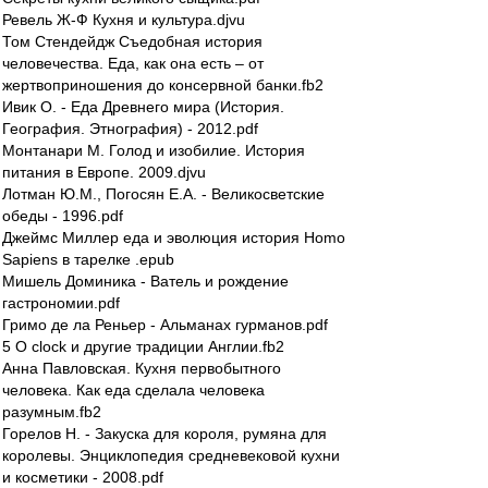
Ревель Ж-Ф Кухня и культура.djvu
Том Стендейдж Съедобная история
человечества. Еда, как она есть – от
жертвоприношения до консервной банки.fb2
Ивик О. - Еда Древнего мира (История.
География. Этнография) - 2012.pdf
Монтанари М. Голод и изобилие. История
питания в Европе. 2009.djvu
Лотман Ю.М., Погосян Е.А. - Великосветские
обеды - 1996.pdf
Джеймс Миллер еда и эволюция история Homo
Sapiens в тарелке .epub
Мишель Доминика - Ватель и рождение
гастрономии.pdf
Гримо де ла Реньер - Альманах гурманов.pdf
5 O clock и другие традиции Англии.fb2
Анна Павловская. Кухня первобытного
человека. Как еда сделала человека
разумным.fb2
Горелов Н. - Закуска для короля, румяна для
королевы. Энциклопедия средневековой кухни
и косметики - 2008.pdf