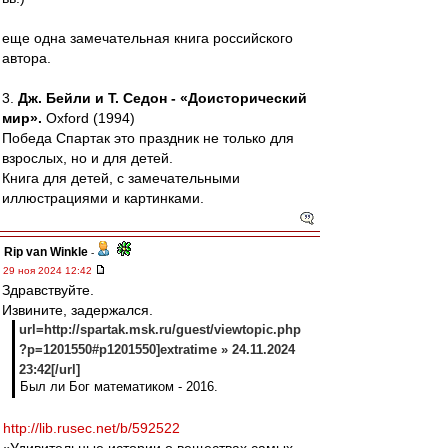
еще одна замечательная книга российского
автора.
3.
Дж. Бейли и Т. Седон - «Доисторический
мир».
Oxford (1994)
Победа Спартак это праздник не только для
взрослых, но и для детей.
Книга для детей, с замечательными
иллюстрациями и картинками.
Rip van Winkle
-
29 ноя 2024 12:42
Здравствуйте.
Извините, задержался.
url=http://spartak.msk.ru/guest/viewtopic.php
?p=1201550#p1201550]extratime » 24.11.2024
23:42[/url]
Был ли Бог математиком - 2016.
http://lib.rusec.net/b/592522