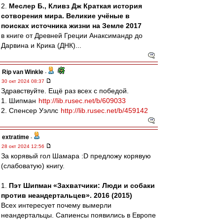
2.
Меслер Б., Кливз Дж Краткая история
сотворения мира. Великие учёные в
поисках источника жизни на Земле 2017
в книге от Древней Греции Анаксимандр до
Дарвина и Крика (ДНК)...
Rip van Winkle
-
30 окт 2024 08:37
Здравствуйте. Ещё раз всех с победой.
1. Шипман
http://lib.rusec.net/b/609033
2. Спенсер Уэллс
http://lib.rusec.net/b/459142
extratime
-
28 окт 2024 12:56
За корявый гол Шамара :D предложу корявую
(слабоватую) книгу.
1.
Пэт Шипман «Захватчики: Люди и собаки
против неандертальцев». 2016 (2015)
Всех интересует почему вымерли
неандертальцы. Сапиенсы появились в Европе