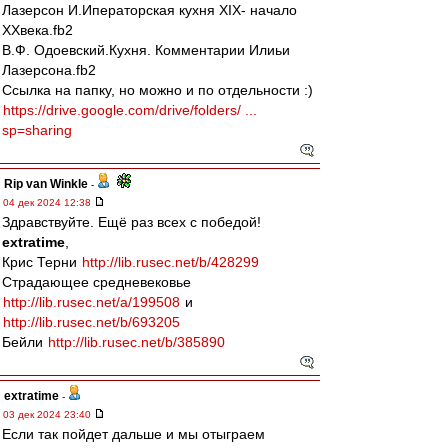
Лазерсон И.Иператорская кухня XIX- начало
XXвека.fb2
В.Ф. Одоевский.Кухня. Комментарии Илиьи
Лазерсона.fb2
Ссылка на папку, но можно и по отдельности :)
https://drive.google.com/drive/folders/ ...
sp=sharing
Rip van Winkle
-
04 дек 2024 12:38
Здравствуйте. Ещё раз всех с победой!
extratime
,
Крис Терни
http://lib.rusec.net/b/428299
Страдающее средневековье
http://lib.rusec.net/a/199508
и
http://lib.rusec.net/b/693205
Бейли
http://lib.rusec.net/b/385890
extratime
-
03 дек 2024 23:40
Если так пойдет дальше и мы отыграем