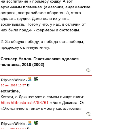
на воспитание к примеру кошку. А вот
архаичным племенам (амазонки, андаманские
острова, австралийские аборигены), этого
сделать трудно. Даже если их учить,
воспитывать. Потому что, у нас, в отличии от
них были предки - фермеры и скотоводы.
2. За общую победу, а победа есть победы,
предложу отличную книгу:
Спенсер Уэллс. Генетическая одиссея
человека, 2016 (2002)
Rip van Winkle
-
26 окт 2024 15:57
extratime
,
Кстати, о Докинзе уже о самом пишут книги:
https://flibusta.is/b/798761
«Бог» Докинза. От
«Эгоистичного гена» к «Богу как иллюзии»
Rip van Winkle
-