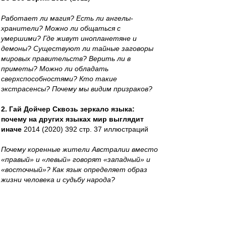
Работает ли магия? Есть ли ангелы-
хранители? Можно ли общаться с
умершими? Где живут инопланетяне и
демоны? Существуют ли тайные заговоры
мировых правительств? Верить ли в
приметы? Можно ли обладать
сверхспособностями? Кто такие
экстрасенсы? Почему мы видим призраков?
2. Гай Дойчер Сквозь зеркало языка:
почему на других языках мир выглядит
иначе
2014 (2020) 392 стр. 37 иллюстраций
Почему коренные жители Австралии вместо
«правый» и «левый» говорят «западный» и
«восточный»? Как язык определяет образ
жизни человека и судьбу народа?
3. Жак Ле Гофф- Цивилизация
средневекового Запада
1992.