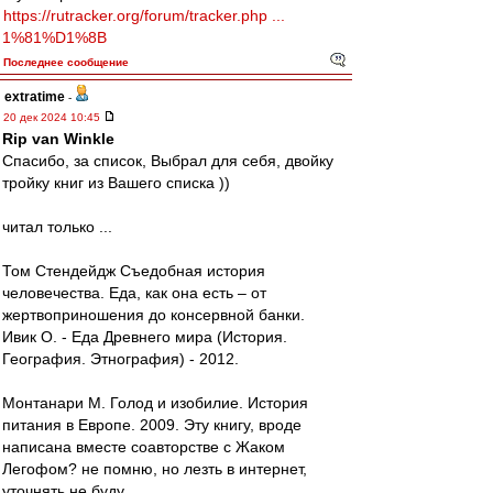
https://rutracker.org/forum/tracker.php ...
1%81%D1%8B
Последнее сообщение
extratime
-
20 дек 2024 10:45
Rip van Winkle
Cпасибо, за список, Выбрал для себя, двойку
тройку книг из Вашего списка ))
читал только ...
Том Стендейдж Съедобная история
человечества. Еда, как она есть – от
жертвоприношения до консервной банки.
Ивик О. - Еда Древнего мира (История.
География. Этнография) - 2012.
Монтанари М. Голод и изобилие. История
питания в Европе. 2009. Эту книгу, вроде
написана вместе соавторстве с Жаком
Легофом? не помню, но лезть в интернет,
уточнять не буду.