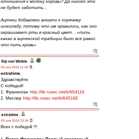
отношения к молоку коровы? Да никого это
не будет заботить...
Ацтеки добавляли аннато к горячему
шоколаду, потому что им нравилось, как оно
окрашивает рты в красный цвет... «пить
какао в ацтекской традиции было все равно
что пить кровь»
Rip van Winkle
-
04 ноя 2024 11:28
extratime
,
Здравствуйте.
С победой!
1. Франкопан
http://lib.rusec.net/b/654116
2. Меслер
http://lib.rusec.net/b/645165
extratime
-
03 ноя 2024 23:34
Всех с победой !!!