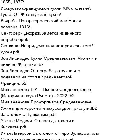
1855, 1877\
Исскуство французской кухни XIX столетия\
Гуфе Ю - Французская кухня\
Вьяр А - Повар королевский или Новая
поварня 1816\
Сентсбери Джордж.Заметки из винного
погреба.epub
Сюткина. Непридуманная история советской
кухни.pdf
Зои Лионидас Кухня Средневековья. Что ели и
пили во Франции.fb2
Зои Лионидас От погреба до кухни что
подавали на стол в средневековой
Франции.fb2
Мишаненкова Е.А. - Пьяное Средневековье
(История и наука Рунета) - 2022.fb2
Мишаненкова Прожорливое Средневековье.
Ужины для королей и закуски для прислуги.fb2
За столом с Пушкиным.pdf
Ужин с Медичи. О власти, страсти и
бисквите.pdf
Илья Лазерсон За столом с Ниро Вульфом, или
Секреты кухни великого сыщика.pdf