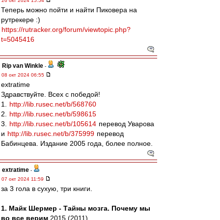
26 окт 2024 15:54
Теперь можно пойти и найти Пиковера на
рутрекере :)
https://rutracker.org/forum/viewtopic.php?
t=5045416
Rip van Winkle
-
08 окт 2024 06:55
extratime
Здравствуйте. Всех с победой!
1.
http://lib.rusec.net/b/568760
2.
http://lib.rusec.net/b/598615
3.
http://lib.rusec.net/b/105614
перевод Уварова
и
http://lib.rusec.net/b/375999
перевод
Бабинцева. Издание 2005 года, более полное.
extratime
-
07 окт 2024 11:59
за 3 гола в сухую, три книги.
1. Майк Шермер - Тайны мозга. Почему мы
во все верим
2015 (2011)