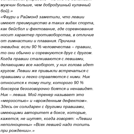
мужчин больше, чем добродушный кулачный
бой).»
«Фаури и Раймонд заметили, что левши
имеют преимущество в таких видах спорта,
как бейсбол и фехтование, где соревнование
носит характер противоборства, в отличие
от гимнастики и плавания. Причина
очевидна: если 90 % человечества – правши,
то они обычно и соревнуются друг с другом.
Когда правши сталкиваются с левшами,
делающими все наоборот, у них голова идет
кругом. Левши же привыкли встречаться с
правшами и легко справляются с ними. Ник
относится к тому типу, которого 90 %
боксеров безоговорочно боятся и ненавидят.
Ник – левша. Мой тренер называет это
«мерзостью» и «врожденным дефектом».
Здесь он солидарен с другими правшами,
имеющими авторитет в боксе, которые,
кажется, не шутят, когда говорят: «Левши
неполноценны» «Всех левшей надо топить
при рождении».»