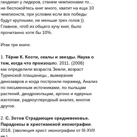
гандикап у лидеров, станем чемпионами то...
не беспокойтесь книг много, хватит на еще 10
чемпионств, при условии если все победы
будут крупными, не меньше трех голов )).
Главное, чтоб из общего кучу книг, было
прочитанно хотя бы 10%.
Итак три книги.
1.
Тёрни К. Кости, скалы и звезды. Наука о
том, когда что произошл
о. 2011. (2008)
как определили возраста Земли, возраст
Туринской плащаницы., вымирание
динозавров и когда построили пирамид, Анализ
по письменным источниками, по пыльцам
растений, дендрокольцам, аргоно и ядерных
изотопам, радиоуглеродный анализ, многое
другое.
2.
С. Зотов Страдающее средневековье.
Парадоксы в христианской иконографии
.
2018, (эволюция христ. иконографии от III-XVII
вв.)