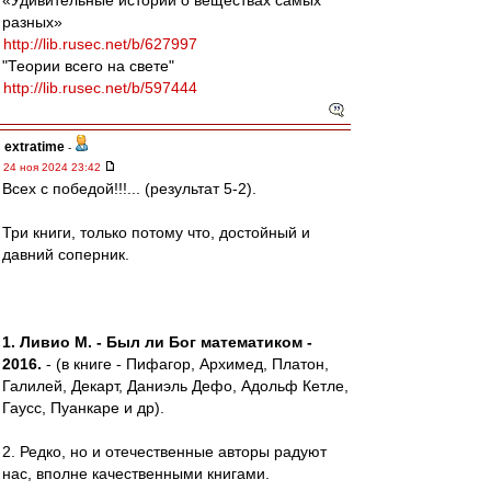
«Удивительные истории о веществах самых
разных»
http://lib.rusec.net/b/627997
"Теории всего на свете"
http://lib.rusec.net/b/597444
extratime
-
24 ноя 2024 23:42
Всех с победой!!!... (результат 5-2).
Три книги, только потому что, достойный и
давний соперник.
1. Ливио М. - Был ли Бог математиком -
2016.
- (в книге - Пифагор, Архимед, Платон,
Галилей, Декарт, Даниэль Дефо, Адольф Кетле,
Гаусс, Пуанкаре и др).
2. Редко, но и отечественные авторы радуют
нас, вполне качественными книгами.