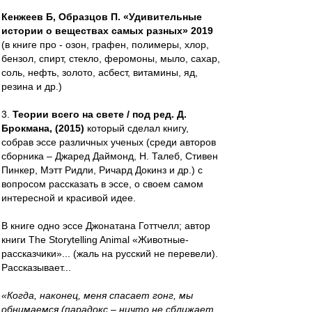
Кенжеев Б, Образцов П. «Удивительные
истории о веществах самых разных» 2019
(в книге про - озон, графен, полимеры, хлор,
бензол, спирт, стекло, феромоны, мыло, сахар,
соль, нефть, золото, асбест, витамины, яд,
резина и др.)
3.
Теории всего на свете / под ред. Д.
Брокмана, (2015)
который сделал книгу,
собрав эссе различных ученых (среди авторов
сборника – Джаред Даймонд, Н. Талеб, Стивен
Пинкер, Мэтт Ридли, Ричард Докинз и др.) с
вопросом рассказать в эссе, о своем самом
интересной и красивой идее.
В книге одно эссе Джонатана Готтчелл; автор
книги The Storytelling Animal «Животные-
рассказчики»... (жаль на русский не перевели).
Рассказывает...
«Когда, наконец, меня спасает гонг, мы
обнимаемся (парадокс – ничто не сближает