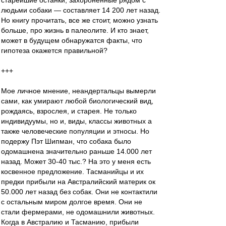
старейшие останки, захороненные рядом с
людьми собаки — составляет 14 200 лет назад.
Но книгу прочитать, все же стоит, можно узнать
больше, про жизнь в палеолите. И кто знает,
может в будущем обнаружатся факты, что
гипотеза окажется правильной?
+++
Мое личное мнение, неандертальцы вымерли
сами, как умирают любой биологический вид,
рождаясь, взрослея, и старея. Не только
индивидуумы, но и, виды, классы животных а
также человеческие популяции и этносы. Но
подержу Пэт Шипман, что собака было
одомашнена значительно раньше 14.000 лет
назад. Может 30-40 тыс.? На это у меня есть
косвенное предложение. Тасманийцы и их
предки прибыли на Австралийский материк ок
50.000 лет назад без собак. Они не контактили
с остальным миром долгое время. Они не
стали фермерами, не одомашнили животных.
Когда в Австралию и Тасманию, прибыли