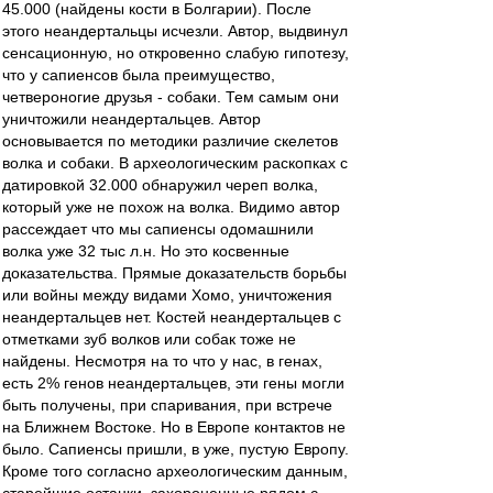
45.000 (найдены кости в Болгарии). После
этого неандертальцы исчезли. Автор, выдвинул
сенсационную, но откровенно слабую гипотезу,
что у сапиенсов была преимущество,
четвероногие друзья - собаки. Тем самым они
уничтожили неандертальцев. Автор
основывается по методики различие скелетов
волка и собаки. В археологическим раскопках с
датировкой 32.000 обнаружил череп волка,
который уже не похож на волка. Видимо автор
рассеждает что мы сапиенсы одомашнили
волка уже 32 тыс л.н. Но это косвенные
доказательства. Прямые доказательств борьбы
или войны между видами Хомо, уничтожения
неандертальцев нет. Костей неандертальцев с
отметками зуб волков или собак тоже не
найдены. Несмотря на то что у нас, в генах,
есть 2% генов неандертальцев, эти гены могли
быть получены, при спаривания, при встрече
на Ближнем Востоке. Но в Европе контактов не
было. Сапиенсы пришли, в уже, пустую Европу.
Кроме того согласно археологическим данным,