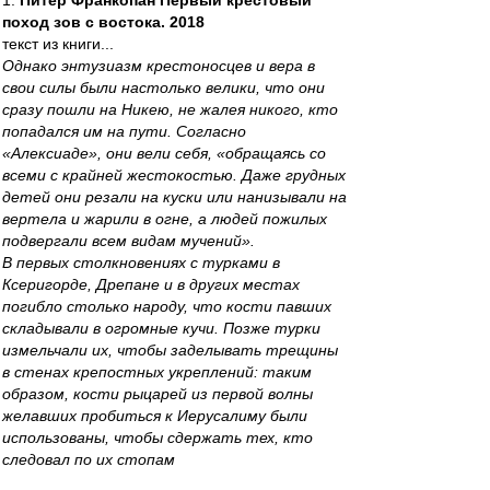
1.
Питер Франкопан Первый крестовый
поход зов с востока. 2018
текст из книги...
Однако энтузиазм крестоносцев и вера в
свои силы были настолько велики, что они
сразу пошли на Никею, не жалея никого, кто
попадался им на пути. Согласно
«Алексиаде», они вели себя, «обращаясь со
всеми с крайней жестокостью. Даже грудных
детей они резали на куски или нанизывали на
вертела и жарили в огне, а людей пожилых
подвергали всем видам мучений».
В первых столкновениях с турками в
Ксеригорде, Дрепане и в других местах
погибло столько народу, что кости павших
складывали в огромные кучи. Позже турки
измельчали их, чтобы заделывать трещины
в стенах крепостных укреплений: таким
образом, кости рыцарей из первой волны
желавших пробиться к Иерусалиму были
использованы, чтобы сдержать тех, кто
следовал по их стопам