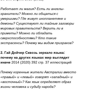
Работает ли магия? Есть ли ангелы-
хранители? Можно ли общаться с
умершими? Где живут инопланетяне и
демоны? Существуют ли тайные заговоры
мировых правительств? Верить ли в
приметы? Можно ли обладать
сверхспособностями? Кто такие
экстрасенсы? Почему мы видим призраков?
2. Гай Дойчер Сквозь зеркало языка:
почему на других языках мир выглядит
иначе
2014 (2020) 392 стр. 37 иллюстраций
Почему коренные жители Австралии вместо
«правый» и «левый» говорят «западный» и
«восточный»? Как язык определяет образ
жизни человека и судьбу народа?
3. Жак Ле Гофф- Цивилизация
средневекового Запада
1992.