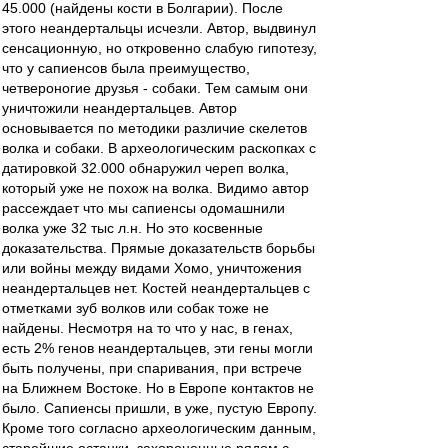
45.000 (найдены кости в Болгарии). После
этого неандертальцы исчезли. Автор, выдвинул
сенсационную, но откровенно слабую гипотезу,
что у сапиенсов была преимущество,
четвероногие друзья - собаки. Тем самым они
уничтожили неандертальцев. Автор
основывается по методики различие скелетов
волка и собаки. В археологическим раскопках с
датировкой 32.000 обнаружил череп волка,
который уже не похож на волка. Видимо автор
рассеждает что мы сапиенсы одомашнили
волка уже 32 тыс л.н. Но это косвенные
доказательства. Прямые доказательств борьбы
или войны между видами Хомо, уничтожения
неандертальцев нет. Костей неандертальцев с
отметками зуб волков или собак тоже не
найдены. Несмотря на то что у нас, в генах,
есть 2% генов неандертальцев, эти гены могли
быть получены, при спаривания, при встрече
на Ближнем Востоке. Но в Европе контактов не
было. Сапиенсы пришли, в уже, пустую Европу.
Кроме того согласно археологическим данным,