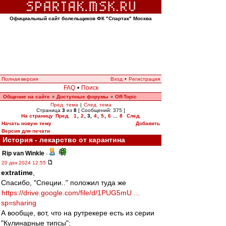
Официальный сайт болельщиков ФК "Спартак" Москва
Полная версия
Вход
•
Регистрация
FAQ
•
Поиск
Общение на сайте
Доступные форумы
Off-Topic
»
»
Пред. тема
|
След. тема
Страница
3
из
8
[ Сообщений: 375 ]
На страницу
Пред.
1
,
2
,
3
,
4
,
5
,
6
...
8
След.
Начать новую тему
Добавить
Версия для печати
История - лекарство от карантина
Rip van Winkle
-
20 дек 2024 12:55
extratime
,
Спасибо, "Специи.." положил туда же
https://drive.google.com/file/d/1PUG5mU ...
sp=sharing
А вообще, вот, что на рутрекере есть из серии
"Кулинарные типсы":