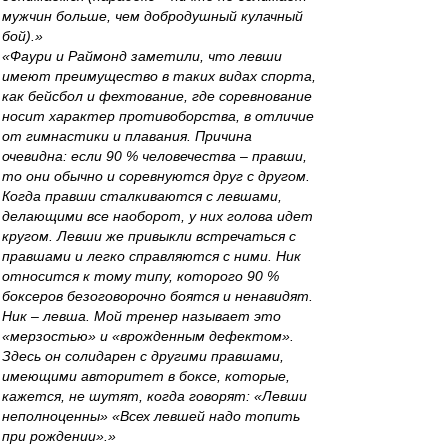
мужчин больше, чем добродушный кулачный
бой).»
«Фаури и Раймонд заметили, что левши
имеют преимущество в таких видах спорта,
как бейсбол и фехтование, где соревнование
носит характер противоборства, в отличие
от гимнастики и плавания. Причина
очевидна: если 90 % человечества – правши,
то они обычно и соревнуются друг с другом.
Когда правши сталкиваются с левшами,
делающими все наоборот, у них голова идет
кругом. Левши же привыкли встречаться с
правшами и легко справляются с ними. Ник
относится к тому типу, которого 90 %
боксеров безоговорочно боятся и ненавидят.
Ник – левша. Мой тренер называет это
«мерзостью» и «врожденным дефектом».
Здесь он солидарен с другими правшами,
имеющими авторитет в боксе, которые,
кажется, не шутят, когда говорят: «Левши
неполноценны» «Всех левшей надо топить
при рождении».»