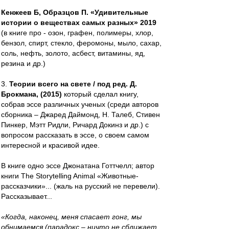
Кенжеев Б, Образцов П. «Удивительные
истории о веществах самых разных» 2019
(в книге про - озон, графен, полимеры, хлор,
бензол, спирт, стекло, феромоны, мыло, сахар,
соль, нефть, золото, асбест, витамины, яд,
резина и др.)
3.
Теории всего на свете / под ред. Д.
Брокмана, (2015)
который сделал книгу,
собрав эссе различных ученых (среди авторов
сборника – Джаред Даймонд, Н. Талеб, Стивен
Пинкер, Мэтт Ридли, Ричард Докинз и др.) с
вопросом рассказать в эссе, о своем самом
интересной и красивой идее.
В книге одно эссе Джонатана Готтчелл; автор
книги The Storytelling Animal «Животные-
рассказчики»... (жаль на русский не перевели).
Рассказывает...
«Когда, наконец, меня спасает гонг, мы
обнимаемся (парадокс – ничто не сближает