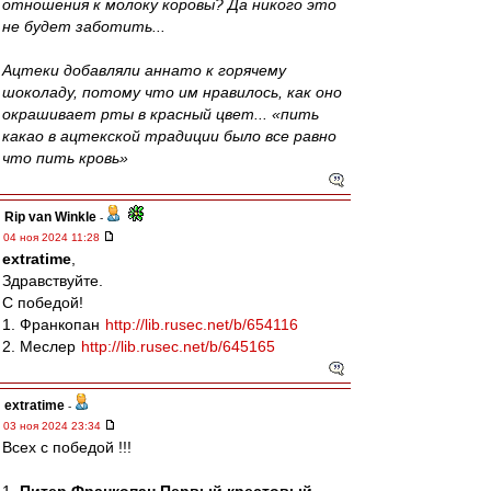
отношения к молоку коровы? Да никого это
не будет заботить...
Ацтеки добавляли аннато к горячему
шоколаду, потому что им нравилось, как оно
окрашивает рты в красный цвет... «пить
какао в ацтекской традиции было все равно
что пить кровь»
Rip van Winkle
-
04 ноя 2024 11:28
extratime
,
Здравствуйте.
С победой!
1. Франкопан
http://lib.rusec.net/b/654116
2. Меслер
http://lib.rusec.net/b/645165
extratime
-
03 ноя 2024 23:34
Всех с победой !!!