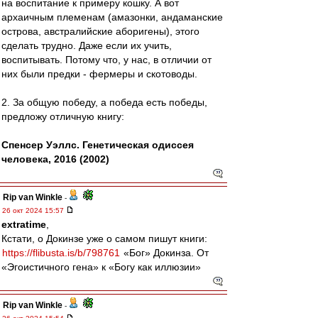
на воспитание к примеру кошку. А вот
архаичным племенам (амазонки, андаманские
острова, австралийские аборигены), этого
сделать трудно. Даже если их учить,
воспитывать. Потому что, у нас, в отличии от
них были предки - фермеры и скотоводы.
2. За общую победу, а победа есть победы,
предложу отличную книгу:
Спенсер Уэллс. Генетическая одиссея
человека, 2016 (2002)
Rip van Winkle
-
26 окт 2024 15:57
extratime
,
Кстати, о Докинзе уже о самом пишут книги:
https://flibusta.is/b/798761
«Бог» Докинза. От
«Эгоистичного гена» к «Богу как иллюзии»
Rip van Winkle
-