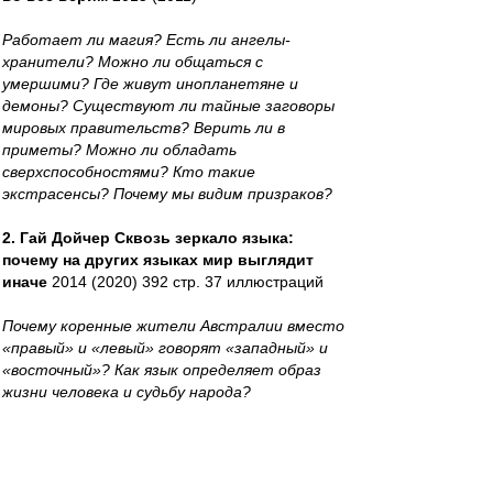
Работает ли магия? Есть ли ангелы-
хранители? Можно ли общаться с
умершими? Где живут инопланетяне и
демоны? Существуют ли тайные заговоры
мировых правительств? Верить ли в
приметы? Можно ли обладать
сверхспособностями? Кто такие
экстрасенсы? Почему мы видим призраков?
2. Гай Дойчер Сквозь зеркало языка:
почему на других языках мир выглядит
иначе
2014 (2020) 392 стр. 37 иллюстраций
Почему коренные жители Австралии вместо
«правый» и «левый» говорят «западный» и
«восточный»? Как язык определяет образ
жизни человека и судьбу народа?
3. Жак Ле Гофф- Цивилизация
средневекового Запада
1992.