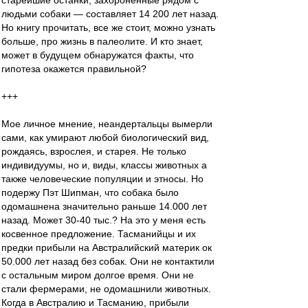
старейшие останки, захороненные рядом с
людьми собаки — составляет 14 200 лет назад.
Но книгу прочитать, все же стоит, можно узнать
больше, про жизнь в палеолите. И кто знает,
может в будущем обнаружатся факты, что
гипотеза окажется правильной?
+++
Мое личное мнение, неандертальцы вымерли
сами, как умирают любой биологический вид,
рождаясь, взрослея, и старея. Не только
индивидуумы, но и, виды, классы животных а
также человеческие популяции и этносы. Но
подержу Пэт Шипман, что собака было
одомашнена значительно раньше 14.000 лет
назад. Может 30-40 тыс.? На это у меня есть
косвенное предложение. Тасманийцы и их
предки прибыли на Австралийский материк ок
50.000 лет назад без собак. Они не контактили
с остальным миром долгое время. Они не
стали фермерами, не одомашнили животных.
Когда в Австралию и Тасманию, прибыли