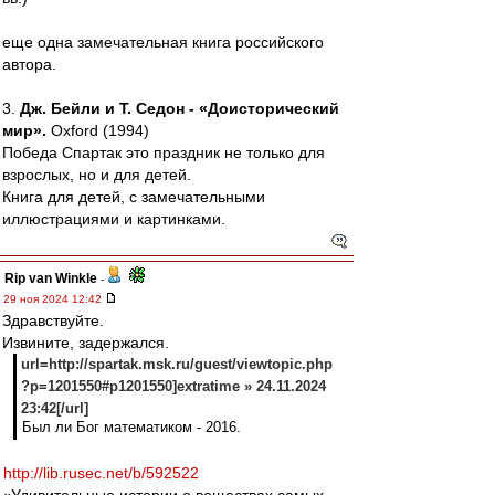
еще одна замечательная книга российского
автора.
3.
Дж. Бейли и Т. Седон - «Доисторический
мир».
Oxford (1994)
Победа Спартак это праздник не только для
взрослых, но и для детей.
Книга для детей, с замечательными
иллюстрациями и картинками.
Rip van Winkle
-
29 ноя 2024 12:42
Здравствуйте.
Извините, задержался.
url=http://spartak.msk.ru/guest/viewtopic.php
?p=1201550#p1201550]extratime » 24.11.2024
23:42[/url]
Был ли Бог математиком - 2016.
http://lib.rusec.net/b/592522