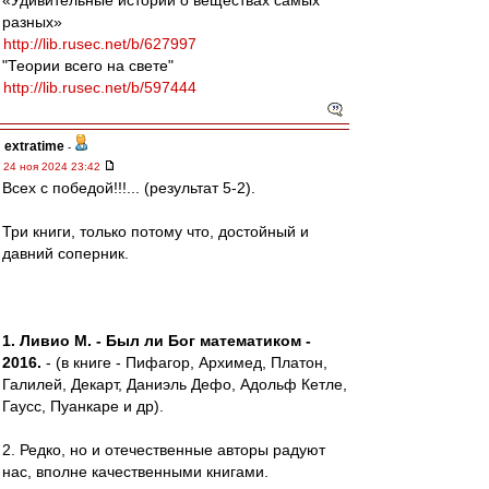
«Удивительные истории о веществах самых
разных»
http://lib.rusec.net/b/627997
"Теории всего на свете"
http://lib.rusec.net/b/597444
extratime
-
24 ноя 2024 23:42
Всех с победой!!!... (результат 5-2).
Три книги, только потому что, достойный и
давний соперник.
1. Ливио М. - Был ли Бог математиком -
2016.
- (в книге - Пифагор, Архимед, Платон,
Галилей, Декарт, Даниэль Дефо, Адольф Кетле,
Гаусс, Пуанкаре и др).
2. Редко, но и отечественные авторы радуют
нас, вполне качественными книгами.