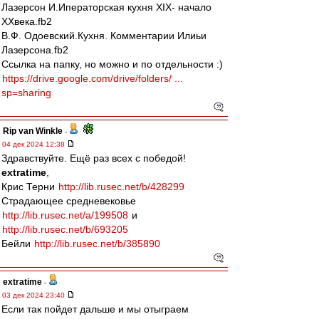
Лазерсон И.Иператорская кухня XIX- начало
XXвека.fb2
В.Ф. Одоевский.Кухня. Комментарии Илиьи
Лазерсона.fb2
Ссылка на папку, но можно и по отдельности :)
https://drive.google.com/drive/folders/ ...
sp=sharing
Rip van Winkle
-
04 дек 2024 12:38
Здравствуйте. Ещё раз всех с победой!
extratime
,
Крис Терни
http://lib.rusec.net/b/428299
Страдающее средневековье
http://lib.rusec.net/a/199508
и
http://lib.rusec.net/b/693205
Бейли
http://lib.rusec.net/b/385890
extratime
-
03 дек 2024 23:40
Если так пойдет дальше и мы отыграем