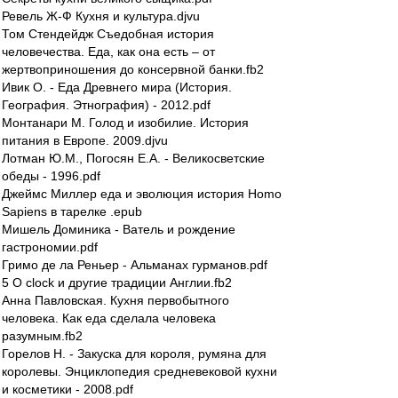
Ревель Ж-Ф Кухня и культура.djvu
Том Стендейдж Съедобная история
человечества. Еда, как она есть – от
жертвоприношения до консервной банки.fb2
Ивик О. - Еда Древнего мира (История.
География. Этнография) - 2012.pdf
Монтанари М. Голод и изобилие. История
питания в Европе. 2009.djvu
Лотман Ю.М., Погосян Е.А. - Великосветские
обеды - 1996.pdf
Джеймс Миллер еда и эволюция история Homo
Sapiens в тарелке .epub
Мишель Доминика - Ватель и рождение
гастрономии.pdf
Гримо де ла Реньер - Альманах гурманов.pdf
5 O clock и другие традиции Англии.fb2
Анна Павловская. Кухня первобытного
человека. Как еда сделала человека
разумным.fb2
Горелов Н. - Закуска для короля, румяна для
королевы. Энциклопедия средневековой кухни
и косметики - 2008.pdf