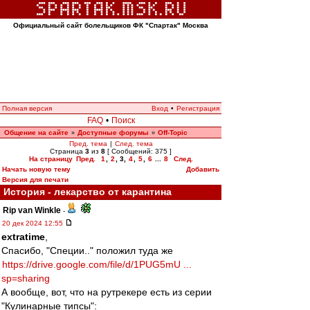
Официальный сайт болельщиков ФК "Спартак" Москва
Полная версия
Вход
•
Регистрация
FAQ
•
Поиск
Общение на сайте
Доступные форумы
Off-Topic
»
»
Пред. тема
|
След. тема
Страница
3
из
8
[ Сообщений: 375 ]
На страницу
Пред.
1
,
2
,
3
,
4
,
5
,
6
...
8
След.
Начать новую тему
Добавить
Версия для печати
История - лекарство от карантина
Rip van Winkle
-
20 дек 2024 12:55
extratime
,
Спасибо, "Специи.." положил туда же
https://drive.google.com/file/d/1PUG5mU ...
sp=sharing
А вообще, вот, что на рутрекере есть из серии
"Кулинарные типсы":