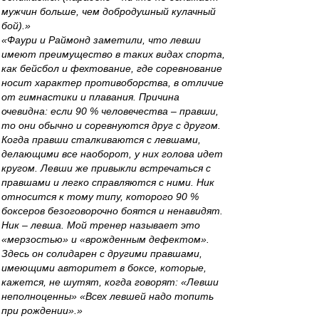
мужчин больше, чем добродушный кулачный
бой).»
«Фаури и Раймонд заметили, что левши
имеют преимущество в таких видах спорта,
как бейсбол и фехтование, где соревнование
носит характер противоборства, в отличие
от гимнастики и плавания. Причина
очевидна: если 90 % человечества – правши,
то они обычно и соревнуются друг с другом.
Когда правши сталкиваются с левшами,
делающими все наоборот, у них голова идет
кругом. Левши же привыкли встречаться с
правшами и легко справляются с ними. Ник
относится к тому типу, которого 90 %
боксеров безоговорочно боятся и ненавидят.
Ник – левша. Мой тренер называет это
«мерзостью» и «врожденным дефектом».
Здесь он солидарен с другими правшами,
имеющими авторитет в боксе, которые,
кажется, не шутят, когда говорят: «Левши
неполноценны» «Всех левшей надо топить
при рождении».»