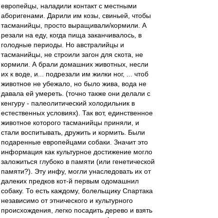
европейцы, наладили контакт с местными
аборигенами. Дарили им козы, свиньей, чтобы
тасманийцы, просто выращивали/кормили. А
резали на еду, когда пища заканчивалось, в
голодные периоды. Но австралийцы и
тасманийцы, не строили загон для скота, не
кормили. А брали домашних животных, несли
их к воде, и... подрезали им жилки ног, ... чтоб
животное не убежало, но было жива, вода не
давала ей умереть. (точно также они делали с
кенгуру - палеолитический холодильник в
естественных условиях). Так вот, единственное
животное которого тасманийцы приняли, и
стали воспитывать, дружить и кормить. Были
подаренные европейцами собаки. Значит это
информация как культурное достижение могло
заложиться глубоко в памяти (или генетической
памяти?). Эту инфу, могли унаследовать их от
далеких предков кот-й первым одомашнил
собаку. То есть каждому, болельщику Спартака
независимо от этнического и культурного
происхождения, легко посадить дерево и взять