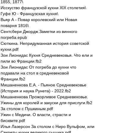
1855, 1877\
Исскуство французской кухни XIX столетия\
Гуфе Ю - Французская кухня\
Вьяр А - Повар королевский или Новая
поварня 1816\
Сентсбери Джордж.Заметки из винного
погреба.epub
Сюткина. Непридуманная история советской
кухни.pdf
Зои Лионидас Кухня Средневековья. Что ели и
пили во Франции.fb2
Зои Лионидас От погреба до кухни что
подавали на стол в средневековой
Франции.fb2
Мишаненкова Е.А. - Пьяное Средневековье
(История и наука Рунета) - 2022.fb2
Мишаненкова Прожорливое Средневековье.
Ужины для королей и закуски для прислуги.fb2
За столом с Пушкиным.pdf
Ужин с Медичи. О власти, страсти и
бисквите.pdf
Илья Лазерсон За столом с Ниро Вульфом, или
Секреты кухни великого сыщика.pdf