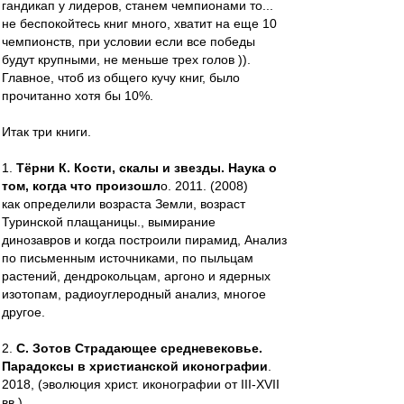
гандикап у лидеров, станем чемпионами то...
не беспокойтесь книг много, хватит на еще 10
чемпионств, при условии если все победы
будут крупными, не меньше трех голов )).
Главное, чтоб из общего кучу книг, было
прочитанно хотя бы 10%.
Итак три книги.
1.
Тёрни К. Кости, скалы и звезды. Наука о
том, когда что произошл
о. 2011. (2008)
как определили возраста Земли, возраст
Туринской плащаницы., вымирание
динозавров и когда построили пирамид, Анализ
по письменным источниками, по пыльцам
растений, дендрокольцам, аргоно и ядерных
изотопам, радиоуглеродный анализ, многое
другое.
2.
С. Зотов Страдающее средневековье.
Парадоксы в христианской иконографии
.
2018, (эволюция христ. иконографии от III-XVII
вв.)