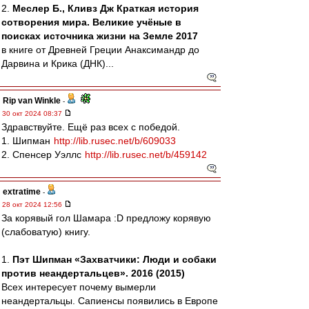
2.
Меслер Б., Кливз Дж Краткая история
сотворения мира. Великие учёные в
поисках источника жизни на Земле 2017
в книге от Древней Греции Анаксимандр до
Дарвина и Крика (ДНК)...
Rip van Winkle
-
30 окт 2024 08:37
Здравствуйте. Ещё раз всех с победой.
1. Шипман
http://lib.rusec.net/b/609033
2. Спенсер Уэллс
http://lib.rusec.net/b/459142
extratime
-
28 окт 2024 12:56
За корявый гол Шамара :D предложу корявую
(слабоватую) книгу.
1.
Пэт Шипман «Захватчики: Люди и собаки
против неандертальцев». 2016 (2015)
Всех интересует почему вымерли
неандертальцы. Сапиенсы появились в Европе