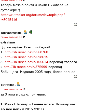
26 окт 2024 15:54
Теперь можно пойти и найти Пиковера на
рутрекере :)
https://rutracker.org/forum/viewtopic.php?
t=5045416
Rip van Winkle
-
08 окт 2024 06:55
extratime
Здравствуйте. Всех с победой!
1.
http://lib.rusec.net/b/568760
2.
http://lib.rusec.net/b/598615
3.
http://lib.rusec.net/b/105614
перевод Уварова
и
http://lib.rusec.net/b/375999
перевод
Бабинцева. Издание 2005 года, более полное.
extratime
-
07 окт 2024 11:59
за 3 гола в сухую, три книги.
1. Майк Шермер - Тайны мозга. Почему мы
во все верим
2015 (2011)