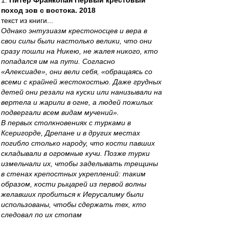
1.
Питер Франкопан Первый крестовый
поход зов с востока. 2018
текст из книги...
Однако энтузиазм крестоносцев и вера в
свои силы были настолько велики, что они
сразу пошли на Никею, не жалея никого, кто
попадался им на пути. Согласно
«Алексиаде», они вели себя, «обращаясь со
всеми с крайней жестокостью. Даже грудных
детей они резали на куски или нанизывали на
вертела и жарили в огне, а людей пожилых
подвергали всем видам мучений».
В первых столкновениях с турками в
Ксеригорде, Дрепане и в других местах
погибло столько народу, что кости павших
складывали в огромные кучи. Позже турки
измельчали их, чтобы заделывать трещины
в стенах крепостных укреплений: таким
образом, кости рыцарей из первой волны
желавших пробиться к Иерусалиму были
использованы, чтобы сдержать тех, кто
следовал по их стопам