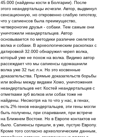
45.000 (найдены кости в Болгарии). После
этого неандертальцы исчезли. Автор, выдвинул
сенсационную, но откровенно слабую гипотезу,
что у сапиенсов была преимущество,
четвероногие друзья - собаки. Тем самым они
уничтожили неандертальцев. Автор
основывается по методики различие скелетов
волка и собаки. В археологическим раскопках с
датировкой 32.000 обнаружил череп волка,
который уже не похож на волка. Видимо автор
рассеждает что мы сапиенсы одомашнили
волка уже 32 тыс л.н. Но это косвенные
доказательства. Прямые доказательств борьбы
или войны между видами Хомо, уничтожения
неандертальцев нет. Костей неандертальцев с
отметками зуб волков или собак тоже не
найдены. Несмотря на то что у нас, в генах,
есть 2% генов неандертальцев, эти гены могли
быть получены, при спаривания, при встрече
на Ближнем Востоке. Но в Европе контактов не
было. Сапиенсы пришли, в уже, пустую Европу.
Кроме того согласно археологическим данным,