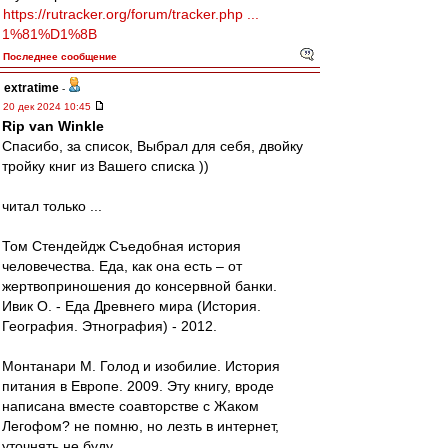
https://rutracker.org/forum/tracker.php ...
1%81%D1%8B
Последнее сообщение
extratime
-
20 дек 2024 10:45
Rip van Winkle
Cпасибо, за список, Выбрал для себя, двойку
тройку книг из Вашего списка ))
читал только ...
Том Стендейдж Съедобная история
человечества. Еда, как она есть – от
жертвоприношения до консервной банки.
Ивик О. - Еда Древнего мира (История.
География. Этнография) - 2012.
Монтанари М. Голод и изобилие. История
питания в Европе. 2009. Эту книгу, вроде
написана вместе соавторстве с Жаком
Легофом? не помню, но лезть в интернет,
уточнять не буду.