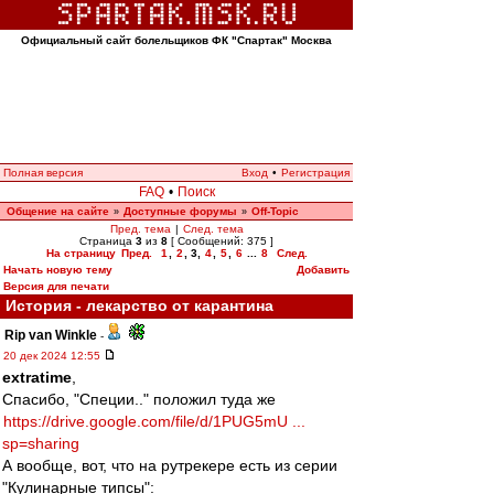
Официальный сайт болельщиков ФК "Спартак" Москва
Полная версия
Вход
•
Регистрация
FAQ
•
Поиск
Общение на сайте
Доступные форумы
Off-Topic
»
»
Пред. тема
|
След. тема
Страница
3
из
8
[ Сообщений: 375 ]
На страницу
Пред.
1
,
2
,
3
,
4
,
5
,
6
...
8
След.
Начать новую тему
Добавить
Версия для печати
История - лекарство от карантина
Rip van Winkle
-
20 дек 2024 12:55
extratime
,
Спасибо, "Специи.." положил туда же
https://drive.google.com/file/d/1PUG5mU ...
sp=sharing
А вообще, вот, что на рутрекере есть из серии
"Кулинарные типсы":