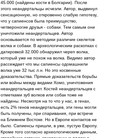
45.000 (найдены кости в Болгарии). После
этого неандертальцы исчезли. Автор, выдвинул
сенсационную, но откровенно слабую гипотезу,
что у сапиенсов была преимущество,
четвероногие друзья - собаки. Тем самым они
уничтожили неандертальцев. Автор
основывается по методики различие скелетов
волка и собаки. В археологическим раскопках с
датировкой 32.000 обнаружил череп волка,
который уже не похож на волка. Видимо автор
рассеждает что мы сапиенсы одомашнили
волка уже 32 тыс л.н. Но это косвенные
доказательства. Прямые доказательств борьбы
или войны между видами Хомо, уничтожения
неандертальцев нет. Костей неандертальцев с
отметками зуб волков или собак тоже не
найдены. Несмотря на то что у нас, в генах,
есть 2% генов неандертальцев, эти гены могли
быть получены, при спаривания, при встрече
на Ближнем Востоке. Но в Европе контактов не
было. Сапиенсы пришли, в уже, пустую Европу.
Кроме того согласно археологическим данным,