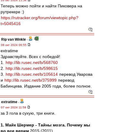
26 окт 2024 15:54
Теперь можно пойти и найти Пиковера на
рутрекере :)
https://rutracker.org/forum/viewtopic.php?
t=5045416
Rip van Winkle
-
08 окт 2024 06:55
extratime
Здравствуйте. Всех с победой!
1.
http://lib.rusec.net/b/568760
2.
http://lib.rusec.net/b/598615
3.
http://lib.rusec.net/b/105614
перевод Уварова
и
http://lib.rusec.net/b/375999
перевод
Бабинцева. Издание 2005 года, более полное.
extratime
-
07 окт 2024 11:59
за 3 гола в сухую, три книги.
1. Майк Шермер - Тайны мозга. Почему мы
во все верим
2015 (2011)