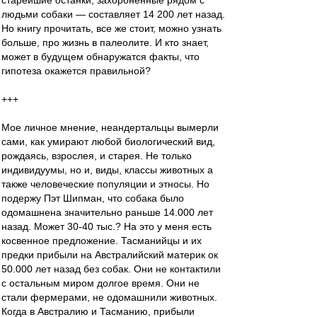
старейшие останки, захороненные рядом с
людьми собаки — составляет 14 200 лет назад.
Но книгу прочитать, все же стоит, можно узнать
больше, про жизнь в палеолите. И кто знает,
может в будущем обнаружатся факты, что
гипотеза окажется правильной?
+++
Мое личное мнение, неандертальцы вымерли
сами, как умирают любой биологический вид,
рождаясь, взрослея, и старея. Не только
индивидуумы, но и, виды, классы животных а
также человеческие популяции и этносы. Но
подержу Пэт Шипман, что собака было
одомашнена значительно раньше 14.000 лет
назад. Может 30-40 тыс.? На это у меня есть
косвенное предложение. Тасманийцы и их
предки прибыли на Австралийский материк ок
50.000 лет назад без собак. Они не контактили
с остальным миром долгое время. Они не
стали фермерами, не одомашнили животных.
Когда в Австралию и Тасманию, прибыли