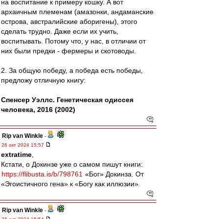
на воспитание к примеру кошку. А вот
архаичным племенам (амазонки, андаманские
острова, австралийские аборигены), этого
сделать трудно. Даже если их учить,
воспитывать. Потому что, у нас, в отличии от
них были предки - фермеры и скотоводы.
2. За общую победу, а победа есть победы,
предложу отличную книгу:
Спенсер Уэллс. Генетическая одиссея
человека, 2016 (2002)
Rip van Winkle
-
26 окт 2024 15:57
extratime
,
Кстати, о Докинзе уже о самом пишут книги:
https://flibusta.is/b/798761
«Бог» Докинза. От
«Эгоистичного гена» к «Богу как иллюзии»
Rip van Winkle
-