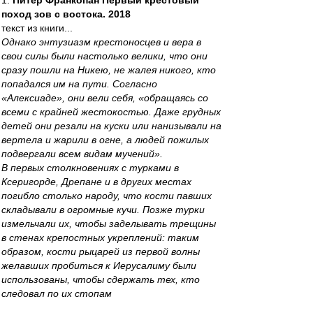
1.
Питер Франкопан Первый крестовый
поход зов с востока. 2018
текст из книги...
Однако энтузиазм крестоносцев и вера в
свои силы были настолько велики, что они
сразу пошли на Никею, не жалея никого, кто
попадался им на пути. Согласно
«Алексиаде», они вели себя, «обращаясь со
всеми с крайней жестокостью. Даже грудных
детей они резали на куски или нанизывали на
вертела и жарили в огне, а людей пожилых
подвергали всем видам мучений».
В первых столкновениях с турками в
Ксеригорде, Дрепане и в других местах
погибло столько народу, что кости павших
складывали в огромные кучи. Позже турки
измельчали их, чтобы заделывать трещины
в стенах крепостных укреплений: таким
образом, кости рыцарей из первой волны
желавших пробиться к Иерусалиму были
использованы, чтобы сдержать тех, кто
следовал по их стопам