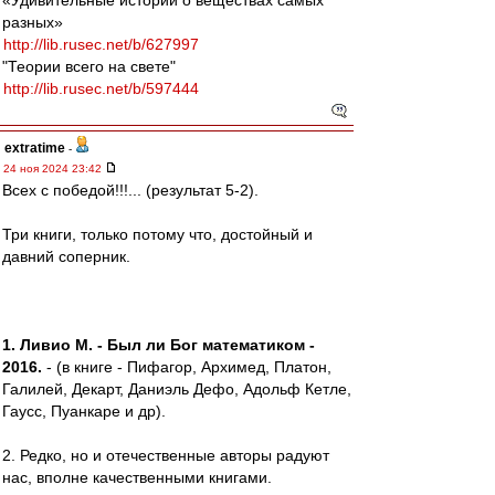
«Удивительные истории о веществах самых
разных»
http://lib.rusec.net/b/627997
"Теории всего на свете"
http://lib.rusec.net/b/597444
extratime
-
24 ноя 2024 23:42
Всех с победой!!!... (результат 5-2).
Три книги, только потому что, достойный и
давний соперник.
1. Ливио М. - Был ли Бог математиком -
2016.
- (в книге - Пифагор, Архимед, Платон,
Галилей, Декарт, Даниэль Дефо, Адольф Кетле,
Гаусс, Пуанкаре и др).
2. Редко, но и отечественные авторы радуют
нас, вполне качественными книгами.