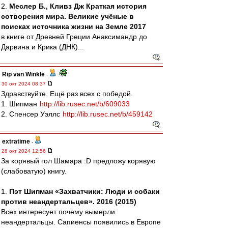
2.
Меслер Б., Кливз Дж Краткая история
сотворения мира. Великие учёные в
поисках источника жизни на Земле 2017
в книге от Древней Греции Анаксимандр до
Дарвина и Крика (ДНК)...
Rip van Winkle
-
30 окт 2024 08:37
Здравствуйте. Ещё раз всех с победой.
1. Шипман
http://lib.rusec.net/b/609033
2. Спенсер Уэллс
http://lib.rusec.net/b/459142
extratime
-
28 окт 2024 12:56
За корявый гол Шамара :D предложу корявую
(слабоватую) книгу.
1.
Пэт Шипман «Захватчики: Люди и собаки
против неандертальцев». 2016 (2015)
Всех интересует почему вымерли
неандертальцы. Сапиенсы появились в Европе