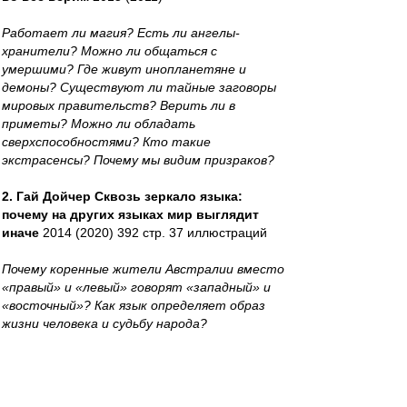
Работает ли магия? Есть ли ангелы-
хранители? Можно ли общаться с
умершими? Где живут инопланетяне и
демоны? Существуют ли тайные заговоры
мировых правительств? Верить ли в
приметы? Можно ли обладать
сверхспособностями? Кто такие
экстрасенсы? Почему мы видим призраков?
2. Гай Дойчер Сквозь зеркало языка:
почему на других языках мир выглядит
иначе
2014 (2020) 392 стр. 37 иллюстраций
Почему коренные жители Австралии вместо
«правый» и «левый» говорят «западный» и
«восточный»? Как язык определяет образ
жизни человека и судьбу народа?
3. Жак Ле Гофф- Цивилизация
средневекового Запада
1992.