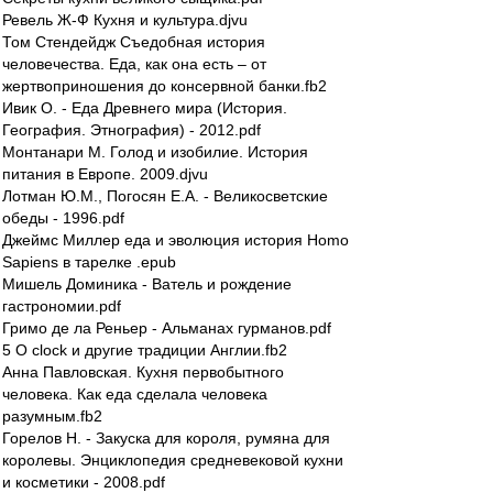
Ревель Ж-Ф Кухня и культура.djvu
Том Стендейдж Съедобная история
человечества. Еда, как она есть – от
жертвоприношения до консервной банки.fb2
Ивик О. - Еда Древнего мира (История.
География. Этнография) - 2012.pdf
Монтанари М. Голод и изобилие. История
питания в Европе. 2009.djvu
Лотман Ю.М., Погосян Е.А. - Великосветские
обеды - 1996.pdf
Джеймс Миллер еда и эволюция история Homo
Sapiens в тарелке .epub
Мишель Доминика - Ватель и рождение
гастрономии.pdf
Гримо де ла Реньер - Альманах гурманов.pdf
5 O clock и другие традиции Англии.fb2
Анна Павловская. Кухня первобытного
человека. Как еда сделала человека
разумным.fb2
Горелов Н. - Закуска для короля, румяна для
королевы. Энциклопедия средневековой кухни
и косметики - 2008.pdf