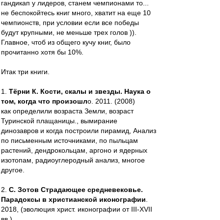
гандикап у лидеров, станем чемпионами то...
не беспокойтесь книг много, хватит на еще 10
чемпионств, при условии если все победы
будут крупными, не меньше трех голов )).
Главное, чтоб из общего кучу книг, было
прочитанно хотя бы 10%.
Итак три книги.
1.
Тёрни К. Кости, скалы и звезды. Наука о
том, когда что произошл
о. 2011. (2008)
как определили возраста Земли, возраст
Туринской плащаницы., вымирание
динозавров и когда построили пирамид, Анализ
по письменным источниками, по пыльцам
растений, дендрокольцам, аргоно и ядерных
изотопам, радиоуглеродный анализ, многое
другое.
2.
С. Зотов Страдающее средневековье.
Парадоксы в христианской иконографии
.
2018, (эволюция христ. иконографии от III-XVII
вв.)