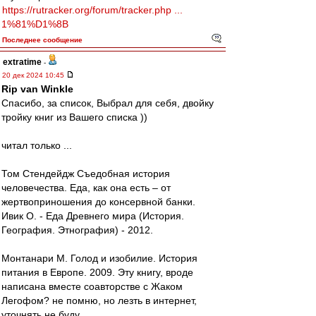
https://rutracker.org/forum/tracker.php ...
1%81%D1%8B
Последнее сообщение
extratime
-
20 дек 2024 10:45
Rip van Winkle
Cпасибо, за список, Выбрал для себя, двойку
тройку книг из Вашего списка ))
читал только ...
Том Стендейдж Съедобная история
человечества. Еда, как она есть – от
жертвоприношения до консервной банки.
Ивик О. - Еда Древнего мира (История.
География. Этнография) - 2012.
Монтанари М. Голод и изобилие. История
питания в Европе. 2009. Эту книгу, вроде
написана вместе соавторстве с Жаком
Легофом? не помню, но лезть в интернет,
уточнять не буду.