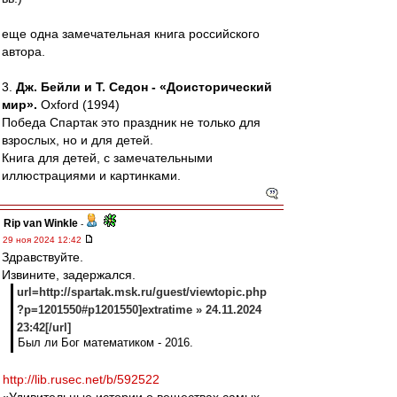
еще одна замечательная книга российского
автора.
3.
Дж. Бейли и Т. Седон - «Доисторический
мир».
Oxford (1994)
Победа Спартак это праздник не только для
взрослых, но и для детей.
Книга для детей, с замечательными
иллюстрациями и картинками.
Rip van Winkle
-
29 ноя 2024 12:42
Здравствуйте.
Извините, задержался.
url=http://spartak.msk.ru/guest/viewtopic.php
?p=1201550#p1201550]extratime » 24.11.2024
23:42[/url]
Был ли Бог математиком - 2016.
http://lib.rusec.net/b/592522