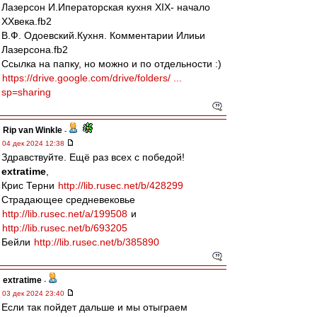
Лазерсон И.Иператорская кухня XIX- начало
XXвека.fb2
В.Ф. Одоевский.Кухня. Комментарии Илиьи
Лазерсона.fb2
Ссылка на папку, но можно и по отдельности :)
https://drive.google.com/drive/folders/ ...
sp=sharing
Rip van Winkle
-
04 дек 2024 12:38
Здравствуйте. Ещё раз всех с победой!
extratime
,
Крис Терни
http://lib.rusec.net/b/428299
Страдающее средневековье
http://lib.rusec.net/a/199508
и
http://lib.rusec.net/b/693205
Бейли
http://lib.rusec.net/b/385890
extratime
-
03 дек 2024 23:40
Если так пойдет дальше и мы отыграем