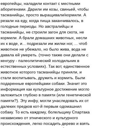
европейцы, наладили контакт с местными
аборигенами. Дарили им козы, свиньей, чтобы
тасманийцы, просто выращивали/кормили. А
резали на еду, когда пища заканчивалось, в
голодные периоды. Но австралийцы и
тасманийцы, не строили загон для скота, не
кормили. А брали домашних животных, несли
их к воде, и... подрезали им жилки ног, ... чтоб
животное не убежало, но было жива, вода не
давала ей умереть. (точно также они делали с
кенгуру - палеолитический холодильник в
естественных условиях). Так вот, единственное
животное которого тасманийцы приняли, и
стали воспитывать, дружить и кормить. Были
подаренные европейцами собаки. Значит это
информация как культурное достижение могло
заложиться глубоко в памяти (или генетической
памяти?). Эту инфу, могли унаследовать их от
далеких предков кот-й первым одомашнил
собаку. То есть каждому, болельщику Спартака
независимо от этнического и культурного
происхождения, легко посадить дерево и взять