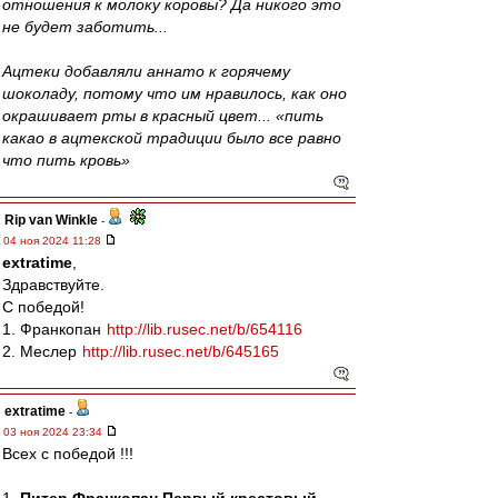
отношения к молоку коровы? Да никого это
не будет заботить...
Ацтеки добавляли аннато к горячему
шоколаду, потому что им нравилось, как оно
окрашивает рты в красный цвет... «пить
какао в ацтекской традиции было все равно
что пить кровь»
Rip van Winkle
-
04 ноя 2024 11:28
extratime
,
Здравствуйте.
С победой!
1. Франкопан
http://lib.rusec.net/b/654116
2. Меслер
http://lib.rusec.net/b/645165
extratime
-
03 ноя 2024 23:34
Всех с победой !!!