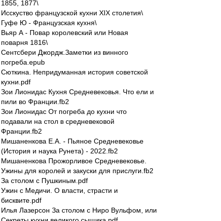
1855, 1877\
Исскуство французской кухни XIX столетия\
Гуфе Ю - Французская кухня\
Вьяр А - Повар королевский или Новая
поварня 1816\
Сентсбери Джордж.Заметки из винного
погреба.epub
Сюткина. Непридуманная история советской
кухни.pdf
Зои Лионидас Кухня Средневековья. Что ели и
пили во Франции.fb2
Зои Лионидас От погреба до кухни что
подавали на стол в средневековой
Франции.fb2
Мишаненкова Е.А. - Пьяное Средневековье
(История и наука Рунета) - 2022.fb2
Мишаненкова Прожорливое Средневековье.
Ужины для королей и закуски для прислуги.fb2
За столом с Пушкиным.pdf
Ужин с Медичи. О власти, страсти и
бисквите.pdf
Илья Лазерсон За столом с Ниро Вульфом, или
Секреты кухни великого сыщика.pdf