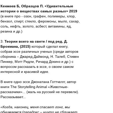
Кенжеев Б, Образцов П. «Удивительные
истории о веществах самых разных» 2019
(в книге про - озон, графен, полимеры, хлор,
бензол, спирт, стекло, феромоны, мыло, сахар,
соль, нефть, золото, асбест, витамины, яд,
резина и др.)
3.
Теории всего на свете / под ред. Д.
Брокмана, (2015)
который сделал книгу,
собрав эссе различных ученых (среди авторов
сборника – Джаред Даймонд, Н. Талеб, Стивен
Пинкер, Мэтт Ридли, Ричард Докинз и др.) с
вопросом рассказать в эссе, о своем самом
интересной и красивой идее.
В книге одно эссе Джонатана Готтчелл; автор
книги The Storytelling Animal «Животные-
рассказчики»... (жаль на русский не перевели).
Рассказывает...
«Когда, наконец, меня спасает гонг, мы
обнимаемся (парадокс – ничто не сближает