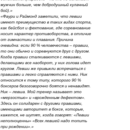
мужчин больше, чем добродушный кулачный
бой).»
«Фаури и Раймонд заметили, что левши
имеют преимущество в таких видах спорта,
как бейсбол и фехтование, где соревнование
носит характер противоборства, в отличие
от гимнастики и плавания. Причина
очевидна: если 90 % человечества – правши,
то они обычно и соревнуются друг с другом.
Когда правши сталкиваются с левшами,
делающими все наоборот, у них голова идет
кругом. Левши же привыкли встречаться с
правшами и легко справляются с ними. Ник
относится к тому типу, которого 90 %
боксеров безоговорочно боятся и ненавидят.
Ник – левша. Мой тренер называет это
«мерзостью» и «врожденным дефектом».
Здесь он солидарен с другими правшами,
имеющими авторитет в боксе, которые,
кажется, не шутят, когда говорят: «Левши
неполноценны» «Всех левшей надо топить
при рождении».»