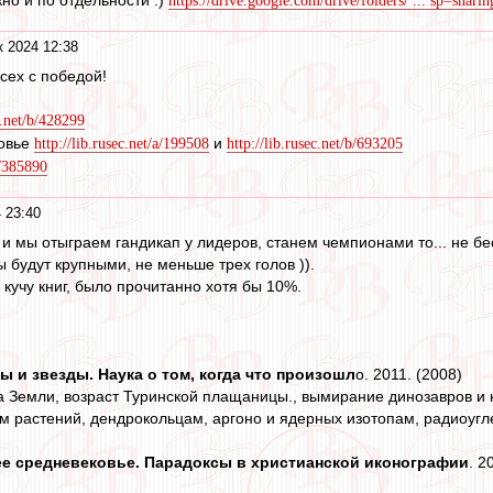
но и по отдельности :)
https://drive.google.com/drive/folders/ ... sp=sharin
к 2024 12:38
сех с победой!
c.net/b/428299
овье
и
http://lib.rusec.net/a/199508
http://lib.rusec.net/b/693205
b/385890
 23:40
и мы отыграем гандикап у лидеров, станем чемпионами то... не бе
 будут крупными, не меньше трех голов )).
 кучу книг, было прочитанно хотя бы 10%.
лы и звезды. Наука о том, когда что произошл
о. 2011. (2008)
а Земли, возраст Туринской плащаницы., вымирание динозавров и
м растений, дендрокольцам, аргоно и ядерных изотопам, радиоугл
е средневековье. Парадоксы в христианской иконографии
. 2