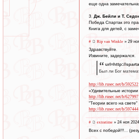
еще одна замечательная
3.
Дж. Бейли и Т. Седо
Победа Спартак это праз
Книга для детей, с зам
#
Rip van Winkle
» 29 но
Здравствуйте.
Извините, задержался.
url=http://spar
Был ли Бог математ
http://lib.rusec.net/b/592522
«Удивительные истории
http://lib.rusec.net/b/627997
"Теории всего на свете"
http://lib.rusec.net/b/597444
#
extratime
» 24 ноя 2024
Всех с победой!!!... (рез