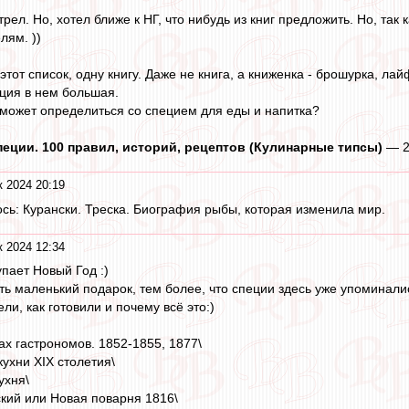
л. Но, хотел ближе к НГ, что нибудь из книг предложить. Но, так ка
лям. ))
тот список, одну книгу. Даже не книга, а книженка - брошурка, ла
ция в нем большая.
может определиться со специем для еды и напитка?
 Специи. 100 правил, историй, рецептов (Кулинарные типсы)
— 20
к 2024 20:19
ось: Курански. Треска. Биография рыбы, которая изменила мир.
к 2024 12:34
пает Новый Год :)
ь маленький подарок, тем более, что специи здесь уже упоминалис
ли, как готовили и почему всё это:)
ах гастрономов. 1852-1855, 1877\
ухни XIX столетия\
ухня\
ский или Новая поварня 1816\