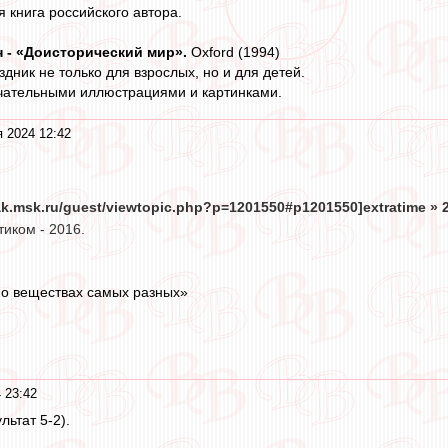
 книга российского автора.
н - «Доисторический мир».
Oxford (1994)
дник не только для взрослых, но и для детей.
ечательными иллюстрациями и картинками.
я 2024 12:42
tak.msk.ru/guest/viewtopic.php?p=1201550#p1201550]extratime » 24
иком - 2016.
 о веществах самых разных»
 23:42
ультат 5-2).