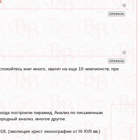
g
спокойтесь книг много, хватит на еще 10 чемпионств, при
 когда построили пирамид, Анализ по письменным
еродный анализ, многое другое.
018, (эволюция христ. иконографии от III-XVII вв.)