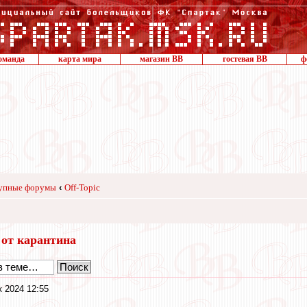
оманда
карта мира
магазин ВВ
гостевая ВВ
ф
упные форумы
‹
Off-Topic
 от карантина
к 2024 12:55