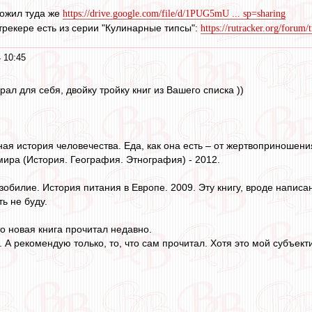
ложил туда же
https://drive.google.com/file/d/1PUG5mU ... sp=sharing
утрекере есть из серии "Кулинарные типсы":
https://rutracker.org/foru
 10:45
рал для себя, двойку тройку книг из Вашего списка ))
я история человечества. Еда, как она есть – от жертвоприношени
мира (История. География. Этнография) - 2012.
зобилие. История питания в Европе. 2009. Эту книгу, вроде напис
ть не буду.
это новая книга прочитал недавно.
 А рекомендую только, то, что сам прочитал. Хотя это мой субъект