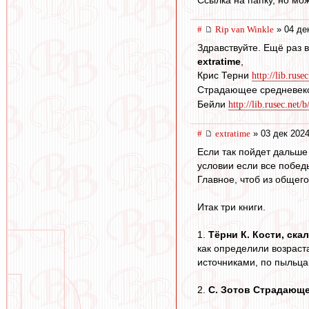
Ссылка на папку, но мож
#
Rip van Winkle
» 04 де
Здравствуйте. Ещё раз в
extratime
,
Крис Терни
http://lib.ruse
Страдающее средневек
Бейли
http://lib.rusec.net/
#
extratime
» 03 дек 2024
Если так пойдет дальше 
условии если все победы
Главное, чтоб из общего
Итак три книги.
1.
Тёрни К. Кости, ска
как определили возраст
источниками, по пыльца
2.
С. Зотов Страдающе