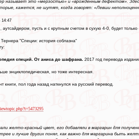
нер называет это «мерзостью» и «врожденным дефектом». Здес
торые, кажется, не шутят, когда говорят: «Левши неполноцен
 14:47
аутсайдером, пусть и с крупным счетом в сухую 4-0, будет только о
- Тернера "Специи: история соблазна"
гу:
опедия специй. От аниса до шафрана.
2017 год перевода издании
ьше энциклопедическая, но тоже интересная.
т книги, пол года назад наткнулся на русский перевод.
/viewtopic.php?t=5473295
чали желто-красный цвет, его добавляли в маргарин для получе
трее и лучше других понял, как важно для маргарина быть желты