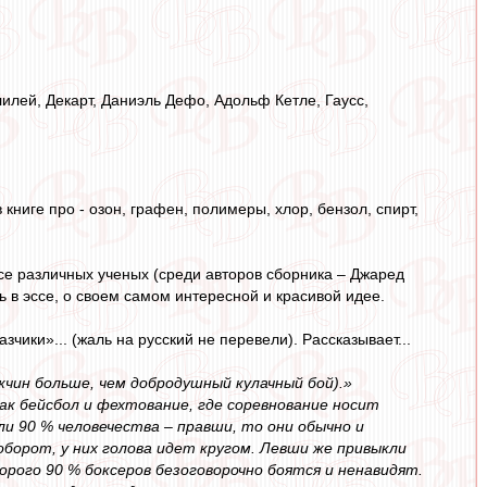
лилей, Декарт, Даниэль Дефо, Адольф Кетле, Гаусс,
 книге про - озон, графен, полимеры, хлор, бензол, спирт,
ссе различных ученых (среди авторов сборника – Джаред
ь в эссе, о своем самом интересной и красивой идее.
зчики»... (жаль на русский не перевели). Рассказывает...
жчин больше, чем добродушный кулачный бой).»
к бейсбол и фехтование, где соревнование носит
ли 90 % человечества – правши, то они обычно и
борот, у них голова идет кругом. Левши же привыкли
орого 90 % боксеров безоговорочно боятся и ненавидят.