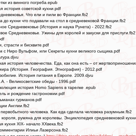
ки из винного погреба.epub
 история советской кухни.pdf
дневековья. Что ели и пили во Франции.fb2
а до кухни что подавали на стол в средневековой Франции.fb2
ное Средневековье (История и наука Рунета) - 2022.fb2
е Средневековье. Ужины для королей и закуски для прислуги.fb2
df
, страсти и бисквите.pdf
м с Ниро Вульфом, или Секреты кухни великого сыщика.pdf
тура.djvu
я история человечества. Еда, как она есть – от жертвоприношения
мира (История. География. Этнография) - 2012.pdf
зобилие. История питания в Европе. 2009.djvu
А. - Великосветские обеды - 1996.pdf
олюция история Homo Sapiens в тарелке .epub
ль и рождение гастрономии.pdf
льманах гурманов.pdf
иции Англии.fb2
 первобытного человека. Как еда сделала человека разумным.fb2
я короля, румяна для королевы. Энциклопедия средневековой кухни 
я кухня XIX- начало XXвека.fb2
Комментарии Илиьи Лазерсона.fb2