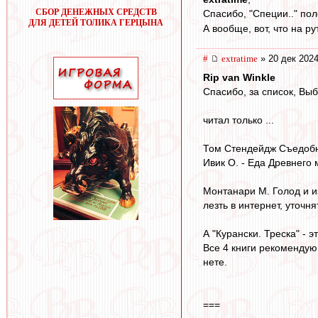
СБОР ДЕНЕЖНЫХ СРЕДСТВ
Спасибо, "Специи.." по
ДЛЯ ДЕТЕЙ ТОЛИКА ГЕРЦЫНА
А вообще, вот, что на р
#
extratime
» 20 дек 2024
Rip van Winkle
Cпасибо, за список, Выб
читал только ...
Том Стендейдж Съедобна
Ивик О. - Еда Древнего 
Монтанари М. Голод и и
лезть в интернет, уточня
А "Курански. Треска" - 
Все 4 книги рекомендую.
нете.
===