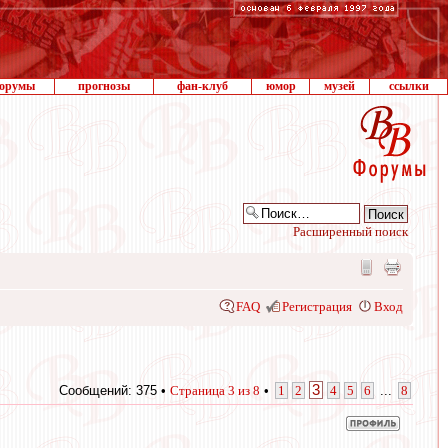
орумы
прогнозы
фан-клуб
юмор
музей
ссылки
Расширенный поиск
FAQ
Регистрация
Вход
3
Сообщений: 375 •
Страница
3
из
8
•
1
2
4
5
6
...
8