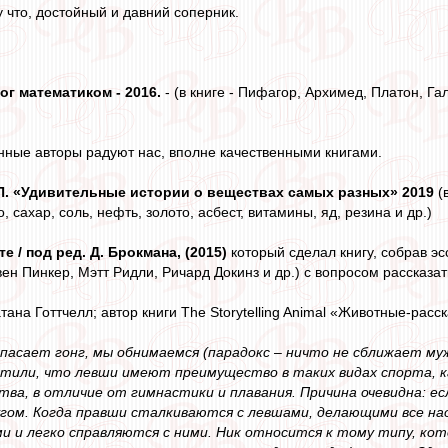
у что, достойный и давний соперник.
ог математиком - 2016.
- (в книге - Пифагор, Архимед, Платон, Га
венные авторы радуют нас, вполне качественными книгами.
П. «Удивительные истории о веществах самых разных» 2019
(в
 сахар, соль, нефть, золото, асбест, витамины, яд, резина и др.)
е / под ред. Д. Брокмана, (2015)
который сделал книгу, собрав э
ен Пинкер, Мэтт Ридли, Ричард Докинз и др.) с вопросом рассказат
тана Готтчелл; автор книги The Storytelling Animal «Животные-расска
 спасает гонг, мы обнимаемся (парадокс – ничто не сближает му
тили, что левши имеют преимущество в таких видах спорта, ка
ва, в отличие от гимнастики и плавания. Причина очевидна: ес
угом. Когда правши сталкиваются с левшами, делающими все нао
и и легко справляются с ними. Ник относится к тому типу, кот