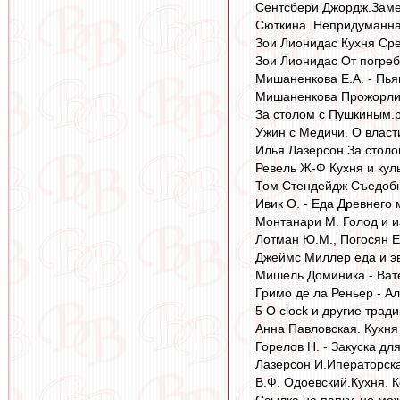
Сентсбери Джордж.Замет
Сюткина. Непридуманная
Зои Лионидас Кухня Сре
Зои Лионидас От погреб
Мишаненкова Е.А. - Пья
Мишаненкова Прожорливо
За столом с Пушкиным.p
Ужин с Медичи. О власти
Илья Лазерсон За столо
Ревель Ж-Ф Кухня и куль
Том Стендейдж Съедобна
Ивик О. - Еда Древнего 
Монтанари М. Голод и и
Лотман Ю.М., Погосян Е.
Джеймс Миллер еда и эв
Мишель Доминика - Вате
Гримо де ла Реньер - А
5 O clock и другие трад
Анна Павловская. Кухня
Горелов Н. - Закуска дл
Лазерсон И.Иператорска
В.Ф. Одоевский.Кухня. 