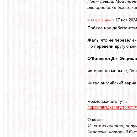
Ник – левша. Мой тре
авторитет в боксе, ко
#
extratime
» 17 ноя 2024
Победа над дебютантом, 
Жаль, что не перевели 
Но перевели другую кни
О'Коннелл Дж. Энцикл
истории по меньше, бол
Читал английский вариан
можно скачать тут...
https://rutracker.org/forum
О книге...
Из семян аннато, полу
Человека, который быс