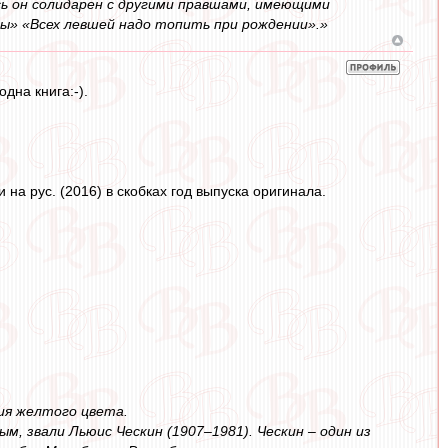
ь он солидарен с другими правшами, имеющими
ны» «Всех левшей надо топить при рождении».»
дна книга:-).
 на рус. (2016) в скобках год выпуска оригинала.
ния желтого цвета.
м, звали Льюис Ческин (1907–1981). Ческин – один из