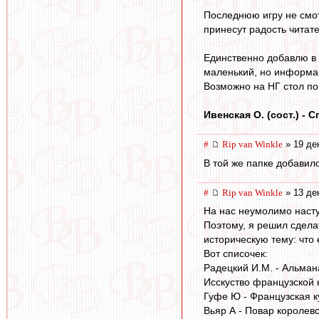
Последнюю игру не смотре
принесут радость читате
Единственно добавлю в э
маленький, но информа
Возможно на НГ стол по
Ивенская О. (сост.) -
#
Rip van Winkle
» 19 де
В той же папке добавил
#
Rip van Winkle
» 13 де
На нас неумолимо насту
Поэтому, я решил сделат
историческую тему: что е
Вот списочек:
Радецкий И.М. - Альман
Исскуство французской к
Гуфе Ю - Французская к
Вьяр А - Повар королев