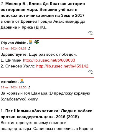
2.
Меслер Б., Кливз Дж Краткая история
сотворения мира. Великие учёные в
поисках источника жизни на Земле 2017
в книге от Древней Греции Анаксимандр до
Дарвина и Крика (ДНК)...
Rip van Winkle
-
30 окт 2024 08:37
Здравствуйте. Ещё раз всех с победой.
1. Шипман
http://lib.rusec.net/b/609033
2. Спенсер Уэллс
http://lib.rusec.net/b/459142
extratime
-
28 окт 2024 12:56
За корявый гол Шамара :D предложу корявую
(слабоватую) книгу.
1.
Пэт Шипман «Захватчики: Люди и собаки
против неандертальцев». 2016 (2015)
Всех интересует почему вымерли
неандертальцы. Сапиенсы появились в Европе