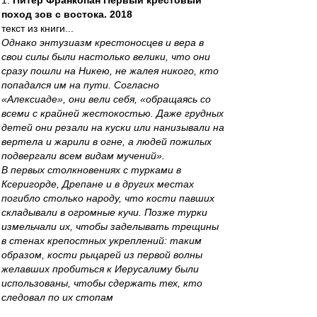
1.
Питер Франкопан Первый крестовый
поход зов с востока. 2018
текст из книги...
Однако энтузиазм крестоносцев и вера в
свои силы были настолько велики, что они
сразу пошли на Никею, не жалея никого, кто
попадался им на пути. Согласно
«Алексиаде», они вели себя, «обращаясь со
всеми с крайней жестокостью. Даже грудных
детей они резали на куски или нанизывали на
вертела и жарили в огне, а людей пожилых
подвергали всем видам мучений».
В первых столкновениях с турками в
Ксеригорде, Дрепане и в других местах
погибло столько народу, что кости павших
складывали в огромные кучи. Позже турки
измельчали их, чтобы заделывать трещины
в стенах крепостных укреплений: таким
образом, кости рыцарей из первой волны
желавших пробиться к Иерусалиму были
использованы, чтобы сдержать тех, кто
следовал по их стопам