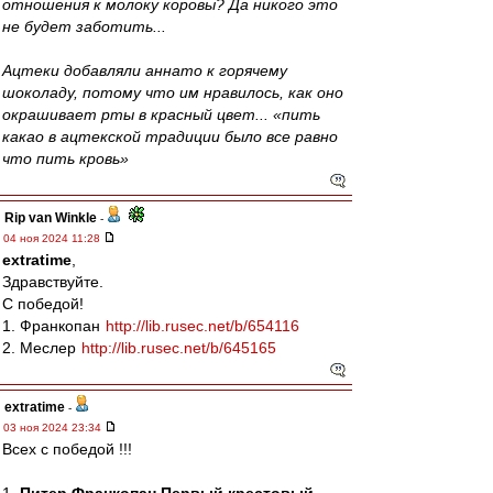
отношения к молоку коровы? Да никого это
не будет заботить...
Ацтеки добавляли аннато к горячему
шоколаду, потому что им нравилось, как оно
окрашивает рты в красный цвет... «пить
какао в ацтекской традиции было все равно
что пить кровь»
Rip van Winkle
-
04 ноя 2024 11:28
extratime
,
Здравствуйте.
С победой!
1. Франкопан
http://lib.rusec.net/b/654116
2. Меслер
http://lib.rusec.net/b/645165
extratime
-
03 ноя 2024 23:34
Всех с победой !!!