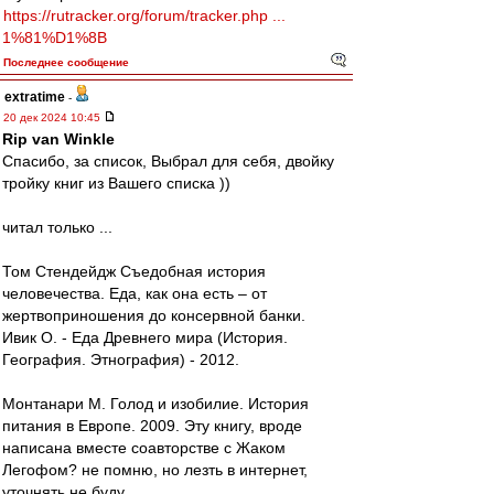
https://rutracker.org/forum/tracker.php ...
1%81%D1%8B
Последнее сообщение
extratime
-
20 дек 2024 10:45
Rip van Winkle
Cпасибо, за список, Выбрал для себя, двойку
тройку книг из Вашего списка ))
читал только ...
Том Стендейдж Съедобная история
человечества. Еда, как она есть – от
жертвоприношения до консервной банки.
Ивик О. - Еда Древнего мира (История.
География. Этнография) - 2012.
Монтанари М. Голод и изобилие. История
питания в Европе. 2009. Эту книгу, вроде
написана вместе соавторстве с Жаком
Легофом? не помню, но лезть в интернет,
уточнять не буду.