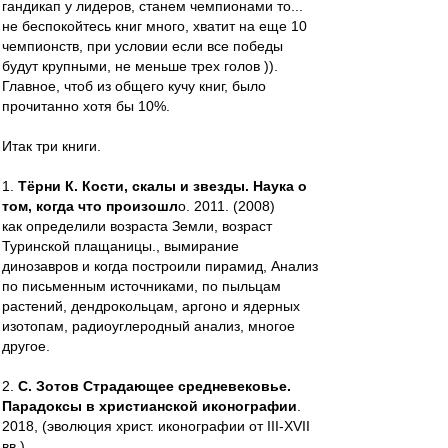
гандикап у лидеров, станем чемпионами то...
не беспокойтесь книг много, хватит на еще 10
чемпионств, при условии если все победы
будут крупными, не меньше трех голов )).
Главное, чтоб из общего кучу книг, было
прочитанно хотя бы 10%.
Итак три книги.
1.
Тёрни К. Кости, скалы и звезды. Наука о
том, когда что произошл
о. 2011. (2008)
как определили возраста Земли, возраст
Туринской плащаницы., вымирание
динозавров и когда построили пирамид, Анализ
по письменным источниками, по пыльцам
растений, дендрокольцам, аргоно и ядерных
изотопам, радиоуглеродный анализ, многое
другое.
2.
С. Зотов Страдающее средневековье.
Парадоксы в христианской иконографии
.
2018, (эволюция христ. иконографии от III-XVII
вв.)