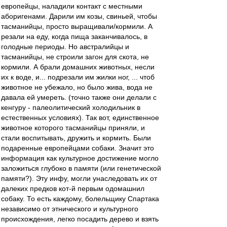
европейцы, наладили контакт с местными
аборигенами. Дарили им козы, свиньей, чтобы
тасманийцы, просто выращивали/кормили. А
резали на еду, когда пища заканчивалось, в
голодные периоды. Но австралийцы и
тасманийцы, не строили загон для скота, не
кормили. А брали домашних животных, несли
их к воде, и... подрезали им жилки ног, ... чтоб
животное не убежало, но было жива, вода не
давала ей умереть. (точно также они делали с
кенгуру - палеолитический холодильник в
естественных условиях). Так вот, единственное
животное которого тасманийцы приняли, и
стали воспитывать, дружить и кормить. Были
подаренные европейцами собаки. Значит это
информация как культурное достижение могло
заложиться глубоко в памяти (или генетической
памяти?). Эту инфу, могли унаследовать их от
далеких предков кот-й первым одомашнил
собаку. То есть каждому, болельщику Спартака
независимо от этнического и культурного
происхождения, легко посадить дерево и взять