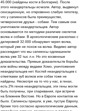
45.000 (найдены кости в Болгарии). После
этого неандертальцы исчезли. Автор, выдвинул
сенсационную, но откровенно слабую гипотезу,
что у сапиенсов была преимущество,
четвероногие друзья - собаки. Тем самым они
уничтожили неандертальцев. Автор
основывается по методики различие скелетов
волка и собаки. В археологическим раскопках с
датировкой 32.000 обнаружил череп волка,
который уже не похож на волка. Видимо автор
рассеждает что мы сапиенсы одомашнили
волка уже 32 тыс л.н. Но это косвенные
доказательства. Прямые доказательств борьбы
или войны между видами Хомо, уничтожения
неандертальцев нет. Костей неандертальцев с
отметками зуб волков или собак тоже не
найдены. Несмотря на то что у нас, в генах,
есть 2% генов неандертальцев, эти гены могли
быть получены, при спаривания, при встрече
на Ближнем Востоке. Но в Европе контактов не
было. Сапиенсы пришли, в уже, пустую Европу.
Кроме того согласно археологическим данным,