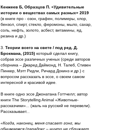
Кенжеев Б, Образцов П. «Удивительные
истории о веществах самых разных» 2019
(в книге про - озон, графен, полимеры, хлор,
бензол, спирт, стекло, феромоны, мыло, сахар,
соль, нефть, золото, асбест, витамины, яд,
резина и др.)
3.
Теории всего на свете / под ред. Д.
Брокмана, (2015)
который сделал книгу,
собрав эссе различных ученых (среди авторов
сборника – Джаред Даймонд, Н. Талеб, Стивен
Пинкер, Мэтт Ридли, Ричард Докинз и др.) с
вопросом рассказать в эссе, о своем самом
интересной и красивой идее.
В книге одно эссе Джонатана Готтчелл; автор
книги The Storytelling Animal «Животные-
рассказчики»... (жаль на русский не перевели).
Рассказывает...
«Когда, наконец, меня спасает гонг, мы
обнимаемся (парадокс – ничто не сближает