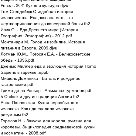
Ревель Ж-Ф Кухня и культура.djvu
Том Стендейдж Съедобная история
человечества. Еда, как она есть – от
жертвоприношения до консервной банки.fb2
Ивик О. - Еда Древнего мира (История.
География. Этнография) - 2012.pdf
Монтанари М. Голод и изобилие. История
питания в Европе. 2009.djvu
Лотман Ю.М., Погосян Е.А. - Великосветские
обеды - 1996.pdf
Джеймс Миллер еда и эволюция история Homo
Sapiens в тарелке .epub
Мишель Доминика - Ватель и рождение
гастрономии.pdf
Гримо де ла Реньер - Альманах гурманов.pdf
5 O clock и другие традиции Англии.fb2
Анна Павловская. Кухня первобытного
человека. Как еда сделала человека
разумным.fb2
Горелов Н. - Закуска для короля, румяна для
королевы. Энциклопедия средневековой кухни
и косметики - 2008.pdf