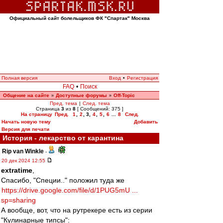
Официальный сайт болельщиков ФК "Спартак" Москва
Полная версия
Вход
•
Регистрация
FAQ
•
Поиск
Общение на сайте
Доступные форумы
Off-Topic
»
»
Пред. тема
|
След. тема
Страница
3
из
8
[ Сообщений: 375 ]
На страницу
Пред.
1
,
2
,
3
,
4
,
5
,
6
...
8
След.
Начать новую тему
Добавить
Версия для печати
История - лекарство от карантина
Rip van Winkle
-
20 дек 2024 12:55
extratime
,
Спасибо, "Специи.." положил туда же
https://drive.google.com/file/d/1PUG5mU ...
sp=sharing
А вообще, вот, что на рутрекере есть из серии
"Кулинарные типсы":