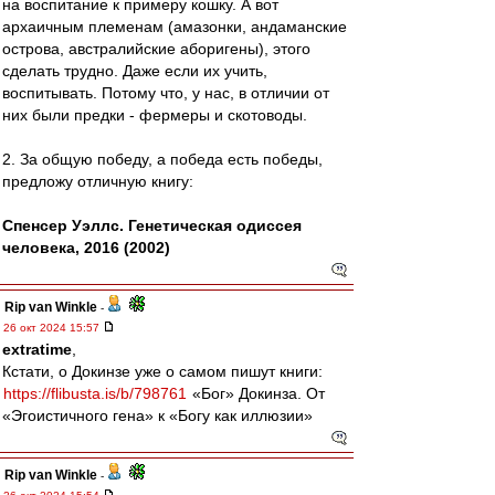
на воспитание к примеру кошку. А вот
архаичным племенам (амазонки, андаманские
острова, австралийские аборигены), этого
сделать трудно. Даже если их учить,
воспитывать. Потому что, у нас, в отличии от
них были предки - фермеры и скотоводы.
2. За общую победу, а победа есть победы,
предложу отличную книгу:
Спенсер Уэллс. Генетическая одиссея
человека, 2016 (2002)
Rip van Winkle
-
26 окт 2024 15:57
extratime
,
Кстати, о Докинзе уже о самом пишут книги:
https://flibusta.is/b/798761
«Бог» Докинза. От
«Эгоистичного гена» к «Богу как иллюзии»
Rip van Winkle
-