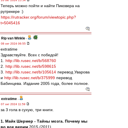
26 окт 2024 15:54
Теперь можно пойти и найти Пиковера на
рутрекере :)
https://rutracker.org/forum/viewtopic.php?
t=5045416
Rip van Winkle
-
08 окт 2024 06:55
extratime
Здравствуйте. Всех с победой!
1.
http://lib.rusec.net/b/568760
2.
http://lib.rusec.net/b/598615
3.
http://lib.rusec.net/b/105614
перевод Уварова
и
http://lib.rusec.net/b/375999
перевод
Бабинцева. Издание 2005 года, более полное.
extratime
-
07 окт 2024 11:59
за 3 гола в сухую, три книги.
1. Майк Шермер - Тайны мозга. Почему мы
во все верим
2015 (2011)