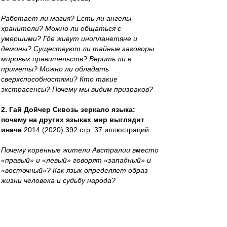
Работает ли магия? Есть ли ангелы-
хранители? Можно ли общаться с
умершими? Где живут инопланетяне и
демоны? Существуют ли тайные заговоры
мировых правительств? Верить ли в
приметы? Можно ли обладать
сверхспособностями? Кто такие
экстрасенсы? Почему мы видим призраков?
2. Гай Дойчер Сквозь зеркало языка:
почему на других языках мир выглядит
иначе
2014 (2020) 392 стр. 37 иллюстраций
Почему коренные жители Австралии вместо
«правый» и «левый» говорят «западный» и
«восточный»? Как язык определяет образ
жизни человека и судьбу народа?
3. Жак Ле Гофф- Цивилизация
средневекового Запада
1992.