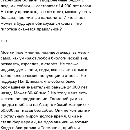
старейшие останки, захороненные рядом с
людьми собаки — составляет 14 200 лет назад.
Но книгу прочитать, все же стоит, можно узнать
больше, про жизнь в палеолите. И кто знает,
может в будущем обнаружатся факты, что
гипотеза окажется правильной?
+++
Мое личное мнение, неандертальцы вымерли
сами, как умирают любой биологический вид,
рождаясь, взрослея, и старея. Не только
индивидуумы, но и, виды, классы животных а
также человеческие популяции и этносы. Но
подержу Пэт Шипман, что собака было
одомашнена значительно раньше 14.000 лет
назад. Может 30-40 тыс.? На это у меня есть
косвенное предложение. Тасманийцы и их
предки прибыли на Австралийский материк ок
50.000 лет назад без собак. Они не контактили
с остальным миром долгое время. Они не
стали фермерами, не одомашнили животных.
Когда в Австралию и Тасманию, прибыли