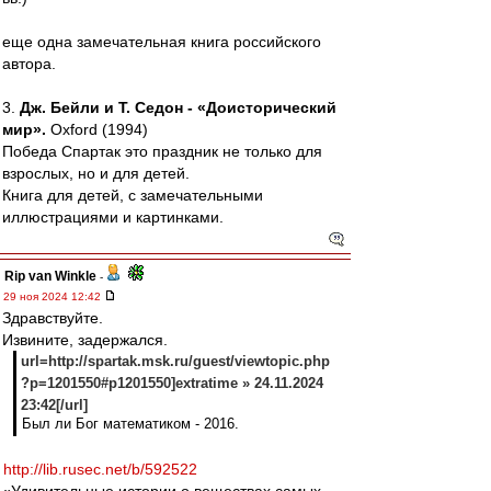
еще одна замечательная книга российского
автора.
3.
Дж. Бейли и Т. Седон - «Доисторический
мир».
Oxford (1994)
Победа Спартак это праздник не только для
взрослых, но и для детей.
Книга для детей, с замечательными
иллюстрациями и картинками.
Rip van Winkle
-
29 ноя 2024 12:42
Здравствуйте.
Извините, задержался.
url=http://spartak.msk.ru/guest/viewtopic.php
?p=1201550#p1201550]extratime » 24.11.2024
23:42[/url]
Был ли Бог математиком - 2016.
http://lib.rusec.net/b/592522