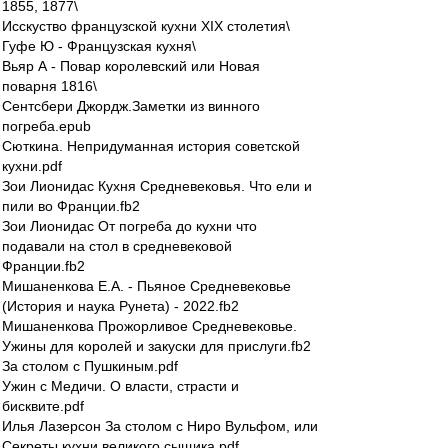
1855, 1877\
Исскуство французской кухни XIX столетия\
Гуфе Ю - Французская кухня\
Вьяр А - Повар королевский или Новая
поварня 1816\
Сентсбери Джордж.Заметки из винного
погреба.epub
Сюткина. Непридуманная история советской
кухни.pdf
Зои Лионидас Кухня Средневековья. Что ели и
пили во Франции.fb2
Зои Лионидас От погреба до кухни что
подавали на стол в средневековой
Франции.fb2
Мишаненкова Е.А. - Пьяное Средневековье
(История и наука Рунета) - 2022.fb2
Мишаненкова Прожорливое Средневековье.
Ужины для королей и закуски для прислуги.fb2
За столом с Пушкиным.pdf
Ужин с Медичи. О власти, страсти и
бисквите.pdf
Илья Лазерсон За столом с Ниро Вульфом, или
Секреты кухни великого сыщика.pdf