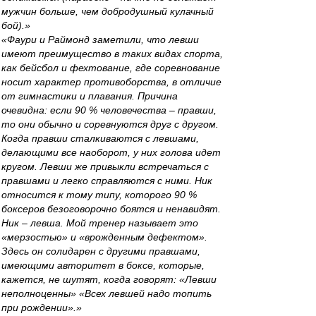
мужчин больше, чем добродушный кулачный
бой).»
«Фаури и Раймонд заметили, что левши
имеют преимущество в таких видах спорта,
как бейсбол и фехтование, где соревнование
носит характер противоборства, в отличие
от гимнастики и плавания. Причина
очевидна: если 90 % человечества – правши,
то они обычно и соревнуются друг с другом.
Когда правши сталкиваются с левшами,
делающими все наоборот, у них голова идет
кругом. Левши же привыкли встречаться с
правшами и легко справляются с ними. Ник
относится к тому типу, которого 90 %
боксеров безоговорочно боятся и ненавидят.
Ник – левша. Мой тренер называет это
«мерзостью» и «врожденным дефектом».
Здесь он солидарен с другими правшами,
имеющими авторитет в боксе, которые,
кажется, не шутят, когда говорят: «Левши
неполноценны» «Всех левшей надо топить
при рождении».»