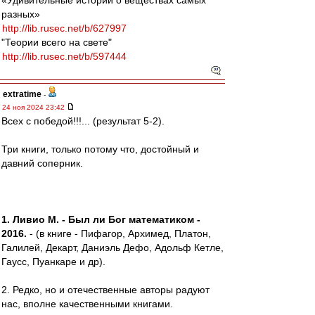
«Удивительные истории о веществах самых
разных»
http://lib.rusec.net/b/627997
"Теории всего на свете"
http://lib.rusec.net/b/597444
extratime
-
24 ноя 2024 23:42
Всех с победой!!!... (результат 5-2).
Три книги, только потому что, достойный и
давний соперник.
1. Ливио М. - Был ли Бог математиком -
2016.
- (в книге - Пифагор, Архимед, Платон,
Галилей, Декарт, Даниэль Дефо, Адольф Кетле,
Гаусс, Пуанкаре и др).
2. Редко, но и отечественные авторы радуют
нас, вполне качественными книгами.