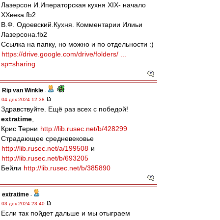
Лазерсон И.Иператорская кухня XIX- начало
XXвека.fb2
В.Ф. Одоевский.Кухня. Комментарии Илиьи
Лазерсона.fb2
Ссылка на папку, но можно и по отдельности :)
https://drive.google.com/drive/folders/ ...
sp=sharing
Rip van Winkle
-
04 дек 2024 12:38
Здравствуйте. Ещё раз всех с победой!
extratime
,
Крис Терни
http://lib.rusec.net/b/428299
Страдающее средневековье
http://lib.rusec.net/a/199508
и
http://lib.rusec.net/b/693205
Бейли
http://lib.rusec.net/b/385890
extratime
-
03 дек 2024 23:40
Если так пойдет дальше и мы отыграем