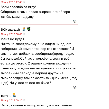
29 апр 2012 17:45
Всем спасибо за игру!
Общение с вами после вчерашнего обсера -
как бальзам на душу!
DONspartach
-
29 апр 2012 08:48
Меня не будет.
Никто не знает,почему я не видел ни одного
собщения ч/з комп с тех пор,как отписался?И
сам не мог добавить сообщение(предупредил
бы раньше).Сейчас с телефона сижу и всё
есть,а до этого с 2 разных компов заходил и
была надпись,что нет ни одного сообщения за
выбранный период,а период другой не
выбирался(ну там показать за 7дней,месяц,год
и др).Ни у кого такого не было?
barrett
-
28 апр 2012 09:15
Ребят, скиньте в личку, плиз, где и во сколько.