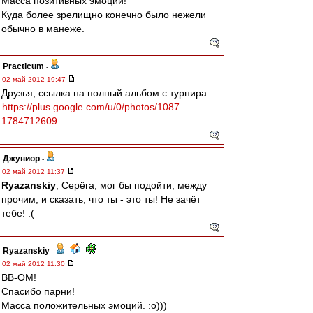
Масса позитивных эмоций!
Куда более зрелищно конечно было нежели
обычно в манеже.
Practicum
-
02 май 2012 19:47
Друзья, ссылка на полный альбом с турнира
https://plus.google.com/u/0/photos/1087 ...
1784712609
Джуниор
-
02 май 2012 11:37
Ryazanskiy
, Серёга, мог бы подойти, между
прочим, и сказать, что ты - это ты! Не зачёт
тебе! :(
Ryazanskiy
-
02 май 2012 11:30
ВВ-ОМ!
Спасибо парни!
Масса положительных эмоций. :о)))