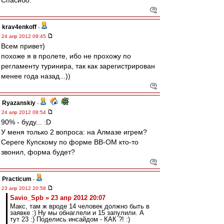
Спасибо.
krav4enkoff
-
24 апр 2012 09:45
Всем привет)
похоже я в пролете, ибо не прохожу по
регламенту туринира, так как зарегистрирован
менее года назад...))
Ryazanskiy
-
24 апр 2012 08:54
90% - буду... :D
У меня только 2 вопроса: на Алмазе игрем?
Сереге Купскому по форме ВВ-ОМ кто-то
звонил, форма будет?
Practicum
-
23 апр 2012 20:58
Savio_Spb » 23 апр 2012 20:07
Макс, там ж вроде 14 человек должно быть в
заявке :) Ну мы обнаглели и 15 запулили. А
тут 23 :) Поделись инсайдом - КАК ?! :)