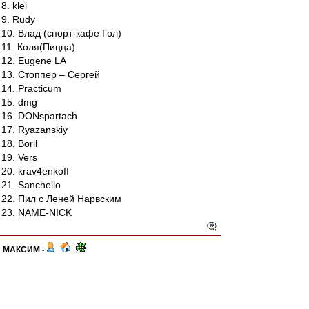
8. klei
9. Rudy
10. Влад (спорт-кафе Гол)
11. Коля(Пицца)
12. Eugene LA
13. Стоппер – Сергей
14. Practicum
15. dmg
16. DONspartach
17. Ryazanskiy
18. Boril
19. Vers
20. krav4enkoff
21. Sanchello
22. Пил с Леней Нарвским
23. NAME-NICK
МАКСИМ
-
23 апр 2012 16:46
По сообщению от друзей соперников, поляна в
виду хорошего качества покрытия может быть и
скользкой, поэтому наверное рекомендуется и