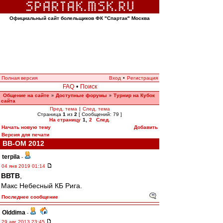
Официальный сайт болельщиков ФК "Спартак" Москва
Полная версия
Вход
•
Регистрация
FAQ
•
Поиск
Общение на сайте
Доступные форумы
Турнир на Кубок
»
»
сайта
Пред. тема
|
След. тема
Страница
1
из
2
[ Сообщений: 79 ]
На страницу
1
,
2
След.
Начать новую тему
Добавить
Версия для печати
ВВ-ОМ 2012
terpila
-
04 янв 2019 01:14
ВВТВ
,
Макс Небесный КБ Рига.
Последнее сообщение
Olddima
-
29 авг 2013 23:45