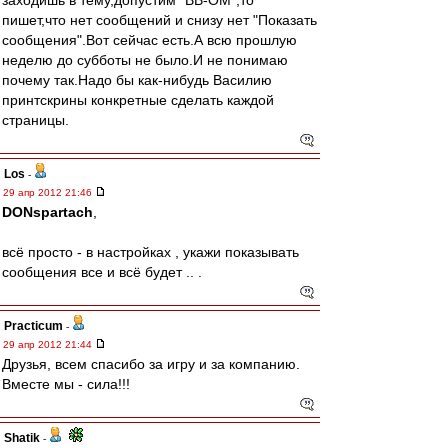
заходишь в тему,допустим "ВВ-ОМ",то
пишет,что нет сообщений и снизу нет "Показать
сообщения".Вот сейчас есть.А всю прошлую
неделю до субботы не было.И не понимаю
почему так.Надо бы как-нибудь Василию
принтскрины конкретные сделать каждой
страницы.
Los
-
29 апр 2012 21:46
DONspartach
,
всё просто - в настройках , укажи показывать
сообщения все и всё будет .. .
Practicum
-
29 апр 2012 21:44
Друзья, всем спасибо за игру и за компанию.
Вместе мы - сила!!!
Shatik
-