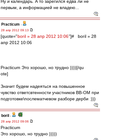
Ну и календарь. А то зарегился едва ли не
первым, а информацией не владею...
Practicum
-
28 апр 2012 09:13
[quote="
boril » 28 апр 2012 10:06
"]# boril » 28
апр 2012 10:06
Practicum Это хорошо, но трудно ))))[/qu
ote]
Значит будем надеяться на повышенное
чувство ответсвтенности участников ВВ-ОМ при
подготовке\послематчевом разборе дерби :)))
boril
-
28 апр 2012 09:06
Practicum
Это хорошо, но трудно )))))