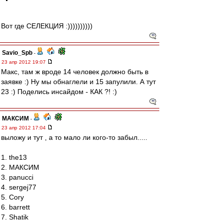
Вот где СЕЛЕКЦИЯ :))))))))))
Savio_Spb
-
23 апр 2012 19:07
Макс, там ж вроде 14 человек должно быть в
заявке :) Ну мы обнаглели и 15 запулили. А тут
23 :) Поделись инсайдом - КАК ?! :)
МАКСИМ
-
23 апр 2012 17:04
выложу и тут , а то мало ли кого-то забыл.....
1. the13
2. МАКСИМ
3. panucci
4. sergej77
5. Cory
6. barrett
7. Shatik