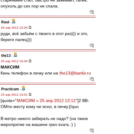
старенький стал, быстро не заживает, галик,
опухоль до сих пор не спала.
Raul
-
26 апр 2012 15:26
руди, всё забьём с твоего в этот раз))) и это,
береги палец)))
the13
-
25 апр 2012 16:46
МАКСИМ
Кинь телефон в личку или на
the13@bankir.ru
Practicum
-
25 апр 2012 13:51
[quote="
МАКСИМ » 25 апр 2012 13:12
"]2 ВВ-
ОМпо месту кому не ясно, в личку.[/quo
В метро никого забирать не надо? (на такое
меропритие на машине грех ехать :) )