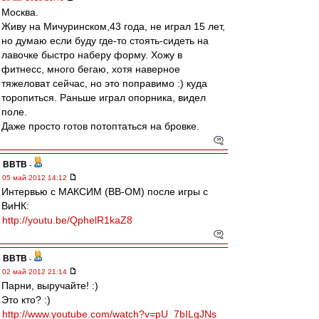
Москва.
Живу на Мичуринском,43 года, не играл 15 лет,
но думаю если буду где-то стоять-сидеть на
лавочке быстро наберу форму. Хожу в
фитнесс, много бегаю, хотя наверное
тяжеловат сейчас, но это поправимо :) куда
торопиться. Раньше играл опорника, видел
поле.
Даже просто готов потоптаться на бровке.
ВВТВ
-
05 май 2012 14:12
Интервью с МАКСИМ (ВВ-ОМ) после игры с
ВиНК:
http://youtu.be/QphelR1kaZ8
ВВТВ
-
02 май 2012 21:14
Парни, выручайте! :)
Это кто? :)
http://www.youtube.com/watch?v=pU_7bILgJNs