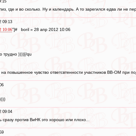
9:15
 плиз, где и во сколько. Ну и календарь. А то зарегился едва ли не 
2 09:13
"]# boril » 28 апр 2012 10:06
2 10:06
 трудно ))))[/qu
 на повышенное чувство ответсвтенности участников ВВ-ОМ при под
06
)))
2 09:04
 сразу против ВиНК это хорошо или плохо...
59