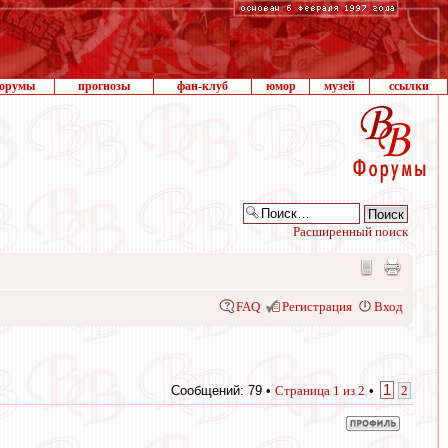
орумы
прогнозы
фан-клуб
юмор
музей
ссылки
Расширенный поиск
FAQ
Регистрация
Вход
1
Сообщений: 79 •
Страница
1
из
2
•
2