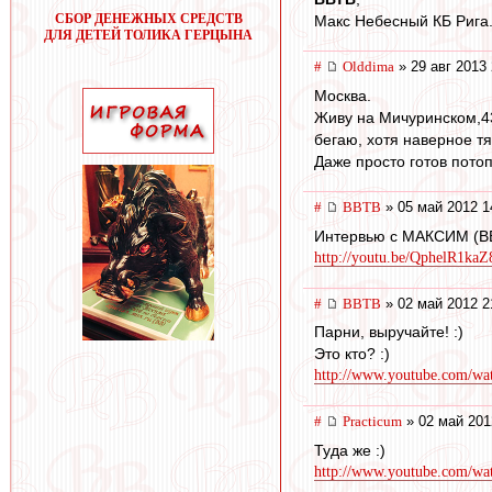
СБОР ДЕНЕЖНЫХ СРЕДСТВ
Макс Небесный КБ Рига
ДЛЯ ДЕТЕЙ ТОЛИКА ГЕРЦЫНА
#
Olddima
» 29 авг 2013 
Москва.
Живу на Мичуринском,43 
бегаю, хотя наверное тя
Даже просто готов потоп
#
ВВТВ
» 05 май 2012 1
Интервью с МАКСИМ (ВВ
http://youtu.be/QphelR1kaZ
#
ВВТВ
» 02 май 2012 2
Парни, выручайте! :)
Это кто? :)
http://www.youtube.com/w
#
Practicum
» 02 май 201
Туда же :)
http://www.youtube.com/wa