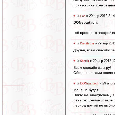
принтскрины конкретные
#
Los
» 29 апр 2012 21:4
DONspartach
,
всё просто - в настройка
#
Practicum
» 29 апр 201
Друзья, всем спасибо за
#
Shatik
» 29 апр 2012 1
Всем спасибо за игру!
Общение с вами после в
#
DONspartach
» 29 апр 
Меня не будет.
Никто не знает,почему 
раньше).Сейчас с телеф
период другой не выбира