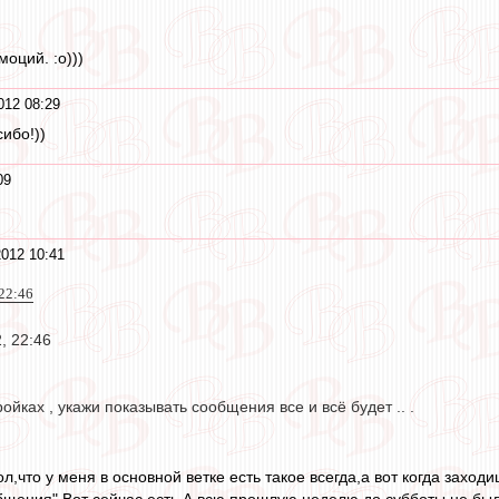
оций. :о)))
012 08:29
ибо!))
09
!
2012 10:41
 22:46
, 22:46
ройках , укажи показывать сообщения все и всё будет .. .
кол,что у меня в основной ветке есть такое всегда,а вот когда захо
общения".Вот сейчас есть.А всю прошлую неделю до субботы не бы