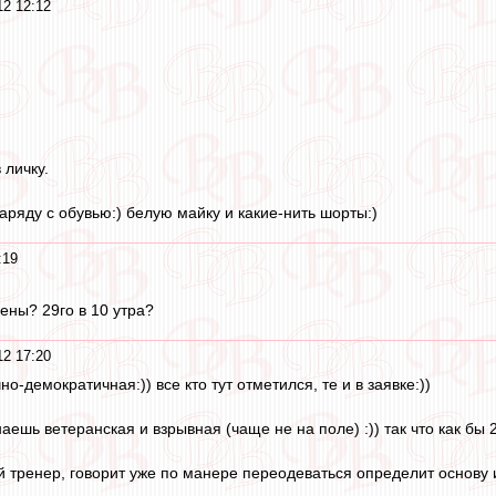
12 12:12
 личку.
аряду с обувью:) белую майку и какие-нить шорты:)
:19
ены? 29го в 10 утра?
12 17:20
о-демократичная:)) все кто тут отметился, те и в заявке:))
аешь ветеранская и взрывная (чаще не на поле) :)) так что как бы 
тренер, говорит уже по манере переодеваться определит основу и