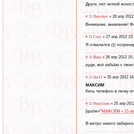
Други, нет четкой ясно
#
Doychev
» 28 апр 2012
Внимание, внимание! Фо
#
Cory
» 27 апр 2012 23
Я отвалился ((( потренир
#
Raul
» 26 апр 2012 15:
руди, всё забьём с твоего
#
the13
» 25 апр 2012 16
МАКСИМ
Кинь телефон в личку и
#
Practicum
» 25 апр 201
[quote="
МАКСИМ » 25 апр
В метро никого забирать