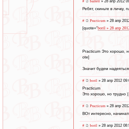
#
barrett
» 28 апр 2012 0
Ребят, скиньте в личку,
#
Practicum
» 28 апр 201
[quote="
boril » 28 апр 201
Practicum Это хорошо, но
ote]
Значит будем надеяться
#
boril
» 28 апр 2012 09:
Practicum
Это хорошо, но трудно ))
#
Practicum
» 28 апр 201
ВОт интересно, начинать
#
boril
» 28 апр 2012 08: