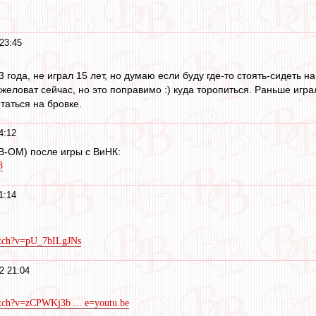
.
23:45
года, не играл 15 лет, но думаю если буду где-то стоять-сидеть н
желоват сейчас, но это поправимо :) куда торопиться. Раньше игра
таться на бровке.
4:12
-ОМ) после игры с ВиНК:
8
1:14
atch?v=pU_7bILgJNs
2 21:04
tch?v=zCPWKj3b ... e=youtu.be