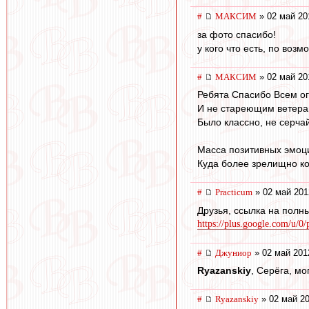
#
МАКСИМ
» 02 май 20
за фото спасибо!
у кого что есть, по воз
#
МАКСИМ
» 02 май 20
Ребята Спасибо Всем о
И не стареющим ветера
Было классно, не серчай
Масса позитивных эмоц
Куда более зрелищно к
#
Practicum
» 02 май 201
Друзья, ссылка на полн
https://plus.google.com/u/0
#
Джуниор
» 02 май 201
Ryazanskiy
, Серёга, мо
#
Ryazanskiy
» 02 май 20