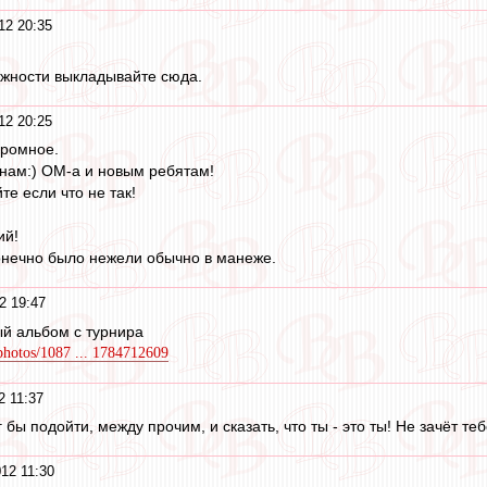
12 20:35
можности выкладывайте сюда.
12 20:25
громное.
нам:) ОМ-а и новым ребятам!
те если что не так!
ий!
онечно было нежели обычно в манеже.
2 19:47
ый альбом с турнира
/photos/1087 ... 1784712609
2 11:37
г бы подойти, между прочим, и сказать, что ты - это ты! Не зачёт тебе
12 11:30