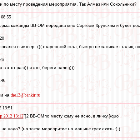
сти по месту проведения мероприятия. Так Алмаз или Сокольники?
 08:55
рма команды ВВ-ОМ передана мне Сергеем Крупским и будет доста
:20
овался в четверг ((( старенький стал, быстро не заживает, галик, о
26
 в этот раз))) и это, береги палец)))
:46
ли на
the13@bankir.ru
2 13:51
"]2 ВВ-ОМпо месту кому не ясно, в личку.[/quo
 2012 13:12
 не надо? (на такое меропритие на машине грех ехать :) )