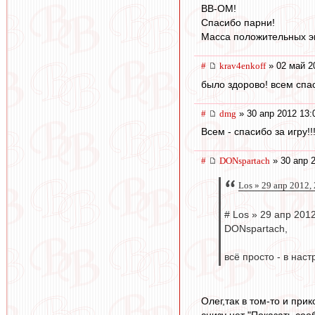
ВВ-ОМ!
Спасибо парни!
Масса положительных эм
#
krav4enkoff
» 02 май 2
было здорово! всем спас
#
dmg
» 30 апр 2012 13:
Всем - спасибо за игру!!
#
DONspartach
» 30 апр 
Los » 29 апр 2012,
# Los » 29 апр 2012
DONspartach,
всё просто - в наст
Олег,так в том-то и при
снизу нет "Показать со