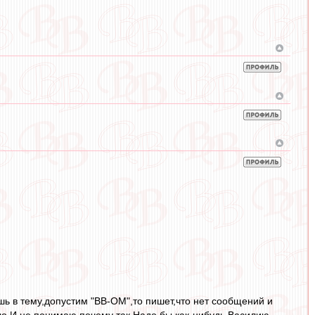
дишь в тему,допустим "ВВ-ОМ",то пишет,что нет сообщений и
ло.И не понимаю почему так.Надо бы как-нибудь Василию