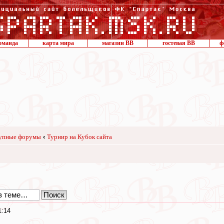
оманда
карта мира
магазин ВВ
гостевая ВВ
ф
упные форумы
‹
Турнир на Кубок сайта
1:14