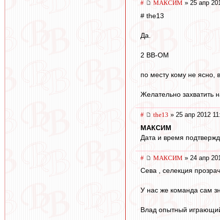
#
МАКСИМ
» 25 апр 20
# the13
Да.
2 ВВ-ОМ
по месту кому не ясно, в
Желательно захватить н
#
the13
» 25 апр 2012 11
МАКСИМ
Дата и время подтвержд
#
МАКСИМ
» 24 апр 20
Сева , селекция прозрачн
У нас же команда сам зн
Влад опытный играющий 