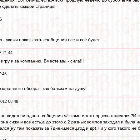
 сделать каждой страницы.
6
х , укажи показывать сообщения все и всё будет .. .
2 21:44
 игру и за компанию. Вместе мы - сила!!!
7:45
черашнего обсера - как бальзам на душу!
2012 08:48
я не видел ни одного собщения ч/з комп с тех пор,как отписался?
она сижу и всё есть,а до этого с 2 разных компов заходил и была 
лся(ну там показать за 7дней,месяц,год и др).Ни у кого такого не