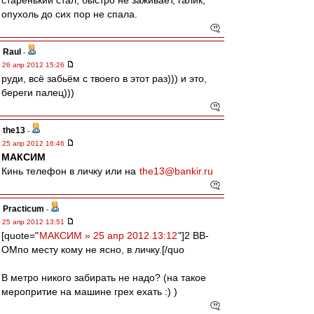
старенький стал, быстро не заживает, галик,
опухоль до сих пор не спала.
Raul
-
26 апр 2012 15:26
руди, всё забьём с твоего в этот раз))) и это,
береги палец)))
the13
-
25 апр 2012 16:46
МАКСИМ
Кинь телефон в личку или на
the13@bankir.ru
Practicum
-
25 апр 2012 13:51
[quote="
МАКСИМ » 25 апр 2012 13:12
"]2 ВВ-
ОМпо месту кому не ясно, в личку.[/quo
В метро никого забирать не надо? (на такое
меропритие на машине грех ехать :) )