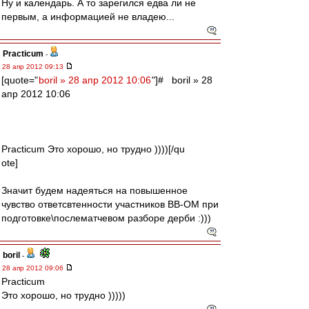
Ну и календарь. А то зарегился едва ли не
первым, а информацией не владею...
Practicum
-
28 апр 2012 09:13
[quote="
boril » 28 апр 2012 10:06
"]# boril » 28
апр 2012 10:06
Practicum Это хорошо, но трудно ))))[/qu
ote]
Значит будем надеяться на повышенное
чувство ответсвтенности участников ВВ-ОМ при
подготовке\послематчевом разборе дерби :)))
boril
-
28 апр 2012 09:06
Practicum
Это хорошо, но трудно )))))