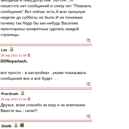
заходишь в тему,допустим "ВВ-ОМ",то
пишет,что нет сообщений и снизу нет "Показать
сообщения".Вот сейчас есть.А всю прошлую
неделю до субботы не было.И не понимаю
почему так.Надо бы как-нибудь Василию
принтскрины конкретные сделать каждой
страницы.
Los
-
29 апр 2012 21:46
DONspartach
,
всё просто - в настройках , укажи показывать
сообщения все и всё будет .. .
Practicum
-
29 апр 2012 21:44
Друзья, всем спасибо за игру и за компанию.
Вместе мы - сила!!!
Shatik
-