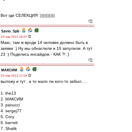
Вот где СЕЛЕКЦИЯ :))))))))))
Savio_Spb
-
23 апр 2012 19:07
Макс, там ж вроде 14 человек должно быть в
заявке :) Ну мы обнаглели и 15 запулили. А тут
23 :) Поделись инсайдом - КАК ?! :)
МАКСИМ
-
23 апр 2012 17:04
выложу и тут , а то мало ли кого-то забыл.....
1. the13
2. МАКСИМ
3. panucci
4. sergej77
5. Cory
6. barrett
7. Shatik