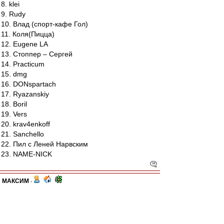
8. klei
9. Rudy
10. Влад (спорт-кафе Гол)
11. Коля(Пицца)
12. Eugene LA
13. Стоппер – Сергей
14. Practicum
15. dmg
16. DONspartach
17. Ryazanskiy
18. Boril
19. Vers
20. krav4enkoff
21. Sanchello
22. Пил с Леней Нарвским
23. NAME-NICK
МАКСИМ
-
23 апр 2012 16:46
По сообщению от друзей соперников, поляна в
виду хорошего качества покрытия может быть и
скользкой, поэтому наверное рекомендуется и