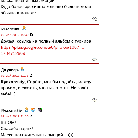
Масса позитивных эмоций!
Куда более зрелищно конечно было нежели
обычно в манеже.
Practicum
-
02 май 2012 19:47
Друзья, ссылка на полный альбом с турнира
https://plus.google.com/u/0/photos/1087 ...
1784712609
Джуниор
-
02 май 2012 11:37
Ryazanskiy
, Серёга, мог бы подойти, между
прочим, и сказать, что ты - это ты! Не зачёт
тебе! :(
Ryazanskiy
-
02 май 2012 11:30
ВВ-ОМ!
Спасибо парни!
Масса положительных эмоций. :о)))