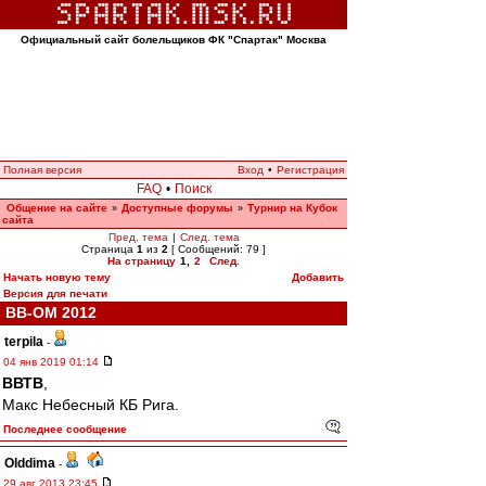
Официальный сайт болельщиков ФК "Спартак" Москва
Полная версия
Вход
•
Регистрация
FAQ
•
Поиск
Общение на сайте
Доступные форумы
Турнир на Кубок
»
»
сайта
Пред. тема
|
След. тема
Страница
1
из
2
[ Сообщений: 79 ]
На страницу
1
,
2
След.
Начать новую тему
Добавить
Версия для печати
ВВ-ОМ 2012
terpila
-
04 янв 2019 01:14
ВВТВ
,
Макс Небесный КБ Рига.
Последнее сообщение
Olddima
-
29 авг 2013 23:45