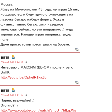
Москва.
Живу на Мичуринском,43 года, не играл 15 лет,
но думаю если буду где-то стоять-сидеть на
лавочке быстро наберу форму. Хожу в
фитнесс, много бегаю, хотя наверное
тяжеловат сейчас, но это поправимо :) куда
торопиться. Раньше играл опорника, видел
поле.
Даже просто готов потоптаться на бровке.
ВВТВ
-
05 май 2012 14:12
Интервью с МАКСИМ (ВВ-ОМ) после игры с
ВиНК:
http://youtu.be/QphelR1kaZ8
ВВТВ
-
02 май 2012 21:14
Парни, выручайте! :)
Это кто? :)
http://www.youtube.com/watch?v=pU_7bILgJNs