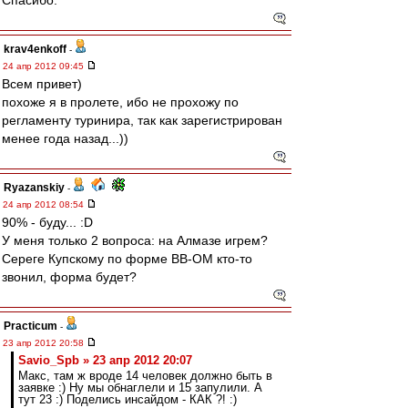
Спасибо.
krav4enkoff
-
24 апр 2012 09:45
Всем привет)
похоже я в пролете, ибо не прохожу по
регламенту туринира, так как зарегистрирован
менее года назад...))
Ryazanskiy
-
24 апр 2012 08:54
90% - буду... :D
У меня только 2 вопроса: на Алмазе игрем?
Сереге Купскому по форме ВВ-ОМ кто-то
звонил, форма будет?
Practicum
-
23 апр 2012 20:58
Savio_Spb » 23 апр 2012 20:07
Макс, там ж вроде 14 человек должно быть в
заявке :) Ну мы обнаглели и 15 запулили. А
тут 23 :) Поделись инсайдом - КАК ?! :)