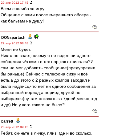
29 апр 2012 17:45
Всем спасибо за игру!
Общение с вами после вчерашнего обсера -
как бальзам на душу!
DONspartach
-
29 апр 2012 08:48
Меня не будет.
Никто не знает,почему я не видел ни одного
собщения ч/з комп с тех пор,как отписался?И
сам не мог добавить сообщение(предупредил
бы раньше).Сейчас с телефона сижу и всё
есть,а до этого с 2 разных компов заходил и
была надпись,что нет ни одного сообщения за
выбранный период,а период другой не
выбирался(ну там показать за 7дней,месяц,год
и др).Ни у кого такого не было?
barrett
-
28 апр 2012 09:15
Ребят, скиньте в личку, плиз, где и во сколько.