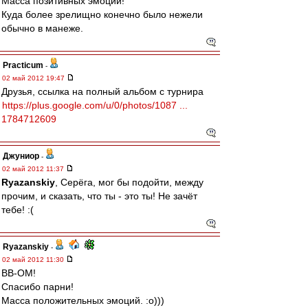
Масса позитивных эмоций!
Куда более зрелищно конечно было нежели
обычно в манеже.
Practicum
-
02 май 2012 19:47
Друзья, ссылка на полный альбом с турнира
https://plus.google.com/u/0/photos/1087 ...
1784712609
Джуниор
-
02 май 2012 11:37
Ryazanskiy
, Серёга, мог бы подойти, между
прочим, и сказать, что ты - это ты! Не зачёт
тебе! :(
Ryazanskiy
-
02 май 2012 11:30
ВВ-ОМ!
Спасибо парни!
Масса положительных эмоций. :о)))