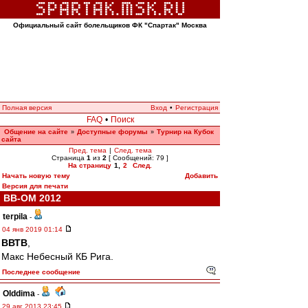
Официальный сайт болельщиков ФК "Спартак" Москва
Полная версия
Вход
•
Регистрация
FAQ
•
Поиск
Общение на сайте
Доступные форумы
Турнир на Кубок
»
»
сайта
Пред. тема
|
След. тема
Страница
1
из
2
[ Сообщений: 79 ]
На страницу
1
,
2
След.
Начать новую тему
Добавить
Версия для печати
ВВ-ОМ 2012
terpila
-
04 янв 2019 01:14
ВВТВ
,
Макс Небесный КБ Рига.
Последнее сообщение
Olddima
-
29 авг 2013 23:45