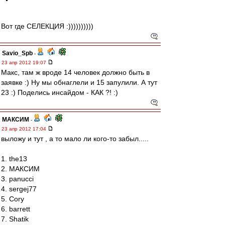
Вот где СЕЛЕКЦИЯ :))))))))))
Savio_Spb
-
23 апр 2012 19:07
Макс, там ж вроде 14 человек должно быть в
заявке :) Ну мы обнаглели и 15 запулили. А тут
23 :) Поделись инсайдом - КАК ?! :)
МАКСИМ
-
23 апр 2012 17:04
выложу и тут , а то мало ли кого-то забыл.....
1. the13
2. МАКСИМ
3. panucci
4. sergej77
5. Cory
6. barrett
7. Shatik