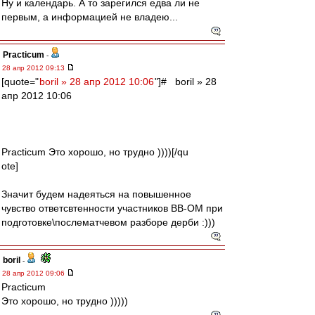
Ну и календарь. А то зарегился едва ли не
первым, а информацией не владею...
Practicum
-
28 апр 2012 09:13
[quote="
boril » 28 апр 2012 10:06
"]# boril » 28
апр 2012 10:06
Practicum Это хорошо, но трудно ))))[/qu
ote]
Значит будем надеяться на повышенное
чувство ответсвтенности участников ВВ-ОМ при
подготовке\послематчевом разборе дерби :)))
boril
-
28 апр 2012 09:06
Practicum
Это хорошо, но трудно )))))