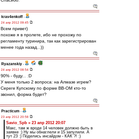
Спасибо.
krav4enkoff
-
24 апр 2012 09:45
Всем привет)
похоже я в пролете, ибо не прохожу по
регламенту туринира, так как зарегистрирован
менее года назад...))
Ryazanskiy
-
24 апр 2012 08:54
90% - буду... :D
У меня только 2 вопроса: на Алмазе игрем?
Сереге Купскому по форме ВВ-ОМ кто-то
звонил, форма будет?
Practicum
-
23 апр 2012 20:58
Savio_Spb » 23 апр 2012 20:07
Макс, там ж вроде 14 человек должно быть в
заявке :) Ну мы обнаглели и 15 запулили. А
тут 23 :) Поделись инсайдом - КАК ?! :)