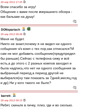
29 апр 2012 17:45
Всем спасибо за игру!
Общение с вами после вчерашнего обсера -
как бальзам на душу!
DONspartach
-
29 апр 2012 08:48
Меня не будет.
Никто не знает,почему я не видел ни одного
собщения ч/з комп с тех пор,как отписался?И
сам не мог добавить сообщение(предупредил
бы раньше).Сейчас с телефона сижу и всё
есть,а до этого с 2 разных компов заходил и
была надпись,что нет ни одного сообщения за
выбранный период,а период другой не
выбирался(ну там показать за 7дней,месяц,год
и др).Ни у кого такого не было?
barrett
-
28 апр 2012 09:15
Ребят, скиньте в личку, плиз, где и во сколько.