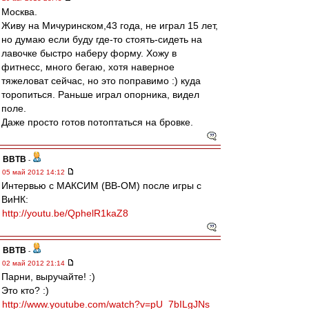
Москва.
Живу на Мичуринском,43 года, не играл 15 лет,
но думаю если буду где-то стоять-сидеть на
лавочке быстро наберу форму. Хожу в
фитнесс, много бегаю, хотя наверное
тяжеловат сейчас, но это поправимо :) куда
торопиться. Раньше играл опорника, видел
поле.
Даже просто готов потоптаться на бровке.
ВВТВ
-
05 май 2012 14:12
Интервью с МАКСИМ (ВВ-ОМ) после игры с
ВиНК:
http://youtu.be/QphelR1kaZ8
ВВТВ
-
02 май 2012 21:14
Парни, выручайте! :)
Это кто? :)
http://www.youtube.com/watch?v=pU_7bILgJNs