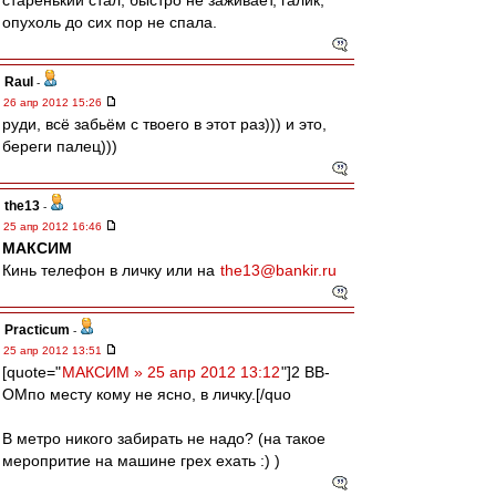
старенький стал, быстро не заживает, галик,
опухоль до сих пор не спала.
Raul
-
26 апр 2012 15:26
руди, всё забьём с твоего в этот раз))) и это,
береги палец)))
the13
-
25 апр 2012 16:46
МАКСИМ
Кинь телефон в личку или на
the13@bankir.ru
Practicum
-
25 апр 2012 13:51
[quote="
МАКСИМ » 25 апр 2012 13:12
"]2 ВВ-
ОМпо месту кому не ясно, в личку.[/quo
В метро никого забирать не надо? (на такое
меропритие на машине грех ехать :) )