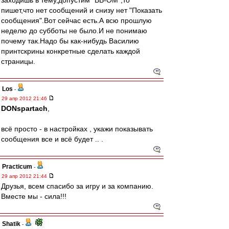
заходишь в тему,допустим "ВВ-ОМ",то
пишет,что нет сообщений и снизу нет "Показать
сообщения".Вот сейчас есть.А всю прошлую
неделю до субботы не было.И не понимаю
почему так.Надо бы как-нибудь Василию
принтскрины конкретные сделать каждой
страницы.
Los
-
29 апр 2012 21:46
DONspartach
,
всё просто - в настройках , укажи показывать
сообщения все и всё будет .. .
Practicum
-
29 апр 2012 21:44
Друзья, всем спасибо за игру и за компанию.
Вместе мы - сила!!!
Shatik
-