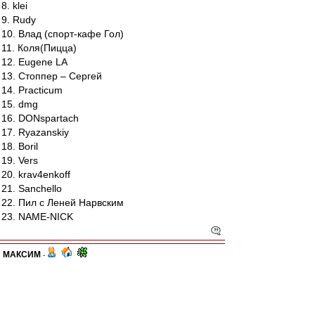
8. klei
9. Rudy
10. Влад (спорт-кафе Гол)
11. Коля(Пицца)
12. Eugene LA
13. Стоппер – Сергей
14. Practicum
15. dmg
16. DONspartach
17. Ryazanskiy
18. Boril
19. Vers
20. krav4enkoff
21. Sanchello
22. Пил с Леней Нарвским
23. NAME-NICK
МАКСИМ
-
23 апр 2012 16:46
По сообщению от друзей соперников, поляна в
виду хорошего качества покрытия может быть и
скользкой, поэтому наверное рекомендуется и