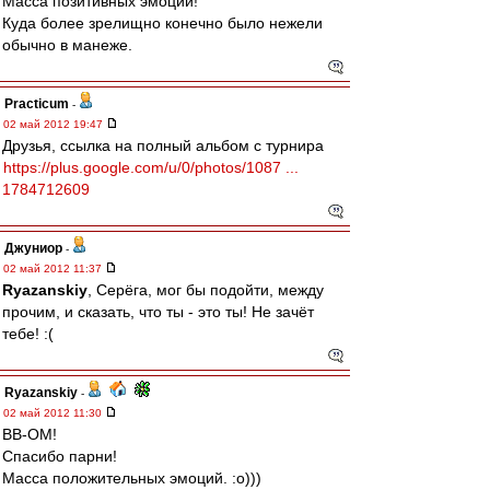
Масса позитивных эмоций!
Куда более зрелищно конечно было нежели
обычно в манеже.
Practicum
-
02 май 2012 19:47
Друзья, ссылка на полный альбом с турнира
https://plus.google.com/u/0/photos/1087 ...
1784712609
Джуниор
-
02 май 2012 11:37
Ryazanskiy
, Серёга, мог бы подойти, между
прочим, и сказать, что ты - это ты! Не зачёт
тебе! :(
Ryazanskiy
-
02 май 2012 11:30
ВВ-ОМ!
Спасибо парни!
Масса положительных эмоций. :о)))