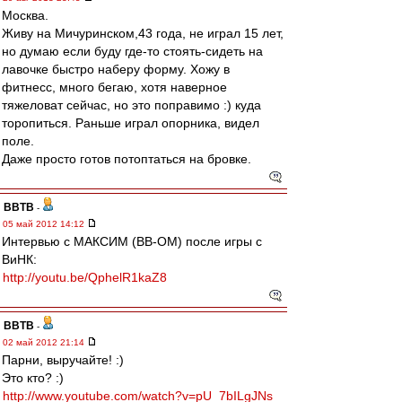
Москва.
Живу на Мичуринском,43 года, не играл 15 лет,
но думаю если буду где-то стоять-сидеть на
лавочке быстро наберу форму. Хожу в
фитнесс, много бегаю, хотя наверное
тяжеловат сейчас, но это поправимо :) куда
торопиться. Раньше играл опорника, видел
поле.
Даже просто готов потоптаться на бровке.
ВВТВ
-
05 май 2012 14:12
Интервью с МАКСИМ (ВВ-ОМ) после игры с
ВиНК:
http://youtu.be/QphelR1kaZ8
ВВТВ
-
02 май 2012 21:14
Парни, выручайте! :)
Это кто? :)
http://www.youtube.com/watch?v=pU_7bILgJNs