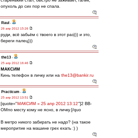
старенький стал, быстро не заживает, галик,
опухоль до сих пор не спала.
Raul
-
26 апр 2012 15:26
руди, всё забьём с твоего в этот раз))) и это,
береги палец)))
the13
-
25 апр 2012 16:46
МАКСИМ
Кинь телефон в личку или на
the13@bankir.ru
Practicum
-
25 апр 2012 13:51
[quote="
МАКСИМ » 25 апр 2012 13:12
"]2 ВВ-
ОМпо месту кому не ясно, в личку.[/quo
В метро никого забирать не надо? (на такое
меропритие на машине грех ехать :) )