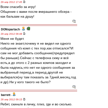
29 апр 2012 17:45
Всем спасибо за игру!
Общение с вами после вчерашнего обсера -
как бальзам на душу!
DONspartach
-
29 апр 2012 08:48
Меня не будет.
Никто не знает,почему я не видел ни одного
собщения ч/з комп с тех пор,как отписался?И
сам не мог добавить сообщение(предупредил
бы раньше).Сейчас с телефона сижу и всё
есть,а до этого с 2 разных компов заходил и
была надпись,что нет ни одного сообщения за
выбранный период,а период другой не
выбирался(ну там показать за 7дней,месяц,год
и др).Ни у кого такого не было?
barrett
-
28 апр 2012 09:15
Ребят, скиньте в личку, плиз, где и во сколько.