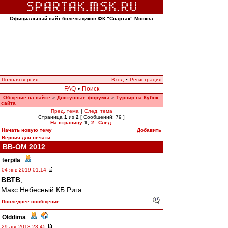
Официальный сайт болельщиков ФК "Спартак" Москва
Полная версия
Вход
•
Регистрация
FAQ
•
Поиск
Общение на сайте
Доступные форумы
Турнир на Кубок
»
»
сайта
Пред. тема
|
След. тема
Страница
1
из
2
[ Сообщений: 79 ]
На страницу
1
,
2
След.
Начать новую тему
Добавить
Версия для печати
ВВ-ОМ 2012
terpila
-
04 янв 2019 01:14
ВВТВ
,
Макс Небесный КБ Рига.
Последнее сообщение
Olddima
-
29 авг 2013 23:45