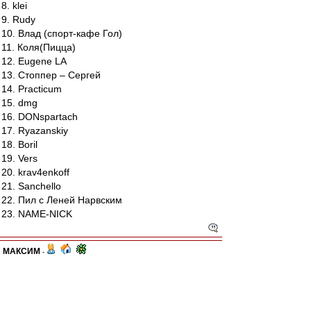
8. klei
9. Rudy
10. Влад (спорт-кафе Гол)
11. Коля(Пицца)
12. Eugene LA
13. Стоппер – Сергей
14. Practicum
15. dmg
16. DONspartach
17. Ryazanskiy
18. Boril
19. Vers
20. krav4enkoff
21. Sanchello
22. Пил с Леней Нарвским
23. NAME-NICK
МАКСИМ
-
23 апр 2012 16:46
По сообщению от друзей соперников, поляна в
виду хорошего качества покрытия может быть и
скользкой, поэтому наверное рекомендуется и