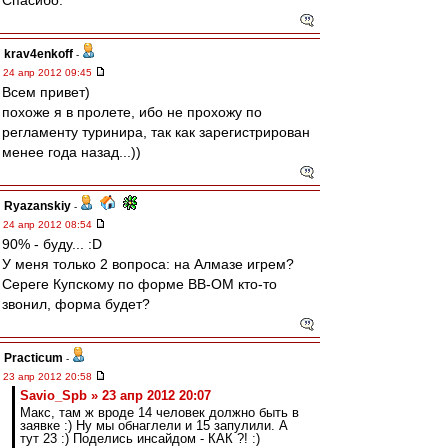
Спасибо.
krav4enkoff
-
24 апр 2012 09:45
Всем привет)
похоже я в пролете, ибо не прохожу по
регламенту туринира, так как зарегистрирован
менее года назад...))
Ryazanskiy
-
24 апр 2012 08:54
90% - буду... :D
У меня только 2 вопроса: на Алмазе игрем?
Сереге Купскому по форме ВВ-ОМ кто-то
звонил, форма будет?
Practicum
-
23 апр 2012 20:58
Savio_Spb » 23 апр 2012 20:07
Макс, там ж вроде 14 человек должно быть в
заявке :) Ну мы обнаглели и 15 запулили. А
тут 23 :) Поделись инсайдом - КАК ?! :)