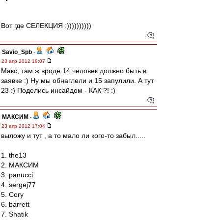
Вот где СЕЛЕКЦИЯ :))))))))))
Savio_Spb
-
23 апр 2012 19:07
Макс, там ж вроде 14 человек должно быть в
заявке :) Ну мы обнаглели и 15 запулили. А тут
23 :) Поделись инсайдом - КАК ?! :)
МАКСИМ
-
23 апр 2012 17:04
выложу и тут , а то мало ли кого-то забыл.....
1. the13
2. МАКСИМ
3. panucci
4. sergej77
5. Cory
6. barrett
7. Shatik