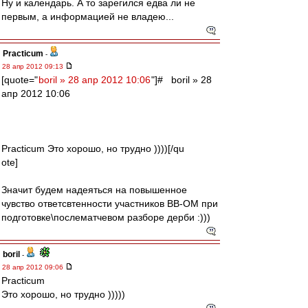
Ну и календарь. А то зарегился едва ли не
первым, а информацией не владею...
Practicum
-
28 апр 2012 09:13
[quote="
boril » 28 апр 2012 10:06
"]# boril » 28
апр 2012 10:06
Practicum Это хорошо, но трудно ))))[/qu
ote]
Значит будем надеяться на повышенное
чувство ответсвтенности участников ВВ-ОМ при
подготовке\послематчевом разборе дерби :)))
boril
-
28 апр 2012 09:06
Practicum
Это хорошо, но трудно )))))