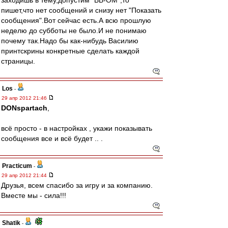
заходишь в тему,допустим "ВВ-ОМ",то
пишет,что нет сообщений и снизу нет "Показать
сообщения".Вот сейчас есть.А всю прошлую
неделю до субботы не было.И не понимаю
почему так.Надо бы как-нибудь Василию
принтскрины конкретные сделать каждой
страницы.
Los
-
29 апр 2012 21:46
DONspartach
,
всё просто - в настройках , укажи показывать
сообщения все и всё будет .. .
Practicum
-
29 апр 2012 21:44
Друзья, всем спасибо за игру и за компанию.
Вместе мы - сила!!!
Shatik
-