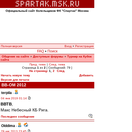
Официальный сайт болельщиков ФК "Спартак" Москва
Полная версия
Вход
•
Регистрация
FAQ
•
Поиск
Общение на сайте
Доступные форумы
Турнир на Кубок
»
»
сайта
Пред. тема
|
След. тема
Страница
1
из
2
[ Сообщений: 79 ]
На страницу
1
,
2
След.
Начать новую тему
Добавить
Версия для печати
ВВ-ОМ 2012
terpila
-
04 янв 2019 01:14
ВВТВ
,
Макс Небесный КБ Рига.
Последнее сообщение
Olddima
-
29 авг 2013 23:45