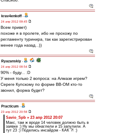
Спасибо.
krav4enkoff
-
24 апр 2012 09:45
Всем привет)
похоже я в пролете, ибо не прохожу по
регламенту туринира, так как зарегистрирован
менее года назад...))
Ryazanskiy
-
24 апр 2012 08:54
90% - буду... :D
У меня только 2 вопроса: на Алмазе игрем?
Сереге Купскому по форме ВВ-ОМ кто-то
звонил, форма будет?
Practicum
-
23 апр 2012 20:58
Savio_Spb » 23 апр 2012 20:07
Макс, там ж вроде 14 человек должно быть в
заявке :) Ну мы обнаглели и 15 запулили. А
тут 23 :) Поделись инсайдом - КАК ?! :)