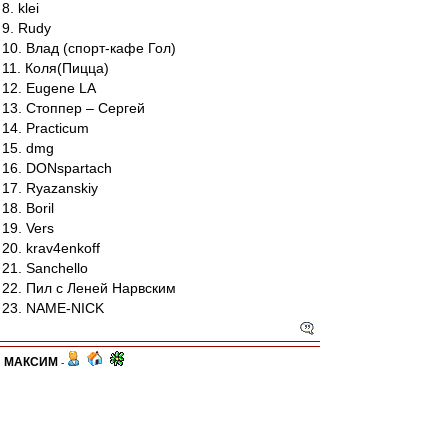
8. klei
9. Rudy
10. Влад (спорт-кафе Гол)
11. Коля(Пицца)
12. Eugene LA
13. Стоппер – Сергей
14. Practicum
15. dmg
16. DONspartach
17. Ryazanskiy
18. Boril
19. Vers
20. krav4enkoff
21. Sanchello
22. Пил с Леней Нарвским
23. NAME-NICK
МАКСИМ
-
23 апр 2012 16:46
По сообщению от друзей соперников, поляна в
виду хорошего качества покрытия может быть и
скользкой, поэтому наверное рекомендуется и