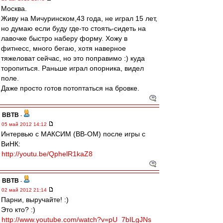
Москва.
Живу на Мичуринском,43 года, не играл 15 лет,
но думаю если буду где-то стоять-сидеть на
лавочке быстро наберу форму. Хожу в
фитнесс, много бегаю, хотя наверное
тяжеловат сейчас, но это поправимо :) куда
торопиться. Раньше играл опорника, видел
поле.
Даже просто готов потоптаться на бровке.
ВВТВ
-
05 май 2012 14:12
Интервью с МАКСИМ (ВВ-ОМ) после игры с
ВиНК:
http://youtu.be/QphelR1kaZ8
ВВТВ
-
02 май 2012 21:14
Парни, выручайте! :)
Это кто? :)
http://www.youtube.com/watch?v=pU_7bILgJNs