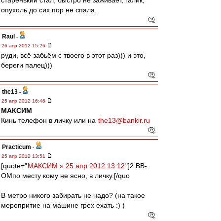
старенький стал, быстро не заживает, галик,
опухоль до сих пор не спала.
Raul
-
26 апр 2012 15:26
руди, всё забьём с твоего в этот раз))) и это,
береги палец)))
the13
-
25 апр 2012 16:46
МАКСИМ
Кинь телефон в личку или на
the13@bankir.ru
Practicum
-
25 апр 2012 13:51
[quote="
МАКСИМ » 25 апр 2012 13:12
"]2 ВВ-
ОМпо месту кому не ясно, в личку.[/quo
В метро никого забирать не надо? (на такое
меропритие на машине грех ехать :) )