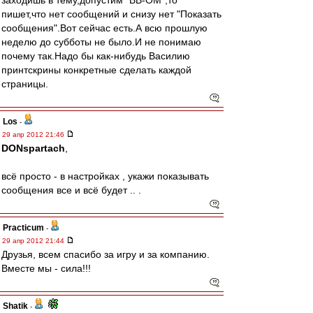
заходишь в тему,допустим "ВВ-ОМ",то
пишет,что нет сообщений и снизу нет "Показать
сообщения".Вот сейчас есть.А всю прошлую
неделю до субботы не было.И не понимаю
почему так.Надо бы как-нибудь Василию
принтскрины конкретные сделать каждой
страницы.
Los
-
29 апр 2012 21:46
DONspartach
,
всё просто - в настройках , укажи показывать
сообщения все и всё будет .. .
Practicum
-
29 апр 2012 21:44
Друзья, всем спасибо за игру и за компанию.
Вместе мы - сила!!!
Shatik
-