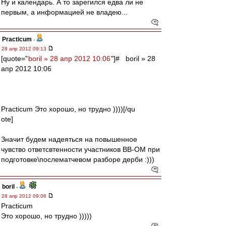
Ну и календарь. А то зарегился едва ли не
первым, а информацией не владею...
Practicum
-
28 апр 2012 09:13
[quote="
boril » 28 апр 2012 10:06
"]# boril » 28
апр 2012 10:06
Practicum Это хорошо, но трудно ))))[/qu
ote]
Значит будем надеяться на повышенное
чувство ответсвтенности участников ВВ-ОМ при
подготовке\послематчевом разборе дерби :)))
boril
-
28 апр 2012 09:06
Practicum
Это хорошо, но трудно )))))