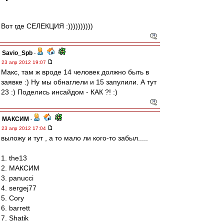
Вот где СЕЛЕКЦИЯ :))))))))))
Savio_Spb
-
23 апр 2012 19:07
Макс, там ж вроде 14 человек должно быть в
заявке :) Ну мы обнаглели и 15 запулили. А тут
23 :) Поделись инсайдом - КАК ?! :)
МАКСИМ
-
23 апр 2012 17:04
выложу и тут , а то мало ли кого-то забыл.....
1. the13
2. МАКСИМ
3. panucci
4. sergej77
5. Cory
6. barrett
7. Shatik