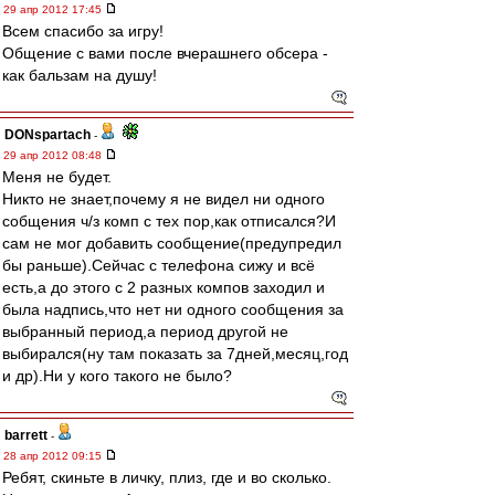
29 апр 2012 17:45
Всем спасибо за игру!
Общение с вами после вчерашнего обсера -
как бальзам на душу!
DONspartach
-
29 апр 2012 08:48
Меня не будет.
Никто не знает,почему я не видел ни одного
собщения ч/з комп с тех пор,как отписался?И
сам не мог добавить сообщение(предупредил
бы раньше).Сейчас с телефона сижу и всё
есть,а до этого с 2 разных компов заходил и
была надпись,что нет ни одного сообщения за
выбранный период,а период другой не
выбирался(ну там показать за 7дней,месяц,год
и др).Ни у кого такого не было?
barrett
-
28 апр 2012 09:15
Ребят, скиньте в личку, плиз, где и во сколько.