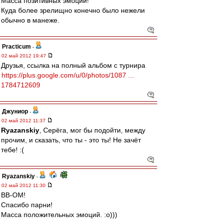
Масса позитивных эмоций!
Куда более зрелищно конечно было нежели
обычно в манеже.
Practicum
-
02 май 2012 19:47
Друзья, ссылка на полный альбом с турнира
https://plus.google.com/u/0/photos/1087 ...
1784712609
Джуниор
-
02 май 2012 11:37
Ryazanskiy
, Серёга, мог бы подойти, между
прочим, и сказать, что ты - это ты! Не зачёт
тебе! :(
Ryazanskiy
-
02 май 2012 11:30
ВВ-ОМ!
Спасибо парни!
Масса положительных эмоций. :о)))