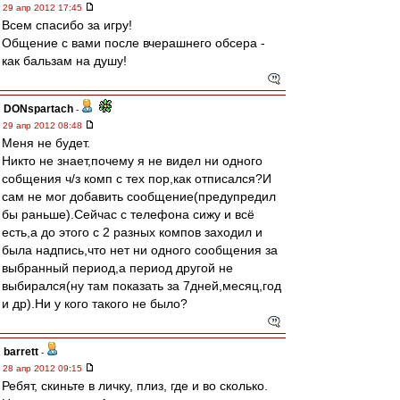
29 апр 2012 17:45
Всем спасибо за игру!
Общение с вами после вчерашнего обсера -
как бальзам на душу!
DONspartach
-
29 апр 2012 08:48
Меня не будет.
Никто не знает,почему я не видел ни одного
собщения ч/з комп с тех пор,как отписался?И
сам не мог добавить сообщение(предупредил
бы раньше).Сейчас с телефона сижу и всё
есть,а до этого с 2 разных компов заходил и
была надпись,что нет ни одного сообщения за
выбранный период,а период другой не
выбирался(ну там показать за 7дней,месяц,год
и др).Ни у кого такого не было?
barrett
-
28 апр 2012 09:15
Ребят, скиньте в личку, плиз, где и во сколько.