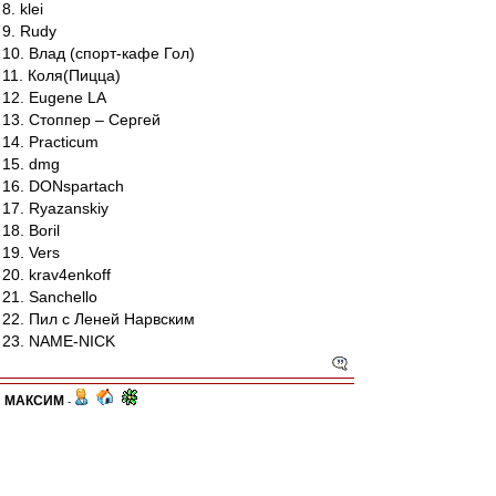
8. klei
9. Rudy
10. Влад (спорт-кафе Гол)
11. Коля(Пицца)
12. Eugene LA
13. Стоппер – Сергей
14. Practicum
15. dmg
16. DONspartach
17. Ryazanskiy
18. Boril
19. Vers
20. krav4enkoff
21. Sanchello
22. Пил с Леней Нарвским
23. NAME-NICK
МАКСИМ
-
23 апр 2012 16:46
По сообщению от друзей соперников, поляна в
виду хорошего качества покрытия может быть и
скользкой, поэтому наверное рекомендуется и