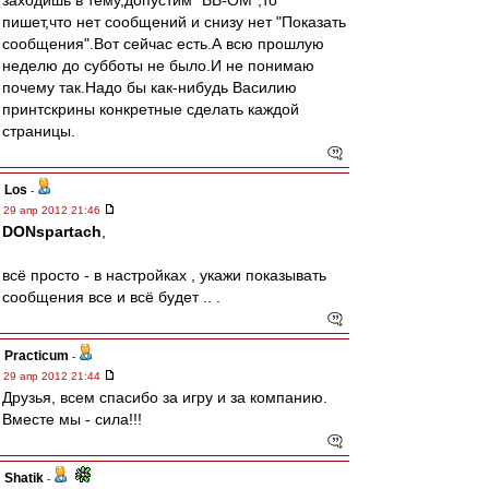
заходишь в тему,допустим "ВВ-ОМ",то
пишет,что нет сообщений и снизу нет "Показать
сообщения".Вот сейчас есть.А всю прошлую
неделю до субботы не было.И не понимаю
почему так.Надо бы как-нибудь Василию
принтскрины конкретные сделать каждой
страницы.
Los
-
29 апр 2012 21:46
DONspartach
,
всё просто - в настройках , укажи показывать
сообщения все и всё будет .. .
Practicum
-
29 апр 2012 21:44
Друзья, всем спасибо за игру и за компанию.
Вместе мы - сила!!!
Shatik
-