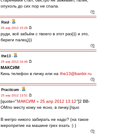
старенький стал, быстро не заживает, галик,
опухоль до сих пор не спала.
Raul
-
26 апр 2012 15:26
руди, всё забьём с твоего в этот раз))) и это,
береги палец)))
the13
-
25 апр 2012 16:46
МАКСИМ
Кинь телефон в личку или на
the13@bankir.ru
Practicum
-
25 апр 2012 13:51
[quote="
МАКСИМ » 25 апр 2012 13:12
"]2 ВВ-
ОМпо месту кому не ясно, в личку.[/quo
В метро никого забирать не надо? (на такое
меропритие на машине грех ехать :) )