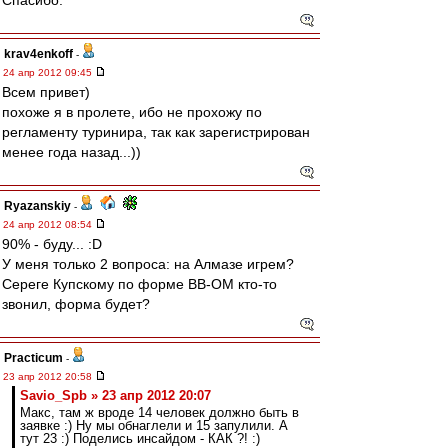
Спасибо.
krav4enkoff
-
24 апр 2012 09:45
Всем привет)
похоже я в пролете, ибо не прохожу по
регламенту туринира, так как зарегистрирован
менее года назад...))
Ryazanskiy
-
24 апр 2012 08:54
90% - буду... :D
У меня только 2 вопроса: на Алмазе игрем?
Сереге Купскому по форме ВВ-ОМ кто-то
звонил, форма будет?
Practicum
-
23 апр 2012 20:58
Savio_Spb » 23 апр 2012 20:07
Макс, там ж вроде 14 человек должно быть в
заявке :) Ну мы обнаглели и 15 запулили. А
тут 23 :) Поделись инсайдом - КАК ?! :)