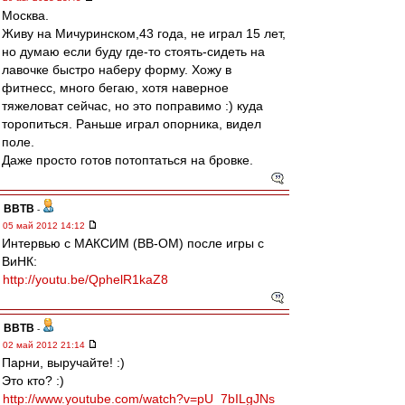
Москва.
Живу на Мичуринском,43 года, не играл 15 лет,
но думаю если буду где-то стоять-сидеть на
лавочке быстро наберу форму. Хожу в
фитнесс, много бегаю, хотя наверное
тяжеловат сейчас, но это поправимо :) куда
торопиться. Раньше играл опорника, видел
поле.
Даже просто готов потоптаться на бровке.
ВВТВ
-
05 май 2012 14:12
Интервью с МАКСИМ (ВВ-ОМ) после игры с
ВиНК:
http://youtu.be/QphelR1kaZ8
ВВТВ
-
02 май 2012 21:14
Парни, выручайте! :)
Это кто? :)
http://www.youtube.com/watch?v=pU_7bILgJNs