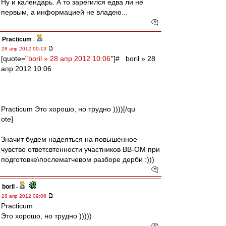
Ну и календарь. А то зарегился едва ли не
первым, а информацией не владею...
Practicum
-
28 апр 2012 09:13
[quote="
boril » 28 апр 2012 10:06
"]# boril » 28
апр 2012 10:06
Practicum Это хорошо, но трудно ))))[/qu
ote]
Значит будем надеяться на повышенное
чувство ответсвтенности участников ВВ-ОМ при
подготовке\послематчевом разборе дерби :)))
boril
-
28 апр 2012 09:06
Practicum
Это хорошо, но трудно )))))