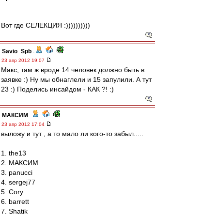
Вот где СЕЛЕКЦИЯ :))))))))))
Savio_Spb
-
23 апр 2012 19:07
Макс, там ж вроде 14 человек должно быть в
заявке :) Ну мы обнаглели и 15 запулили. А тут
23 :) Поделись инсайдом - КАК ?! :)
МАКСИМ
-
23 апр 2012 17:04
выложу и тут , а то мало ли кого-то забыл.....
1. the13
2. МАКСИМ
3. panucci
4. sergej77
5. Cory
6. barrett
7. Shatik