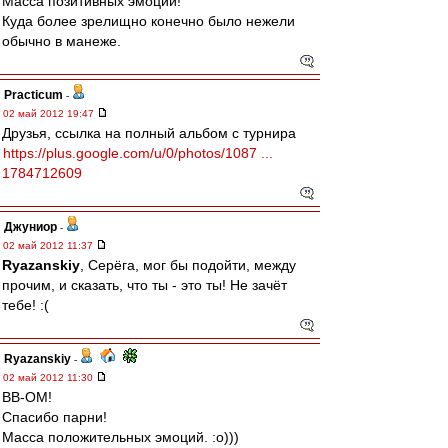
Масса позитивных эмоций!
Куда более зрелищно конечно было нежели
обычно в манеже.
Practicum
-
02 май 2012 19:47
Друзья, ссылка на полный альбом с турнира
https://plus.google.com/u/0/photos/1087 ...
1784712609
Джуниор
-
02 май 2012 11:37
Ryazanskiy
, Серёга, мог бы подойти, между
прочим, и сказать, что ты - это ты! Не зачёт
тебе! :(
Ryazanskiy
-
02 май 2012 11:30
ВВ-ОМ!
Спасибо парни!
Масса положительных эмоций. :о)))