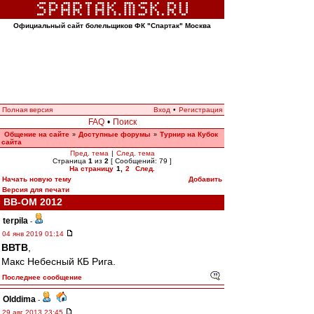
Официальный сайт болельщиков ФК "Спартак" Москва
Полная версия
Вход
•
Регистрация
FAQ
•
Поиск
Общение на сайте
Доступные форумы
Турнир на Кубок
»
»
сайта
Пред. тема
|
След. тема
Страница
1
из
2
[ Сообщений: 79 ]
На страницу
1
,
2
След.
Начать новую тему
Добавить
Версия для печати
ВВ-ОМ 2012
terpila
-
04 янв 2019 01:14
ВВТВ
,
Макс Небесный КБ Рига.
Последнее сообщение
Olddima
-
29 авг 2013 23:45