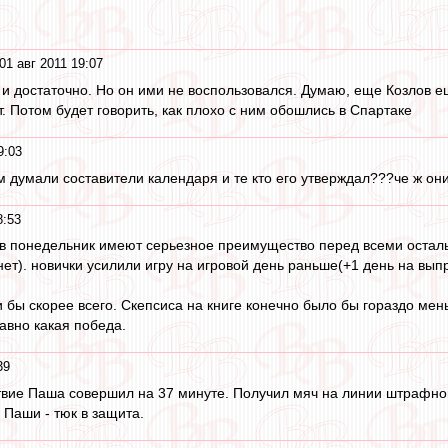
01 авг 2011 19:07
и достаточно. Но он ими не воспользовался. Думаю, еще Козлов ещ
т. Потом будет говорить, как плохо с ним обошлись в Спартаке
9:03
ем думали составители календаря и те кто его утверждал???че ж он
8:53
в понедельник имеют серьезное преимущество перед всеми осталь
ет). новички усилили игру на игровой день раньше(+1 день на выпр
и бы скорее всего. Скепсиса на книге конечно было бы гораздо мен
авно какая победа.
39
вие Паша совершил на 37 минуте. Получил мяч на линии штрафной
 Паши - тюк в защита.