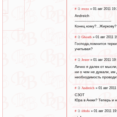
#
rezzo
» 01 авг 2011 19:
Andreich
----------------------------
Конец кому?...Жиркову? 
#
Ghostb
» 01 авг 2011 1
Господа,помнится терки
учитывая?
#
Jester
» 01 авг 2011 19
Лично я далек от мысли
ни о чем не думали, им
необходимость проводить
#
Andreich
» 01 авг 2011
СЗОТ
Юра в Анжи? Теперь и н
#
ilfedo
» 01 авг 2011 19