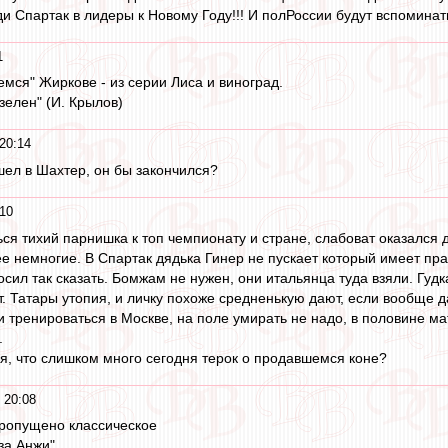
ди Спартак в лидеры к Новому Году!!! И полРоссии будут вспоминать 
1
емся" Жиркове - из серии Лиса и виноград.
зелен" (И. Крылов)
20:14
ел в Шахтер, он бы закончился?
:10
ся тихий парнишка к топ чемпионату и стране, слабоват оказался 
е немногие. В Спартак дядька Гинер не пускает который имеет пра
сил так сказать. Бомжам не нужен, они итальянца туда взяли. Гуд
 Татары утопия, и личку похоже средненькую дают, если вообще да
и тренироваться в Москве, на поле умирать не надо, в половине ма
.
я, что слишком много сегодня терок о продавшемся коне?
 20:08
 пропущено классическое
за Анжи"