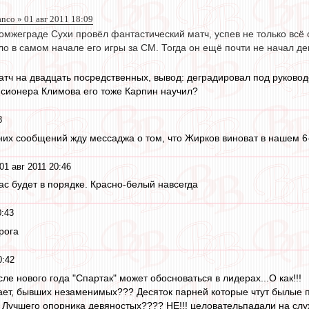
anco » 01 авг 2011 18:09
омжеграде Сухи провёл фантастический матч, успев не только всё 
о в самом начале его игры за СМ. Тогда он ещё почти не начал д
тч на двадцать посредственных, вывод: деградировал под руководс
енсионера Климова его тоже Карпин научил?
8
дних сообщений жду мессаджа о том, что Жирков виноват в нашем 6
01 авг 2011 20:46
нас будет в порядке. Красно-белый навсегда
0:43
рога
0:42
сле нового года "Спартак" может обосноваться в лидерах...О как!!!
нает, бывших незаменимых??? Десяток парней которые чтут былые по
 Лучшего опорника девяностых???? НЕ!!! целовательпадали на слу