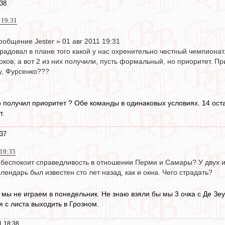
:38
1 19:31
общение Jester » 01 авг 2011 19:31
адовал в плане того какой у нас охренительно честный чемпионат.
оков, а вот 2 из них получили, пусть формальный, но приоритет. П
у, Фурсенко???
о получил приоритет ? Обе команды в одинаковых условиях. 14 ост
т.
:37
 19:35
но беспокоит справедливость в отношении Перми и Самары? У двух
лендарь был известен сто лет назад, как и окна. Чего страдать?
 мы не играем в понедельник. Не знаю взяли бы мы 3 очка с Де Зе
я с листа выходить в Грозном.
1 18:38