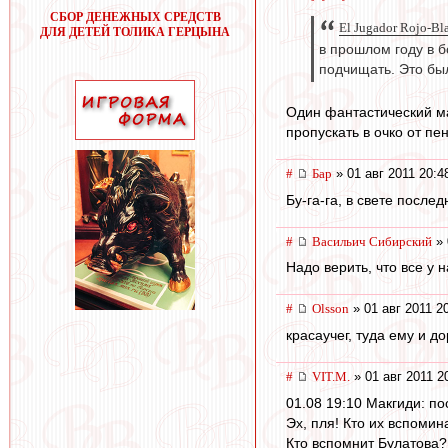
СБОР ДЕНЕЖНЫХ СРЕДСТВ
El Jugador Rojo-Bl
ДЛЯ ДЕТЕЙ ТОЛИКА ГЕРЦЫНА
в прошлом году в б
подчищать. Это был
Один фантастический ма
пропускать в очко от п
#
Бар
» 01 авг 2011 20:4
Бу-га-га, в свете после
#
Васильич Сибирский
» 
Надо верить, что все у 
#
Olsson
» 01 авг 2011 2
красаучег, туда ему и до
#
VIT.M.
» 01 авг 2011 2
01.08 19:10 Макгиди: по
Эх, пля! Кто их вспоми
Кто вспомнит Булатова?