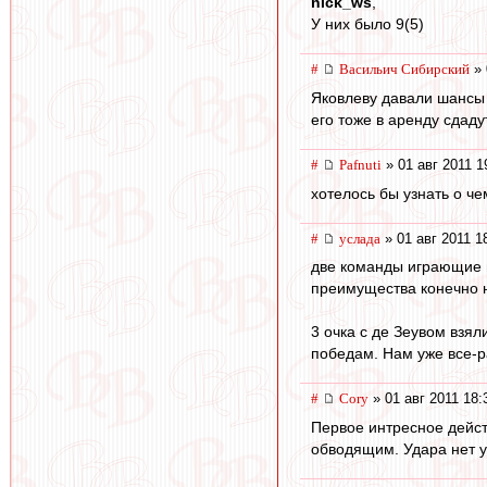
nick_ws
,
У них было 9(5)
#
Васильич Сибирский
» 
Яковлеву давали шансы 
его тоже в аренду сдаду
#
Pafnuti
» 01 авг 2011 1
хотелось бы узнать о ч
#
услада
» 01 авг 2011 1
две команды играющие 
преимущества конечно н
3 очка с де Зеувом взял
победам. Нам уже все-р
#
Cory
» 01 авг 2011 18:
Первое интресное дейст
обводящим. Удара нет у