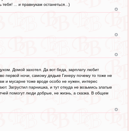
тебя! ... и правнукам останеться...)
духом. Домой захотел. Да вот беда, зарплату любит
во первой ночи, самому дядьке Гинеру почему то тоже не
кам и мусарне тоже вроде особо не нужен, интерес
ют. Загрустил парнишка, и тут откуда не возьмись златые
тчей помогут люди добрые, не жизнь, а сказка. В общем