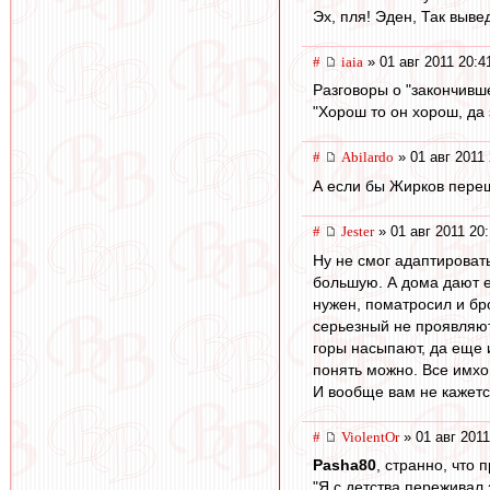
Эх, пля! Эден, Так выве
#
iaia
» 01 авг 2011 20:4
Разговоры о "закончивш
"Хорош то он хорош, да 
#
Abilardo
» 01 авг 2011 
А если бы Жирков переш
#
Jester
» 01 авг 2011 20
Ну не смог адаптировать
большую. А дома дают е
нужен, поматросил и бро
серьезный не проявляют.
горы насыпают, да еще 
понять можно. Все имхо
И вообще вам не кажетс
#
ViolentOr
» 01 авг 2011
Pasha80
, странно, что
"Я с детства переживал 