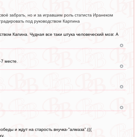
своё забрать, но и за игравшим роль статиста Иранеком
еградировать под руководством Карпина
твом Капина. Чудная все таки штука человеческий мозг. А
-7 месте.
беды и ждут на старость внучка-"алмаза".(((
ху.