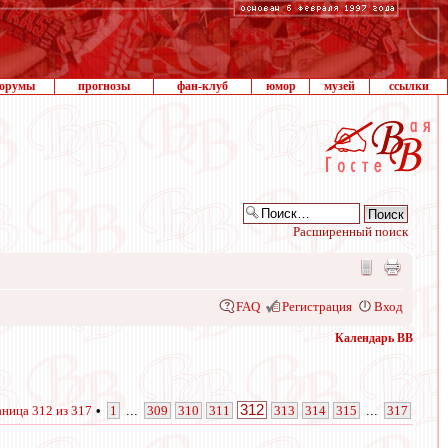
орумы
прогнозы
фан-клуб
юмор
музей
ссылки
Расширенный поиск
FAQ
Регистрация
Вход
Календарь ВВ
312
аница
312
из
317
•
1
...
309
310
311
313
314
315
...
317