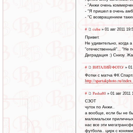
- "Анжи очень коммерче
- "Я пришел в очень амб
- "С возвращением таких
#
cuba
» 01 авг 2011 19:
Привет.
Не удивительно, когда а
"отечественный"... "Не 
Деградация :) Снизу. Жа
#
ВИТАЛИЙ/ФОТО/
» 01
Фотки с матча ФК Спарт
http://spartakphoto.ru/inde
#
Pasha80
» 01 авг 2011 
СЗОТ
чуток по Анжи..
а вообще, если бы не б
маломальски приличных 
нас все эти мегатрансфе
футбола.. цирк с конями