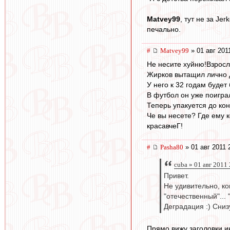
Matvey99
, тут не за Je
печально.
#
Matvey99
» 01 авг 201
Не несите хуйню!Взросл
Жирков вытащил лично д
У него к 32 годам будет
В футбол он уже поигра
Теперь упакуется до кон
Че вы несете? Где ему 
красавчеГ!
#
Pasha80
» 01 авг 2011 
cuba » 01 авг 2011
Привет.
Не удивительно, ко
"отечественный"...
Деградация :) Сниз
Прямо вижу заголовки и