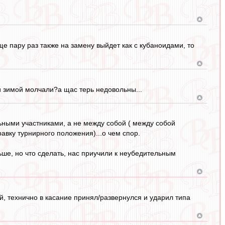
е пару раз также на замену выйдет как с кубаноидами, то
и зимой молчали?а щас терь недовольны...
ными участниками, а не между собой ( между собой
авку турнирного положения)...о чем спор.
ьше, но что сделать, нас приучили к неубедительным
, технично в касание принял/развернулся и ударил типа