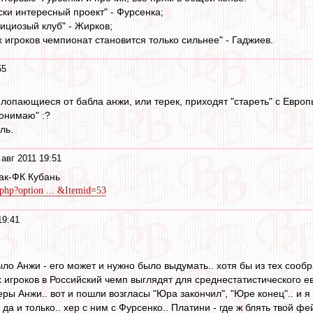
ски интересный проект" - Фурсенка;
ициозый клуб" - Жирков;
 игроков чемпионат становится только сильнее" - Гаджиев.
55
 лопающиеся от бабла анжи, или терек, приходят "стареть" с Евро
понимаю" :?
ль.
 авг 2011 19:51
ак-ФК Кубань
x.php?option ... &Itemid=53
19:41
ыло Анжи - его может и нужно было выдумать.. хотя бы из тех сооб
игроков в Российский чемп выглядят для среднестатистического ев
ры Анжи.. вот и пошли возгласы "Юра закончил", "Юре конец".. и я
 да и только.. хер с ним с Фурсенко.. Платини - где ж блять твой ф