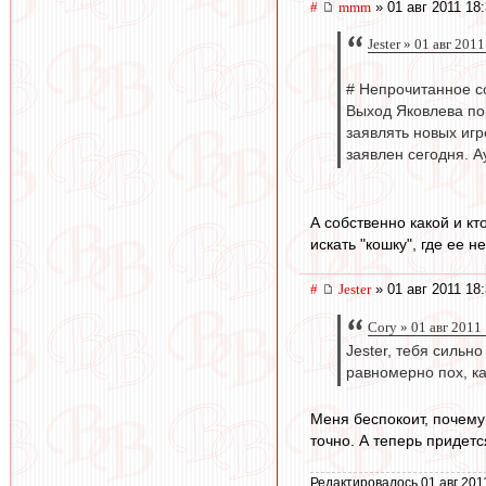
#
mmm
» 01 авг 2011 18
Jester » 01 авг 201
# Непрочитанное со
Выход Яковлева пор
заявлять новых игр
заявлен сегодня. А
А собственно какой и кт
искать "кошку", где ее не
#
Jester
» 01 авг 2011 18
Cory » 01 авг 2011
Jester, тебя силь
равномерно пох, ка
Меня беспокоит, почему
точно. А теперь придетс
Редактировалось 01 авг 201