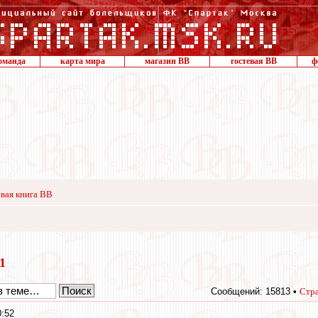
оманда
карта мира
магазин ВВ
гостевая ВВ
ф
вая книга ВВ
11
Сообщений: 15813 •
Стр
0:52