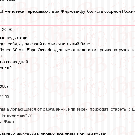
rkoff-человека переживают, а за Жиркова-футболиста сборной Росси
1 20:08
ые ведь люди!
ля себя,и для своей семьи счастливый билет.
 более 30 мгн Евро.Освобожденные от налогов и прочих нагрузок, к
л.
ца своих дней.
конец?
20:07
 20:55
гда а лопающиеся от бабла анжи, или терек, приходят "стареть" с 
 "Не понимаю" :?
у. Жаль.
нтервью Фурсенки и прочих, все прям в общей конве: