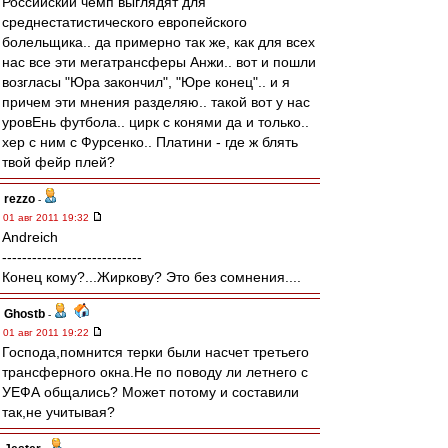
Российский чемп выглядят для
среднестатистического европейского
болельщика.. да примерно так же, как для всех
нас все эти мегатрансферы Анжи.. вот и пошли
возгласы "Юра закончил", "Юре конец".. и я
причем эти мнения разделяю.. такой вот у нас
уровЕнь футбола.. цирк с конями да и только..
хер с ним с Фурсенко.. Платини - где ж блять
твой фейр плей?
rezzo
-
01 авг 2011 19:32
Andreich
----------------------------
Конец кому?...Жиркову? Это без сомнения....
Ghostb
-
01 авг 2011 19:22
Господа,помнится терки были насчет третьего
трансферного окна.Не по поводу ли летнего с
УЕФА общались? Может потому и составили
так,не учитывая?