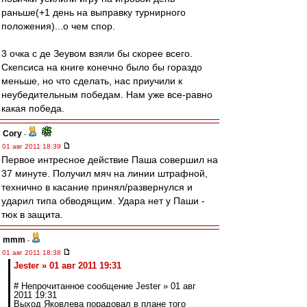
раньше(+1 день на выправку турнирного
положения)...о чем спор.
3 очка с де Зеувом взяли бы скорее всего.
Скепсиса на книге конечно было бы гораздо
меньше, но что сделать, нас приучили к
неубедительным победам. Нам уже все-равно
какая победа.
Cory
-
01 авг 2011 18:39
Первое интресное действие Паша совершил на
37 минуте. Получил мяч на линии штрафной,
технично в касание принял/развернулся и
ударил типа обводящим. Удара нет у Паши -
тюк в защита.
mmm
-
01 авг 2011 18:38
Jester » 01 авг 2011 19:31
# Непрочитанное сообщение Jester » 01 авг
2011 19:31
Выход Яковлева порадовал в плане того