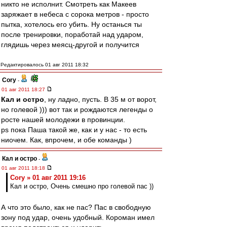
никто не исполнит. Смотреть как Макеев
заряжает в небеса с сорока метров - просто
пытка, хотелось его убить. Ну останься ты
после тренировки, поработай над ударом,
глядишь через меясц-другой и получится
Редактировалось 01 авг 2011 18:32
Cory
-
01 авг 2011 18:27
Кал и остро
, ну ладно, пусть. В 35 м от ворот,
но голевой ))) вот так и рождаются легенды о
росте нашей молодежи в провинции.
ps пока Паша такой же, как и у нас - то есть
ниочем. Как, впрочем, и обе команды )
Кал и остро
-
01 авг 2011 18:18
Cory » 01 авг 2011 19:16
Кал и остро, Очень смешно про голевой пас ))
А что это было, как не пас? Пас в свободную
зону под удар, очень удобный. Короман имел