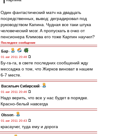
Один фантастический матч на двадцать
посредственных, вывод: деградировал под
руководством Капина. Чудная все таки штука
человеческий мозг. А пропускать в очко от
пенсионера Климова его тоже Карпин научил?
Последнее сообщение
Бар
-
01 авг 2011 20:48
Бу-га-га, в свете последних сообщений жду
мессаджа о том, что Жирков виноват в нашем
6-7 месте.
Васильич Сибирский
-
01 авг 2011 20:46
Надо верить, что все у нас будет в порядке.
Красно-белый навсегда
Olsson
-
01 авг 2011 20:43
красаучег, туда ему и дорога