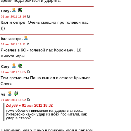
время подстроиться и ударить.
Cory
-
01 авг 2011 18:16
Кал и остро
, Очень смешно про голевой пас
)))
Кал и остро
-
01 авг 2011 18:11
Яковлев в КС - голевой пас Короману . 10
минута игры.
Cory
-
01 авг 2011 18:05
Тем временем Паша вышел в основе Крыльев.
Слева.
ys
-
01 авг 2011 18:02
Zely69 » 01 авг 2011 18:32
тоже обратил внимание на удары в створ...
Интересно какой удар из всех посчитали, как
удар в створ?
Например, удар Жано в ближний угол в первом