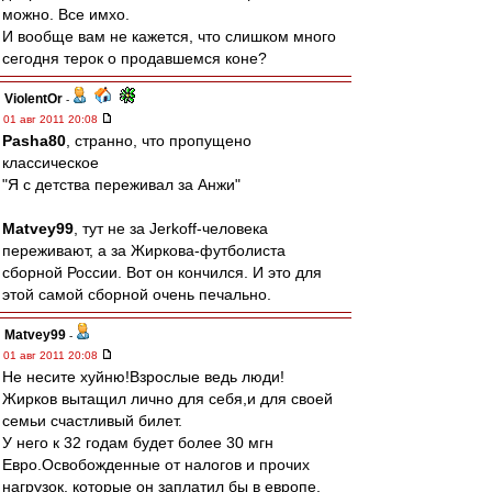
можно. Все имхо.
И вообще вам не кажется, что слишком много
сегодня терок о продавшемся коне?
ViolentOr
-
01 авг 2011 20:08
Pasha80
, странно, что пропущено
классическое
"Я с детства переживал за Анжи"
Matvey99
, тут не за Jerkoff-человека
переживают, а за Жиркова-футболиста
сборной России. Вот он кончился. И это для
этой самой сборной очень печально.
Matvey99
-
01 авг 2011 20:08
Не несите хуйню!Взрослые ведь люди!
Жирков вытащил лично для себя,и для своей
семьи счастливый билет.
У него к 32 годам будет более 30 мгн
Евро.Освобожденные от налогов и прочих
нагрузок, которые он заплатил бы в европе.