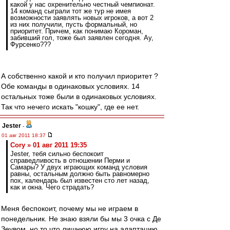
какой у нас охренительно честный чемпионат.
14 команд сыграли тот же тур не имея
возможности заявлять новых игроков, а вот 2
из них получили, пусть формальный, но
приоритет. Причем, как понимаю Короман,
забивший гол, тоже был заявлен сегодня. Ау,
Фурсенко???
А собственно какой и кто получил приоритет ?
Обе команды в одинаковых условиях. 14
остальных тоже были в одинаковых условиях.
Так что нечего искать "кошку", где ее нет.
Jester
-
01 авг 2011 18:37
Cory » 01 авг 2011 19:35
Jester, тебя сильно беспокоит
справедливость в отношении Перми и
Самары? У двух играющих команд условия
равны, остальным должно быть равномерно
пох, календарь был известен сто лет назад,
как и окна. Чего страдать?
Меня беспокоит, почему мы не играем в
понедельник. Не знаю взяли бы мы 3 очка с Де
Зеувом, но то что лишнюю игру на адаптацию