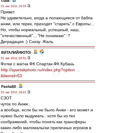
cuba
-
01 авг 2011 19:55
Привет.
Не удивительно, когда а лопающиеся от бабла
анжи, или терек, приходят "стареть" с Европы...
Но, чтобы нормальный, успешный, наш,
"отечественный"... "Не понимаю" :?
Деградация :) Снизу. Жаль.
ВИТАЛИЙ/ФОТО/
-
01 авг 2011 19:51
Фотки с матча ФК Спартак-ФК Кубань
http://spartakphoto.ru/index.php?option ...
&Itemid=53
Pasha80
-
01 авг 2011 19:41
СЗОТ
чуток по Анжи..
а вообще, если бы не было Анжи - его может и
нужно было выдумать.. хотя бы из тех
соображений, чтобы понять как трансферы
каких-либо маломальски приличных игроков в