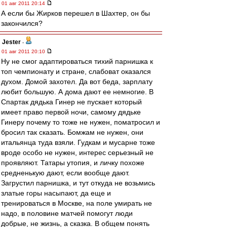
01 авг 2011 20:14
А если бы Жирков перешел в Шахтер, он бы
закончился?
Jester
-
01 авг 2011 20:10
Ну не смог адаптироваться тихий парнишка к
топ чемпионату и стране, слабоват оказался
духом. Домой захотел. Да вот беда, зарплату
любит большую. А дома дают ее немногие. В
Спартак дядька Гинер не пускает который
имеет право первой ночи, самому дядьке
Гинеру почему то тоже не нужен, поматросил и
бросил так сказать. Бомжам не нужен, они
итальянца туда взяли. Гудкам и мусарне тоже
вроде особо не нужен, интерес серьезный не
проявляют. Татары утопия, и личку похоже
средненькую дают, если вообще дают.
Загрустил парнишка, и тут откуда не возьмись
златые горы насыпают, да еще и
тренироваться в Москве, на поле умирать не
надо, в половине матчей помогут люди
добрые, не жизнь, а сказка. В общем понять