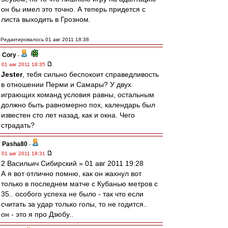
он бы имел это точно. А теперь придется с
листа выходить в Грозном.
Редактировалось 01 авг 2011 18:38
Cory
-
01 авг 2011 18:35
Jester
, тебя сильно беспокоит справедливость
в отношении Перми и Самары? У двух
играющих команд условия равны, остальным
должно быть равномерно пох, календарь был
известен сто лет назад, как и окна. Чего
страдать?
Pasha80
-
01 авг 2011 18:31
2 Васильич Сибирский » 01 авг 2011 19:28
А я вот отлично помню, как он жахнул вот
только в последнем матче с Кубанью метров с
35.. особого успеха не было - так что если
считать за удар только голы, то не годится..
он - это я про Дзюбу..