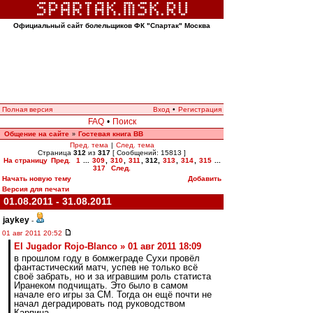
Официальный сайт болельщиков ФК "Спартак" Москва
Полная версия
Вход
•
Регистрация
FAQ
•
Поиск
Общение на сайте
Гостевая книга ВВ
»
Пред. тема
|
След. тема
Страница
312
из
317
[ Сообщений: 15813 ]
На страницу
Пред.
1
...
309
,
310
,
311
,
312
,
313
,
314
,
315
...
317
След.
Начать новую тему
Добавить
Версия для печати
01.08.2011 - 31.08.2011
jaykey
-
01 авг 2011 20:52
El Jugador Rojo-Blanco » 01 авг 2011 18:09
в прошлом году в бомжеграде Сухи провёл
фантастический матч, успев не только всё
своё забрать, но и за игравшим роль статиста
Иранеком подчищать. Это было в самом
начале его игры за СМ. Тогда он ещё почти не
начал деградировать под руководством
Карпина