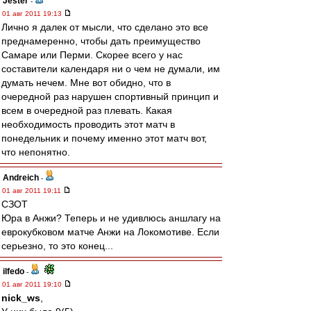
Jester
-
01 авг 2011 19:13
Лично я далек от мысли, что сделано это все
преднамеренно, чтобы дать преимущество
Самаре или Перми. Скорее всего у нас
составители календаря ни о чем не думали, им
думать нечем. Мне вот обидно, что в
очередной раз нарушен спортивный принцип и
всем в очередной раз плевать. Какая
необходимость проводить этот матч в
понедельник и почему именно этот матч вот,
что непонятно.
Andreich
-
01 авг 2011 19:11
СЗОТ
Юра в Анжи? Теперь и не удивлюсь аншлагу на
еврокубковом матче Анжи на Локомотиве. Если
серьезно, то это конец...
ilfedo
-
01 авг 2011 19:10
nick_ws
,