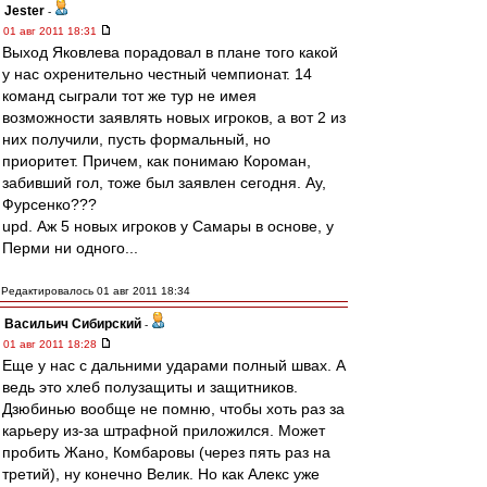
Jester
-
01 авг 2011 18:31
Выход Яковлева порадовал в плане того какой
у нас охренительно честный чемпионат. 14
команд сыграли тот же тур не имея
возможности заявлять новых игроков, а вот 2 из
них получили, пусть формальный, но
приоритет. Причем, как понимаю Короман,
забивший гол, тоже был заявлен сегодня. Ау,
Фурсенко???
upd. Аж 5 новых игроков у Самары в основе, у
Перми ни одного...
Редактировалось 01 авг 2011 18:34
Васильич Сибирский
-
01 авг 2011 18:28
Еще у нас с дальними ударами полный швах. А
ведь это хлеб полузащиты и защитников.
Дзюбинью вообще не помню, чтобы хоть раз за
карьеру из-за штрафной приложился. Может
пробить Жано, Комбаровы (через пять раз на
третий), ну конечно Велик. Но как Алекс уже