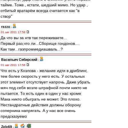
тайме. Тоже , кстати, шедший мимо. Но удар ,
отбитый вратарём всегда считается как "в
створ"
rezzo
-
01 авг 2011 17:58
Да что вы за нтв так переживаете...
Первый раз,что ли...Сборище гондонов....
Как там...газпроммедиашваль...?
Васильич Сибирский
-
01 авг 2011 17:58
Что есть у Козлова - желание идти в дриблинг,
тем более скорость у него есть. У остальных
этот элемент отсутствует напрочь. Даже убрать
мяч под себя возле штрафной почти никто не
пытается. То есть один в один у нас кроме
Мака никто обыграть не может. Это плохо.
Нестандратные действия должны оборону
соперника напрягать. А у нас все очень
предсказуемо
Zely69
-