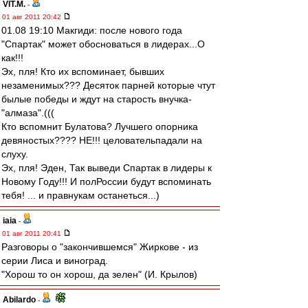
VIT.M.
-
01 авг 2011 20:42
01.08 19:10 Макгиди: после нового года
"Спартак" может обосноваться в лидерах...О
как!!!
Эх, пля! Кто их вспоминает, бывших
незаменимых??? Десяток парней которые чтут
былые победы и ждут на старость внучка-
"алмаза".(((
Кто вспомнит Булатова? Лучшего опорника
девяностых???? НЕ!!! целовательпадали на
слуху.
Эх, пля! Эден, Так выведи Спартак в лидеры к
Новому Году!!! И полРоссии будут вспоминать
тебя! ... и правнукам останеться...)
iaia
-
01 авг 2011 20:41
Разговоры о "закончившемся" Жиркове - из
серии Лиса и виноград.
"Хорош то он хорош, да зелен" (И. Крылов)
Abilardo
-