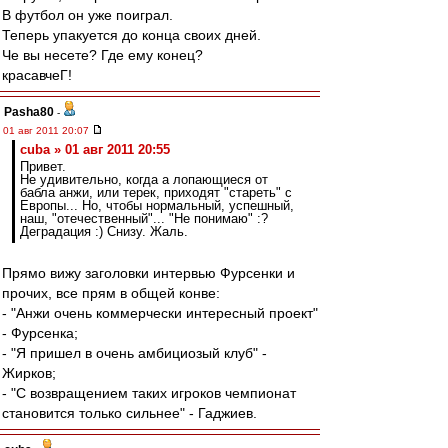
В футбол он уже поиграл.
Теперь упакуется до конца своих дней.
Че вы несете? Где ему конец?
красавчеГ!
Pasha80
-
01 авг 2011 20:07
cuba » 01 авг 2011 20:55
Привет.
Не удивительно, когда а лопающиеся от
бабла анжи, или терек, приходят "стареть" с
Европы... Но, чтобы нормальный, успешный,
наш, "отечественный"... "Не понимаю" :?
Деградация :) Снизу. Жаль.
Прямо вижу заголовки интервью Фурсенки и
прочих, все прям в общей конве:
- "Анжи очень коммерчески интересный проект"
- Фурсенка;
- "Я пришел в очень амбициозый клуб" -
Жирков;
- "С возвращением таких игроков чемпионат
становится только сильнее" - Гаджиев.