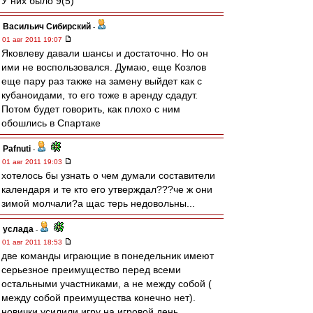
У них было 9(5)
Васильич Сибирский
-
01 авг 2011 19:07
Яковлеву давали шансы и достаточно. Но он
ими не воспользовался. Думаю, еще Козлов
еще пару раз также на замену выйдет как с
кубаноидами, то его тоже в аренду сдадут.
Потом будет говорить, как плохо с ним
обошлись в Спартаке
Pafnuti
-
01 авг 2011 19:03
хотелось бы узнать о чем думали составители
календаря и те кто его утверждал???че ж они
зимой молчали?а щас терь недовольны...
услада
-
01 авг 2011 18:53
две команды играющие в понедельник имеют
серьезное преимущество перед всеми
остальными участниками, а не между собой (
между собой преимущества конечно нет).
новички усилили игру на игровой день