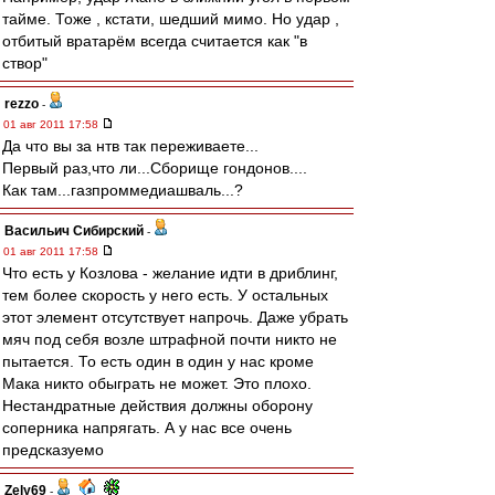
тайме. Тоже , кстати, шедший мимо. Но удар ,
отбитый вратарём всегда считается как "в
створ"
rezzo
-
01 авг 2011 17:58
Да что вы за нтв так переживаете...
Первый раз,что ли...Сборище гондонов....
Как там...газпроммедиашваль...?
Васильич Сибирский
-
01 авг 2011 17:58
Что есть у Козлова - желание идти в дриблинг,
тем более скорость у него есть. У остальных
этот элемент отсутствует напрочь. Даже убрать
мяч под себя возле штрафной почти никто не
пытается. То есть один в один у нас кроме
Мака никто обыграть не может. Это плохо.
Нестандратные действия должны оборону
соперника напрягать. А у нас все очень
предсказуемо
Zely69
-