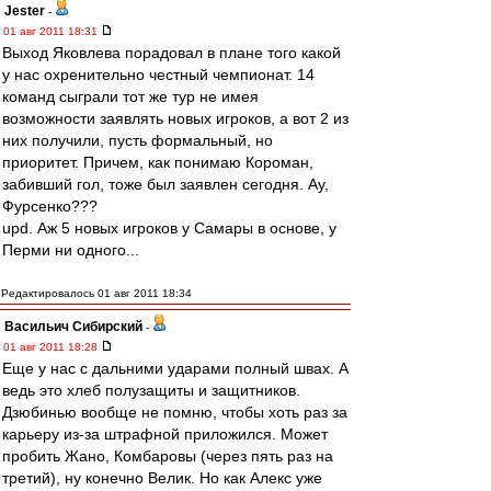
Jester
-
01 авг 2011 18:31
Выход Яковлева порадовал в плане того какой
у нас охренительно честный чемпионат. 14
команд сыграли тот же тур не имея
возможности заявлять новых игроков, а вот 2 из
них получили, пусть формальный, но
приоритет. Причем, как понимаю Короман,
забивший гол, тоже был заявлен сегодня. Ау,
Фурсенко???
upd. Аж 5 новых игроков у Самары в основе, у
Перми ни одного...
Редактировалось 01 авг 2011 18:34
Васильич Сибирский
-
01 авг 2011 18:28
Еще у нас с дальними ударами полный швах. А
ведь это хлеб полузащиты и защитников.
Дзюбинью вообще не помню, чтобы хоть раз за
карьеру из-за штрафной приложился. Может
пробить Жано, Комбаровы (через пять раз на
третий), ну конечно Велик. Но как Алекс уже