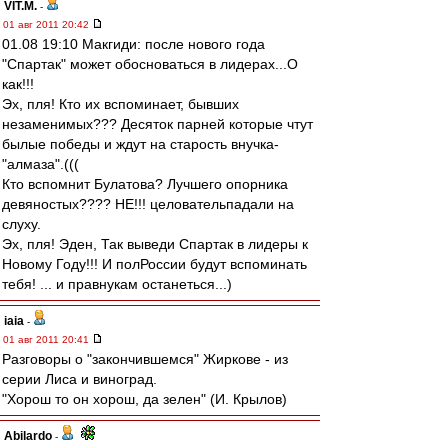
VIT.M.
-
01 авг 2011 20:42
01.08 19:10 Макгиди: после нового года
"Спартак" может обосноваться в лидерах...О
как!!!
Эх, пля! Кто их вспоминает, бывших
незаменимых??? Десяток парней которые чтут
былые победы и ждут на старость внучка-
"алмаза".(((
Кто вспомнит Булатова? Лучшего опорника
девяностых???? НЕ!!! целовательпадали на
слуху.
Эх, пля! Эден, Так выведи Спартак в лидеры к
Новому Году!!! И полРоссии будут вспоминать
тебя! ... и правнукам останеться...)
iaia
-
01 авг 2011 20:41
Разговоры о "закончившемся" Жиркове - из
серии Лиса и виноград.
"Хорош то он хорош, да зелен" (И. Крылов)
Abilardo
-