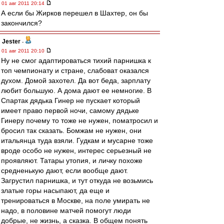
01 авг 2011 20:14
А если бы Жирков перешел в Шахтер, он бы
закончился?
Jester
-
01 авг 2011 20:10
Ну не смог адаптироваться тихий парнишка к
топ чемпионату и стране, слабоват оказался
духом. Домой захотел. Да вот беда, зарплату
любит большую. А дома дают ее немногие. В
Спартак дядька Гинер не пускает который
имеет право первой ночи, самому дядьке
Гинеру почему то тоже не нужен, поматросил и
бросил так сказать. Бомжам не нужен, они
итальянца туда взяли. Гудкам и мусарне тоже
вроде особо не нужен, интерес серьезный не
проявляют. Татары утопия, и личку похоже
средненькую дают, если вообще дают.
Загрустил парнишка, и тут откуда не возьмись
златые горы насыпают, да еще и
тренироваться в Москве, на поле умирать не
надо, в половине матчей помогут люди
добрые, не жизнь, а сказка. В общем понять