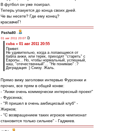
В футбол он уже поиграл.
Теперь упакуется до конца своих дней.
Че вы несете? Где ему конец?
красавчеГ!
Pasha80
-
01 авг 2011 20:07
cuba » 01 авг 2011 20:55
Привет.
Не удивительно, когда а лопающиеся от
бабла анжи, или терек, приходят "стареть" с
Европы... Но, чтобы нормальный, успешный,
наш, "отечественный"... "Не понимаю" :?
Деградация :) Снизу. Жаль.
Прямо вижу заголовки интервью Фурсенки и
прочих, все прям в общей конве:
- "Анжи очень коммерчески интересный проект"
- Фурсенка;
- "Я пришел в очень амбициозый клуб" -
Жирков;
- "С возвращением таких игроков чемпионат
становится только сильнее" - Гаджиев.