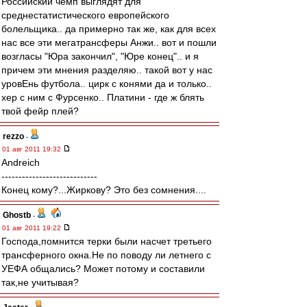
Российский чемп выглядят для
среднестатистического европейского
болельщика.. да примерно так же, как для всех
нас все эти мегатрансферы Анжи.. вот и пошли
возгласы "Юра закончил", "Юре конец".. и я
причем эти мнения разделяю.. такой вот у нас
уровЕнь футбола.. цирк с конями да и только..
хер с ним с Фурсенко.. Платини - где ж блять
твой фейр плей?
rezzo
-
01 авг 2011 19:32
Andreich
----------------------------
Конец кому?...Жиркову? Это без сомнения....
Ghostb
-
01 авг 2011 19:22
Господа,помнится терки были насчет третьего
трансферного окна.Не по поводу ли летнего с
УЕФА общались? Может потому и составили
так,не учитывая?