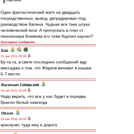
Один фантастический матч на двадцать
посредственных, вывод: деградировал под
руководством Капина. Чудная все таки штука
человеческий мозг. А пропускать в очко от
пенсионера Климова его тоже Карпин научил?
Последнее сообщение
Бар
-
01 авг 2011 20:48
Бу-га-га, в свете последних сообщений жду
мессаджа о том, что Жирков виноват в нашем
6-7 месте.
Васильич Сибирский
-
01 авг 2011 20:46
Надо верить, что все у нас будет в порядке.
Красно-белый навсегда
Olsson
-
01 авг 2011 20:43
красаучег, туда ему и дорога