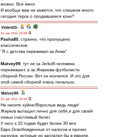
можно. Все имхо.
И вообще вам не кажется, что слишком много
сегодня терок о продавшемся коне?
ViolentOr
-
01 авг 2011 20:08
Pasha80
, странно, что пропущено
классическое
"Я с детства переживал за Анжи"
Matvey99
, тут не за Jerkoff-человека
переживают, а за Жиркова-футболиста
сборной России. Вот он кончился. И это для
этой самой сборной очень печально.
Matvey99
-
01 авг 2011 20:08
Не несите хуйню!Взрослые ведь люди!
Жирков вытащил лично для себя,и для своей
семьи счастливый билет.
У него к 32 годам будет более 30 мгн
Евро.Освобожденные от налогов и прочих
нагрузок, которые он заплатил бы в европе.