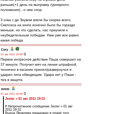
раньше(+1 день на выправку турнирного
положения)...о чем спор.
3 очка с де Зеувом взяли бы скорее всего.
Скепсиса на книге конечно было бы гораздо
меньше, но что сделать, нас приучили к
неубедительным победам. Нам уже все-равно
какая победа.
Cory
-
01 авг 2011 18:39
Первое интресное действие Паша совершил на
37 минуте. Получил мяч на линии штрафной,
технично в касание принял/развернулся и
ударил типа обводящим. Удара нет у Паши -
тюк в защита.
mmm
-
01 авг 2011 18:38
Jester » 01 авг 2011 19:31
# Непрочитанное сообщение Jester » 01 авг
2011 19:31
Выход Яковлева порадовал в плане того