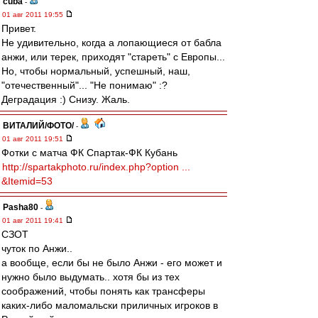
cuba
-
01 авг 2011 19:55
Привет.
Не удивительно, когда а лопающиеся от бабла
анжи, или терек, приходят "стареть" с Европы...
Но, чтобы нормальный, успешный, наш,
"отечественный"... "Не понимаю" :?
Деградация :) Снизу. Жаль.
ВИТАЛИЙ/ФОТО/
-
01 авг 2011 19:51
Фотки с матча ФК Спартак-ФК Кубань
http://spartakphoto.ru/index.php?option ...
&Itemid=53
Pasha80
-
01 авг 2011 19:41
СЗОТ
чуток по Анжи..
а вообще, если бы не было Анжи - его может и
нужно было выдумать.. хотя бы из тех
соображений, чтобы понять как трансферы
каких-либо маломальски приличных игроков в