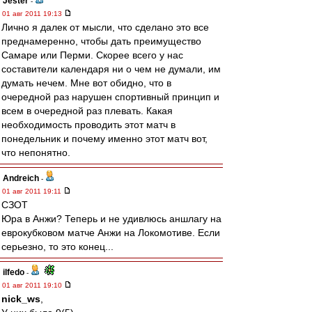
Jester
-
01 авг 2011 19:13
Лично я далек от мысли, что сделано это все
преднамеренно, чтобы дать преимущество
Самаре или Перми. Скорее всего у нас
составители календаря ни о чем не думали, им
думать нечем. Мне вот обидно, что в
очередной раз нарушен спортивный принцип и
всем в очередной раз плевать. Какая
необходимость проводить этот матч в
понедельник и почему именно этот матч вот,
что непонятно.
Andreich
-
01 авг 2011 19:11
СЗОТ
Юра в Анжи? Теперь и не удивлюсь аншлагу на
еврокубковом матче Анжи на Локомотиве. Если
серьезно, то это конец...
ilfedo
-
01 авг 2011 19:10
nick_ws
,