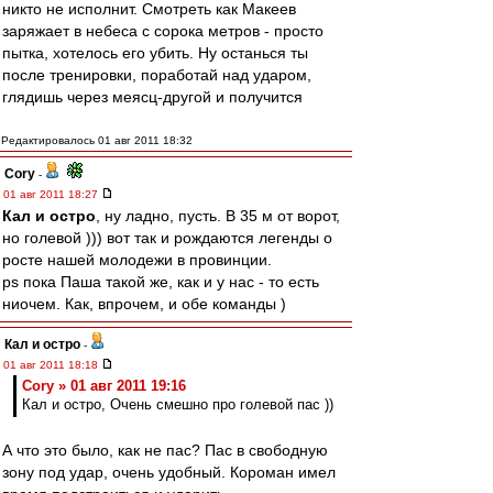
никто не исполнит. Смотреть как Макеев
заряжает в небеса с сорока метров - просто
пытка, хотелось его убить. Ну останься ты
после тренировки, поработай над ударом,
глядишь через меясц-другой и получится
Редактировалось 01 авг 2011 18:32
Cory
-
01 авг 2011 18:27
Кал и остро
, ну ладно, пусть. В 35 м от ворот,
но голевой ))) вот так и рождаются легенды о
росте нашей молодежи в провинции.
ps пока Паша такой же, как и у нас - то есть
ниочем. Как, впрочем, и обе команды )
Кал и остро
-
01 авг 2011 18:18
Cory » 01 авг 2011 19:16
Кал и остро, Очень смешно про голевой пас ))
А что это было, как не пас? Пас в свободную
зону под удар, очень удобный. Короман имел