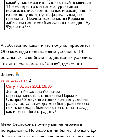
какой у нас охренительно честный чемпионат.
14 команд сыграли тот же тур не имея
возможности заявлять новых игроков, а вот 2
из них получили, пусть формальный, но
приоритет. Причем, как понимаю Короман,
забивший гол, тоже был заявлен сегодня. Ау,
Фурсенко???
А собственно какой и кто получил приоритет ?
Обе команды в одинаковых условиях. 14
остальных тоже были в одинаковых условиях.
Так что нечего искать "кошку", где ее нет.
Jester
-
01 авг 2011 18:37
Cory » 01 авг 2011 19:35
Jester, тебя сильно беспокоит
справедливость в отношении Перми и
Самары? У двух играющих команд условия
равны, остальным должно быть равномерно
пох, календарь был известен сто лет назад,
как и окна. Чего страдать?
Меня беспокоит, почему мы не играем в
понедельник. Не знаю взяли бы мы 3 очка с Де
Зеувом, но то что лишнюю игру на адаптацию