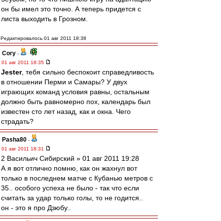
он бы имел это точно. А теперь придется с
листа выходить в Грозном.
Редактировалось 01 авг 2011 18:38
Cory
-
01 авг 2011 18:35
Jester
, тебя сильно беспокоит справедливость
в отношении Перми и Самары? У двух
играющих команд условия равны, остальным
должно быть равномерно пох, календарь был
известен сто лет назад, как и окна. Чего
страдать?
Pasha80
-
01 авг 2011 18:31
2 Васильич Сибирский » 01 авг 2011 19:28
А я вот отлично помню, как он жахнул вот
только в последнем матче с Кубанью метров с
35.. особого успеха не было - так что если
считать за удар только голы, то не годится..
он - это я про Дзюбу..