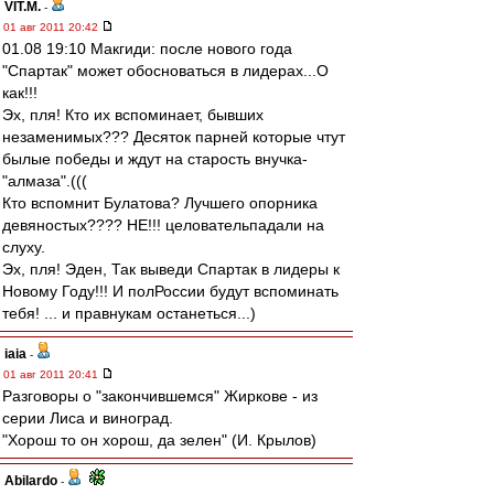
VIT.M.
-
01 авг 2011 20:42
01.08 19:10 Макгиди: после нового года
"Спартак" может обосноваться в лидерах...О
как!!!
Эх, пля! Кто их вспоминает, бывших
незаменимых??? Десяток парней которые чтут
былые победы и ждут на старость внучка-
"алмаза".(((
Кто вспомнит Булатова? Лучшего опорника
девяностых???? НЕ!!! целовательпадали на
слуху.
Эх, пля! Эден, Так выведи Спартак в лидеры к
Новому Году!!! И полРоссии будут вспоминать
тебя! ... и правнукам останеться...)
iaia
-
01 авг 2011 20:41
Разговоры о "закончившемся" Жиркове - из
серии Лиса и виноград.
"Хорош то он хорош, да зелен" (И. Крылов)
Abilardo
-