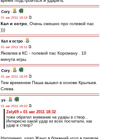
время подстроиться и ударить.
Cory
-
01 авг 2011 18:16
Кал и остро
, Очень смешно про голевой пас
)))
Кал и остро
-
01 авг 2011 18:11
Яковлев в КС - голевой пас Короману . 10
минута игры.
Cory
-
01 авг 2011 18:05
Тем временем Паша вышел в основе Крыльев.
Слева.
ys
-
01 авг 2011 18:02
Zely69 » 01 авг 2011 18:32
тоже обратил внимание на удары в створ...
Интересно какой удар из всех посчитали, как
удар в створ?
Например, удар Жано в ближний угол в первом