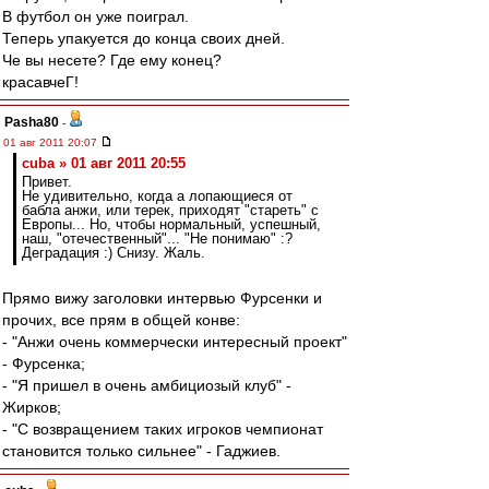
В футбол он уже поиграл.
Теперь упакуется до конца своих дней.
Че вы несете? Где ему конец?
красавчеГ!
Pasha80
-
01 авг 2011 20:07
cuba » 01 авг 2011 20:55
Привет.
Не удивительно, когда а лопающиеся от
бабла анжи, или терек, приходят "стареть" с
Европы... Но, чтобы нормальный, успешный,
наш, "отечественный"... "Не понимаю" :?
Деградация :) Снизу. Жаль.
Прямо вижу заголовки интервью Фурсенки и
прочих, все прям в общей конве:
- "Анжи очень коммерчески интересный проект"
- Фурсенка;
- "Я пришел в очень амбициозый клуб" -
Жирков;
- "С возвращением таких игроков чемпионат
становится только сильнее" - Гаджиев.