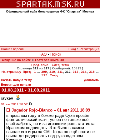
Официальный сайт болельщиков ФК "Спартак" Москва
Полная версия
Вход
•
Регистрация
FAQ
•
Поиск
Общение на сайте
Гостевая книга ВВ
»
Пред. тема
|
След. тема
Страница
312
из
317
[ Сообщений: 15813 ]
На страницу
Пред.
1
...
309
,
310
,
311
,
312
,
313
,
314
,
315
...
317
След.
Начать новую тему
Добавить
Версия для печати
01.08.2011 - 31.08.2011
jaykey
-
01 авг 2011 20:52
El Jugador Rojo-Blanco » 01 авг 2011 18:09
в прошлом году в бомжеграде Сухи провёл
фантастический матч, успев не только всё
своё забрать, но и за игравшим роль статиста
Иранеком подчищать. Это было в самом
начале его игры за СМ. Тогда он ещё почти не
начал деградировать под руководством
Карпина