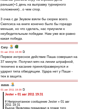
раньше(+1 день на выправку турнирного
положения)...о чем спор.
3 очка с де Зеувом взяли бы скорее всего.
Скепсиса на книге конечно было бы гораздо
меньше, но что сделать, нас приучили к
неубедительным победам. Нам уже все-равно
какая победа.
Cory
-
01 авг 2011 18:39
Первое интресное действие Паша совершил на
37 минуте. Получил мяч на линии штрафной,
технично в касание принял/развернулся и
ударил типа обводящим. Удара нет у Паши -
тюк в защита.
mmm
-
01 авг 2011 18:38
Jester » 01 авг 2011 19:31
# Непрочитанное сообщение Jester » 01 авг
2011 19:31
Выход Яковлева порадовал в плане того