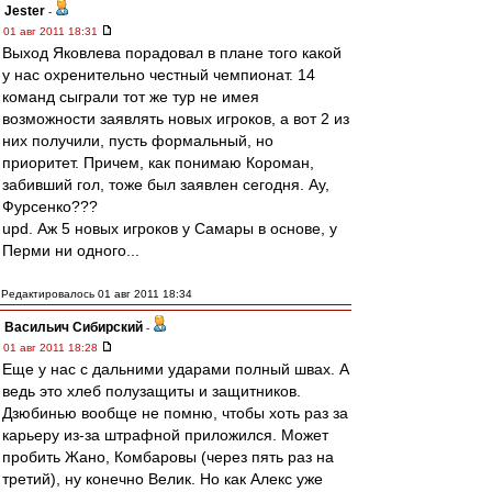
Jester
-
01 авг 2011 18:31
Выход Яковлева порадовал в плане того какой
у нас охренительно честный чемпионат. 14
команд сыграли тот же тур не имея
возможности заявлять новых игроков, а вот 2 из
них получили, пусть формальный, но
приоритет. Причем, как понимаю Короман,
забивший гол, тоже был заявлен сегодня. Ау,
Фурсенко???
upd. Аж 5 новых игроков у Самары в основе, у
Перми ни одного...
Редактировалось 01 авг 2011 18:34
Васильич Сибирский
-
01 авг 2011 18:28
Еще у нас с дальними ударами полный швах. А
ведь это хлеб полузащиты и защитников.
Дзюбинью вообще не помню, чтобы хоть раз за
карьеру из-за штрафной приложился. Может
пробить Жано, Комбаровы (через пять раз на
третий), ну конечно Велик. Но как Алекс уже