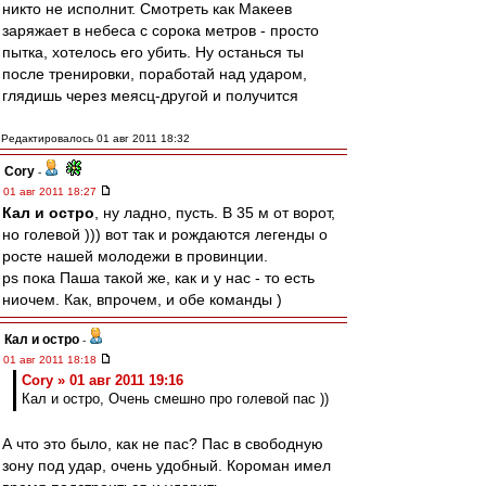
никто не исполнит. Смотреть как Макеев
заряжает в небеса с сорока метров - просто
пытка, хотелось его убить. Ну останься ты
после тренировки, поработай над ударом,
глядишь через меясц-другой и получится
Редактировалось 01 авг 2011 18:32
Cory
-
01 авг 2011 18:27
Кал и остро
, ну ладно, пусть. В 35 м от ворот,
но голевой ))) вот так и рождаются легенды о
росте нашей молодежи в провинции.
ps пока Паша такой же, как и у нас - то есть
ниочем. Как, впрочем, и обе команды )
Кал и остро
-
01 авг 2011 18:18
Cory » 01 авг 2011 19:16
Кал и остро, Очень смешно про голевой пас ))
А что это было, как не пас? Пас в свободную
зону под удар, очень удобный. Короман имел