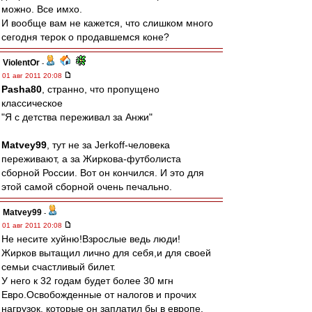
можно. Все имхо.
И вообще вам не кажется, что слишком много
сегодня терок о продавшемся коне?
ViolentOr
-
01 авг 2011 20:08
Pasha80
, странно, что пропущено
классическое
"Я с детства переживал за Анжи"
Matvey99
, тут не за Jerkoff-человека
переживают, а за Жиркова-футболиста
сборной России. Вот он кончился. И это для
этой самой сборной очень печально.
Matvey99
-
01 авг 2011 20:08
Не несите хуйню!Взрослые ведь люди!
Жирков вытащил лично для себя,и для своей
семьи счастливый билет.
У него к 32 годам будет более 30 мгн
Евро.Освобожденные от налогов и прочих
нагрузок, которые он заплатил бы в европе.