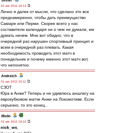
Jester
-
01 авг 2011 19:13
Лично я далек от мысли, что сделано это все
преднамеренно, чтобы дать преимущество
Самаре или Перми. Скорее всего у нас
составители календаря ни о чем не думали, им
думать нечем. Мне вот обидно, что в
очередной раз нарушен спортивный принцип и
всем в очередной раз плевать. Какая
необходимость проводить этот матч в
понедельник и почему именно этот матч вот,
что непонятно.
Andreich
-
01 авг 2011 19:11
СЗОТ
Юра в Анжи? Теперь и не удивлюсь аншлагу на
еврокубковом матче Анжи на Локомотиве. Если
серьезно, то это конец...
ilfedo
-
01 авг 2011 19:10
nick_ws
,