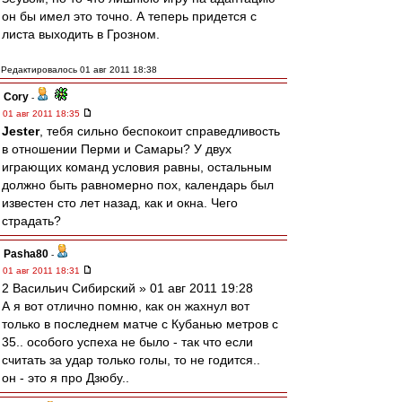
он бы имел это точно. А теперь придется с
листа выходить в Грозном.
Редактировалось 01 авг 2011 18:38
Cory
-
01 авг 2011 18:35
Jester
, тебя сильно беспокоит справедливость
в отношении Перми и Самары? У двух
играющих команд условия равны, остальным
должно быть равномерно пох, календарь был
известен сто лет назад, как и окна. Чего
страдать?
Pasha80
-
01 авг 2011 18:31
2 Васильич Сибирский » 01 авг 2011 19:28
А я вот отлично помню, как он жахнул вот
только в последнем матче с Кубанью метров с
35.. особого успеха не было - так что если
считать за удар только голы, то не годится..
он - это я про Дзюбу..