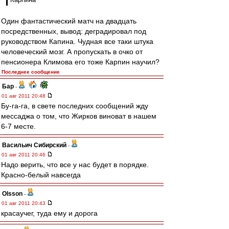
Один фантастический матч на двадцать
посредственных, вывод: деградировал под
руководством Капина. Чудная все таки штука
человеческий мозг. А пропускать в очко от
пенсионера Климова его тоже Карпин научил?
Последнее сообщение
Бар
-
01 авг 2011 20:48
Бу-га-га, в свете последних сообщений жду
мессаджа о том, что Жирков виноват в нашем
6-7 месте.
Васильич Сибирский
-
01 авг 2011 20:46
Надо верить, что все у нас будет в порядке.
Красно-белый навсегда
Olsson
-
01 авг 2011 20:43
красаучег, туда ему и дорога