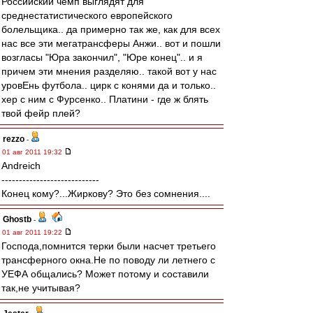
Российский чемп выглядят для
среднестатистического европейского
болельщика.. да примерно так же, как для всех
нас все эти мегатрансферы Анжи.. вот и пошли
возгласы "Юра закончил", "Юре конец".. и я
причем эти мнения разделяю.. такой вот у нас
уровЕнь футбола.. цирк с конями да и только..
хер с ним с Фурсенко.. Платини - где ж блять
твой фейр плей?
rezzo
-
01 авг 2011 19:32
Andreich
----------------------------
Конец кому?...Жиркову? Это без сомнения....
Ghostb
-
01 авг 2011 19:22
Господа,помнится терки были насчет третьего
трансферного окна.Не по поводу ли летнего с
УЕФА общались? Может потому и составили
так,не учитывая?