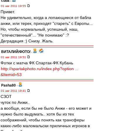
cuba
-
01 авг 2011 19:55
Привет.
Не удивительно, когда а лопающиеся от бабла
анжи, или терек, приходят "стареть" с Европы...
Но, чтобы нормальный, успешный, наш,
"отечественный"... "Не понимаю" :?
Деградация :) Снизу. Жаль.
ВИТАЛИЙ/ФОТО/
-
01 авг 2011 19:51
Фотки с матча ФК Спартак-ФК Кубань
http://spartakphoto.ru/index.php?option ...
&Itemid=53
Pasha80
-
01 авг 2011 19:41
СЗОТ
чуток по Анжи..
а вообще, если бы не было Анжи - его может и
нужно было выдумать.. хотя бы из тех
соображений, чтобы понять как трансферы
каких-либо маломальски приличных игроков в