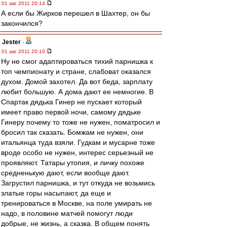
01 авг 2011 20:14
А если бы Жирков перешел в Шахтер, он бы
закончился?
Jester
-
01 авг 2011 20:10
Ну не смог адаптироваться тихий парнишка к
топ чемпионату и стране, слабоват оказался
духом. Домой захотел. Да вот беда, зарплату
любит большую. А дома дают ее немногие. В
Спартак дядька Гинер не пускает который
имеет право первой ночи, самому дядьке
Гинеру почему то тоже не нужен, поматросил и
бросил так сказать. Бомжам не нужен, они
итальянца туда взяли. Гудкам и мусарне тоже
вроде особо не нужен, интерес серьезный не
проявляют. Татары утопия, и личку похоже
средненькую дают, если вообще дают.
Загрустил парнишка, и тут откуда не возьмись
златые горы насыпают, да еще и
тренироваться в Москве, на поле умирать не
надо, в половине матчей помогут люди
добрые, не жизнь, а сказка. В общем понять