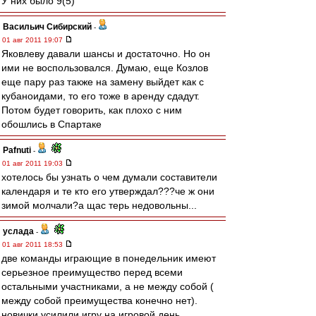
У них было 9(5)
Васильич Сибирский
-
01 авг 2011 19:07
Яковлеву давали шансы и достаточно. Но он
ими не воспользовался. Думаю, еще Козлов
еще пару раз также на замену выйдет как с
кубаноидами, то его тоже в аренду сдадут.
Потом будет говорить, как плохо с ним
обошлись в Спартаке
Pafnuti
-
01 авг 2011 19:03
хотелось бы узнать о чем думали составители
календаря и те кто его утверждал???че ж они
зимой молчали?а щас терь недовольны...
услада
-
01 авг 2011 18:53
две команды играющие в понедельник имеют
серьезное преимущество перед всеми
остальными участниками, а не между собой (
между собой преимущества конечно нет).
новички усилили игру на игровой день