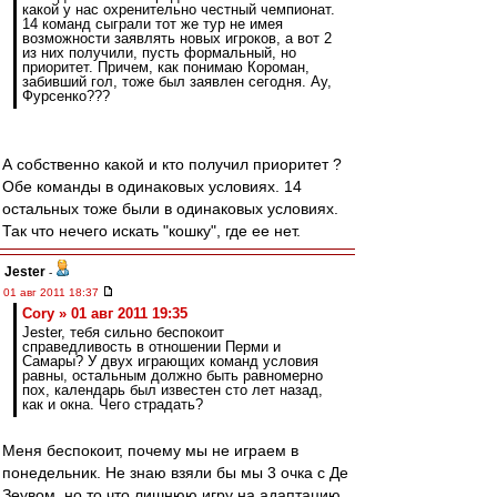
какой у нас охренительно честный чемпионат.
14 команд сыграли тот же тур не имея
возможности заявлять новых игроков, а вот 2
из них получили, пусть формальный, но
приоритет. Причем, как понимаю Короман,
забивший гол, тоже был заявлен сегодня. Ау,
Фурсенко???
А собственно какой и кто получил приоритет ?
Обе команды в одинаковых условиях. 14
остальных тоже были в одинаковых условиях.
Так что нечего искать "кошку", где ее нет.
Jester
-
01 авг 2011 18:37
Cory » 01 авг 2011 19:35
Jester, тебя сильно беспокоит
справедливость в отношении Перми и
Самары? У двух играющих команд условия
равны, остальным должно быть равномерно
пох, календарь был известен сто лет назад,
как и окна. Чего страдать?
Меня беспокоит, почему мы не играем в
понедельник. Не знаю взяли бы мы 3 очка с Де
Зеувом, но то что лишнюю игру на адаптацию