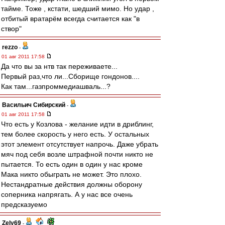
тайме. Тоже , кстати, шедший мимо. Но удар ,
отбитый вратарём всегда считается как "в
створ"
rezzo
-
01 авг 2011 17:58
Да что вы за нтв так переживаете...
Первый раз,что ли...Сборище гондонов....
Как там...газпроммедиашваль...?
Васильич Сибирский
-
01 авг 2011 17:58
Что есть у Козлова - желание идти в дриблинг,
тем более скорость у него есть. У остальных
этот элемент отсутствует напрочь. Даже убрать
мяч под себя возле штрафной почти никто не
пытается. То есть один в один у нас кроме
Мака никто обыграть не может. Это плохо.
Нестандратные действия должны оборону
соперника напрягать. А у нас все очень
предсказуемо
Zely69
-