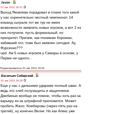
Jester
-
01 авг 2011 18:31
Выход Яковлева порадовал в плане того какой
у нас охренительно честный чемпионат. 14
команд сыграли тот же тур не имея
возможности заявлять новых игроков, а вот 2 из
них получили, пусть формальный, но
приоритет. Причем, как понимаю Короман,
забивший гол, тоже был заявлен сегодня. Ау,
Фурсенко???
upd. Аж 5 новых игроков у Самары в основе, у
Перми ни одного...
Редактировалось 01 авг 2011 18:34
Васильич Сибирский
-
01 авг 2011 18:28
Еще у нас с дальними ударами полный швах. А
ведь это хлеб полузащиты и защитников.
Дзюбинью вообще не помню, чтобы хоть раз за
карьеру из-за штрафной приложился. Может
пробить Жано, Комбаровы (через пять раз на
третий), ну конечно Велик. Но как Алекс уже