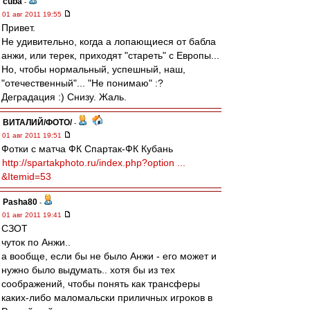
cuba
-
01 авг 2011 19:55
Привет.
Не удивительно, когда а лопающиеся от бабла
анжи, или терек, приходят "стареть" с Европы...
Но, чтобы нормальный, успешный, наш,
"отечественный"... "Не понимаю" :?
Деградация :) Снизу. Жаль.
ВИТАЛИЙ/ФОТО/
-
01 авг 2011 19:51
Фотки с матча ФК Спартак-ФК Кубань
http://spartakphoto.ru/index.php?option ...
&Itemid=53
Pasha80
-
01 авг 2011 19:41
СЗОТ
чуток по Анжи..
а вообще, если бы не было Анжи - его может и
нужно было выдумать.. хотя бы из тех
соображений, чтобы понять как трансферы
каких-либо маломальски приличных игроков в