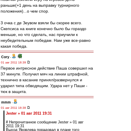
раньше(+1 день на выправку турнирного
положения)...о чем спор.
3 очка с де Зеувом взяли бы скорее всего.
Скепсиса на книге конечно было бы гораздо
меньше, но что сделать, нас приучили к
неубедительным победам. Нам уже все-равно
какая победа.
Cory
-
01 авг 2011 18:39
Первое интресное действие Паша совершил на
37 минуте. Получил мяч на линии штрафной,
технично в касание принял/развернулся и
ударил типа обводящим. Удара нет у Паши -
тюк в защита.
mmm
-
01 авг 2011 18:38
Jester » 01 авг 2011 19:31
# Непрочитанное сообщение Jester » 01 авг
2011 19:31
Выход Яковлева порадовал в плане того