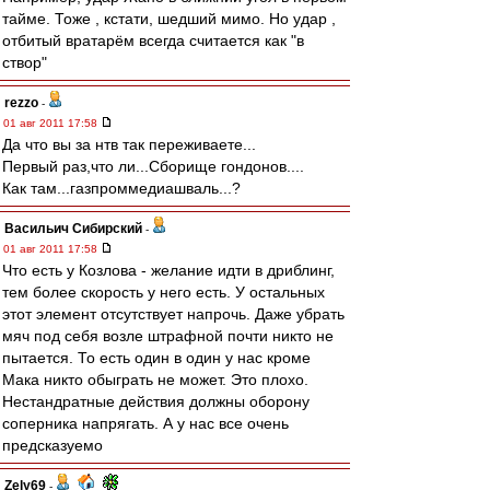
тайме. Тоже , кстати, шедший мимо. Но удар ,
отбитый вратарём всегда считается как "в
створ"
rezzo
-
01 авг 2011 17:58
Да что вы за нтв так переживаете...
Первый раз,что ли...Сборище гондонов....
Как там...газпроммедиашваль...?
Васильич Сибирский
-
01 авг 2011 17:58
Что есть у Козлова - желание идти в дриблинг,
тем более скорость у него есть. У остальных
этот элемент отсутствует напрочь. Даже убрать
мяч под себя возле штрафной почти никто не
пытается. То есть один в один у нас кроме
Мака никто обыграть не может. Это плохо.
Нестандратные действия должны оборону
соперника напрягать. А у нас все очень
предсказуемо
Zely69
-