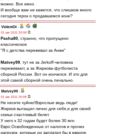
можно. Все имхо.
И вообще вам не кажется, что слишком много
сегодня терок о продавшемся коне?
ViolentOr
-
01 авг 2011 20:08
Pasha80
, странно, что пропущено
классическое
"Я с детства переживал за Анжи"
Matvey99
, тут не за Jerkoff-человека
переживают, а за Жиркова-футболиста
сборной России. Вот он кончился. И это для
этой самой сборной очень печально.
Matvey99
-
01 авг 2011 20:08
Не несите хуйню!Взрослые ведь люди!
Жирков вытащил лично для себя,и для своей
семьи счастливый билет.
У него к 32 годам будет более 30 мгн
Евро.Освобожденные от налогов и прочих
нагрузок, которые он заплатил бы в европе.