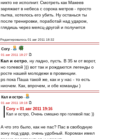
никто не исполнит. Смотреть как Макеев
заряжает в небеса с сорока метров - просто
пытка, хотелось его убить. Ну останься ты
после тренировки, поработай над ударом,
глядишь через меясц-другой и получится
Редактировалось 01 авг 2011 18:32
Cory
-
01 авг 2011 18:27
Кал и остро
, ну ладно, пусть. В 35 м от ворот,
но голевой ))) вот так и рождаются легенды о
росте нашей молодежи в провинции.
ps пока Паша такой же, как и у нас - то есть
ниочем. Как, впрочем, и обе команды )
Кал и остро
-
01 авг 2011 18:18
Cory » 01 авг 2011 19:16
Кал и остро, Очень смешно про голевой пас ))
А что это было, как не пас? Пас в свободную
зону под удар, очень удобный. Короман имел