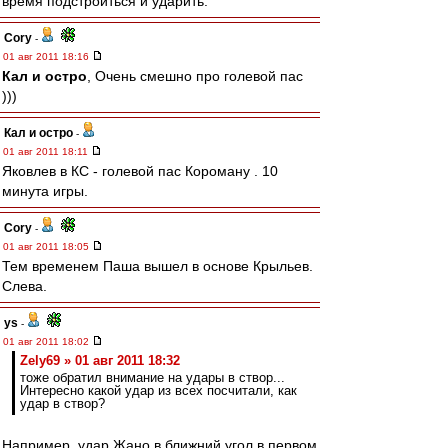
время подстроиться и ударить.
Cory
-
01 авг 2011 18:16
Кал и остро
, Очень смешно про голевой пас
)))
Кал и остро
-
01 авг 2011 18:11
Яковлев в КС - голевой пас Короману . 10
минута игры.
Cory
-
01 авг 2011 18:05
Тем временем Паша вышел в основе Крыльев.
Слева.
ys
-
01 авг 2011 18:02
Zely69 » 01 авг 2011 18:32
тоже обратил внимание на удары в створ...
Интересно какой удар из всех посчитали, как
удар в створ?
Например, удар Жано в ближний угол в первом