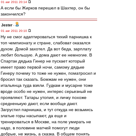
01 авг 2011 20:14
А если бы Жирков перешел в Шахтер, он бы
закончился?
Jester
-
01 авг 2011 20:10
Ну не смог адаптироваться тихий парнишка к
топ чемпионату и стране, слабоват оказался
духом. Домой захотел. Да вот беда, зарплату
любит большую. А дома дают ее немногие. В
Спартак дядька Гинер не пускает который
имеет право первой ночи, самому дядьке
Гинеру почему то тоже не нужен, поматросил и
бросил так сказать. Бомжам не нужен, они
итальянца туда взяли. Гудкам и мусарне тоже
вроде особо не нужен, интерес серьезный не
проявляют. Татары утопия, и личку похоже
средненькую дают, если вообще дают.
Загрустил парнишка, и тут откуда не возьмись
златые горы насыпают, да еще и
тренироваться в Москве, на поле умирать не
надо, в половине матчей помогут люди
добрые, не жизнь, а сказка. В общем понять