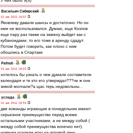
У них было 9(5)
Васильич Сибирский
-
01 авг 2011 19:07
Яковлеву давали шансы и достаточно. Но он
ими не воспользовался. Думаю, еще Козлов
еще пару раз также на замену выйдет как с
кубаноидами, то его тоже в аренду сдадут.
Потом будет говорить, как плохо с ним
обошлись в Спартаке
Pafnuti
-
01 авг 2011 19:03
хотелось бы узнать о чем думали составители
календаря и те кто его утверждал???че ж они
зимой молчали?а щас терь недовольны...
услада
-
01 авг 2011 18:53
две команды играющие в понедельник имеют
серьезное преимущество перед всеми
остальными участниками, а не между собой (
между собой преимущества конечно нет).
новички усилили игру на игровой день