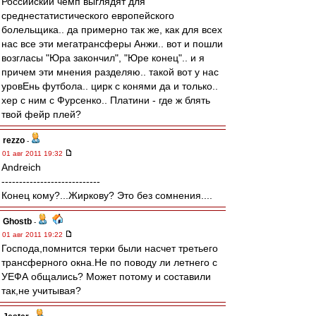
Российский чемп выглядят для
среднестатистического европейского
болельщика.. да примерно так же, как для всех
нас все эти мегатрансферы Анжи.. вот и пошли
возгласы "Юра закончил", "Юре конец".. и я
причем эти мнения разделяю.. такой вот у нас
уровЕнь футбола.. цирк с конями да и только..
хер с ним с Фурсенко.. Платини - где ж блять
твой фейр плей?
rezzo
-
01 авг 2011 19:32
Andreich
----------------------------
Конец кому?...Жиркову? Это без сомнения....
Ghostb
-
01 авг 2011 19:22
Господа,помнится терки были насчет третьего
трансферного окна.Не по поводу ли летнего с
УЕФА общались? Может потому и составили
так,не учитывая?