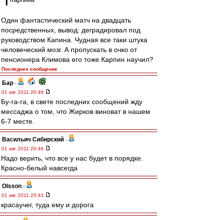
Один фантастический матч на двадцать
посредственных, вывод: деградировал под
руководством Капина. Чудная все таки штука
человеческий мозг. А пропускать в очко от
пенсионера Климова его тоже Карпин научил?
Последнее сообщение
Бар
-
01 авг 2011 20:48
Бу-га-га, в свете последних сообщений жду
мессаджа о том, что Жирков виноват в нашем
6-7 месте.
Васильич Сибирский
-
01 авг 2011 20:46
Надо верить, что все у нас будет в порядке.
Красно-белый навсегда
Olsson
-
01 авг 2011 20:43
красаучег, туда ему и дорога