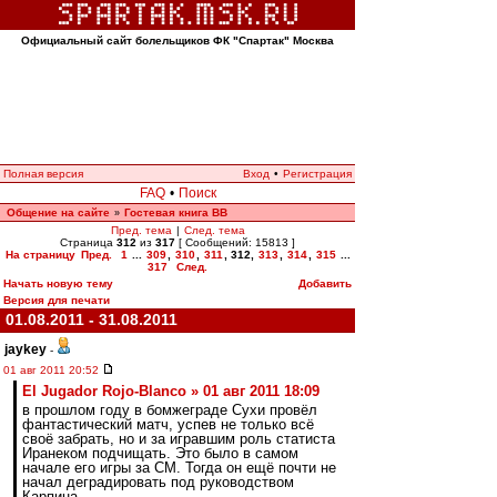
Официальный сайт болельщиков ФК "Спартак" Москва
Полная версия
Вход
•
Регистрация
FAQ
•
Поиск
Общение на сайте
Гостевая книга ВВ
»
Пред. тема
|
След. тема
Страница
312
из
317
[ Сообщений: 15813 ]
На страницу
Пред.
1
...
309
,
310
,
311
,
312
,
313
,
314
,
315
...
317
След.
Начать новую тему
Добавить
Версия для печати
01.08.2011 - 31.08.2011
jaykey
-
01 авг 2011 20:52
El Jugador Rojo-Blanco » 01 авг 2011 18:09
в прошлом году в бомжеграде Сухи провёл
фантастический матч, успев не только всё
своё забрать, но и за игравшим роль статиста
Иранеком подчищать. Это было в самом
начале его игры за СМ. Тогда он ещё почти не
начал деградировать под руководством
Карпина