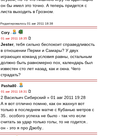
он бы имел это точно. А теперь придется с
листа выходить в Грозном.
Редактировалось 01 авг 2011 18:38
Cory
-
01 авг 2011 18:35
Jester
, тебя сильно беспокоит справедливость
в отношении Перми и Самары? У двух
играющих команд условия равны, остальным
должно быть равномерно пох, календарь был
известен сто лет назад, как и окна. Чего
страдать?
Pasha80
-
01 авг 2011 18:31
2 Васильич Сибирский » 01 авг 2011 19:28
А я вот отлично помню, как он жахнул вот
только в последнем матче с Кубанью метров с
35.. особого успеха не было - так что если
считать за удар только голы, то не годится..
он - это я про Дзюбу..