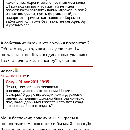
какой у нас охренительно честный чемпионат.
14 команд сыграли тот же тур не имея
возможности заявлять новых игроков, а вот 2
из них получили, пусть формальный, но
приоритет. Причем, как понимаю Короман,
забивший гол, тоже был заявлен сегодня. Ау,
Фурсенко???
А собственно какой и кто получил приоритет ?
Обе команды в одинаковых условиях. 14
остальных тоже были в одинаковых условиях.
Так что нечего искать "кошку", где ее нет.
Jester
-
01 авг 2011 18:37
Cory » 01 авг 2011 19:35
Jester, тебя сильно беспокоит
справедливость в отношении Перми и
Самары? У двух играющих команд условия
равны, остальным должно быть равномерно
пох, календарь был известен сто лет назад,
как и окна. Чего страдать?
Меня беспокоит, почему мы не играем в
понедельник. Не знаю взяли бы мы 3 очка с Де
Зеувом, но то что лишнюю игру на адаптацию