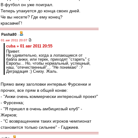
В футбол он уже поиграл.
Теперь упакуется до конца своих дней.
Че вы несете? Где ему конец?
красавчеГ!
Pasha80
-
01 авг 2011 20:07
cuba » 01 авг 2011 20:55
Привет.
Не удивительно, когда а лопающиеся от
бабла анжи, или терек, приходят "стареть" с
Европы... Но, чтобы нормальный, успешный,
наш, "отечественный"... "Не понимаю" :?
Деградация :) Снизу. Жаль.
Прямо вижу заголовки интервью Фурсенки и
прочих, все прям в общей конве:
- "Анжи очень коммерчески интересный проект"
- Фурсенка;
- "Я пришел в очень амбициозый клуб" -
Жирков;
- "С возвращением таких игроков чемпионат
становится только сильнее" - Гаджиев.