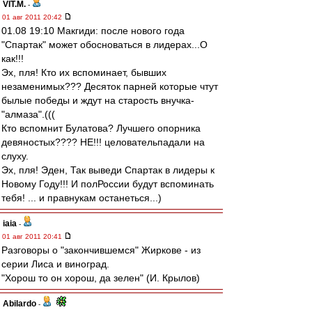
VIT.M.
-
01 авг 2011 20:42
01.08 19:10 Макгиди: после нового года
"Спартак" может обосноваться в лидерах...О
как!!!
Эх, пля! Кто их вспоминает, бывших
незаменимых??? Десяток парней которые чтут
былые победы и ждут на старость внучка-
"алмаза".(((
Кто вспомнит Булатова? Лучшего опорника
девяностых???? НЕ!!! целовательпадали на
слуху.
Эх, пля! Эден, Так выведи Спартак в лидеры к
Новому Году!!! И полРоссии будут вспоминать
тебя! ... и правнукам останеться...)
iaia
-
01 авг 2011 20:41
Разговоры о "закончившемся" Жиркове - из
серии Лиса и виноград.
"Хорош то он хорош, да зелен" (И. Крылов)
Abilardo
-