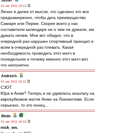
Jester
-
01 авг 2011 19:13
Лично я далек от мысли, что сделано это все
преднамеренно, чтобы дать преимущество
Самаре или Перми. Скорее всего у нас
составители календаря ни о чем не думали, им
думать нечем. Мне вот обидно, что в
очередной раз нарушен спортивный принцип и
всем в очередной раз плевать. Какая
необходимость проводить этот матч в
понедельник и почему именно этот матч вот,
что непонятно.
Andreich
-
01 авг 2011 19:11
СЗОТ
Юра в Анжи? Теперь и не удивлюсь аншлагу на
еврокубковом матче Анжи на Локомотиве. Если
серьезно, то это конец...
ilfedo
-
01 авг 2011 19:10
nick_ws
,