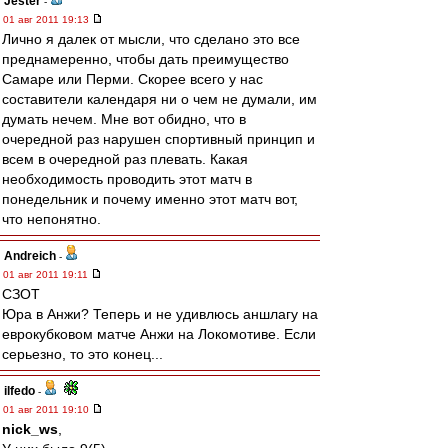
Jester
-
01 авг 2011 19:13
Лично я далек от мысли, что сделано это все
преднамеренно, чтобы дать преимущество
Самаре или Перми. Скорее всего у нас
составители календаря ни о чем не думали, им
думать нечем. Мне вот обидно, что в
очередной раз нарушен спортивный принцип и
всем в очередной раз плевать. Какая
необходимость проводить этот матч в
понедельник и почему именно этот матч вот,
что непонятно.
Andreich
-
01 авг 2011 19:11
СЗОТ
Юра в Анжи? Теперь и не удивлюсь аншлагу на
еврокубковом матче Анжи на Локомотиве. Если
серьезно, то это конец...
ilfedo
-
01 авг 2011 19:10
nick_ws
,