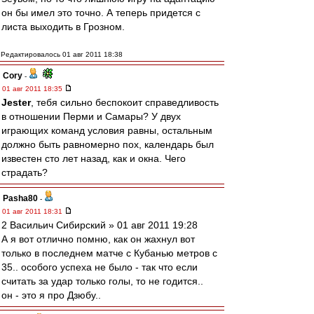
он бы имел это точно. А теперь придется с
листа выходить в Грозном.
Редактировалось 01 авг 2011 18:38
Cory
-
01 авг 2011 18:35
Jester
, тебя сильно беспокоит справедливость
в отношении Перми и Самары? У двух
играющих команд условия равны, остальным
должно быть равномерно пох, календарь был
известен сто лет назад, как и окна. Чего
страдать?
Pasha80
-
01 авг 2011 18:31
2 Васильич Сибирский » 01 авг 2011 19:28
А я вот отлично помню, как он жахнул вот
только в последнем матче с Кубанью метров с
35.. особого успеха не было - так что если
считать за удар только голы, то не годится..
он - это я про Дзюбу..