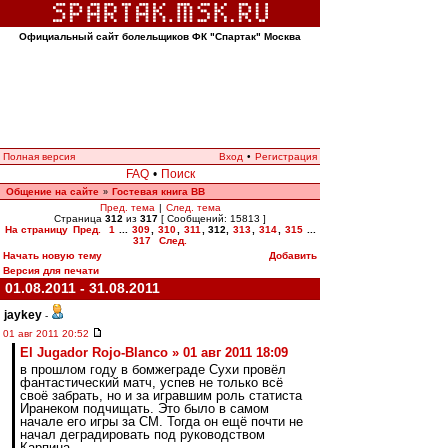
Официальный сайт болельщиков ФК "Спартак" Москва
Полная версия
Вход
•
Регистрация
FAQ
•
Поиск
Общение на сайте
Гостевая книга ВВ
»
Пред. тема
|
След. тема
Страница
312
из
317
[ Сообщений: 15813 ]
На страницу
Пред.
1
...
309
,
310
,
311
,
312
,
313
,
314
,
315
...
317
След.
Начать новую тему
Добавить
Версия для печати
01.08.2011 - 31.08.2011
jaykey
-
01 авг 2011 20:52
El Jugador Rojo-Blanco » 01 авг 2011 18:09
в прошлом году в бомжеграде Сухи провёл
фантастический матч, успев не только всё
своё забрать, но и за игравшим роль статиста
Иранеком подчищать. Это было в самом
начале его игры за СМ. Тогда он ещё почти не
начал деградировать под руководством
Карпина