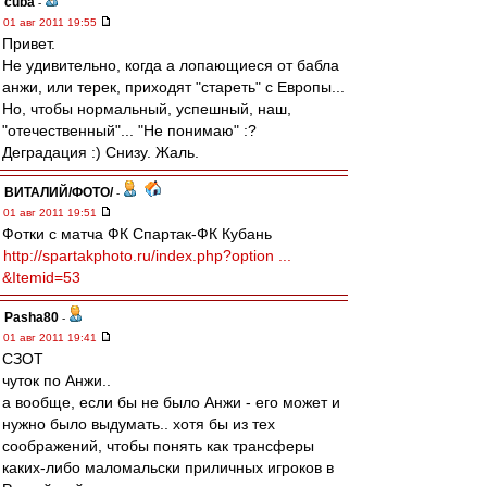
cuba
-
01 авг 2011 19:55
Привет.
Не удивительно, когда а лопающиеся от бабла
анжи, или терек, приходят "стареть" с Европы...
Но, чтобы нормальный, успешный, наш,
"отечественный"... "Не понимаю" :?
Деградация :) Снизу. Жаль.
ВИТАЛИЙ/ФОТО/
-
01 авг 2011 19:51
Фотки с матча ФК Спартак-ФК Кубань
http://spartakphoto.ru/index.php?option ...
&Itemid=53
Pasha80
-
01 авг 2011 19:41
СЗОТ
чуток по Анжи..
а вообще, если бы не было Анжи - его может и
нужно было выдумать.. хотя бы из тех
соображений, чтобы понять как трансферы
каких-либо маломальски приличных игроков в