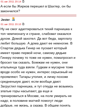
01 авг 2011 20:14
А если бы Жирков перешел в Шахтер, он бы
закончился?
Jester
-
01 авг 2011 20:10
Ну не смог адаптироваться тихий парнишка к
топ чемпионату и стране, слабоват оказался
духом. Домой захотел. Да вот беда, зарплату
любит большую. А дома дают ее немногие. В
Спартак дядька Гинер не пускает который
имеет право первой ночи, самому дядьке
Гинеру почему то тоже не нужен, поматросил и
бросил так сказать. Бомжам не нужен, они
итальянца туда взяли. Гудкам и мусарне тоже
вроде особо не нужен, интерес серьезный не
проявляют. Татары утопия, и личку похоже
средненькую дают, если вообще дают.
Загрустил парнишка, и тут откуда не возьмись
златые горы насыпают, да еще и
тренироваться в Москве, на поле умирать не
надо, в половине матчей помогут люди
добрые, не жизнь, а сказка. В общем понять