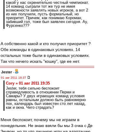
какой у нас охренительно честный чемпионат.
14 команд сыграли тот же тур не имея
возможности заявлять новых игроков, а вот 2
из них получили, пусть формальный, но
приоритет. Причем, как понимаю Короман,
забивший гол, тоже был заявлен сегодня. Ау,
Фурсенко???
А собственно какой и кто получил приоритет ?
Обе команды в одинаковых условиях. 14
остальных тоже были в одинаковых условиях.
Так что нечего искать "кошку", где ее нет.
Jester
-
01 авг 2011 18:37
Cory » 01 авг 2011 19:35
Jester, тебя сильно беспокоит
справедливость в отношении Перми и
Самары? У двух играющих команд условия
равны, остальным должно быть равномерно
пох, календарь был известен сто лет назад,
как и окна. Чего страдать?
Меня беспокоит, почему мы не играем в
понедельник. Не знаю взяли бы мы 3 очка с Де
Зеувом, но то что лишнюю игру на адаптацию