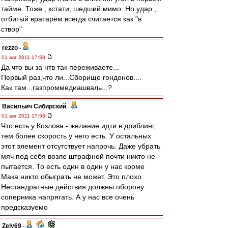
тайме. Тоже , кстати, шедший мимо. Но удар ,
отбитый вратарём всегда считается как "в
створ"
rezzo
-
01 авг 2011 17:58
Да что вы за нтв так переживаете...
Первый раз,что ли...Сборище гондонов....
Как там...газпроммедиашваль...?
Васильич Сибирский
-
01 авг 2011 17:58
Что есть у Козлова - желание идти в дриблинг,
тем более скорость у него есть. У остальных
этот элемент отсутствует напрочь. Даже убрать
мяч под себя возле штрафной почти никто не
пытается. То есть один в один у нас кроме
Мака никто обыграть не может. Это плохо.
Нестандратные действия должны оборону
соперника напрягать. А у нас все очень
предсказуемо
Zely69
-