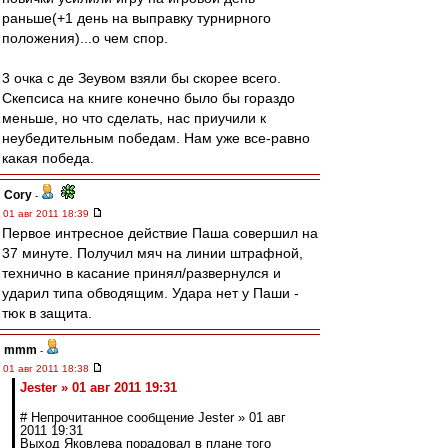
раньше(+1 день на выправку турнирного
положения)...о чем спор.
3 очка с де Зеувом взяли бы скорее всего.
Скепсиса на книге конечно было бы гораздо
меньше, но что сделать, нас приучили к
неубедительным победам. Нам уже все-равно
какая победа.
Cory
-
01 авг 2011 18:39
Первое интресное действие Паша совершил на
37 минуте. Получил мяч на линии штрафной,
технично в касание принял/развернулся и
ударил типа обводящим. Удара нет у Паши -
тюк в защита.
mmm
-
01 авг 2011 18:38
Jester » 01 авг 2011 19:31
# Непрочитанное сообщение Jester » 01 авг
2011 19:31
Выход Яковлева порадовал в плане того