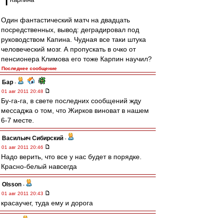
Один фантастический матч на двадцать
посредственных, вывод: деградировал под
руководством Капина. Чудная все таки штука
человеческий мозг. А пропускать в очко от
пенсионера Климова его тоже Карпин научил?
Последнее сообщение
Бар
-
01 авг 2011 20:48
Бу-га-га, в свете последних сообщений жду
мессаджа о том, что Жирков виноват в нашем
6-7 месте.
Васильич Сибирский
-
01 авг 2011 20:46
Надо верить, что все у нас будет в порядке.
Красно-белый навсегда
Olsson
-
01 авг 2011 20:43
красаучег, туда ему и дорога