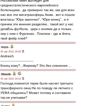
Российский чемп выглядят для
среднестатистического европейского
болельщика.. да примерно так же, как для всех
нас все эти мегатрансферы Анжи.. вот и пошли
возгласы "Юра закончил", "Юре конец".. и я
причем эти мнения разделяю.. такой вот у нас
уровЕнь футбола.. цирк с конями да и только..
хер с ним с Фурсенко.. Платини - где ж блять
твой фейр плей?
rezzo
-
01 авг 2011 19:32
Andreich
----------------------------
Конец кому?...Жиркову? Это без сомнения....
Ghostb
-
01 авг 2011 19:22
Господа,помнится терки были насчет третьего
трансферного окна.Не по поводу ли летнего с
УЕФА общались? Может потому и составили
так,не учитывая?