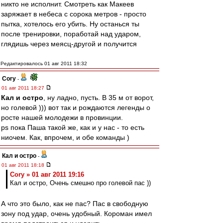
никто не исполнит. Смотреть как Макеев
заряжает в небеса с сорока метров - просто
пытка, хотелось его убить. Ну останься ты
после тренировки, поработай над ударом,
глядишь через меясц-другой и получится
Редактировалось 01 авг 2011 18:32
Cory
-
01 авг 2011 18:27
Кал и остро
, ну ладно, пусть. В 35 м от ворот,
но голевой ))) вот так и рождаются легенды о
росте нашей молодежи в провинции.
ps пока Паша такой же, как и у нас - то есть
ниочем. Как, впрочем, и обе команды )
Кал и остро
-
01 авг 2011 18:18
Cory » 01 авг 2011 19:16
Кал и остро, Очень смешно про голевой пас ))
А что это было, как не пас? Пас в свободную
зону под удар, очень удобный. Короман имел