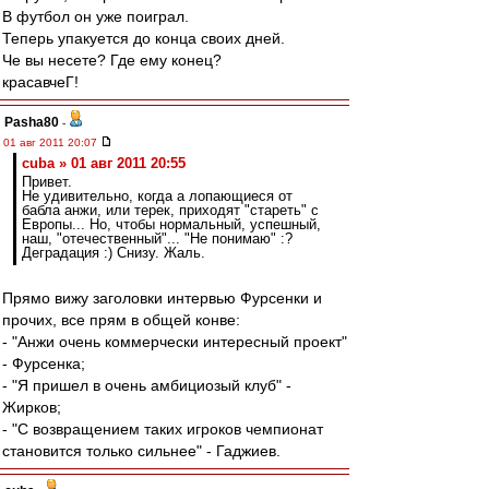
В футбол он уже поиграл.
Теперь упакуется до конца своих дней.
Че вы несете? Где ему конец?
красавчеГ!
Pasha80
-
01 авг 2011 20:07
cuba » 01 авг 2011 20:55
Привет.
Не удивительно, когда а лопающиеся от
бабла анжи, или терек, приходят "стареть" с
Европы... Но, чтобы нормальный, успешный,
наш, "отечественный"... "Не понимаю" :?
Деградация :) Снизу. Жаль.
Прямо вижу заголовки интервью Фурсенки и
прочих, все прям в общей конве:
- "Анжи очень коммерчески интересный проект"
- Фурсенка;
- "Я пришел в очень амбициозый клуб" -
Жирков;
- "С возвращением таких игроков чемпионат
становится только сильнее" - Гаджиев.