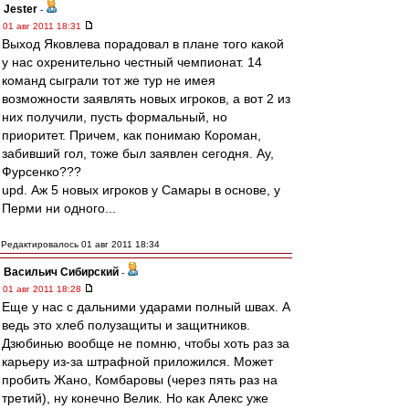
Jester
-
01 авг 2011 18:31
Выход Яковлева порадовал в плане того какой
у нас охренительно честный чемпионат. 14
команд сыграли тот же тур не имея
возможности заявлять новых игроков, а вот 2 из
них получили, пусть формальный, но
приоритет. Причем, как понимаю Короман,
забивший гол, тоже был заявлен сегодня. Ау,
Фурсенко???
upd. Аж 5 новых игроков у Самары в основе, у
Перми ни одного...
Редактировалось 01 авг 2011 18:34
Васильич Сибирский
-
01 авг 2011 18:28
Еще у нас с дальними ударами полный швах. А
ведь это хлеб полузащиты и защитников.
Дзюбинью вообще не помню, чтобы хоть раз за
карьеру из-за штрафной приложился. Может
пробить Жано, Комбаровы (через пять раз на
третий), ну конечно Велик. Но как Алекс уже