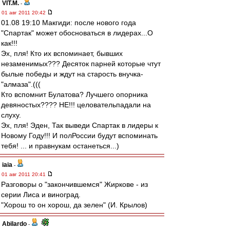
VIT.M.
-
01 авг 2011 20:42
01.08 19:10 Макгиди: после нового года
"Спартак" может обосноваться в лидерах...О
как!!!
Эх, пля! Кто их вспоминает, бывших
незаменимых??? Десяток парней которые чтут
былые победы и ждут на старость внучка-
"алмаза".(((
Кто вспомнит Булатова? Лучшего опорника
девяностых???? НЕ!!! целовательпадали на
слуху.
Эх, пля! Эден, Так выведи Спартак в лидеры к
Новому Году!!! И полРоссии будут вспоминать
тебя! ... и правнукам останеться...)
iaia
-
01 авг 2011 20:41
Разговоры о "закончившемся" Жиркове - из
серии Лиса и виноград.
"Хорош то он хорош, да зелен" (И. Крылов)
Abilardo
-