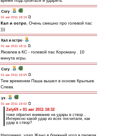
время подстроиться и ударить.
Cory
-
01 авг 2011 18:16
Кал и остро
, Очень смешно про голевой пас
)))
Кал и остро
-
01 авг 2011 18:11
Яковлев в КС - голевой пас Короману . 10
минута игры.
Cory
-
01 авг 2011 18:05
Тем временем Паша вышел в основе Крыльев.
Слева.
ys
-
01 авг 2011 18:02
Zely69 » 01 авг 2011 18:32
тоже обратил внимание на удары в створ...
Интересно какой удар из всех посчитали, как
удар в створ?
Например, удар Жано в ближний угол в первом