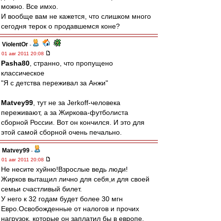
можно. Все имхо.
И вообще вам не кажется, что слишком много
сегодня терок о продавшемся коне?
ViolentOr
-
01 авг 2011 20:08
Pasha80
, странно, что пропущено
классическое
"Я с детства переживал за Анжи"
Matvey99
, тут не за Jerkoff-человека
переживают, а за Жиркова-футболиста
сборной России. Вот он кончился. И это для
этой самой сборной очень печально.
Matvey99
-
01 авг 2011 20:08
Не несите хуйню!Взрослые ведь люди!
Жирков вытащил лично для себя,и для своей
семьи счастливый билет.
У него к 32 годам будет более 30 мгн
Евро.Освобожденные от налогов и прочих
нагрузок, которые он заплатил бы в европе.