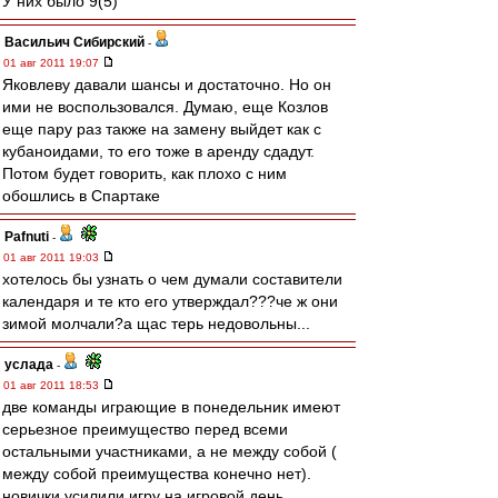
У них было 9(5)
Васильич Сибирский
-
01 авг 2011 19:07
Яковлеву давали шансы и достаточно. Но он
ими не воспользовался. Думаю, еще Козлов
еще пару раз также на замену выйдет как с
кубаноидами, то его тоже в аренду сдадут.
Потом будет говорить, как плохо с ним
обошлись в Спартаке
Pafnuti
-
01 авг 2011 19:03
хотелось бы узнать о чем думали составители
календаря и те кто его утверждал???че ж они
зимой молчали?а щас терь недовольны...
услада
-
01 авг 2011 18:53
две команды играющие в понедельник имеют
серьезное преимущество перед всеми
остальными участниками, а не между собой (
между собой преимущества конечно нет).
новички усилили игру на игровой день