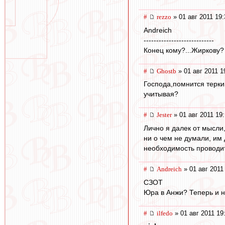
#
rezzo
» 01 авг 2011 19:
Andreich
----------------------------
Конец кому?...Жиркову? 
#
Ghostb
» 01 авг 2011 1
Господа,помнится терки
учитывая?
#
Jester
» 01 авг 2011 19
Лично я далек от мысли
ни о чем не думали, им
необходимость проводить
#
Andreich
» 01 авг 2011
СЗОТ
Юра в Анжи? Теперь и н
#
ilfedo
» 01 авг 2011 19