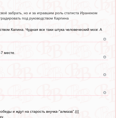
своё забрать, но и за игравшим роль статиста Иранеком
еградировать под руководством Карпина
твом Капина. Чудная все таки штука человеческий мозг. А
-7 месте.
беды и ждут на старость внучка-"алмаза".(((
ху.