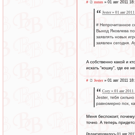
#
mmm
» 01 авг 2011 18
Jester » 01 авг 201
# Непрочитанное со
Выход Яковлева пор
заявлять новых игр
заявлен сегодня. А
А собственно какой и кт
искать "кошку", где ее не
#
Jester
» 01 авг 2011 18
Cory » 01 авг 2011
Jester, тебя силь
равномерно пох, ка
Меня беспокоит, почему
точно. А теперь придетс
Редактировалось 01 авг 201