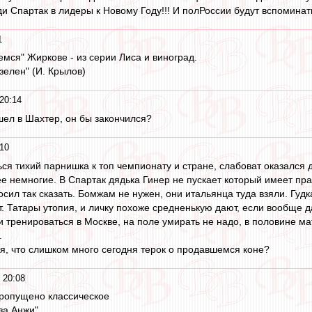
ди Спартак в лидеры к Новому Году!!! И полРоссии будут вспоминать 
1
емся" Жиркове - из серии Лиса и виноград.
зелен" (И. Крылов)
20:14
ел в Шахтер, он бы закончился?
:10
ся тихий парнишка к топ чемпионату и стране, слабоват оказался 
е немногие. В Спартак дядька Гинер не пускает который имеет пра
сил так сказать. Бомжам не нужен, они итальянца туда взяли. Гуд
 Татары утопия, и личку похоже средненькую дают, если вообще да
и тренироваться в Москве, на поле умирать не надо, в половине ма
.
я, что слишком много сегодня терок о продавшемся коне?
 20:08
 пропущено классическое
за Анжи"