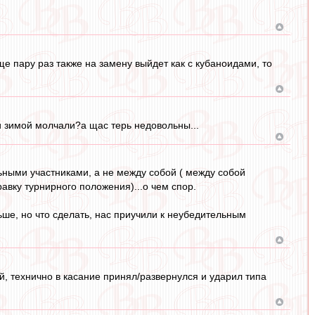
е пару раз также на замену выйдет как с кубаноидами, то
и зимой молчали?а щас терь недовольны...
ными участниками, а не между собой ( между собой
авку турнирного положения)...о чем спор.
ьше, но что сделать, нас приучили к неубедительным
, технично в касание принял/развернулся и ударил типа