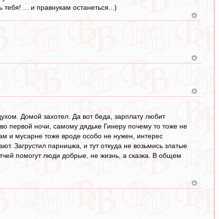
тебя! ... и правнукам останеться...)
духом. Домой захотел. Да вот беда, зарплату любит
во первой ночи, самому дядьке Гинеру почему то тоже не
кам и мусарне тоже вроде особо не нужен, интерес
ют. Загрустил парнишка, и тут откуда не возьмись златые
тчей помогут люди добрые, не жизнь, а сказка. В общем