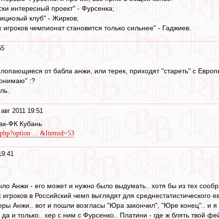
ски интересный проект" - Фурсенка;
ициозый клуб" - Жирков;
 игроков чемпионат становится только сильнее" - Гаджиев.
55
 лопающиеся от бабла анжи, или терек, приходят "стареть" с Евро
понимаю" :?
ль.
 авг 2011 19:51
ак-ФК Кубань
x.php?option ... &Itemid=53
19:41
ыло Анжи - его может и нужно было выдумать.. хотя бы из тех сооб
игроков в Российский чемп выглядят для среднестатистического ев
ры Анжи.. вот и пошли возгласы "Юра закончил", "Юре конец".. и я
 да и только.. хер с ним с Фурсенко.. Платини - где ж блять твой ф