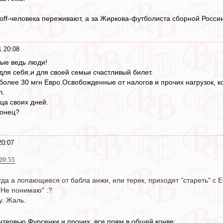
rkoff-человека переживают, а за Жиркова-футболиста сборной Росси
1 20:08
ые ведь люди!
ля себя,и для своей семьи счастливый билет.
 более 30 мгн Евро.Освобожденные от налогов и прочих нагрузок, к
л.
ца своих дней.
конец?
20:07
 20:55
гда а лопающиеся от бабла анжи, или терек, приходят "стареть" с 
 "Не понимаю" :?
у. Жаль.
нтервью Фурсенки и прочих, все прям в общей конве: