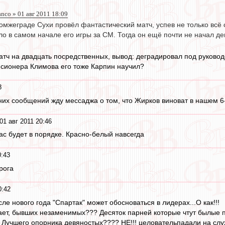
anco » 01 авг 2011 18:09
омжеграде Сухи провёл фантастический матч, успев не только всё 
о в самом начале его игры за СМ. Тогда он ещё почти не начал д
тч на двадцать посредственных, вывод: деградировал под руководс
енсионера Климова его тоже Карпин научил?
8
дних сообщений жду мессаджа о том, что Жирков виноват в нашем 6
01 авг 2011 20:46
нас будет в порядке. Красно-белый навсегда
0:43
рога
0:42
сле нового года "Спартак" может обосноваться в лидерах...О как!!!
нает, бывших незаменимых??? Десяток парней которые чтут былые по
 Лучшего опорника девяностых???? НЕ!!! целовательпадали на слу