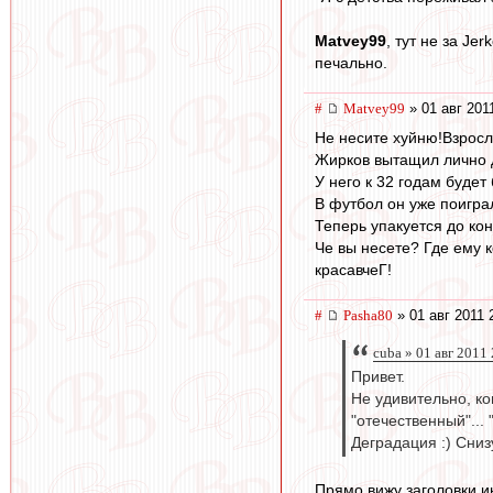
Matvey99
, тут не за Je
печально.
#
Matvey99
» 01 авг 201
Не несите хуйню!Взросл
Жирков вытащил лично д
У него к 32 годам будет
В футбол он уже поигра
Теперь упакуется до кон
Че вы несете? Где ему 
красавчеГ!
#
Pasha80
» 01 авг 2011 
cuba » 01 авг 2011
Привет.
Не удивительно, ко
"отечественный"...
Деградация :) Сниз
Прямо вижу заголовки и