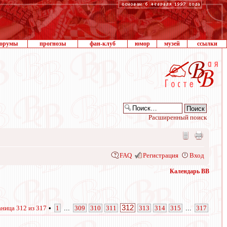
орумы
прогнозы
фан-клуб
юмор
музей
ссылки
Расширенный поиск
FAQ
Регистрация
Вход
Календарь ВВ
312
аница
312
из
317
•
1
...
309
310
311
313
314
315
...
317