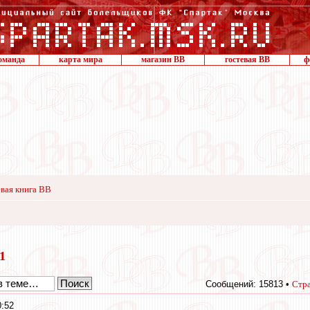
оманда
карта мира
магазин ВВ
гостевая ВВ
ф
вая книга ВВ
11
Сообщений: 15813 •
Стр
0:52