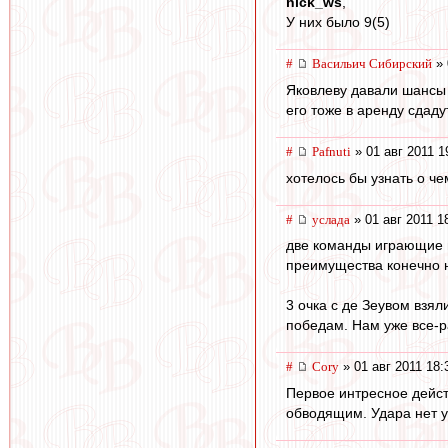
nick_ws
,
У них было 9(5)
#
Васильич Сибирский
» 
Яковлеву давали шансы 
его тоже в аренду сдаду
#
Pafnuti
» 01 авг 2011 1
хотелось бы узнать о ч
#
услада
» 01 авг 2011 1
две команды играющие 
преимущества конечно н
3 очка с де Зеувом взял
победам. Нам уже все-р
#
Cory
» 01 авг 2011 18:
Первое интресное дейст
обводящим. Удара нет у