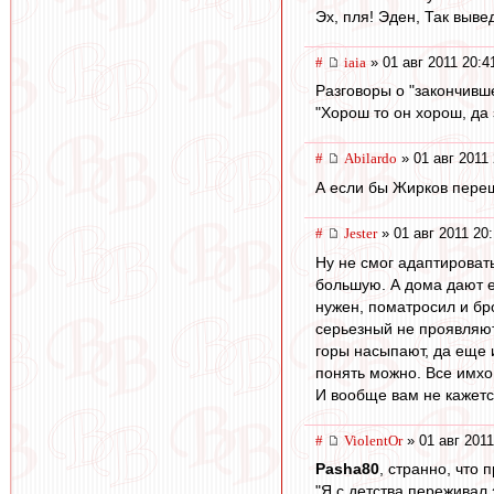
Эх, пля! Эден, Так выве
#
iaia
» 01 авг 2011 20:4
Разговоры о "закончивш
"Хорош то он хорош, да 
#
Abilardo
» 01 авг 2011 
А если бы Жирков переш
#
Jester
» 01 авг 2011 20
Ну не смог адаптировать
большую. А дома дают е
нужен, поматросил и бро
серьезный не проявляют.
горы насыпают, да еще 
понять можно. Все имхо
И вообще вам не кажетс
#
ViolentOr
» 01 авг 2011
Pasha80
, странно, что
"Я с детства переживал 