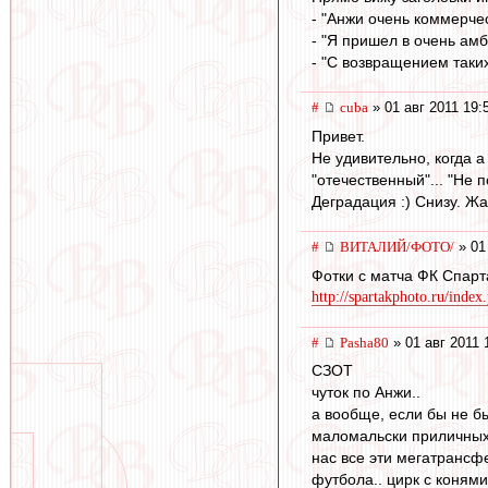
- "Анжи очень коммерче
- "Я пришел в очень амб
- "С возвращением таких
#
cuba
» 01 авг 2011 19:
Привет.
Не удивительно, когда а
"отечественный"... "Не 
Деградация :) Снизу. Жа
#
ВИТАЛИЙ/ФОТО/
» 01
Фотки с матча ФК Спарт
http://spartakphoto.ru/inde
#
Pasha80
» 01 авг 2011 
СЗОТ
чуток по Анжи..
а вообще, если бы не б
маломальски приличных 
нас все эти мегатрансфе
футбола.. цирк с конями