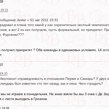
:38
1 19:31
общение Jester » 01 авг 2011 19:31
адовал в плане того какой у нас охренительно честный чемпионат.
оков, а вот 2 из них получили, пусть формальный, но приоритет. П
у, Фурсенко???
о получил приоритет ? Обе команды в одинаковых условиях. 14 ост
т.
:37
 19:35
но беспокоит справедливость в отношении Перми и Самары? У двух
лендарь был известен сто лет назад, как и окна. Чего страдать?
 мы не играем в понедельник. Не знаю взяли бы мы 3 очка с Де Зе
я с листа выходить в Грозном.
1 18:38