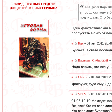
СБОР ДЕНЕЖНЫХ СРЕДСТВ
El Jugador Rojo-Bl
ДЛЯ ДЕТЕЙ ТОЛИКА ГЕРЦЫНА
в прошлом году в б
подчищать. Это был
Один фантастический ма
пропускать в очко от п
#
Бар
» 01 авг 2011 20:4
Бу-га-га, в свете после
#
Васильич Сибирский
» 
Надо верить, что все у 
#
Olsson
» 01 авг 2011 2
красаучег, туда ему и до
#
VIT.M.
» 01 авг 2011 2
01.08 19:10 Макгиди: по
Эх, пля! Кто их вспоми
Кто вспомнит Булатова?