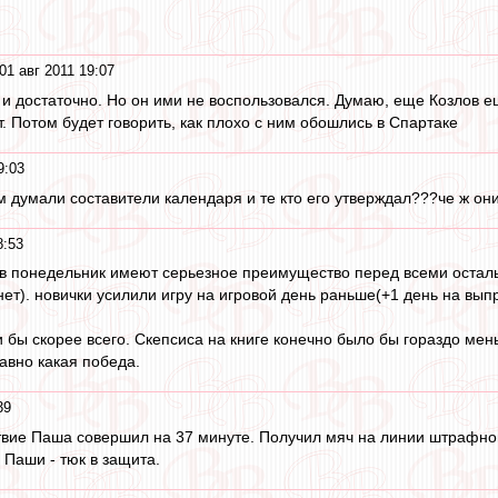
01 авг 2011 19:07
и достаточно. Но он ими не воспользовался. Думаю, еще Козлов ещ
т. Потом будет говорить, как плохо с ним обошлись в Спартаке
9:03
ем думали составители календаря и те кто его утверждал???че ж он
8:53
в понедельник имеют серьезное преимущество перед всеми осталь
ет). новички усилили игру на игровой день раньше(+1 день на выпр
и бы скорее всего. Скепсиса на книге конечно было бы гораздо мен
авно какая победа.
39
вие Паша совершил на 37 минуте. Получил мяч на линии штрафной
 Паши - тюк в защита.