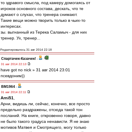
то здравого смысла, под камеру домогаясь от
игроков основного состава, дескать, что те
думают о слухах, что тренера снимают.
Такие вещи можно творить только в чьих-то
интересах.
зы. выгнанный из Терека Саламыч - для них
тренер. Ух, тренер...
Редактировалось 31 авг 2014 22:18
Спартачек-Казачек!
-
31 авг 2014 22:13
have got no nick » 31 авг 2014 23:01
псевдоним))
BM1964
-
31 авг 2014 22:11
Arni51
,
Арни, видишь ли, сейчас, конечно, все просто
предельно раздражены, отсюда такой тон
посланий. На книге, откровенно говоря, давно
не было такого градуса ненависти. Я не знаю
мотивов Матвея и Смотрящего, могу только