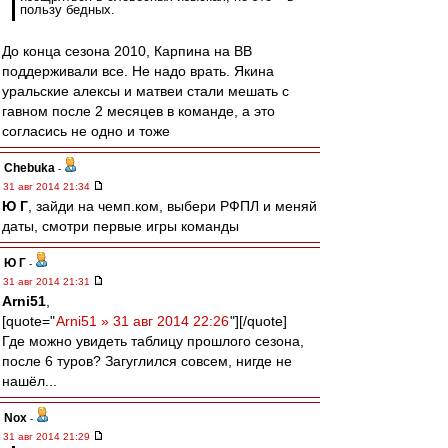
пользу бедных.
До конца сезона 2010, Карпина на ВВ
поддерживали все. Не надо врать. Якина
уральские алексы и матвеи стали мешать с
гавном после 2 месяцев в команде, а это
согласись не одно и тоже
Chebuka
-
31 авг 2014 21:34
Ю Г
, зайди на чемп.ком, выбери РФПЛ и меняй
даты, смотри первые игры команды
Ю Г
-
31 авг 2014 21:31
Arni51
,
[quote="
Arni51 » 31 авг 2014 22:26
"][/quote]
Где можно увидеть таблицу прошлого сезона,
после 6 туров? Загуглился совсем, нигде не
нашёл...
Nox
-
31 авг 2014 21:29