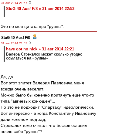
31 авг 2014 21:57
StuG 40 Ausf F/8 » 31 авг 2014 22:53
Это не моя цитата про "руины".
StuG 40 Ausf F/8
-
31 авг 2014 21:53
have got no nick » 31 авг 2014 22:21
Валера Стрекалок может сколько угодно
ссылаться на «руины»
Да, да...
Вот этот эпитет Валерия Павловича меня
всегда очень веселит.
Можно было бы конечно притянуть ещё что-то
типа "авгиевых конюшен"...
Но это не подходит "Спартаку" идеологически.
Вот интересно - а когда Константину Ивановичу
дали коленом под зад,
Стрекалок тоже считал, что Бесков оставил
после себя "руины"?