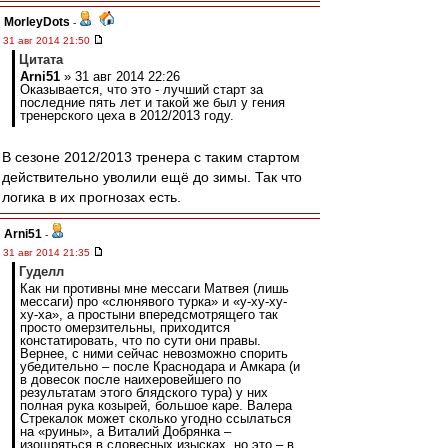
MorleyDots
-
31 авг 2014 21:50
Цитата
Arni51
» 31 авг 2014 22:26
Оказывается, что это - лучший старт за
последние пять лет и такой же был у гения
тренерского цеха в 2012/2013 году.
В сезоне 2012/2013 тренера с таким стартом
действительно уволили ещё до зимы. Так что
логика в их прогнозах есть.
Arni51
-
31 авг 2014 21:35
Гуделл
Как ни противны мне мессаги Матвея (лишь
мессаги) про «слюнявого турка» и «у-ху-ху-
ху-ха», а простыни впередсмотрящего так
просто омерзительны, приходится
констатировать, что по сути они правы.
Вернее, с ними сейчас невозможно спорить
убедительно – после Краснодара и Амкара (и
в довесок после наихеровейшего по
результатам этого блядского тура) у них
полная рука козырей, большое каре. Валера
Стрекалок может сколько угодно ссылаться
на «руины», а Виталий Добрянка –
изощряться в словесных изысках, но это – в