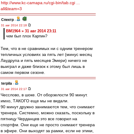
http://www.kc-camapa.ru/cgi-bin/tab.cgi ...
all&team=3
Спектр
-
31 авг 2014 22:18
BM1964 » 31 авг 2014 23:11
чем был плох Карпин?
Тем, что в не сравнимых ни с одним тренером
тепличных условиях за пять лет (минус месяц
Лаудрупа и пять месяцев Эмери) ничего не
выиграл и даже близок к этому был лишь в
самом первом сезоне.
terpila
-
31 авг 2014 22:17
Чесслово, в шоке. От оборзелости 90 минут.
имхо, ТАКОГО еще мы не видали.
90 минут дружно занимаются тем, что снимают
тренера. Системно, можно сказать, поскольку в
пятницу Черданцев это все говорил на
спортфм. Они еще не просто снимают тренера
в эфире. Они выходят за рамки, если не этики,