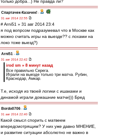
только добра...) Не правда ли?
Спартачек-Казачек!
-
31 авг 2014 22:55
# Arni51 » 31 авг 2014 23:4
я под вопрсом подразумевал что в Москве как
можно считать игры на выезде?? с лохами на
локо тоже выезд?)
Arni51
-
31 авг 2014 22:42
irod sm » 8 минут назад
Все правильно Серега.
Играли на выезде только три матча. Рубин,
Краснодар, Амкар.
Т.е, исходя из твоей логики с ишаками и
динамой играли домашние матчи))) Бред
Bordo0706
-
31 авг 2014 22:40
Какой смысл спорить с матвеем
впередсмотрящим? У них уже давно МНЕНИЕ,
и развитие ситуации абсолютно не важно в