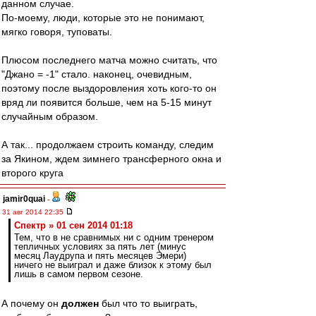
данном случае.
По-моему, люди, которые это не понимают,
мягко говоря, туповаты.
Плюсом последнего матча можно считать, что
"Джано = -1" стало. наконец, очевидным,
поэтому после выздоровления хоть кого-то он
вряд ли появится больше, чем на 5-15 минут
случайным образом.
А так... продолжаем строить команду, следим
за Якином, ждем зимнего трансферного окна и
второго круга
jamir0quai
-
31 авг 2014 22:35
Спектр » 01 сен 2014 01:18
Тем, что в не сравнимых ни с одним тренером
тепличных условиях за пять лет (минус
месяц Лаудрупа и пять месяцев Эмери)
ничего не выиграл и даже близок к этому был
лишь в самом первом сезоне.
А почему он
должен
был что то выиграть,