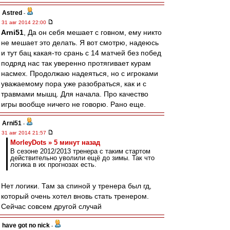
Astred
-
31 авг 2014 22:00
Arni51
, Да он себя мешает с говном, ему никто
не мешает это делать. Я вот смотрю, надеюсь
и тут бац какая-то срань с 14 матчей без побед
подряд нас так уверенно протягивает курам
насмех. Продолжаю надеяться, но с игроками
уважаемому пора уже разобраться, как и с
травмами мышц. Для начала. Про качество
игры вообще ничего не говорю. Рано еще.
Arni51
-
31 авг 2014 21:57
MorleyDots » 5 минут назад
В сезоне 2012/2013 тренера с таким стартом
действительно уволили ещё до зимы. Так что
логика в их прогнозах есть.
Нет логики. Там за спиной у тренера был гд,
который очень хотел вновь стать тренером.
Сейчас совсем другой случай
have got no nick
-