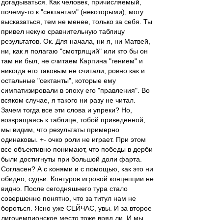
догадываться. Как человек, причисляемый,
почему-то к "сектантам" (некоторыми), могу
высказаться, тем не менее, только за себя. Ты
привел некую сравнительную таблицу
результатов. Ок. Для начала, ни я, ни Матвей,
ни, как я полагаю "смотрящий" или кто бы он
там ни был, не считаем Карпина "гением" и
никогда его таковым не считали, ровно как и
остальные "сектанты", которые ему
симпатизировали в эпоху его "правления". Во
всяком случае, я такого ни разу не читал.
Зачем тогда все эти слова и упреки? Но,
возвращаясь к таблице, тобой приведенной,
мы видим, что результаты примерно
одинаковы. +- очко роли не играет. При этом
все объективно понимают, что победы в дерби
были достигнуты при большой доли фарта.
Согласен? А с конями и с помощью, как это ни
обидно, судьи. Контуров игровой концепции не
видно. После сегодняшнего тура стало
совершенно понятно, что за титул нам не
бороться. Ясно уже СЕЙЧАС, увы. И за второе
лигочемпионское место тоже вряд ли. И мы