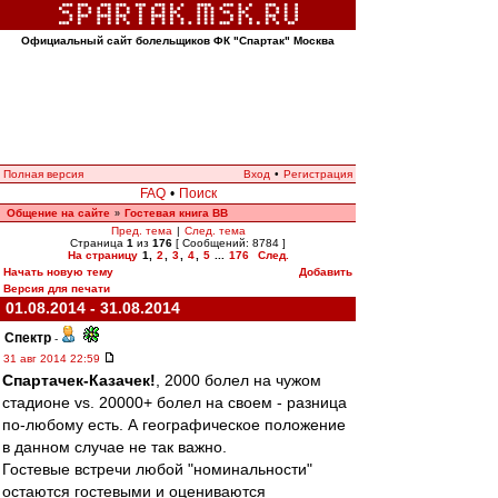
Официальный сайт болельщиков ФК "Спартак" Москва
Полная версия
Вход
•
Регистрация
FAQ
•
Поиск
Общение на сайте
Гостевая книга ВВ
»
Пред. тема
|
След. тема
Страница
1
из
176
[ Сообщений: 8784 ]
На страницу
1
,
2
,
3
,
4
,
5
...
176
След.
Начать новую тему
Добавить
Версия для печати
01.08.2014 - 31.08.2014
Спектр
-
31 авг 2014 22:59
Спартачек-Казачек!
, 2000 болел на чужом
стадионе vs. 20000+ болел на своем - разница
по-любому есть. А географическое положение
в данном случае не так важно.
Гостевые встречи любой "номинальности"
остаются гостевыми и оцениваются