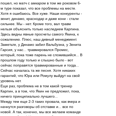
пошел, но матч с амкаром в том же роковом 6-
м туре показал, что все проблемы на месте.
Хотя я ошибаюсь. Все хуже. Наши конкуренты -
зенит, динамо, краснодар и даже кони - стали
сильнее. Мы - нет. Кроме того, вал травм
нельзя объяснить только наследием Карпина.
Здесь видны явные просчеты самого Якина, к
сожалению. Плюс, наш дивный менеджмент.
Заметьте, у Динамо забил Вальбуэна, у Зенита
Гарсия, у нас... травмировался Промес,
который, пока тоже парень не сложившийся... В
прошлом году только и слышно было - вот
сейчас поправятся травмированные и тогда...
Сейчас началась та же песня. Хотя никаких
гарантий, что Юра или Ромулу выйдут на свой
уровень нет.
Еще раз, проблема не в том какой тренер
Карпин, а в том, что Якин не предложил, пока,
ничего принципиально лучшего...
Между тем еще 2-3 таких провала, как вчера и
начнутся разговоры об отставке и... все по
новой. А так, конечно, мы все желаем команде