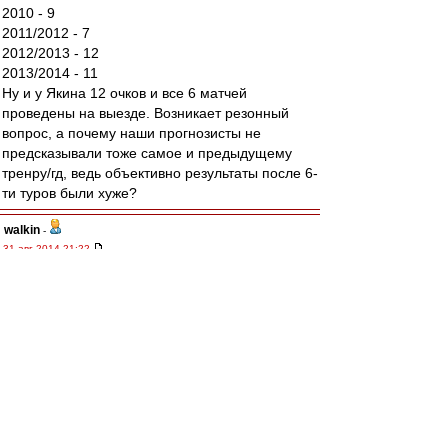
2010 - 9
2011/2012 - 7
2012/2013 - 12
2013/2014 - 11
Ну и у Якина 12 очков и все 6 матчей
проведены на выезде. Возникает резонный
вопрос, а почему наши прогнозисты не
предсказывали тоже самое и предыдущему
тренру/гд, ведь объективно результаты после 6-
ти туров были хуже?
walkin
-
31 авг 2014 21:22
Матвей
, последуй моему примеру, забей,
возьми и просто забей.
Только друзья на стадио и счет на табло, зачем
смотреть на поле??
А вместо телевизора рекомендую лишних два
часа здорового сна.
Алекс1975
-
31 авг 2014 21:22
Ю Г » 31 авг 2014 20:11