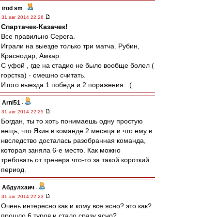
irod sm
-
31 авг 2014 22:26
Спартачек-Казачек!
Все правильно Серега.
Играли на выезде только три матча. Рубин,
Краснодар, Амкар.
С уфой , где на стадио не было вообще болел (
горстка) - смешно считать.
Итого выезда 1 победа и 2 поражения. :(
Arni51
-
31 авг 2014 22:25
Богдан, ты то хоть понимаешь одну простую
вещь, что Якин в команде 2 месяца и что ему в
нвследство досталась разобранная команда,
которая заняла 6-е место. Как можно
требовать от тренера что-то за такой короткий
период.
Абдулхаич
-
31 авг 2014 22:23
Очень интересно как и кому все ясно? это как?
прошло 6 туров и стало сразу ясно?