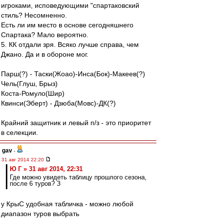
игроками, исповедующими "спартаковский
стиль? Несомненно.
Есть ли им место в основе сегодняшнего
Спартака? Мало вероятно.
5. КК отдали зря. Всяко лучше справа, чем
Джано. Да и в обороне мог.
Парш(?) - Таски(Жоао)-Инса(Бок)-Макеев(?)
Чель(Глуш, Брыз)
Коста-Ромуло(Шир)
Квинси(Эберт) - Дзюба(Мовс)-ДК(?)
Крайний защитник и левый п/з - это приоритет
в селекции.
gav
-
31 авг 2014 22:20
Ю Г » 31 авг 2014, 22:31
Где можно увидеть таблицу прошлого сезона,
после 6 туров? З
у КрыС удобная табличка - можно любой
диапазон туров выбрать