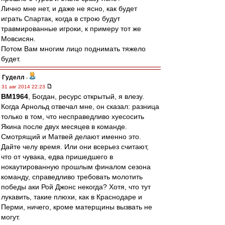
Лично мне нет, и даже не ясно, как будет
играть Спартак, когда в строю будут
травмированные игроки, к примеру тот же
Мовсисян.
Потом Вам многим лицо поднимать тяжело
будет.
Гуделл
-
31 авг 2014 22:23
BM1964
, Богдан, ресурс открытый, я влезу.
Когда Арнольд отвечал мне, он сказал: разница
только в том, что несправедливо хуесосить
Якина после двух месяцев в команде.
Смотрящий и Матвей делают именно это.
Дайте челу время. Или они всерьез считают,
что от чувака, едва пришедшего в
нокаутированную прошлым финалом сезона
команду, справедливо требовать молотить
победы аки Рой Джонс некогда? Хотя, что тут
лукавить, такие плюхи, как в Краснодаре и
Перми, ничего, кроме матерщины вызвать не
могут.