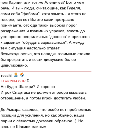
чем Карпин или тот же Аленичев? Вот о чем
речь. И вы - люди, считающие, как Гуделл,
сами себя "фобами", хотя заметь - я этого не
говорю, так вот Вы это сами прекрасно
понимаете, отсюда такой высокий порог
раздражения и взаимных упреков, вплоть до
уже просто неприличных "доносов" и призывов
к админам "обуздать зарвавшихся". А между
тем ситуация настолько отдает
безысходностью, что нападки взаимные стоило
бы прекратить и вести дискуссию более
цивилизовано.
recchi
-
31 авг 2014 22:07
Не будет Шакири? И хорошо.
Игрок Спартака не должен априори вызывать
отвращение, а потом игрой достигать любви.
До Амкара казалось, что особо нет проблемных
позиций для усиления, но как обычно, наши
парни с лёгкостью доказали обратное :(. Но
ведь не Шакири единым.