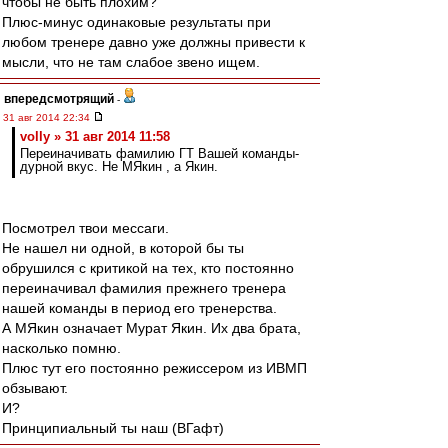
чтобы не быть плохим?
Плюс-минус одинаковые результаты при
любом тренере давно уже должны привести к
мысли, что не там слабое звено ищем.
впередсмотрящий
-
31 авг 2014 22:34
volly » 31 авг 2014 11:58
Переиначивать фамилию ГТ Вашей команды-
дурной вкус. Не МЯкин , а Якин.
Посмотрел твои мессаги.
Не нашел ни одной, в которой бы ты
обрушился с критикой на тех, кто постоянно
переиначивал фамилия прежнего тренера
нашей команды в период его тренерства.
А МЯкин означает Мурат Якин. Их два брата,
насколько помню.
Плюс тут его постоянно режиссером из ИВМП
обзывают.
И?
Принципиальный ты наш (ВГафт)