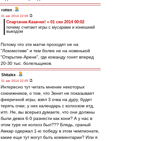
rotten
-
31 авг 2014 22:06
Спартачек-Казачек! » 01 сен 2014 00:02
почему считают игры с мусарами и конюшней
выездом
Потому что эти матчи проходят не на
"Локомотиве" и тем более не на новенькой
"Открытие-Арене", где команду гонят вперед
20-30 тыс. болельщиков.
Shitalex
-
31 авг 2014 22:05
Интересно тут читать мнение некоторых
сокнижников, о том, что Зенит не показывает
фееричной игры, взял 3 очка на дуру, будет
терять очки, у них календарь с колхозом итд,
итп. Не, вы всерьез думаете, что они должны
были девок 6-0 разнести как кони? А у нас в
этом туре не колхоз был??? Блядь, сраный
Амкар одержал 1-ю победу в этом чемпионате,
какие еще тут могут быть комментарии? Или я