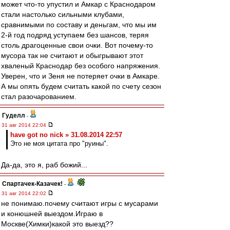
может что-то упустил и Амкар с Краснодаром
стали настолько сильными клубами,
сравнимыми по составу и деньгам, что мы им
2-й год подряд уступаем без шансов, теряя
столь драгоценные свои очки. Вот почему-то
мусора так не считают и обыгрывают этот
хваленый Краснодар без особого напряжения.
Уверен, что и Зеня не потеряет очки в Амкаре.
А мы опять будем считать какой по счету сезон
стал разочарованием.
Гуделл
-
31 авг 2014 22:04
have got no nick » 31.08.2014 22:57
Это не моя цитата про "руины".
Да-да, это я, раб божий...
Спартачек-Казачек!
-
31 авг 2014 22:02
не понимаю.почему считают игры с мусарами
и конюшней выездом.Играю в
Москве(Химки)какой это выезд??