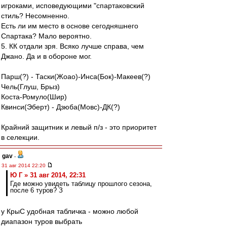
игроками, исповедующими "спартаковский
стиль? Несомненно.
Есть ли им место в основе сегодняшнего
Спартака? Мало вероятно.
5. КК отдали зря. Всяко лучше справа, чем
Джано. Да и в обороне мог.
Парш(?) - Таски(Жоао)-Инса(Бок)-Макеев(?)
Чель(Глуш, Брыз)
Коста-Ромуло(Шир)
Квинси(Эберт) - Дзюба(Мовс)-ДК(?)
Крайний защитник и левый п/з - это приоритет
в селекции.
gav
-
31 авг 2014 22:20
Ю Г » 31 авг 2014, 22:31
Где можно увидеть таблицу прошлого сезона,
после 6 туров? З
у КрыС удобная табличка - можно любой
диапазон туров выбрать