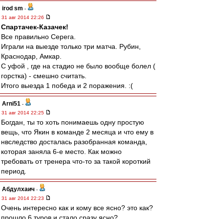
irod sm
-
31 авг 2014 22:26
Спартачек-Казачек!
Все правильно Серега.
Играли на выезде только три матча. Рубин,
Краснодар, Амкар.
С уфой , где на стадио не было вообще болел (
горстка) - смешно считать.
Итого выезда 1 победа и 2 поражения. :(
Arni51
-
31 авг 2014 22:25
Богдан, ты то хоть понимаешь одну простую
вещь, что Якин в команде 2 месяца и что ему в
нвследство досталась разобранная команда,
которая заняла 6-е место. Как можно
требовать от тренера что-то за такой короткий
период.
Абдулхаич
-
31 авг 2014 22:23
Очень интересно как и кому все ясно? это как?
прошло 6 туров и стало сразу ясно?