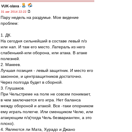
VUK-slava
-
31 авг 2014 22:22
Пару недель на раздумье. Мое видение
проблем:
1. ДК.
На сегодня сильнейший в составе левый п/з
или нап. И там его место. Латераль из него
слабенький-или оборона, или атака. В атаке
полезней.
2. Макеев.
Лучшая позиция - левый защитник. И место его
законное, и центрзащитников достаточно.
Через полгода будет в сборной.
3. Глушаков.
При Чельстреме на поле не совсем понимает,
в чем заключается его игра. Нет баланса
между обороной и атакой. Все -таки опорником
ему играть полегче. Или сменщиком Челю, или
атакующим п/з(тогда Чель безвариантен, а это
плохо).
4. Являются ли Мата, Хурадо и Джано