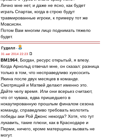
Лично мне нет, и даже не ясно, как будет
играть Спартак, когда в строю будут
травмированные игроки, к примеру тот же
Мовсисян.
Потом Вам многим лицо поднимать тяжело
будет.
Гуделл
-
31 авг 2014 22:23
BM1964
, Богдан, ресурс открытый, я влезу.
Когда Арнольд отвечал мне, он сказал: разница
только в том, что несправедливо хуесосить
Якина после двух месяцев в команде.
Смотрящий и Матвей делают именно это.
Дайте челу время. Или они всерьез считают,
что от чувака, едва пришедшего в
нокаутированную прошлым финалом сезона
команду, справедливо требовать молотить
победы аки Рой Джонс некогда? Хотя, что тут
лукавить, такие плюхи, как в Краснодаре и
Перми, ничего, кроме матерщины вызвать не
могут.