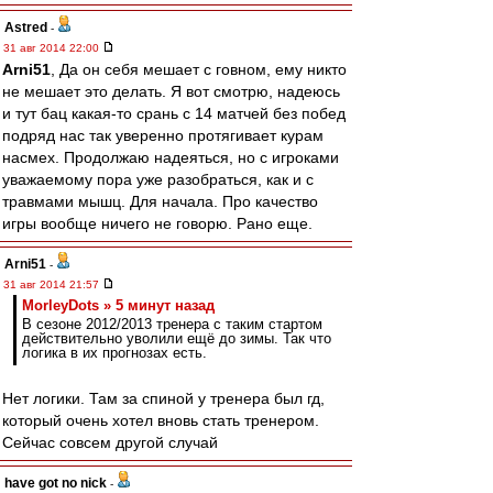
Astred
-
31 авг 2014 22:00
Arni51
, Да он себя мешает с говном, ему никто
не мешает это делать. Я вот смотрю, надеюсь
и тут бац какая-то срань с 14 матчей без побед
подряд нас так уверенно протягивает курам
насмех. Продолжаю надеяться, но с игроками
уважаемому пора уже разобраться, как и с
травмами мышц. Для начала. Про качество
игры вообще ничего не говорю. Рано еще.
Arni51
-
31 авг 2014 21:57
MorleyDots » 5 минут назад
В сезоне 2012/2013 тренера с таким стартом
действительно уволили ещё до зимы. Так что
логика в их прогнозах есть.
Нет логики. Там за спиной у тренера был гд,
который очень хотел вновь стать тренером.
Сейчас совсем другой случай
have got no nick
-