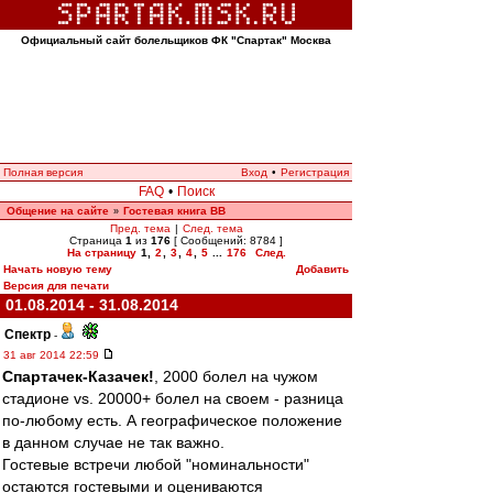
Официальный сайт болельщиков ФК "Спартак" Москва
Полная версия
Вход
•
Регистрация
FAQ
•
Поиск
Общение на сайте
Гостевая книга ВВ
»
Пред. тема
|
След. тема
Страница
1
из
176
[ Сообщений: 8784 ]
На страницу
1
,
2
,
3
,
4
,
5
...
176
След.
Начать новую тему
Добавить
Версия для печати
01.08.2014 - 31.08.2014
Спектр
-
31 авг 2014 22:59
Спартачек-Казачек!
, 2000 болел на чужом
стадионе vs. 20000+ болел на своем - разница
по-любому есть. А географическое положение
в данном случае не так важно.
Гостевые встречи любой "номинальности"
остаются гостевыми и оцениваются