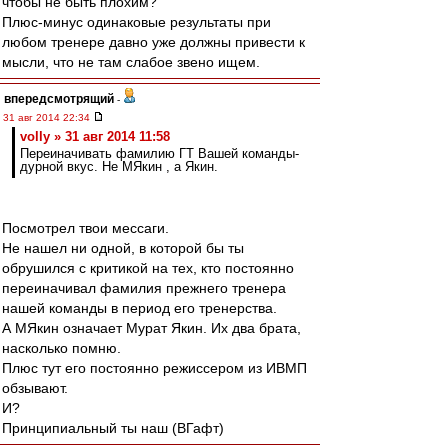
чтобы не быть плохим?
Плюс-минус одинаковые результаты при
любом тренере давно уже должны привести к
мысли, что не там слабое звено ищем.
впередсмотрящий
-
31 авг 2014 22:34
volly » 31 авг 2014 11:58
Переиначивать фамилию ГТ Вашей команды-
дурной вкус. Не МЯкин , а Якин.
Посмотрел твои мессаги.
Не нашел ни одной, в которой бы ты
обрушился с критикой на тех, кто постоянно
переиначивал фамилия прежнего тренера
нашей команды в период его тренерства.
А МЯкин означает Мурат Якин. Их два брата,
насколько помню.
Плюс тут его постоянно режиссером из ИВМП
обзывают.
И?
Принципиальный ты наш (ВГафт)