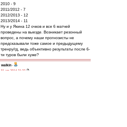
2010 - 9
2011/2012 - 7
2012/2013 - 12
2013/2014 - 11
Ну и у Якина 12 очков и все 6 матчей
проведены на выезде. Возникает резонный
вопрос, а почему наши прогнозисты не
предсказывали тоже самое и предыдущему
тренру/гд, ведь объективно результаты после 6-
ти туров были хуже?
walkin
-
31 авг 2014 21:22
Матвей
, последуй моему примеру, забей,
возьми и просто забей.
Только друзья на стадио и счет на табло, зачем
смотреть на поле??
А вместо телевизора рекомендую лишних два
часа здорового сна.
Алекс1975
-
31 авг 2014 21:22
Ю Г » 31 авг 2014 20:11