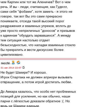
чем Карпин или тот же Аленичев? Вот о чем
речь. И вы - люди, считающие, как Гуделл,
сами себя "фобами", хотя заметь - я этого не
говорю, так вот Вы это сами прекрасно
понимаете, отсюда такой высокий порог
раздражения и взаимных упреков, вплоть до
уже просто неприличных "доносов" и призывов
к админам "обуздать зарвавшихся". А между
тем ситуация настолько отдает
безысходностью, что нападки взаимные стоило
бы прекратить и вести дискуссию более
цивилизовано.
recchi
-
31 авг 2014 22:07
Не будет Шакири? И хорошо.
Игрок Спартака не должен априори вызывать
отвращение, а потом игрой достигать любви.
До Амкара казалось, что особо нет проблемных
позиций для усиления, но как обычно, наши
парни с лёгкостью доказали обратное :(. Но
ведь не Шакири единым.