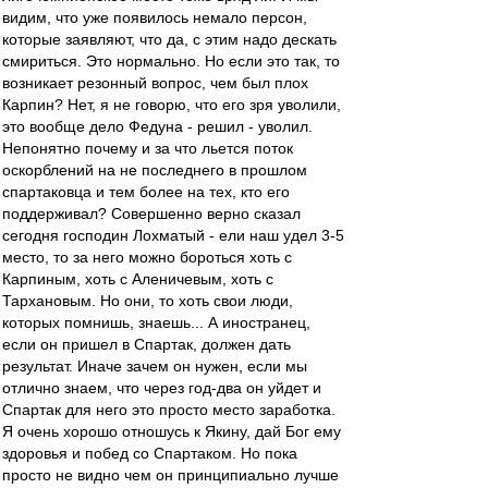
видим, что уже появилось немало персон,
которые заявляют, что да, с этим надо дескать
смириться. Это нормально. Но если это так, то
возникает резонный вопрос, чем был плох
Карпин? Нет, я не говорю, что его зря уволили,
это вообще дело Федуна - решил - уволил.
Непонятно почему и за что льется поток
оскорблений на не последнего в прошлом
спартаковца и тем более на тех, кто его
поддерживал? Совершенно верно сказал
сегодня господин Лохматый - ели наш удел 3-5
место, то за него можно бороться хоть с
Карпиным, хоть с Аленичевым, хоть с
Тархановым. Но они, то хоть свои люди,
которых помнишь, знаешь... А иностранец,
если он пришел в Спартак, должен дать
результат. Иначе зачем он нужен, если мы
отлично знаем, что через год-два он уйдет и
Спартак для него это просто место заработка.
Я очень хорошо отношусь к Якину, дай Бог ему
здоровья и побед со Спартаком. Но пока
просто не видно чем он принципиально лучше