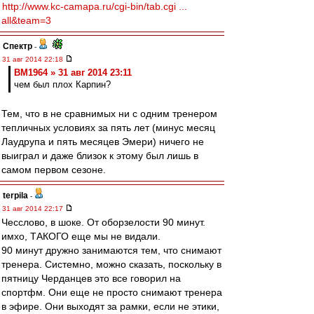
http://www.kc-camapa.ru/cgi-bin/tab.cgi ...
all&team=3
Спектр
-
31 авг 2014 22:18
BM1964 » 31 авг 2014 23:11
чем был плох Карпин?
Тем, что в не сравнимых ни с одним тренером
тепличных условиях за пять лет (минус месяц
Лаудрупа и пять месяцев Эмери) ничего не
выиграл и даже близок к этому был лишь в
самом первом сезоне.
terpila
-
31 авг 2014 22:17
Чесслово, в шоке. От оборзелости 90 минут.
имхо, ТАКОГО еще мы не видали.
90 минут дружно занимаются тем, что снимают
тренера. Системно, можно сказать, поскольку в
пятницу Черданцев это все говорил на
спортфм. Они еще не просто снимают тренера
в эфире. Они выходят за рамки, если не этики,