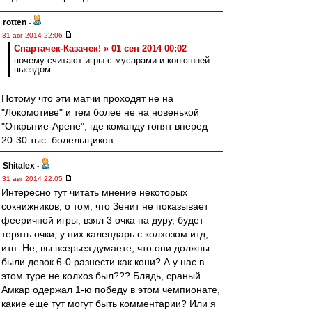
rotten
-
31 авг 2014 22:06
Спартачек-Казачек! » 01 сен 2014 00:02
почему считают игры с мусарами и конюшней
выездом
Потому что эти матчи проходят не на
"Локомотиве" и тем более не на новенькой
"Открытие-Арене", где команду гонят вперед
20-30 тыс. болельщиков.
Shitalex
-
31 авг 2014 22:05
Интересно тут читать мнение некоторых
сокнижников, о том, что Зенит не показывает
фееричной игры, взял 3 очка на дуру, будет
терять очки, у них календарь с колхозом итд,
итп. Не, вы всерьез думаете, что они должны
были девок 6-0 разнести как кони? А у нас в
этом туре не колхоз был??? Блядь, сраный
Амкар одержал 1-ю победу в этом чемпионате,
какие еще тут могут быть комментарии? Или я