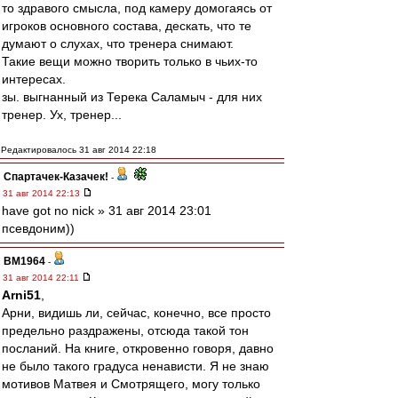
то здравого смысла, под камеру домогаясь от
игроков основного состава, дескать, что те
думают о слухах, что тренера снимают.
Такие вещи можно творить только в чьих-то
интересах.
зы. выгнанный из Терека Саламыч - для них
тренер. Ух, тренер...
Редактировалось 31 авг 2014 22:18
Спартачек-Казачек!
-
31 авг 2014 22:13
have got no nick » 31 авг 2014 23:01
псевдоним))
BM1964
-
31 авг 2014 22:11
Arni51
,
Арни, видишь ли, сейчас, конечно, все просто
предельно раздражены, отсюда такой тон
посланий. На книге, откровенно говоря, давно
не было такого градуса ненависти. Я не знаю
мотивов Матвея и Смотрящего, могу только