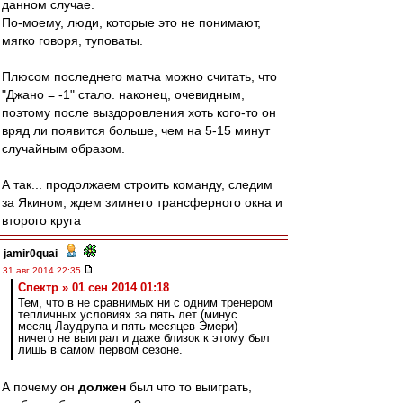
данном случае.
По-моему, люди, которые это не понимают,
мягко говоря, туповаты.
Плюсом последнего матча можно считать, что
"Джано = -1" стало. наконец, очевидным,
поэтому после выздоровления хоть кого-то он
вряд ли появится больше, чем на 5-15 минут
случайным образом.
А так... продолжаем строить команду, следим
за Якином, ждем зимнего трансферного окна и
второго круга
jamir0quai
-
31 авг 2014 22:35
Спектр » 01 сен 2014 01:18
Тем, что в не сравнимых ни с одним тренером
тепличных условиях за пять лет (минус
месяц Лаудрупа и пять месяцев Эмери)
ничего не выиграл и даже близок к этому был
лишь в самом первом сезоне.
А почему он
должен
был что то выиграть,