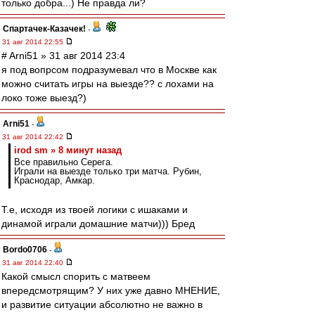
только добра...) Не правда ли?
Спартачек-Казачек!
-
31 авг 2014 22:55
# Arni51 » 31 авг 2014 23:4
я под вопрсом подразумевал что в Москве как
можно считать игры на выезде?? с лохами на
локо тоже выезд?)
Arni51
-
31 авг 2014 22:42
irod sm » 8 минут назад
Все правильно Серега.
Играли на выезде только три матча. Рубин,
Краснодар, Амкар.
Т.е, исходя из твоей логики с ишаками и
динамой играли домашние матчи))) Бред
Bordo0706
-
31 авг 2014 22:40
Какой смысл спорить с матвеем
впередсмотрящим? У них уже давно МНЕНИЕ,
и развитие ситуации абсолютно не важно в