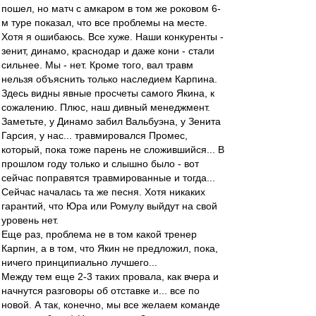
пошел, но матч с амкаром в том же роковом 6-
м туре показал, что все проблемы на месте.
Хотя я ошибаюсь. Все хуже. Наши конкуренты -
зенит, динамо, краснодар и даже кони - стали
сильнее. Мы - нет. Кроме того, вал травм
нельзя объяснить только наследием Карпина.
Здесь видны явные просчеты самого Якина, к
сожалению. Плюс, наш дивный менеджмент.
Заметьте, у Динамо забил Вальбуэна, у Зенита
Гарсия, у нас... травмировался Промес,
который, пока тоже парень не сложившийся... В
прошлом году только и слышно было - вот
сейчас поправятся травмированные и тогда...
Сейчас началась та же песня. Хотя никаких
гарантий, что Юра или Ромулу выйдут на свой
уровень нет.
Еще раз, проблема не в том какой тренер
Карпин, а в том, что Якин не предложил, пока,
ничего принципиально лучшего...
Между тем еще 2-3 таких провала, как вчера и
начнутся разговоры об отставке и... все по
новой. А так, конечно, мы все желаем команде