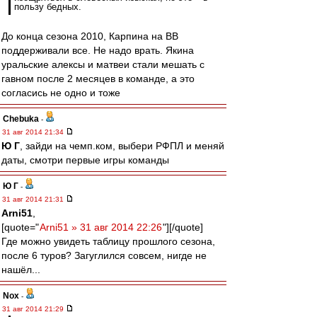
пользу бедных.
До конца сезона 2010, Карпина на ВВ
поддерживали все. Не надо врать. Якина
уральские алексы и матвеи стали мешать с
гавном после 2 месяцев в команде, а это
согласись не одно и тоже
Chebuka
-
31 авг 2014 21:34
Ю Г
, зайди на чемп.ком, выбери РФПЛ и меняй
даты, смотри первые игры команды
Ю Г
-
31 авг 2014 21:31
Arni51
,
[quote="
Arni51 » 31 авг 2014 22:26
"][/quote]
Где можно увидеть таблицу прошлого сезона,
после 6 туров? Загуглился совсем, нигде не
нашёл...
Nox
-
31 авг 2014 21:29