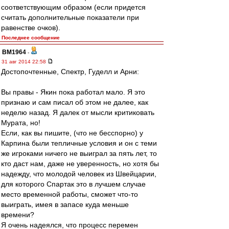
соответствующим образом (если придется
считать дополнительные показатели при
равенстве очков).
Последнее сообщение
BM1964
-
31 авг 2014 22:58
Достопочтенные, Спектр, Гуделл и Арни:
Вы правы - Якин пока работал мало. Я это
признаю и сам писал об этом не далее, как
неделю назад. Я далек от мысли критиковать
Мурата, но!
Если, как вы пишите, (что не бесспорно) у
Карпина были тепличные условия и он с теми
же игроками ничего не выиграл за пять лет, то
кто даст нам, даже не уверенность, но хотя бы
надежду, что молодой человек из Швейцарии,
для которого Спартак это в лучшем случае
место временной работы, сможет что-то
выиграть, имея в запасе куда меньше
времени?
Я очень надеялся, что процесс перемен