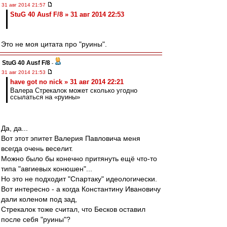
31 авг 2014 21:57
StuG 40 Ausf F/8 » 31 авг 2014 22:53
Это не моя цитата про "руины".
StuG 40 Ausf F/8
-
31 авг 2014 21:53
have got no nick » 31 авг 2014 22:21
Валера Стрекалок может сколько угодно
ссылаться на «руины»
Да, да...
Вот этот эпитет Валерия Павловича меня
всегда очень веселит.
Можно было бы конечно притянуть ещё что-то
типа "авгиевых конюшен"...
Но это не подходит "Спартаку" идеологически.
Вот интересно - а когда Константину Ивановичу
дали коленом под зад,
Стрекалок тоже считал, что Бесков оставил
после себя "руины"?