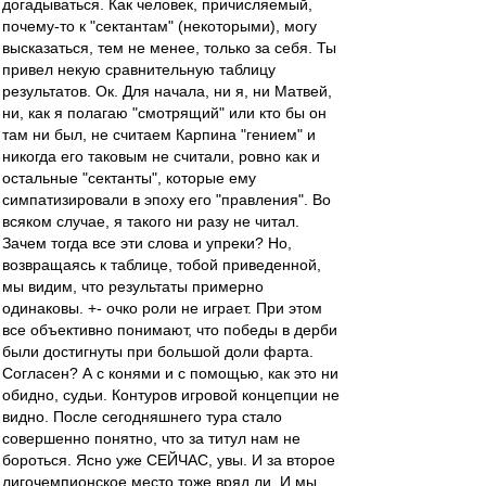
догадываться. Как человек, причисляемый,
почему-то к "сектантам" (некоторыми), могу
высказаться, тем не менее, только за себя. Ты
привел некую сравнительную таблицу
результатов. Ок. Для начала, ни я, ни Матвей,
ни, как я полагаю "смотрящий" или кто бы он
там ни был, не считаем Карпина "гением" и
никогда его таковым не считали, ровно как и
остальные "сектанты", которые ему
симпатизировали в эпоху его "правления". Во
всяком случае, я такого ни разу не читал.
Зачем тогда все эти слова и упреки? Но,
возвращаясь к таблице, тобой приведенной,
мы видим, что результаты примерно
одинаковы. +- очко роли не играет. При этом
все объективно понимают, что победы в дерби
были достигнуты при большой доли фарта.
Согласен? А с конями и с помощью, как это ни
обидно, судьи. Контуров игровой концепции не
видно. После сегодняшнего тура стало
совершенно понятно, что за титул нам не
бороться. Ясно уже СЕЙЧАС, увы. И за второе
лигочемпионское место тоже вряд ли. И мы