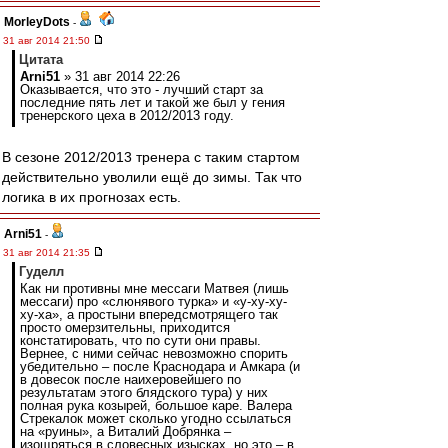
MorleyDots
-
31 авг 2014 21:50
Цитата
Arni51
» 31 авг 2014 22:26
Оказывается, что это - лучший старт за
последние пять лет и такой же был у гения
тренерского цеха в 2012/2013 году.
В сезоне 2012/2013 тренера с таким стартом
действительно уволили ещё до зимы. Так что
логика в их прогнозах есть.
Arni51
-
31 авг 2014 21:35
Гуделл
Как ни противны мне мессаги Матвея (лишь
мессаги) про «слюнявого турка» и «у-ху-ху-
ху-ха», а простыни впередсмотрящего так
просто омерзительны, приходится
констатировать, что по сути они правы.
Вернее, с ними сейчас невозможно спорить
убедительно – после Краснодара и Амкара (и
в довесок после наихеровейшего по
результатам этого блядского тура) у них
полная рука козырей, большое каре. Валера
Стрекалок может сколько угодно ссылаться
на «руины», а Виталий Добрянка –
изощряться в словесных изысках, но это – в