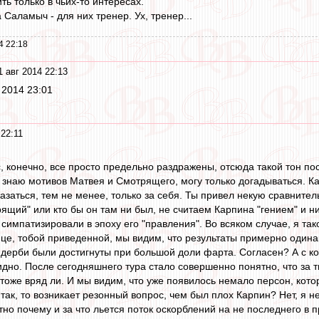
ь только в чьих-то интересах.
 Саламыч - для них тренер. Ух, тренер...
4 22:18
1 авг 2014 22:13
г 2014 23:01
 22:11
, конечно, все просто предельно раздражены, отсюда такой тон пос
е знаю мотивов Матвея и Смотрящего, могу только догадываться. Ка
азаться, тем не менее, только за себя. Ты привел некую сравнитель
рящий" или кто бы он там ни был, не считаем Карпина "гением" и ни
 симпатизировали в эпоху его "правления". Во всяком случае, я тако
це, тобой приведенной, мы видим, что результаты примерно одинак
 дерби были достигнуты при большой доли фарта. Согласен? А с ко
идно. После сегодняшнего тура стало совершенно понятно, что за т
оже вряд ли. И мы видим, что уже появилось немало персон, котор
так, то возникает резонный вопрос, чем был плох Карпин? Нет, я не
но почему и за что льется поток оскорблений на не последнего в п