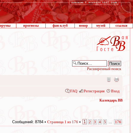
орумы
прогнозы
фан-клуб
юмор
музей
ссылки
Расширенный поиск
FAQ
Регистрация
Вход
Календарь ВВ
1
Сообщений: 8784 •
Страница
1
из
176
•
2
3
4
5
...
176