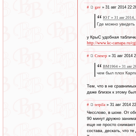
#
gav
» 31 авг 2014 22:2
Ю Г » 31 авг 2014,
Где можно увидеть 
у КрыС удобная табличк
http://www.kc-camapa.ru/cgi
#
Спектр
» 31 авг 2014 2
BM1964 » 31 авг 2
чем был плох Карп
Тем, что в не сравнимы
даже близок к этому бы
#
terpila
» 31 авг 2014 2
Чесслово, в шоке. От о
90 минут дружно занима
еще не просто снимают 
состава, дескать, что т