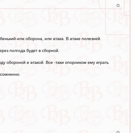
абенький-или оборона, или атака. В атаке полезней.
ерез полгода будет в сборной.
ду обороной и атакой. Все -таки опорником ему играть
есомненно.