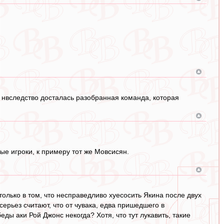
в нвследство досталась разобранная команда, которая
ные игроки, к примеру тот же Мовсисян.
 только в том, что несправедливо хуесосить Якина после двух
ерьез считают, что от чувака, едва пришедшего в
ы аки Рой Джонс некогда? Хотя, что тут лукавить, такие