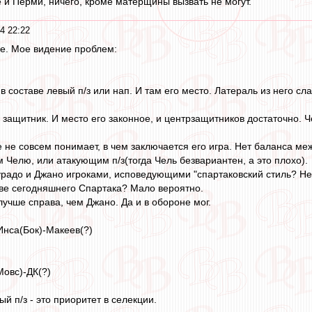
е и Перми, ничего, кроме матерщины вызвать не могут.
4 22:22
е. Мое видение проблем:
 составе левый п/з или нап. И там его место. Латераль из него сл
защитник. И место его законное, и центрзащитников достаточно. Ч
 не совсем понимает, в чем заключается его игра. Нет баланса меж
 Челю, или атакующим п/з(тогда Чель безвариантен, а это плохо).
урадо и Джано игроками, исповедующими "спартаковский стиль? Н
ове сегодняшнего Спартака? Мало вероятно.
 лучше справа, чем Джано. Да и в обороне мог.
Инса(Бок)-Макеев(?)
Мовс)-ДК(?)
й п/з - это приоритет в селекции.