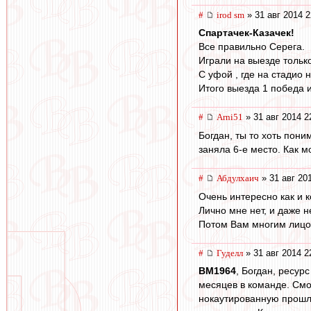
#
irod sm
» 31 авг 2014 2
Спартачек-Казачек!
Все правильно Серега.
Играли на выезде только
С уфой , где на стадио 
Итого выезда 1 победа и
#
Arni51
» 31 авг 2014 2
Богдан, ты то хоть пон
заняла 6-е место. Как м
#
Абдулхаич
» 31 авг 20
Очень интересно как и к
Лично мне нет, и даже н
Потом Вам многим лицо 
#
Гуделл
» 31 авг 2014 2
BM1964
, Богдан, ресур
месяцев в команде. Смо
нокаутированную прошлы