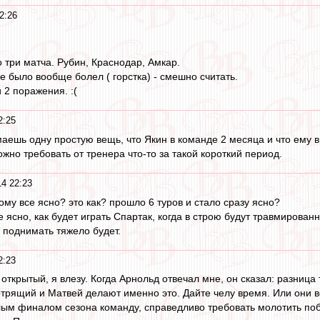
2:26
 три матча. Рубин, Краснодар, Амкар.
не было вообще болел ( горстка) - смешно считать.
 2 поражения. :(
2:25
имаешь одну простую вещь, что Якин в команде 2 месяца и что ему 
ожно требовать от тренера что-то за такой короткий период.
14 22:23
ому все ясно? это как? прошло 6 туров и стало сразу ясно?
е ясно, как будет играть Спартак, когда в строю будут травмирован
поднимать тяжело будет.
2:23
с открытый, я влезу. Когда Арнольд отвечал мне, он сказал: разница
трящий и Матвей делают именно это. Дайте челу время. Или они вс
м финалом сезона команду, справедливо требовать молотить побед