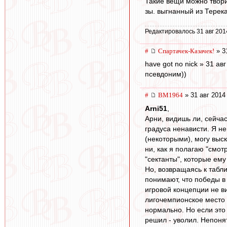
Такие вещи можно творит
зы. выгнанный из Терека
Редактировалось 31 авг 201
#
Спартачек-Казачек!
» 3
have got no nick » 31 ав
псевдоним))
#
BM1964
» 31 авг 2014
Arni51
,
Арни, видишь ли, сейчас
градуса ненависти. Я н
(некоторыми), могу выск
ни, как я полагаю "смот
"сектанты", которые ему
Но, возвращаясь к табли
понимают, что победы в
игровой концепции не в
лигочемпионское место т
нормально. Но если это 
решил - уволил. Непонят