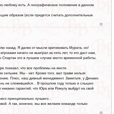
 по-любому есть. А географическое положение в данном
ющим образом (если придется считать дополнительные
лю назад. Я далек от мысли критиковать Мурата, но!
игроками ничего не выиграл за пять лет, то кто даст нам,
го Спартак это в лучшем случае место временной работы,
ре показал, что все проблемы на месте.
и сильнее. Мы - нет. Кроме того, вал травм нельзя
лению. Плюс, наш дивный менеджмент. Заметьте, у Динамо
рень не сложившийся... В прошлом году только и слышно
я никаких гарантий, что Юра или Ромулу выйдут на свой
ичего принципиально лучшего...
новой. А так, конечно, мы все желаем команде только