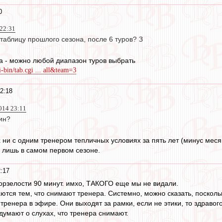
0
 22:31
таблицу прошлого сезона, после 6 туров? З
а - можно любой диапазон туров выбрать
-bin/tab.cgi ... all&team=3
2:18
014 23:11
ин?
х ни с одним тренером тепличных условиях за пять лет (минус мес
л лишь в самом первом сезоне.
2:17
борзелости 90 минут. имхо, ТАКОГО еще мы не видали.
ются тем, что снимают тренера. Системно, можно сказать, посколь
тренера в эфире. Они выходят за рамки, если не этики, то здравог
е думают о слухах, что тренера снимают.