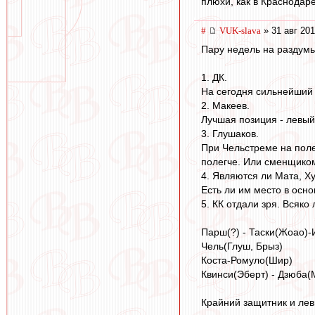
плюхи, как в Краснодар
#
VUK-slava
» 31 авг 201
Пару недель на раздумь
1. ДК.
На сегодня сильнейший в
2. Макеев.
Лучшая позиция - левый 
3. Глушаков.
При Чельстреме на поле
полегче. Или сменщиком
4. Являются ли Мата, Х
Есть ли им место в осн
5. КК отдали зря. Всяко
Парш(?) - Таски(Жоао)-
Чель(Глуш, Брыз)
Коста-Ромуло(Шир)
Квинси(Эберт) - Дзюба(
Крайний защитник и левы