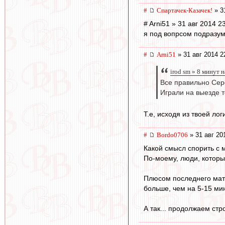
#
Спартачек-Казачек!
» 3
# Arni51 » 31 авг 2014 2
я под вопрсом подразум
#
Arni51
» 31 авг 2014 2
irod sm » 8 минут 
Все правильно Сер
Играли на выезде т
Т.е, исходя из твоей л
#
Bordo0706
» 31 авг 20
Какой смысл спорить с 
По-моему, люди, которые
Плюсом последнего матч
больше, чем на 5-15 ми
А так... продолжаем стр