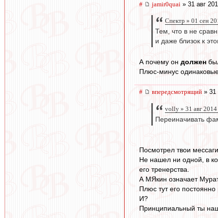
#
jamir0quai
» 31 авг 201
Спектр » 01 сен 20
Тем, что в не срав
и даже близок к эт
А почему он
должен
был
Плюс-минус одинаковые 
#
впередсмотрящий
» 31 
volly » 31 авг 2014
Переиначивать фам
Посмотрел твои мессаги
Не нашел ни одной, в к
его тренерства.
А МЯкин означает Мурат
Плюс тут его постоянно
И?
Принципиальный ты наш