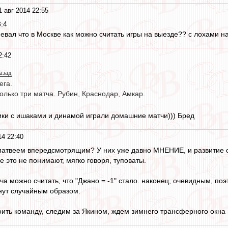
1 авг 2014 22:55
3:4
евал что в Москве как можно считать игры на выезде?? с лохами на
2:42
назад
ега.
олько три матча. Рубин, Краснодар, Амкар.
огики с ишаками и динамой играли домашние матчи))) Бред
14 22:40
матвеем впередсмотрящим? У них уже давно МНЕНИЕ, и развитие с
 это не понимают, мягко говоря, туповаты.
а можно считать, что "Джано = -1" стало. наконец, очевидным, поэ
нут случайным образом.
оить команду, следим за Якином, ждем зимнего трансферного окна 