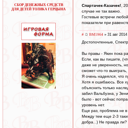
СБОР ДЕНЕЖНЫХ СРЕДСТВ
Спартачек-Казачек!
, 2
ДЛЯ ДЕТЕЙ ТОЛИКА ГЕРЦЫНА
случае не так важно.
Гостевые встречи любой
показатели при равенств
#
BM1964
» 31 авг 2014
Достопочтенные, Спектр
Вы правы - Якин пока ра
Если, как вы пишите, (ч
даже не уверенность, н
сможет что-то выиграть
Я очень надеялся, что 
Хотя я ошибаюсь. Все ху
объяснить только насле
забил Вальбуэна, у Зени
было - вот сейчас попра
уровень нет.
Еще раз, проблема не в 
Между тем еще 2-3 таких
добра...) Не правда ли?