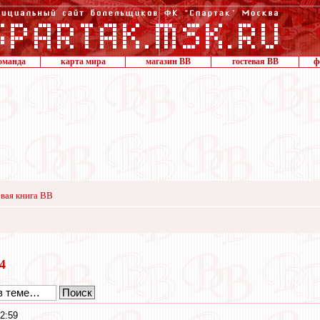
оманда
карта мира
магазин ВВ
гостевая ВВ
ф
вая книга ВВ
14
2:59