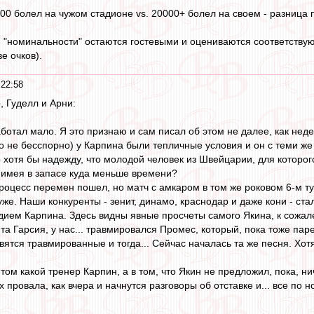
000 болел на чужом стадионе vs. 20000+ болел на своем - разница
 "номинальности" остаются гостевыми и оцениваются соответству
е очков).
 22:58
, Гуделл и Арни:
ботал мало. Я это признаю и сам писал об этом не далее, как неде
то не бесспорно) у Карпина были тепличные условия и он с теми же 
о хотя бы надежду, что молодой человек из Швейцарии, для которо
, имея в запасе куда меньше времени?
процесс перемен пошел, но матч с амкаром в том же роковом 6-м ту
же. Наши конкуренты - зенит, динамо, краснодар и даже кони - стал
дием Карпина. Здесь видны явные просчеты самого Якина, к сожа
та Гарсия, у нас... травмировался Промес, который, пока тоже па
вятся травмированные и тогда... Сейчас началась та же песня. Хот
том какой тренер Карпин, а в том, что Якин не предложил, пока, н
 провала, как вчера и начнутся разговоры об отставке и... все по 