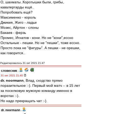
О, шахматы..Коротышки были, грибы,
кавалергарды ещё..
Попробовать ещё?
Максименко - король
Джикия, Жиго - ладьи
Мозес, Айртон - слоны
Бакаев - ферзь
Промес, Игнатов - кони. Но не "кони",ессно
Остальные - пешки. Но не "пешки", тоже ессно.
Просто пока не "фигуры". А пешки - не орешки,
как говорится..
Редактировалось 31 окт 2021 21:47
словесник
-
31 окт 2021 21:40
dr. noormann
, Влад, сходство прямо
поразительное :-). Первый мой матч -- в 15 лет
за поселковую мужскую команду именно в
воротах :-).
Но надо прекращать чат :-).
dr. noormann
-