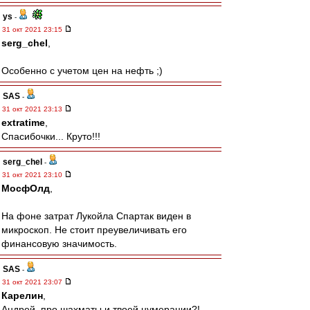
ys
-
31 окт 2021 23:15
serg_chel
,
Особенно с учетом цен на нефть ;)
SAS
-
31 окт 2021 23:13
extratime
,
Спасибочки... Круто!!!
serg_chel
-
31 окт 2021 23:10
МосфОлд
,
На фоне затрат Лукойла Спартак виден в
микроскоп. Не стоит преувеличивать его
финансовую значимость.
SAS
-
31 окт 2021 23:07
Карелин
,
Андрей, про шахматы и твоей нумерации?!..