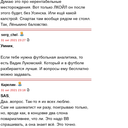
Думаю это про нерентабельные
месторождения. Вот только ЛКОЙЛ он после
этого будет, без Усинска. Или ещё какой
капстрой. Спартак там вообще рядом не стоял.
Так, Лёнькино баловство.
serg_chel
-
31 окт 2021 23:27
Умник
,
Если тебе нужна футбольная аналитика, то
есть Вадик Лукомский. Который и в футболе
разбирается лучше. И вопросы ему бесплатно
можно задавать.
Карелин
-
31 окт 2021 23:18
SAS
,
Даа..вопрос. Так-то я их всех люблю.
Сам не шахматист ни разу, поигрываю только,
но, вроде как, в концовке два слона
повариативнее, что ли. Это надо ВВ
спрашивать, а она знает всё. Это точно.