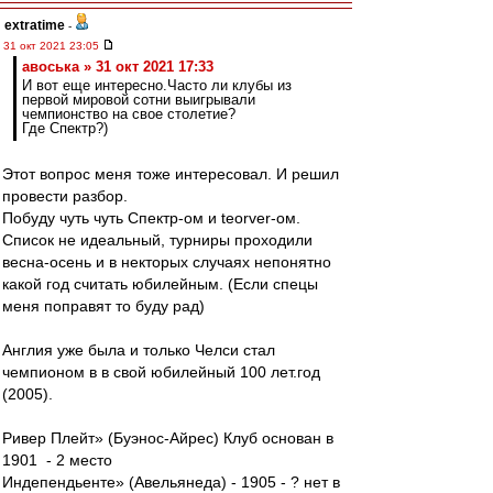
extratime
-
31 окт 2021 23:05
авоська » 31 окт 2021 17:33
И вот еще интересно.Часто ли клубы из
первой мировой сотни выигрывали
чемпионство на свое столетие?
Где Спектр?)
Этот вопрос меня тоже интересовал. И решил
провести разбор.
Побуду чуть чуть Спектр-ом и teorver-ом.
Список не идеальный, турниры проходили
весна-осень и в некторых случаях непонятно
какой год считать юбилейным. (Если спецы
меня поправят то буду рад)
Англия уже была и только Челси стал
чемпионом в в свой юбилейный 100 лет.год
(2005).
Ривер Плейт» (Буэнос-Айрес) Клуб основан в
1901 - 2 место
Индепендьенте» (Авельянеда) - 1905 - ? нет в