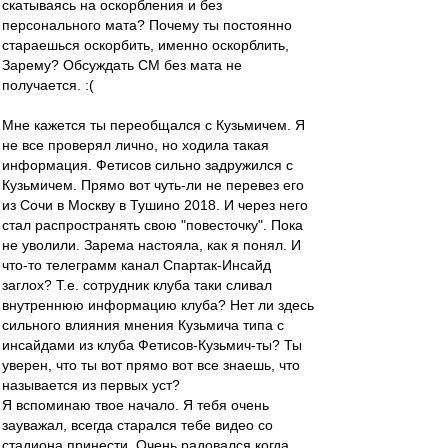
скатываясь на оскорбления и без
персонального мата? Почему ты постоянно
стараешься оскорбить, именно оскорблить,
Зарему? Обсуждать СМ без мата не
получается. :(
Мне кажется ты переобщался с Кузьмичем. Я
не все проверял лично, но ходила такая
информация. Фетисов сильно задружился с
Кузьмичем. Прямо вот чуть-ли не перевез его
из Сочи в Москву в Тушино 2018. И через него
стал распространять свою "повесточку". Пока
не уволили. Зарема настояла, как я понял. И
что-то телеграмм канал Спартак-Инсайд
заглох? Т.е. сотрудник клуба таки сливал
внутреннюю информацию клуба? Нет ли здесь
сильного влияния мнения Кузьмича типа с
инсайдами из клуба Фетисов-Кузьмич-ты? Ты
уверен, что ты вот прямо вот все знаешь, что
называется из первых уст?
Я вспоминаю твое начало. Я тебя очень
зауважал, всегда старался тебе видео со
стадиона принести. Очень радовался когда