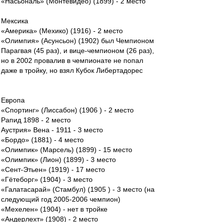
«Насьональ» (Монтевидео) (1899) - 2 место
Мексика
«Америка» (Мехико) (1916) - 2 место
«Олимпия» (Асунсьон) (1902) был Чемпионом
Парагвая (45 раз), и вице-чемпионом (26 раз),
но в 2002 провалив в чемпионате не попал
даже в тройку, но взял Кубок Либертадорес
Европа
«Спортинг» (Лиссабон) (1906 ) - 2 место
Рапид 1898 - 2 место
Аустрия» Вена - 1911 - 3 место
«Бордо» (1881) - 4 место
«Олимпик» (Марсель) (1899) - 15 место
«Олимпик» (Лион) (1899) - 3 место
«Сент-Этьен» (1919) - 17 место
«Гётеборг» (1904) - 3 место
«Галатасарай» (Стамбул) (1905 ) - 3 место (на
следующий год 2005-2006 чемпион)
«Мехелен» (1904) - нет в тройке
«Андерлехт» (1908) - 2 место