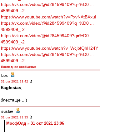
https://vk.com/video/@id284599409?q=%D0 ...
4599409_-2
https://www.youtube.com/watch?v=PxvNAtBXxuI
https://vk.com/video/@id284599409?q=%D0 ...
4599409_-2
https://vk.com/video/@id284599409?q=%D0 ...
4599409_-2
https://www.youtube.com/watch?v=WcjbfQhH24Y
https://vk.com/video/@id284599409?q=%D0 ...
4599409_-2
Последнее сообщение
Los
-
31 окт 2021 23:42
Eaglesias
,
блестяще .. )
suslov
-
31 окт 2021 23:35
МосфОлд » 31 окт 2021 23:06