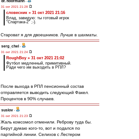
dr. noormann
-
31 окт 2021 21:28
словесник » 31 окт 2021 21:16
Влад, завидую: ты готовый игрок
"Спартака-2" ;-).
Староват я для двоешников. Лучше в шахматы.
serg_chel
-
31 окт 2021 21:24
RoughBoy » 31 окт 2021 21:02
Футбол медленный, примитивный.
Ради чего им выходить в РПЛ?
После выхода в РПЛ пенсионный состав
отправляется выводить следующий Факел.
Процентов в 90% случаев.
suslov
-
31 окт 2021 21:23
Жаль комсомол отменили. Реброву туда бы.
Берут думаю кого-то, вот и подался по
партийной линии. Селихов с Лестером