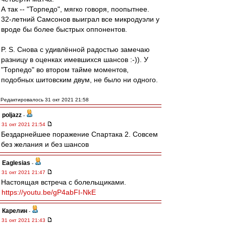
А так -- "Торпедо", мягко говоря, поопытнее.
32-летний Самсонов выиграл все микродуэли у
вроде бы более быстрых оппонентов.
P. S. Снова с удивлённой радостью замечаю
разницу в оценках имевшихся шансов :-)). У
"Торпедо" во втором тайме моментов,
подобных шитовским двум, не было ни одного.
Редактировалось 31 окт 2021 21:58
poljazz
-
31 окт 2021 21:54
Бездарнейшее поражение Спартака 2. Совсем
без желания и без шансов
Eaglesias
-
31 окт 2021 21:47
Настоящая встреча с болельщиками.
https://youtu.be/gP4abFI-NkE
Карелин
-
31 окт 2021 21:43