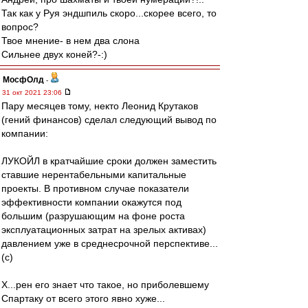
Так как у Руя эндшпиль скоро...скорее всего, то
вопрос?
Твое мнение- в нем два слона
Сильнее двух коней?-:)
МосфОлд
-
31 окт 2021 23:06
Пару месяцев тому, некто Леонид Крутаков
(гений финансов) сделал следующий вывод по
компании:
ЛУКОЙЛ в кратчайшие сроки должен заместить
ставшие нерентабельными капитальные
проекты. В противном случае показатели
эффективности компании окажутся под
большим (разрушающим на фоне роста
эксплуатационных затрат на зрелых активах)
давлением уже в среднесрочной перспективе...
(с)
Х...рен его знает что такое, но приболевшему
Спартаку от всего этого явно хуже...