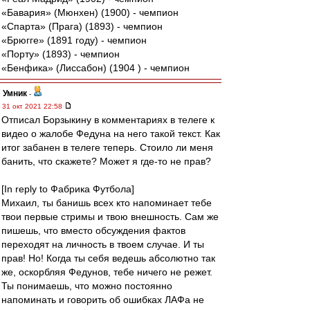
«Бавария» (Мюнхен) (1900) - чемпион
«Спарта» (Прага) (1893) - чемпион
«Брюгге» (1891 году) - чемпион
«Порту» (1893) - чемпион
«Бенфика» (Лиссабон) (1904 ) - чемпион
Умник
-
31 окт 2021 22:58
Отписал Борзыкину в комментариях в телеге к
видео о жалобе Федуна на него такой текст. Как
итог забанен в телеге теперь. Стоило ли меня
банить, что скажете? Может я где-то не прав?
[In reply to Фабрика Футбола]
Михаил, ты банишь всех кто напоминает тебе
твои первые стримы и твою внешность. Сам же
пишешь, что вместо обсуждения фактов
переходят на личность в твоем случае. И ты
прав! Но! Когда ты себя ведешь абсолютно так
же, оскорбляя Федунов, тебе ничего не режет.
Ты понимаешь, что можно постоянно
напоминать и говорить об ошибках ЛАФа не