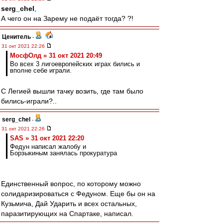
serg_chel
,
А чего он на Зарему не подаёт тогда? ?!
Ценитель
-
31 окт 2021 22:26
МосфОлд » 31 окт 2021 20:49
Во всех 3 лигоевропейских играх бились и
вполне себе играли.
С Легией вышли тачку возить, где там было
бились-играли?..
serg_chel
-
31 окт 2021 22:26
SAS » 31 окт 2021 22:20
Федун написал жалобу и
Борзыкиным занялась прокуратура
Единственный вопрос, по которому можно
солидаризироваться с Федуном. Еще бы он на
Кузьмича, Дай Ударить и всех остальных,
паразитирующих на Спартаке, написал.