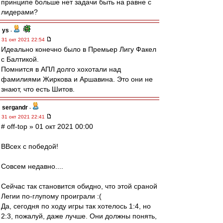
принципе больше нет задачи быть на равне с
лидерами?
ys
-
31 окт 2021 22:54
Идеально конечно было в Премьер Лигу Факел
с Балтикой.
Помнится в АПЛ долго хохотали над
фамилиями Жиркова и Аршавина. Это они не
знают, что есть Шитов.
sergandr
-
31 окт 2021 22:41
# off-top » 01 окт 2021 00:00
ВВсех с победой!
Совсем недавно....
Сейчас так становится обидно, что этой сраной
Легии по-глупому проиграли :(
Да, сегодня по ходу игры так хотелось 1:4, но
2:3, пожалуй, даже лучше. Они должны понять,