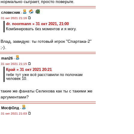
нормально сыграет, просто поверьте.
словесник
-
31 окт 2021 21:16
dr. noormann » 31 окт 2021, 21:00
Комбинировать без моментов и я могу.
Влад, завидую: ты готовый игрок "Спартака-2"
;-).
man26
-
31 окт 2021 21:15
Край » 31 окт 2021 20:21
тебе тут уже всё расставили по полочкам
человек 10.
такие же фанаты Селихова как ты с такими же
аргументами?
МосфОлд
-
31 окт 2021 21:03
setun53 » 31 окт 2021 20:58
Я про Бенфику не забыл