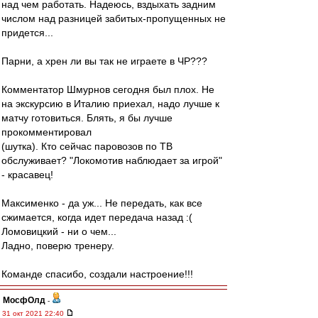
над чем работать. Надеюсь, вздыхать задним
числом над разницей забитых-пропущенных не
придется...
Парни, а хрен ли вы так не играете в ЧР???
Комментатор Шмурнов сегодня был плох. Не
на экскурсию в Италию приехал, надо лучше к
матчу готовиться. Блять, я бы лучше
прокомментировал
(шутка). Кто сейчас паровозов по ТВ
обслуживает? "Локомотив наблюдает за игрой"
- красавец!
Максименко - да уж... Не передать, как все
сжимается, когда идет передача назад :(
Ломовицкий - ни о чем...
Ладно, поверю тренеру.
Команде спасибо, создали настроение!!!
МосфОлд
-
31 окт 2021 22:40