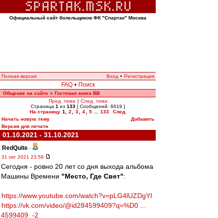
Официальный сайт болельщиков ФК "Спартак" Москва
Полная версия
Вход
•
Регистрация
FAQ
•
Поиск
Общение на сайте
Гостевая книга ВВ
»
Пред. тема
|
След. тема
Страница
1
из
133
[ Сообщений: 6619 ]
На страницу
1
,
2
,
3
,
4
,
5
...
133
След.
Начать новую тему
Добавить
Версия для печати
01.10.2021 - 31.10.2021
RedQuite
-
31 окт 2021 23:58
Сегодня - ровно 20 лет со дня выхода альбома
Машины Времени
"Место, Где Свет"
:
https://www.youtube.com/watch?v=pLG4lUZDgYI
https://vk.com/video/@id284599409?q=%D0 ...
4599409_-2