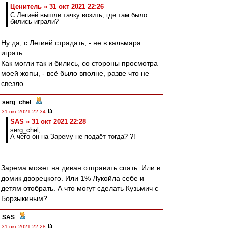
Ценитель » 31 окт 2021 22:26
С Легией вышли тачку возить, где там было
бились-играли?
Ну да, с Легией страдать, - не в кальмара
играть.
Как могли так и бились, со стороны просмотра
моей жопы, - всё было вполне, разве что не
свезло.
serg_chel
-
31 окт 2021 22:34
SAS » 31 окт 2021 22:28
serg_chel,
А чего он на Зарему не подаёт тогда? ?!
Зарема может на диван отправить спать. Или в
домик дворецкого. Или 1% Лукойла себе и
детям отобрать. А что могут сделать Кузьмич с
Борзыкиным?
SAS
-
31 окт 2021 22:28