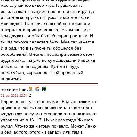
мое случайное видео игры Глушакова ты
использовал в выпуске про него и его игру. Да
и несколько других выпусков тоже мелькали
мои видео. Ты в начале своей деятельности
говорил, что принципиально не хочешь ни с
кем дружить, чтобы быть беспристрастным. И
ты им похоже перестал быть. Мне так кажется.
И я рад, что в выпуске ты обошелся без
оскорблений. Михаил, посмотри размер своей
аудитории... Ты уже не сумасшедший Инвалид
и быдло, по поведению, Кузьмич. Будь,
пожалуйста, серьезнее. Твой преданный
подписчик.
mario lemieux
-
31 окт 2021 22:54
Парни, я вот тут что подумал: Ведь по каким то
причинам, здесь наверняка есть те, кто знает
Федуна же по сути отстранили от оперативного
управления в 16- 17. Ну как раз тогда Жирков
рулил. Что-то же к этому привело. Может Леню
и сейчас того, этого,- в запас? Или там в