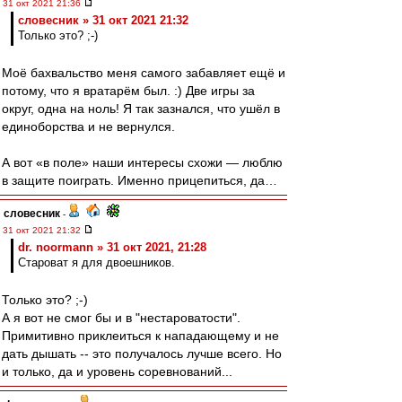
31 окт 2021 21:36
словесник » 31 окт 2021 21:32
Только это? ;-)
Моё бахвальство меня самого забавляет ещё и
потому, что я вратарём был. :) Две игры за
округ, одна на ноль! Я так зазнался, что ушёл в
единоборства и не вернулся.
А вот «в поле» наши интересы схожи — люблю
в защите поиграть. Именно прицепиться, да…
словесник
-
31 окт 2021 21:32
dr. noormann » 31 окт 2021, 21:28
Староват я для двоешников.
Только это? ;-)
А я вот не смог бы и в "нестароватости".
Примитивно приклеиться к нападающему и не
дать дышать -- это получалось лучше всего. Но
и только, да и уровень соревнований...