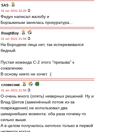
SAS
-
31 окт 2021 22:20
Федун написал жалобу и
Борзыкиным занялась прокуратура...
RoughBoy
-
31 окт 2021 21:56
На Бородюке лица нет, так испереживался
бедный.
Пустая команда С-2 этого "призыва" к
сожалению.
В основу никто не хочет. :(
словесник
-
31 окт 2021 21:56
О-очень много (опять) неверных решений. Ну и
Влад Шитов (заменённый потом из-за
повреждения) не использовал два
шикарнейших момента: оба раза почему-то
сильно выше.
А в целом получалось неплохо только в первой
четверти матча.