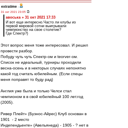
extratime
-
31 окт 2021 23:05
авоська » 31 окт 2021 17:33
И вот еще интересно.Часто ли клубы из
первой мировой сотни выигрывали
чемпионство на свое столетие?
Где Спектр?)
Этот вопрос меня тоже интересовал. И решил
провести разбор.
Побуду чуть чуть Спектр-ом и teorver-ом.
Список не идеальный, турниры проходили
весна-осень и в некторых случаях непонятно
какой год считать юбилейным. (Если спецы
меня поправят то буду рад)
Англия уже была и только Челси стал
чемпионом в в свой юбилейный 100 лет.год
(2005).
Ривер Плейт» (Буэнос-Айрес) Клуб основан в
1901 - 2 место
Индепендьенте» (Авельянеда) - 1905 - ? нет в