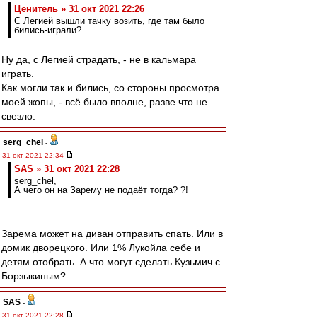
Ценитель » 31 окт 2021 22:26
С Легией вышли тачку возить, где там было
бились-играли?
Ну да, с Легией страдать, - не в кальмара
играть.
Как могли так и бились, со стороны просмотра
моей жопы, - всё было вполне, разве что не
свезло.
serg_chel
-
31 окт 2021 22:34
SAS » 31 окт 2021 22:28
serg_chel,
А чего он на Зарему не подаёт тогда? ?!
Зарема может на диван отправить спать. Или в
домик дворецкого. Или 1% Лукойла себе и
детям отобрать. А что могут сделать Кузьмич с
Борзыкиным?
SAS
-
31 окт 2021 22:28