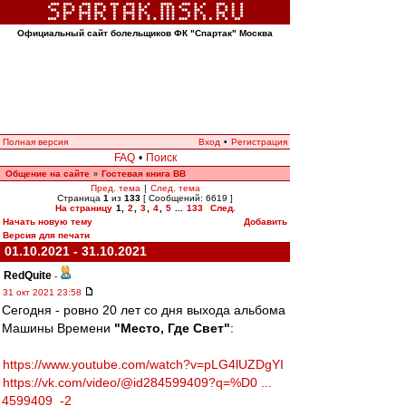
Официальный сайт болельщиков ФК "Спартак" Москва
Полная версия
Вход
•
Регистрация
FAQ
•
Поиск
Общение на сайте
Гостевая книга ВВ
»
Пред. тема
|
След. тема
Страница
1
из
133
[ Сообщений: 6619 ]
На страницу
1
,
2
,
3
,
4
,
5
...
133
След.
Начать новую тему
Добавить
Версия для печати
01.10.2021 - 31.10.2021
RedQuite
-
31 окт 2021 23:58
Сегодня - ровно 20 лет со дня выхода альбома
Машины Времени
"Место, Где Свет"
:
https://www.youtube.com/watch?v=pLG4lUZDgYI
https://vk.com/video/@id284599409?q=%D0 ...
4599409_-2