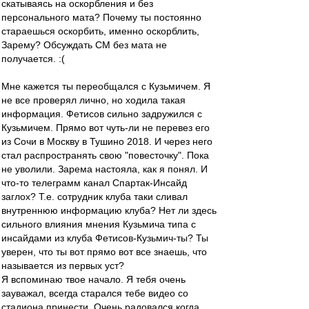
скатываясь на оскорбления и без
персонального мата? Почему ты постоянно
стараешься оскорбить, именно оскорблить,
Зарему? Обсуждать СМ без мата не
получается. :(
Мне кажется ты переобщался с Кузьмичем. Я
не все проверял лично, но ходила такая
информация. Фетисов сильно задружился с
Кузьмичем. Прямо вот чуть-ли не перевез его
из Сочи в Москву в Тушино 2018. И через него
стал распространять свою "повесточку". Пока
не уволили. Зарема настояла, как я понял. И
что-то телеграмм канал Спартак-Инсайд
заглох? Т.е. сотрудник клуба таки сливал
внутреннюю информацию клуба? Нет ли здесь
сильного влияния мнения Кузьмича типа с
инсайдами из клуба Фетисов-Кузьмич-ты? Ты
уверен, что ты вот прямо вот все знаешь, что
называется из первых уст?
Я вспоминаю твое начало. Я тебя очень
зауважал, всегда старался тебе видео со
стадиона принести. Очень радовался когда