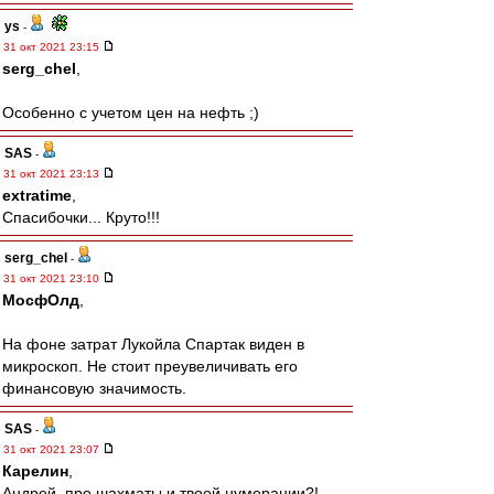
ys
-
31 окт 2021 23:15
serg_chel
,
Особенно с учетом цен на нефть ;)
SAS
-
31 окт 2021 23:13
extratime
,
Спасибочки... Круто!!!
serg_chel
-
31 окт 2021 23:10
МосфОлд
,
На фоне затрат Лукойла Спартак виден в
микроскоп. Не стоит преувеличивать его
финансовую значимость.
SAS
-
31 окт 2021 23:07
Карелин
,
Андрей, про шахматы и твоей нумерации?!..