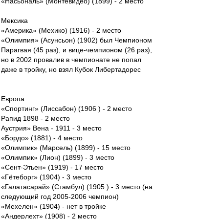
«Насьональ» (Монтевидео) (1899) - 2 место
Мексика
«Америка» (Мехико) (1916) - 2 место
«Олимпия» (Асунсьон) (1902) был Чемпионом
Парагвая (45 раз), и вице-чемпионом (26 раз),
но в 2002 провалив в чемпионате не попал
даже в тройку, но взял Кубок Либертадорес
Европа
«Спортинг» (Лиссабон) (1906 ) - 2 место
Рапид 1898 - 2 место
Аустрия» Вена - 1911 - 3 место
«Бордо» (1881) - 4 место
«Олимпик» (Марсель) (1899) - 15 место
«Олимпик» (Лион) (1899) - 3 место
«Сент-Этьен» (1919) - 17 место
«Гётеборг» (1904) - 3 место
«Галатасарай» (Стамбул) (1905 ) - 3 место (на
следующий год 2005-2006 чемпион)
«Мехелен» (1904) - нет в тройке
«Андерлехт» (1908) - 2 место