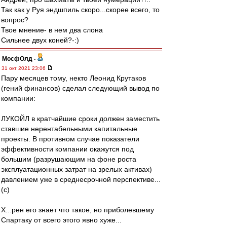
Так как у Руя эндшпиль скоро...скорее всего, то
вопрос?
Твое мнение- в нем два слона
Сильнее двух коней?-:)
МосфОлд
-
31 окт 2021 23:06
Пару месяцев тому, некто Леонид Крутаков
(гений финансов) сделал следующий вывод по
компании:
ЛУКОЙЛ в кратчайшие сроки должен заместить
ставшие нерентабельными капитальные
проекты. В противном случае показатели
эффективности компании окажутся под
большим (разрушающим на фоне роста
эксплуатационных затрат на зрелых активах)
давлением уже в среднесрочной перспективе...
(с)
Х...рен его знает что такое, но приболевшему
Спартаку от всего этого явно хуже...