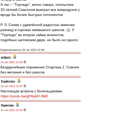
А так -- "Торпедо", мягко говоря, поопытнее.
32-летний Самсонов выиграл все микродуэли у
вроде бы более быстрых оппонентов.
P. S. Снова с удивлённой радостью замечаю
разницу в оценках имевшихся шансов :-)). У
"Торпедо" во втором тайме моментов,
подобных шитовским двум, не было ни одного.
Редактировалось 31 окт 2021 21:58
poljazz
-
31 окт 2021 21:54
Бездарнейшее поражение Спартака 2. Совсем
без желания и без шансов
Eaglesias
-
31 окт 2021 21:47
Настоящая встреча с болельщиками.
https://youtu.be/gP4abFI-NkE
Карелин
-
31 окт 2021 21:43