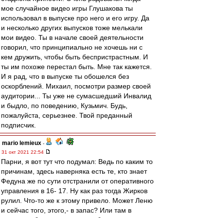
мое случайное видео игры Глушакова ты
использовал в выпуске про него и его игру. Да
и несколько других выпусков тоже мелькали
мои видео. Ты в начале своей деятельности
говорил, что принципиально не хочешь ни с
кем дружить, чтобы быть беспристрастным. И
ты им похоже перестал быть. Мне так кажется.
И я рад, что в выпуске ты обошелся без
оскорблений. Михаил, посмотри размер своей
аудитории... Ты уже не сумасшедший Инвалид
и быдло, по поведению, Кузьмич. Будь,
пожалуйста, серьезнее. Твой преданный
подписчик.
mario lemieux
-
31 окт 2021 22:54
Парни, я вот тут что подумал: Ведь по каким то
причинам, здесь наверняка есть те, кто знает
Федуна же по сути отстранили от оперативного
управления в 16- 17. Ну как раз тогда Жирков
рулил. Что-то же к этому привело. Может Леню
и сейчас того, этого,- в запас? Или там в