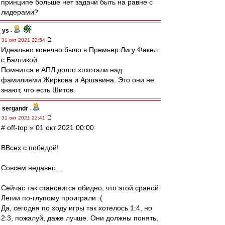
принципе больше нет задачи быть на равне с
лидерами?
ys
-
31 окт 2021 22:54
Идеально конечно было в Премьер Лигу Факел
с Балтикой.
Помнится в АПЛ долго хохотали над
фамилиями Жиркова и Аршавина. Это они не
знают, что есть Шитов.
sergandr
-
31 окт 2021 22:41
# off-top » 01 окт 2021 00:00
ВВсех с победой!
Совсем недавно....
Сейчас так становится обидно, что этой сраной
Легии по-глупому проиграли :(
Да, сегодня по ходу игры так хотелось 1:4, но
2:3, пожалуй, даже лучше. Они должны понять,