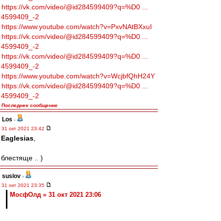
https://vk.com/video/@id284599409?q=%D0 ...
4599409_-2
https://www.youtube.com/watch?v=PxvNAtBXxuI
https://vk.com/video/@id284599409?q=%D0 ...
4599409_-2
https://vk.com/video/@id284599409?q=%D0 ...
4599409_-2
https://www.youtube.com/watch?v=WcjbfQhH24Y
https://vk.com/video/@id284599409?q=%D0 ...
4599409_-2
Последнее сообщение
Los
-
31 окт 2021 23:42
Eaglesias
,
блестяще .. )
suslov
-
31 окт 2021 23:35
МосфОлд » 31 окт 2021 23:06