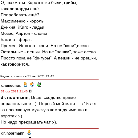
О, шахматы..Коротышки были, грибы,
кавалергарды ещё..
Попробовать ещё?
Максименко - король
Джикия, Жиго - ладьи
Мозес, Айртон - слоны
Бакаев - ферзь
Промес, Игнатов - кони. Но не "кони",ессно
Остальные - пешки. Но не "пешки", тоже ессно.
Просто пока не "фигуры". А пешки - не орешки,
как говорится..
Редактировалось 31 окт 2021 21:47
словесник
-
31 окт 2021 21:40
dr. noormann
, Влад, сходство прямо
поразительное :-). Первый мой матч -- в 15 лет
за поселковую мужскую команду именно в
воротах :-).
Но надо прекращать чат :-).
dr. noormann
-