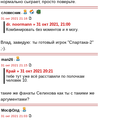
нормально сыграет, просто поверьте.
словесник
-
31 окт 2021 21:16
dr. noormann » 31 окт 2021, 21:00
Комбинировать без моментов и я могу.
Влад, завидую: ты готовый игрок "Спартака-2"
;-).
man26
-
31 окт 2021 21:15
Край » 31 окт 2021 20:21
тебе тут уже всё расставили по полочкам
человек 10.
такие же фанаты Селихова как ты с такими же
аргументами?
МосфОлд
-
31 окт 2021 21:03
setun53 » 31 окт 2021 20:58
Я про Бенфику не забыл