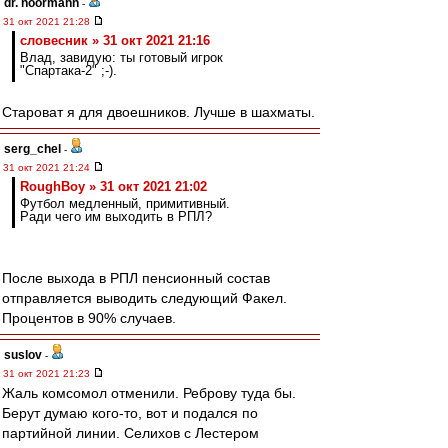
dr. noormann
-
31 окт 2021 21:28
словесник » 31 окт 2021 21:16
Влад, завидую: ты готовый игрок
"Спартака-2" ;-).
Староват я для двоешников. Лучше в шахматы.
serg_chel
-
31 окт 2021 21:24
RoughBoy » 31 окт 2021 21:02
Футбол медленный, примитивный.
Ради чего им выходить в РПЛ?
После выхода в РПЛ пенсионный состав
отправляется выводить следующий Факел.
Процентов в 90% случаев.
suslov
-
31 окт 2021 21:23
Жаль комсомол отменили. Реброву туда бы.
Берут думаю кого-то, вот и подался по
партийной линии. Селихов с Лестером