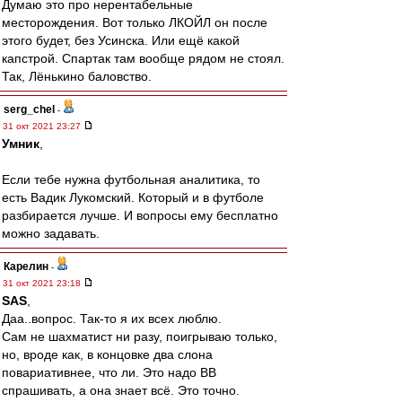
Думаю это про нерентабельные
месторождения. Вот только ЛКОЙЛ он после
этого будет, без Усинска. Или ещё какой
капстрой. Спартак там вообще рядом не стоял.
Так, Лёнькино баловство.
serg_chel
-
31 окт 2021 23:27
Умник
,
Если тебе нужна футбольная аналитика, то
есть Вадик Лукомский. Который и в футболе
разбирается лучше. И вопросы ему бесплатно
можно задавать.
Карелин
-
31 окт 2021 23:18
SAS
,
Даа..вопрос. Так-то я их всех люблю.
Сам не шахматист ни разу, поигрываю только,
но, вроде как, в концовке два слона
повариативнее, что ли. Это надо ВВ
спрашивать, а она знает всё. Это точно.