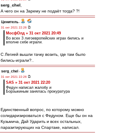
serg_chel
,
А чего он на Зарему не подаёт тогда? ?!
Ценитель
-
31 окт 2021 22:26
МосфОлд » 31 окт 2021 20:49
Во всех 3 лигоевропейских играх бились и
вполне себе играли.
С Легией вышли тачку возить, где там было
бились-играли?..
serg_chel
-
31 окт 2021 22:26
SAS » 31 окт 2021 22:20
Федун написал жалобу и
Борзыкиным занялась прокуратура
Единственный вопрос, по которому можно
солидаризироваться с Федуном. Еще бы он на
Кузьмича, Дай Ударить и всех остальных,
паразитирующих на Спартаке, написал.