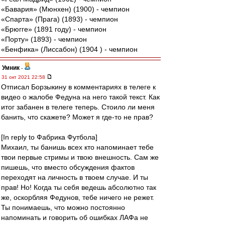
«Бавария» (Мюнхен) (1900) - чемпион
«Спарта» (Прага) (1893) - чемпион
«Брюгге» (1891 году) - чемпион
«Порту» (1893) - чемпион
«Бенфика» (Лиссабон) (1904 ) - чемпион
Умник
-
31 окт 2021 22:58
Отписал Борзыкину в комментариях в телеге к
видео о жалобе Федуна на него такой текст. Как
итог забанен в телеге теперь. Стоило ли меня
банить, что скажете? Может я где-то не прав?
[In reply to Фабрика Футбола]
Михаил, ты банишь всех кто напоминает тебе
твои первые стримы и твою внешность. Сам же
пишешь, что вместо обсуждения фактов
переходят на личность в твоем случае. И ты
прав! Но! Когда ты себя ведешь абсолютно так
же, оскорбляя Федунов, тебе ничего не режет.
Ты понимаешь, что можно постоянно
напоминать и говорить об ошибках ЛАФа не