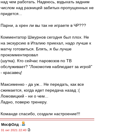
над чем работать. Надеюсь, вздыхать задним
числом над разницей забитых-пропущенных не
придется...
Парни, а хрен ли вы так не играете в ЧР???
Комментатор Шмурнов сегодня был плох. Не
на экскурсию в Италию приехал, надо лучше к
матчу готовиться. Блять, я бы лучше
прокомментировал
(шутка). Кто сейчас паровозов по ТВ
обслуживает? "Локомотив наблюдает за игрой"
- красавец!
Максименко - да уж... Не передать, как все
сжимается, когда идет передача назад :(
Ломовицкий - ни о чем...
Ладно, поверю тренеру.
Команде спасибо, создали настроение!!!
МосфОлд
-
31 окт 2021 22:40