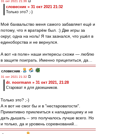
31 окт 2021 21:36
словесник » 31 окт 2021 21:32
Только это? ;-)
Моё бахвальство меня самого забавляет ещё и
потому, что я вратарём был. :) Две игры за
округ, одна на ноль! Я так зазнался, что ушёл в
единоборства и не вернулся.
А вот «в поле» наши интересы схожи — люблю
в защите поиграть. Именно прицепиться, да…
словесник
-
31 окт 2021 21:32
dr. noormann » 31 окт 2021, 21:28
Староват я для двоешников.
Только это? ;-)
А я вот не смог бы и в "нестароватости".
Примитивно приклеиться к нападающему и не
дать дышать -- это получалось лучше всего. Но
и только, да и уровень соревнований...