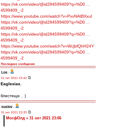
https://vk.com/video/@id284599409?q=%D0 ...
4599409_-2
https://www.youtube.com/watch?v=PxvNAtBXxuI
https://vk.com/video/@id284599409?q=%D0 ...
4599409_-2
https://vk.com/video/@id284599409?q=%D0 ...
4599409_-2
https://www.youtube.com/watch?v=WcjbfQhH24Y
https://vk.com/video/@id284599409?q=%D0 ...
4599409_-2
Последнее сообщение
Los
-
31 окт 2021 23:42
Eaglesias
,
блестяще .. )
suslov
-
31 окт 2021 23:35
МосфОлд » 31 окт 2021 23:06