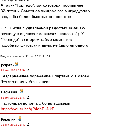
А так -- "Торпедо", мягко говоря, поопытнее.
32-летний Самсонов выиграл все микродуэли у
вроде бы более быстрых оппонентов.
P. S. Снова с удивлённой радостью замечаю
разницу в оценках имевшихся шансов :-)). У
"Торпедо" во втором тайме моментов,
подобных шитовским двум, не было ни одного.
Редактировалось 31 окт 2021 21:58
poljazz
-
31 окт 2021 21:54
Бездарнейшее поражение Спартака 2. Совсем
без желания и без шансов
Eaglesias
-
31 окт 2021 21:47
Настоящая встреча с болельщиками.
https://youtu.be/gP4abFI-NkE
Карелин
-
31 окт 2021 21:43