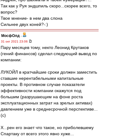
Так как у Руя эндшпиль скоро...скорее всего, то
вопрос?
Твое мнение- в нем два слона
Сильнее двух коней?-:)
МосфОлд
-
31 окт 2021 23:06
Пару месяцев тому, некто Леонид Крутаков
(гений финансов) сделал следующий вывод по
компании:
ЛУКОЙЛ в кратчайшие сроки должен заместить
ставшие нерентабельными капитальные
проекты. В противном случае показатели
эффективности компании окажутся под
большим (разрушающим на фоне роста
эксплуатационных затрат на зрелых активах)
давлением уже в среднесрочной перспективе...
(с)
Х...рен его знает что такое, но приболевшему
Спартаку от всего этого явно хуже...