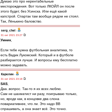
Думаю это про нерентабельные
месторождения. Вот только ЛКОЙЛ он после
этого будет, без Усинска. Или ещё какой
капстрой. Спартак там вообще рядом не стоял.
Так, Лёнькино баловство.
serg_chel
-
31 окт 2021 23:27
Умник
,
Если тебе нужна футбольная аналитика, то
есть Вадик Лукомский. Который и в футболе
разбирается лучше. И вопросы ему бесплатно
можно задавать.
Карелин
-
31 окт 2021 23:18
SAS
,
Даа..вопрос. Так-то я их всех люблю.
Сам не шахматист ни разу, поигрываю только,
но, вроде как, в концовке два слона
повариативнее, что ли. Это надо ВВ
спрашивать, а она знает всё. Это точно.