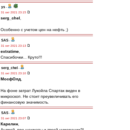
ys
-
31 окт 2021 23:15
serg_chel
,
Особенно с учетом цен на нефть ;)
SAS
-
31 окт 2021 23:13
extratime
,
Спасибочки... Круто!!!
serg_chel
-
31 окт 2021 23:10
МосфОлд
,
На фоне затрат Лукойла Спартак виден в
микроскоп. Не стоит преувеличивать его
финансовую значимость.
SAS
-
31 окт 2021 23:07
Карелин
,
Андрей, про шахматы и твоей нумерации?!..