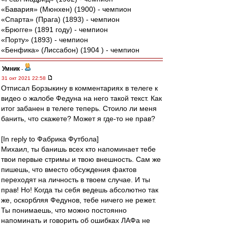
«Бавария» (Мюнхен) (1900) - чемпион
«Спарта» (Прага) (1893) - чемпион
«Брюгге» (1891 году) - чемпион
«Порту» (1893) - чемпион
«Бенфика» (Лиссабон) (1904 ) - чемпион
Умник
-
31 окт 2021 22:58
Отписал Борзыкину в комментариях в телеге к
видео о жалобе Федуна на него такой текст. Как
итог забанен в телеге теперь. Стоило ли меня
банить, что скажете? Может я где-то не прав?
[In reply to Фабрика Футбола]
Михаил, ты банишь всех кто напоминает тебе
твои первые стримы и твою внешность. Сам же
пишешь, что вместо обсуждения фактов
переходят на личность в твоем случае. И ты
прав! Но! Когда ты себя ведешь абсолютно так
же, оскорбляя Федунов, тебе ничего не режет.
Ты понимаешь, что можно постоянно
напоминать и говорить об ошибках ЛАФа не