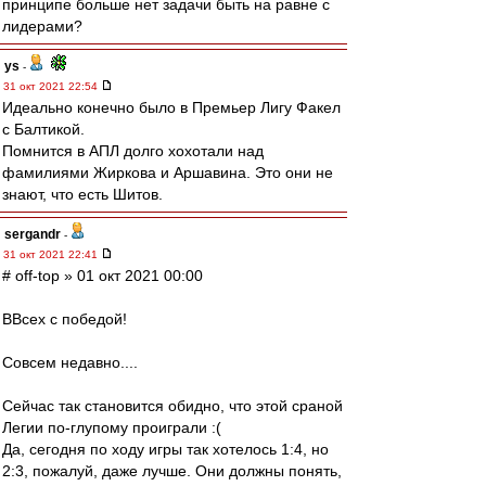
принципе больше нет задачи быть на равне с
лидерами?
ys
-
31 окт 2021 22:54
Идеально конечно было в Премьер Лигу Факел
с Балтикой.
Помнится в АПЛ долго хохотали над
фамилиями Жиркова и Аршавина. Это они не
знают, что есть Шитов.
sergandr
-
31 окт 2021 22:41
# off-top » 01 окт 2021 00:00
ВВсех с победой!
Совсем недавно....
Сейчас так становится обидно, что этой сраной
Легии по-глупому проиграли :(
Да, сегодня по ходу игры так хотелось 1:4, но
2:3, пожалуй, даже лучше. Они должны понять,