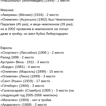
«Насьональ» (Монтевидео) (1899) - 2 место
Мексика
«Америка» (Мехико) (1916) - 2 место
«Олимпия» (Асунсьон) (1902) был Чемпионом
Парагвая (45 раз), и вице-чемпионом (26 раз),
но в 2002 провалив в чемпионате не попал
даже в тройку, но взял Кубок Либертадорес
Европа
«Спортинг» (Лиссабон) (1906 ) - 2 место
Рапид 1898 - 2 место
Аустрия» Вена - 1911 - 3 место
«Бордо» (1881) - 4 место
«Олимпик» (Марсель) (1899) - 15 место
«Олимпик» (Лион) (1899) - 3 место
«Сент-Этьен» (1919) - 17 место
«Гётеборг» (1904) - 3 место
«Галатасарай» (Стамбул) (1905 ) - 3 место (на
следующий год 2005-2006 чемпион)
«Мехелен» (1904) - нет в тройке
«Андерлехт» (1908) - 2 место