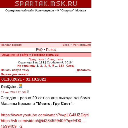
Официальный сайт болельщиков ФК "Спартак" Москва
Полная версия
Вход
•
Регистрация
FAQ
•
Поиск
Общение на сайте
Гостевая книга ВВ
»
Пред. тема
|
След. тема
Страница
1
из
133
[ Сообщений: 6619 ]
На страницу
1
,
2
,
3
,
4
,
5
...
133
След.
Начать новую тему
Добавить
Версия для печати
01.10.2021 - 31.10.2021
RedQuite
-
31 окт 2021 23:58
Сегодня - ровно 20 лет со дня выхода альбома
Машины Времени
"Место, Где Свет"
:
https://www.youtube.com/watch?v=pLG4lUZDgYI
https://vk.com/video/@id284599409?q=%D0 ...
4599409_-2