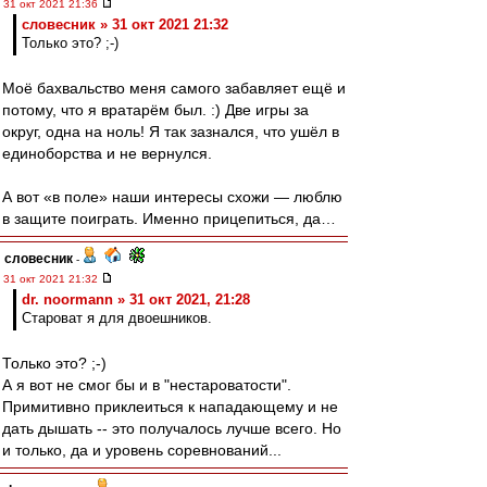
31 окт 2021 21:36
словесник » 31 окт 2021 21:32
Только это? ;-)
Моё бахвальство меня самого забавляет ещё и
потому, что я вратарём был. :) Две игры за
округ, одна на ноль! Я так зазнался, что ушёл в
единоборства и не вернулся.
А вот «в поле» наши интересы схожи — люблю
в защите поиграть. Именно прицепиться, да…
словесник
-
31 окт 2021 21:32
dr. noormann » 31 окт 2021, 21:28
Староват я для двоешников.
Только это? ;-)
А я вот не смог бы и в "нестароватости".
Примитивно приклеиться к нападающему и не
дать дышать -- это получалось лучше всего. Но
и только, да и уровень соревнований...