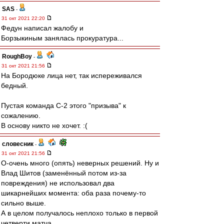
SAS
-
31 окт 2021 22:20
Федун написал жалобу и
Борзыкиным занялась прокуратура...
RoughBoy
-
31 окт 2021 21:56
На Бородюке лица нет, так испереживался
бедный.
Пустая команда С-2 этого "призыва" к
сожалению.
В основу никто не хочет. :(
словесник
-
31 окт 2021 21:56
О-очень много (опять) неверных решений. Ну и
Влад Шитов (заменённый потом из-за
повреждения) не использовал два
шикарнейших момента: оба раза почему-то
сильно выше.
А в целом получалось неплохо только в первой
четверти матча.