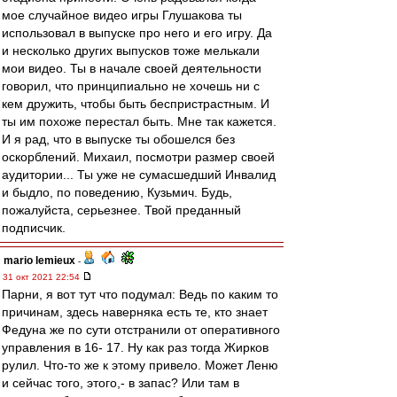
мое случайное видео игры Глушакова ты
использовал в выпуске про него и его игру. Да
и несколько других выпусков тоже мелькали
мои видео. Ты в начале своей деятельности
говорил, что принципиально не хочешь ни с
кем дружить, чтобы быть беспристрастным. И
ты им похоже перестал быть. Мне так кажется.
И я рад, что в выпуске ты обошелся без
оскорблений. Михаил, посмотри размер своей
аудитории... Ты уже не сумасшедший Инвалид
и быдло, по поведению, Кузьмич. Будь,
пожалуйста, серьезнее. Твой преданный
подписчик.
mario lemieux
-
31 окт 2021 22:54
Парни, я вот тут что подумал: Ведь по каким то
причинам, здесь наверняка есть те, кто знает
Федуна же по сути отстранили от оперативного
управления в 16- 17. Ну как раз тогда Жирков
рулил. Что-то же к этому привело. Может Леню
и сейчас того, этого,- в запас? Или там в