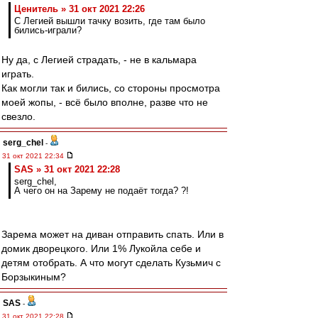
Ценитель » 31 окт 2021 22:26
С Легией вышли тачку возить, где там было
бились-играли?
Ну да, с Легией страдать, - не в кальмара
играть.
Как могли так и бились, со стороны просмотра
моей жопы, - всё было вполне, разве что не
свезло.
serg_chel
-
31 окт 2021 22:34
SAS » 31 окт 2021 22:28
serg_chel,
А чего он на Зарему не подаёт тогда? ?!
Зарема может на диван отправить спать. Или в
домик дворецкого. Или 1% Лукойла себе и
детям отобрать. А что могут сделать Кузьмич с
Борзыкиным?
SAS
-
31 окт 2021 22:28