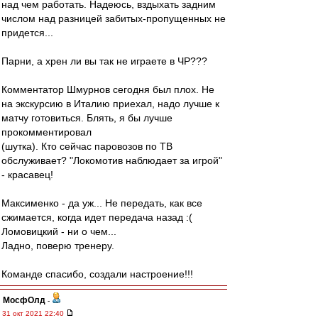
над чем работать. Надеюсь, вздыхать задним
числом над разницей забитых-пропущенных не
придется...
Парни, а хрен ли вы так не играете в ЧР???
Комментатор Шмурнов сегодня был плох. Не
на экскурсию в Италию приехал, надо лучше к
матчу готовиться. Блять, я бы лучше
прокомментировал
(шутка). Кто сейчас паровозов по ТВ
обслуживает? "Локомотив наблюдает за игрой"
- красавец!
Максименко - да уж... Не передать, как все
сжимается, когда идет передача назад :(
Ломовицкий - ни о чем...
Ладно, поверю тренеру.
Команде спасибо, создали настроение!!!
МосфОлд
-
31 окт 2021 22:40