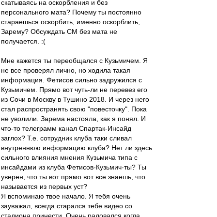
скатываясь на оскорбления и без
персонального мата? Почему ты постоянно
стараешься оскорбить, именно оскорблить,
Зарему? Обсуждать СМ без мата не
получается. :(
Мне кажется ты переобщался с Кузьмичем. Я
не все проверял лично, но ходила такая
информация. Фетисов сильно задружился с
Кузьмичем. Прямо вот чуть-ли не перевез его
из Сочи в Москву в Тушино 2018. И через него
стал распространять свою "повесточку". Пока
не уволили. Зарема настояла, как я понял. И
что-то телеграмм канал Спартак-Инсайд
заглох? Т.е. сотрудник клуба таки сливал
внутреннюю информацию клуба? Нет ли здесь
сильного влияния мнения Кузьмича типа с
инсайдами из клуба Фетисов-Кузьмич-ты? Ты
уверен, что ты вот прямо вот все знаешь, что
называется из первых уст?
Я вспоминаю твое начало. Я тебя очень
зауважал, всегда старался тебе видео со
стадиона принести. Очень радовался когда