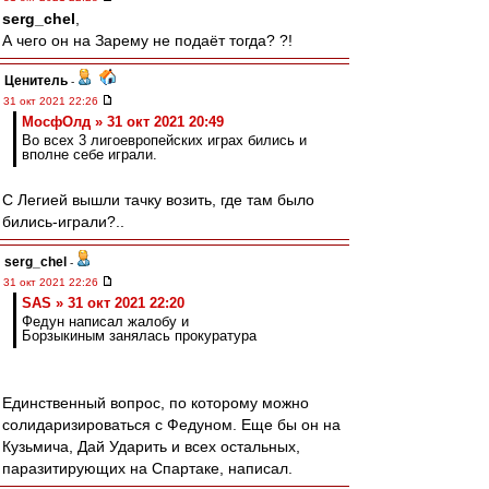
serg_chel
,
А чего он на Зарему не подаёт тогда? ?!
Ценитель
-
31 окт 2021 22:26
МосфОлд » 31 окт 2021 20:49
Во всех 3 лигоевропейских играх бились и
вполне себе играли.
С Легией вышли тачку возить, где там было
бились-играли?..
serg_chel
-
31 окт 2021 22:26
SAS » 31 окт 2021 22:20
Федун написал жалобу и
Борзыкиным занялась прокуратура
Единственный вопрос, по которому можно
солидаризироваться с Федуном. Еще бы он на
Кузьмича, Дай Ударить и всех остальных,
паразитирующих на Спартаке, написал.