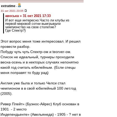
extratime
-
31 окт 2021 23:05
авоська » 31 окт 2021 17:33
И вот еще интересно.Часто ли клубы из
первой мировой сотни выигрывали
чемпионство на свое столетие?
Где Спектр?)
Этот вопрос меня тоже интересовал. И решил
провести разбор.
Побуду чуть чуть Спектр-ом и teorver-ом.
Список не идеальный, турниры проходили
весна-осень и в некторых случаях непонятно
какой год считать юбилейным. (Если спецы
меня поправят то буду рад)
Англия уже была и только Челси стал
чемпионом в в свой юбилейный 100 лет.год
(2005).
Ривер Плейт» (Буэнос-Айрес) Клуб основан в
1901 - 2 место
Индепендьенте» (Авельянеда) - 1905 - ? нет в