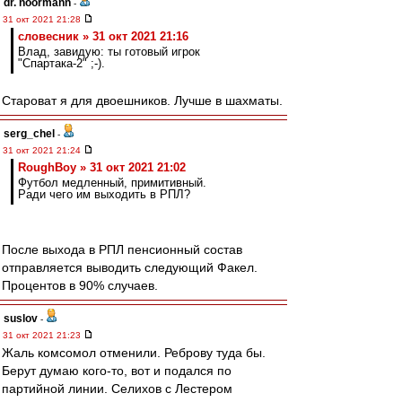
dr. noormann
-
31 окт 2021 21:28
словесник » 31 окт 2021 21:16
Влад, завидую: ты готовый игрок
"Спартака-2" ;-).
Староват я для двоешников. Лучше в шахматы.
serg_chel
-
31 окт 2021 21:24
RoughBoy » 31 окт 2021 21:02
Футбол медленный, примитивный.
Ради чего им выходить в РПЛ?
После выхода в РПЛ пенсионный состав
отправляется выводить следующий Факел.
Процентов в 90% случаев.
suslov
-
31 окт 2021 21:23
Жаль комсомол отменили. Реброву туда бы.
Берут думаю кого-то, вот и подался по
партийной линии. Селихов с Лестером