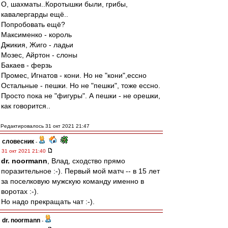
О, шахматы..Коротышки были, грибы,
кавалергарды ещё..
Попробовать ещё?
Максименко - король
Джикия, Жиго - ладьи
Мозес, Айртон - слоны
Бакаев - ферзь
Промес, Игнатов - кони. Но не "кони",ессно
Остальные - пешки. Но не "пешки", тоже ессно.
Просто пока не "фигуры". А пешки - не орешки,
как говорится..
Редактировалось 31 окт 2021 21:47
словесник
-
31 окт 2021 21:40
dr. noormann
, Влад, сходство прямо
поразительное :-). Первый мой матч -- в 15 лет
за поселковую мужскую команду именно в
воротах :-).
Но надо прекращать чат :-).
dr. noormann
-