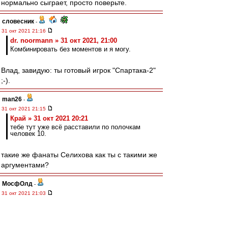
нормально сыграет, просто поверьте.
словесник
-
31 окт 2021 21:16
dr. noormann » 31 окт 2021, 21:00
Комбинировать без моментов и я могу.
Влад, завидую: ты готовый игрок "Спартака-2"
;-).
man26
-
31 окт 2021 21:15
Край » 31 окт 2021 20:21
тебе тут уже всё расставили по полочкам
человек 10.
такие же фанаты Селихова как ты с такими же
аргументами?
МосфОлд
-
31 окт 2021 21:03
setun53 » 31 окт 2021 20:58
Я про Бенфику не забыл