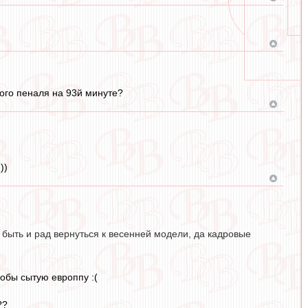
того пеналя на 93й минуте?
))
быть и рад вернуться к весенней модели, да кадровые
кобы сытую европпу :(
??