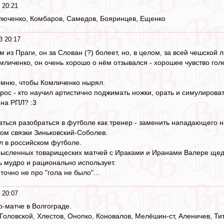
 20:21
люченко, Комбаров, Самедов, Бояринцев, Ещенко
3 20:17
 из Праги, он за Слован (?) болеет, но, в целом, за всей чешской л
омличенко, он очень хорошо о нём отзывался - хорошее чувство гол
омню, чтобы Комличенко нырял.
рос - кто научил артистично поджимать ножки, орать и симулирова
ина РПЛ? :3
ться разобраться в футболе как тренер - заменить нападающего н
том связки Зиньковский-Соболев.
л в российском футболе.
смысленных товарищеских матчей с Ираками и Иранами Валере щед
ь мудро и рационально использует.
 точно не про "гола не было"...
 20:07
о-матче в Волгограде.
оловской, Хлестов, Онопко, Коновалов, Мелёшин-ст, Аленичев, Тит