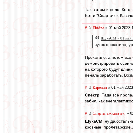
Так в этом и дело! Ког
Вот и "Спартачек-Казаче
#
Ehidna
» 01 май 2023 
ЩукаСМ » 01 май 
чуток прокатило, у
Прокатило, а потом все 
демонстрировать осенний
на которого будут длин
пеналь заработать. Возм
#
Карелин
» 01 май 2023
Спектр
, Тада всё пропа
забил, как внегалактикос
#
Спартачек-Казачек!
» 0
ЩукаСМ
, ну да.осталь
кровные ,пролетарские..