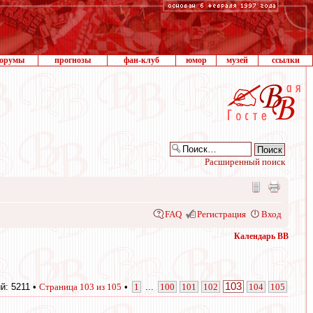
орумы
прогнозы
фан-клуб
юмор
музей
ссылки
Расширенный поиск
FAQ
Регистрация
Вход
Календарь ВВ
103
й: 5211 •
Страница
103
из
105
•
1
...
100
101
102
104
105