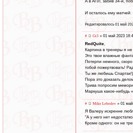
А в АПЛ, забив 34-й, по
И осталось ему матчей: 
Редактировалось 01 май 20
#
Gt3
» 01 май 2023 18:
RedQuite
,
Карпина в тренеры я не
Это твои влажные фанта
Потерпи немного, скоро
тобой пожертвовать! Ра
Ты же любишь Спартак!)
Пора это доказать дело
Трива попросим мемориа
Маркуша какое-нибудь «
#
Mike Lebedev
» 01 май
Я Валеру искренне люб
"А у него нет недостатко
Кроме одного: он не тр