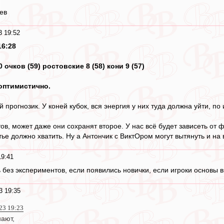
ев
3 19:52
16:28
 очков (59) ростовские 8 (58) кони 9 (57)
 оптимистично.
 прогнозик. У коней кубок, вся энергия у них туда должна уйти, по 
тов, может даже они сохранят второе. У нас всё будет зависеть от
тье должно хватить. Ну а Антончик с ВиктОром могут вытянуть и на 
19:41
сь без экспериментов, если появились новички, если игроки основы 
3 19:35
23 19:23
нают,