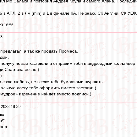
бил Мо Салаха и повторил Андрея Коула и самого Алана. Последние
6 в АПЛ, 2 в ЛЧ (min) и 1 в финале КА. Не знаю, СК Англии, СК УЕ
23 18:56
43
 предлагал, а так же продать Промеса.
зии.
 получу новые кастрюли и отправим тебя в андроидный коллайдер 
ди Спартака ессно!)
)
м свою любовь, не всеже тебе бумажками шуршать.
льную доску тебе оформить вместо заставки.)
мудрое» изречение найдёт вместо подписи.)
 2023 18:39
лю
в!"
енер