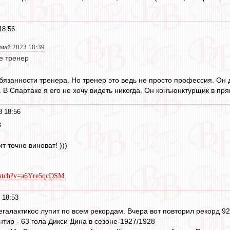
18:56
 май 2023 18:39
е тренер
язанности тренера. Но тренер это ведь не просто профессия. Он 
. В Спартаке я его не хочу видеть никогда. Он конъюнктурщик в пр
3 18:56
3
 точно виноват! )))
watch?v=a6Yre5qcDSM
 18:53
галактикос лупит по всем рекордам. Вчера вот повторил рекорд 92-
тир - 63 гола Дикси Дина в сезоне-1927/1928