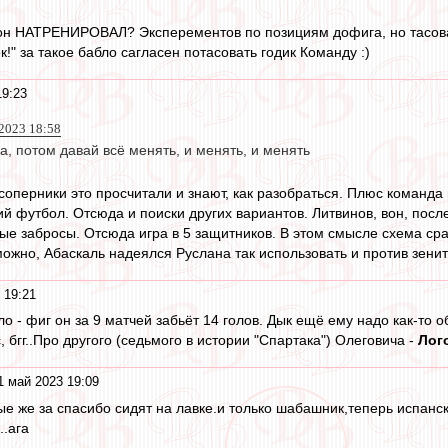
о он НАТРЕНИРОВАЛ? Эксперементов по позициям дофига, но тасова
к!" за такое бабло сагласен потасовать годик Команду :)
19:23
2023 18:58
ра, потом давай всё менять, и менять, и менять
соперники это просчитали и знают, как разобраться. Плюс команда
 футбол. Отсюда и поиски других вариантов. Литвинов, вон, после
ные забросы. Отсюда игра в 5 защитников. В этом смысле схема ср
ожно, Абаскаль надеялся Руслана так использовать и против зенит
 19:21
ло - фиг он за 9 матчей забьёт 14 голов. Дык ещё ему надо как-то
, бгг..Про другого (седьмого в истории "Спартака") Олеговича -
Лог
1 май 2023 19:09
ные же за спасибо сидят на лавке.и только шабашник,теперь испан
..ага