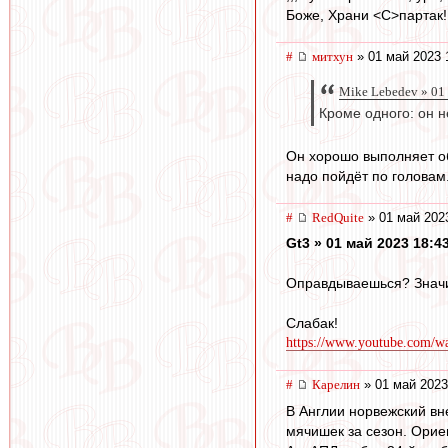
Боже, Храни <C>партак!
#
митхун
» 01 май 2023 
Mike Lebedev » 01
Кроме одного: он н
Он хорошо выполняет об
надо пойдёт по головам
#
RedQuite
» 01 май 202
Gt3 » 01 май 2023 18:4
Оправдываешься? Значит
Слабак!
https://www.youtube.com/
#
Карелин
» 01 май 2023
В Англии норвежский вне
мячишек за сезон. Ориен