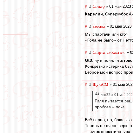
#
Спектр
» 01 май 2023 
Карелин
, Суперкубок А
#
авоська
» 01 май 2023 
Мы спартачи или кто?
«Гола не было» от Нетт
#
Спартачек-Казачек!
» 0
Gt3
, ну я понял.я ж гов
Конкретно истерика был
Второе мой вопрос проиг
#
ЩукаСМ
» 01 май 202
лео22 » 01 май 202
Гиля пытается реш
проблемы пока...
Всё верно, но, боюсь за
Теперь не очень верю в
,,, чуток прокатило, ура