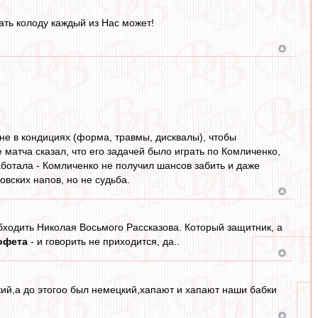
ть колоду каждый из Нас может!
 не в кондициях (форма, травмы, дисквалы), чтобы
 матча сказал, что его задачей было играть по Комличенко,
аботала - Комличенко не получил шансов забить и даже
овских напов, но не судьба.
 обходить Николая Восьмого Рассказова. Который защитник, а
офета
- и говорить не приходится, да..
ский,а до этогоо был немецкий,хапают и хапают наши бабки