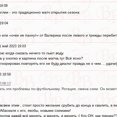
19:08
нглии - это традиционно матч открытия сезона
19:04
о или «очки не пахнут» от Валерика после левого и трижды переби
1 май 2023 19:03
орю когда сказать нечего то льют воду.
а у онопко и карпина после матча.тут Всё ясно?
норирован.повторять его не буду.диалог правда не о чем.....удачи)
3 18:58
3 08:13
ать эти проблемы по-футбольному. Ротация, смена схем. Он может 
 всвем этим , стоит просто желание срубить до конца и свалить, в я
 Абаскаля с его, якобы, новыми схемами!
, потом давай всё менять, и менять, и менять :( Кто ОН, как тренер?