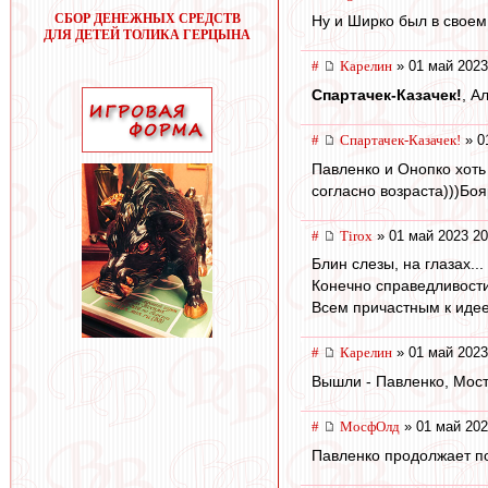
СБОР ДЕНЕЖНЫХ СРЕДСТВ
Ну и Ширко был в своем
ДЛЯ ДЕТЕЙ ТОЛИКА ГЕРЦЫНА
#
Карелин
» 01 май 2023
Спартачек-Казачек!
, А
#
Спартачек-Казачек!
» 0
Павленко и Онопко хоть
согласно возраста)))Боя
#
Tirox
» 01 май 2023 20
Блин слезы, на глазах..
Конечно справедливости
Всем причастным к иде
#
Карелин
» 01 май 2023
Вышли - Павленко, Мост
#
МосфОлд
» 01 май 202
Павленко продолжает по