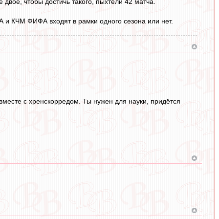
 двое, чтобы достичь такого, пыхтели 42 матча.
ФА и КЧМ ФИФА входят в рамки одного сезона или нет.
вместе с хренскорредом. Ты нужен для науки, придётся