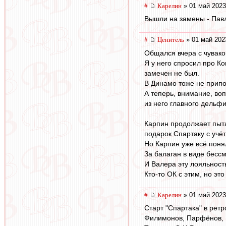
#
Карелин
» 01 май 2023
Вышли на замены - Пав
#
Ценитель
» 01 май 202
Общался вчера с чуваком
Я у него спросил про К
замечен не был.
В Динамо тоже не прип
А теперь, внимание, воп
из него главного дельф
Карпин продолжает пыта
подарок Спартаку с учё
Но Карпин уже всё поня
За балаган в виде бес
И Валера эту лояльност
Кто-то ОК с этим, но это
#
Карелин
» 01 май 2023
Старт "Спартака" в ретр
Филимонов, Парфёнов, Г