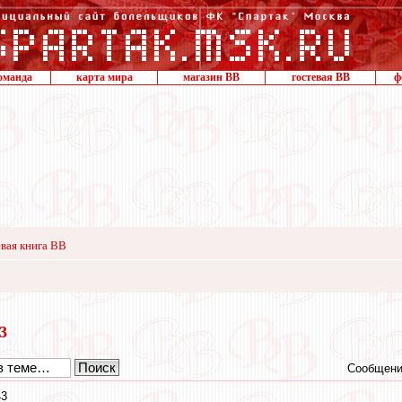
оманда
карта мира
магазин ВВ
гостевая ВВ
ф
вая книга ВВ
23
Сообщени
43