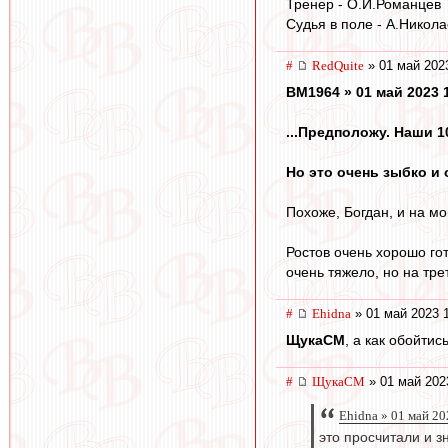
Тренер - О.И.Романцев
Судья в поле - А.Никола
#
RedQuite
» 01 май 202
BM1964 » 01 май 2023 
...Предположу. Наши 10
Но это очень зыбко и
Похоже, Богдан, и на мой
Ростов очень хорошо го
очень тяжело, но на тре
#
Ehidna
» 01 май 2023 
ЩукаСМ
, а как обойти
#
ЩукаСМ
» 01 май 202
Ehidna » 01 май 20
это просчитали и з