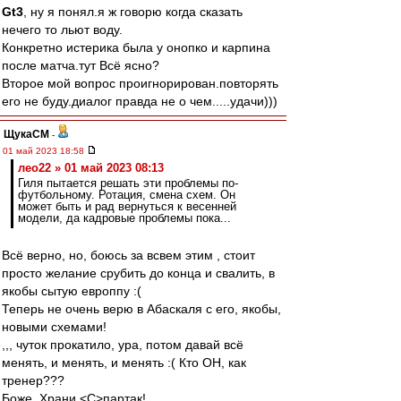
Gt3
, ну я понял.я ж говорю когда сказать
нечего то льют воду.
Конкретно истерика была у онопко и карпина
после матча.тут Всё ясно?
Второе мой вопрос проигнорирован.повторять
его не буду.диалог правда не о чем.....удачи)))
ЩукаСМ
-
01 май 2023 18:58
лео22 » 01 май 2023 08:13
Гиля пытается решать эти проблемы по-
футбольному. Ротация, смена схем. Он
может быть и рад вернуться к весенней
модели, да кадровые проблемы пока...
Всё верно, но, боюсь за всвем этим , стоит
просто желание срубить до конца и свалить, в
якобы сытую европпу :(
Теперь не очень верю в Абаскаля с его, якобы,
новыми схемами!
,,, чуток прокатило, ура, потом давай всё
менять, и менять, и менять :( Кто ОН, как
тренер???
Боже, Храни <C>партак!