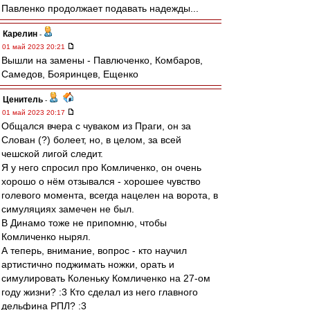
Павленко продолжает подавать надежды...
Карелин
-
01 май 2023 20:21
Вышли на замены - Павлюченко, Комбаров,
Самедов, Бояринцев, Ещенко
Ценитель
-
01 май 2023 20:17
Общался вчера с чуваком из Праги, он за
Слован (?) болеет, но, в целом, за всей
чешской лигой следит.
Я у него спросил про Комличенко, он очень
хорошо о нём отзывался - хорошее чувство
голевого момента, всегда нацелен на ворота, в
симуляциях замечен не был.
В Динамо тоже не припомню, чтобы
Комличенко нырял.
А теперь, внимание, вопрос - кто научил
артистично поджимать ножки, орать и
симулировать Коленьку Комличенко на 27-ом
году жизни? :3 Кто сделал из него главного
дельфина РПЛ? :3