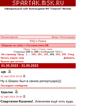
Официальный сайт болельщиков ФК "Спартак" Москва
Полная версия
Вход
•
Регистрация
FAQ
•
Поиск
Общение на сайте
Гостевая книга ВВ
»
Пред. тема
|
След. тема
Страница
103
из
105
[ Сообщений: 5211 ]
На страницу
Пред.
1
...
100
,
101
,
102
,
103
,
104
,
105
След.
Начать новую тему
Добавить
Версия для печати
01.05.2023 - 31.05.2023
agk
-
01 май 2023 20:43
Ну и Ширко был в своем репертуаре)))
Последнее сообщение
Карелин
-
01 май 2023 20:40
Спартачек-Казачек!
, Аленичев ещё хоть куда..