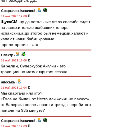
не приходится, да..
Спартачек-Казачек!
-
01 май 2023 19:09
ЩукаСМ
, ну да.остальные же за спасибо сидят
на лавке.и только шабашник,теперь
испанский,а до этогоо был немецкий,хапают и
хапают наши бабки кровные
,пролетарские....ага
Спектр
-
01 май 2023 19:08
Карелин
, Суперкубок Англии - это
традиционно матч открытия сезона
авоська
-
01 май 2023 19:04
Мы спартачи или кто?
«Гола не было» от Нетто или «очки не пахнут»
от Валерика после левого и трижды перебитого
пеналя на 93й минуте?
Спартачек-Казачек!
-
01 май 2023 19:03