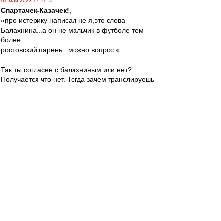
01 май 2023 17:21
Спартачек-Казачек!
,
«про истерику написал не я,это слова
Балахнина...а он не мальчик в футболе тем
более
ростовский парень...можно вопрос:«
Так ты согласен с балахниным или нет?
Получается что нет. Тогда зачем транслируешь
слова этого(не известного мне) человека? Это
странно.
Твой вопрос: меня это в принципе не волнует,
но если спросил - отвечу.
Валеру удаляют и наказывают за поведение и
слова.
Такого гонения и несправедливости как при
Велике, я не помню вообще применительно ни
к какому тренеру вообще. Не помер, стал
сильнее и мудрее. Валера НАШ! Лидер и
вожак! И с камарильей он боролся всегда и с
несправедливостью. За что ему огромное
спасибо!