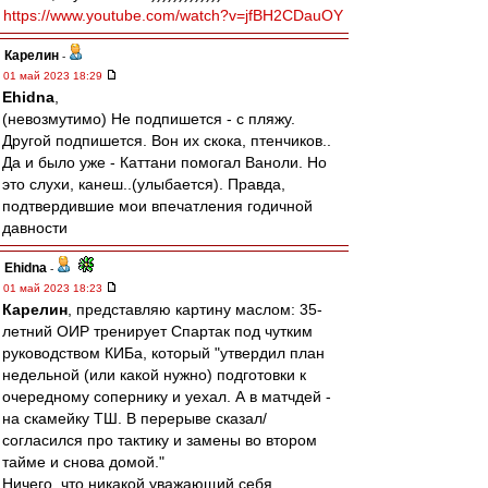
https://www.youtube.com/watch?v=jfBH2CDauOY
Карелин
-
01 май 2023 18:29
Ehidna
,
(невозмутимо) Не подпишется - с пляжу.
Другой подпишется. Вон их скока, птенчиков..
Да и было уже - Каттани помогал Ваноли. Но
это слухи, канеш..(улыбается). Правда,
подтвердившие мои впечатления годичной
давности
Ehidna
-
01 май 2023 18:23
Карелин
, представляю картину маслом: 35-
летний ОИР тренирует Спартак под чутким
руководством КИБа, который "утвердил план
недельной (или какой нужно) подготовки к
очередному сопернику и уехал. А в матчдей -
на скамейку ТШ. В перерыве сказал/
согласился про тактику и замены во втором
тайме и снова домой."
Ничего, что никакой уважающий себя