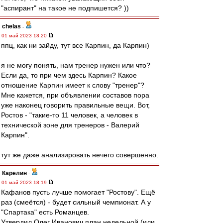
"аспирант" на такое не подпишется? ))
chelas
-
01 май 2023 18:20
ппц, как ни зайду, тут все Карпин, да Карпин)
я не могу понять, нам тренер нужен или что?
Если да, то при чем здесь Карпин? Какое
отношение Карпин имеет к слову "тренер"?
Мне кажется, при объявлении составов пора
уже наконец говорить правильные вещи. Вот,
Ростов - "такие-то 11 человек, а человек в
технической зоне для тренеров - Валерий
Карпин".
тут же даже анализировать нечего совершенно.
Карелин
-
01 май 2023 18:19
Кафанов пусть лучше помогает "Ростову". Ещё
раз (смеётся) - будет сильный чемпионат. А у
"Спартака" есть Романцев.
Утвердил Олег Иванович план недельной (или