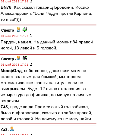
01 май 2023 17:28
BN78
, Как сказал товарищ Бродский, Иосиф
Александрович: "Если Федун против Карпина,
то я за!")))
Спектр
-
01 май 2023 17:27
Пардон, нашел. На данный момент 84 правой
ногой, 13 левой и 5 головой.
Спектр
-
01 май 2023 17:21
МосфОлд
, собственно, даже если матч не
станет золотым для бомжей, мы теряем
математические шансы на титул, если не
выигрываем. Будет 12 очков отставания за
четыре тура до финиша, но минус по личным
встречам.
Gt3
, вроде когда Промес сотый гол забивал,
была инфографика, сколько он забил правой,
левой и головой. Но почему-то не могу найти.
Gt3
-