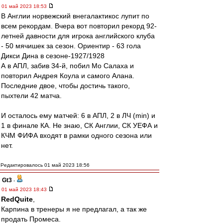
01 май 2023 18:53
В Англии норвежский внегалактикос лупит по
всем рекордам. Вчера вот повторил рекорд 92-
летней давности для игрока английского клуба
- 50 мячишек за сезон. Ориентир - 63 гола
Дикси Дина в сезоне-1927/1928
А в АПЛ, забив 34-й, побил Мо Салаха и
повторил Андрея Коула и самого Алана.
Последние двое, чтобы достичь такого,
пыхтели 42 матча.
И осталось ему матчей: 6 в АПЛ, 2 в ЛЧ (min) и
1 в финале КА. Не знаю, СК Англии, СК УЕФА и
КЧМ ФИФА входят в рамки одного сезона или
нет.
Редактировалось 01 май 2023 18:56
Gt3
-
01 май 2023 18:43
RedQuite
,
Карпина в тренеры я не предлагал, а так же
продать Промеса.