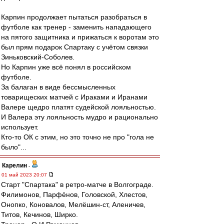
Карпин продолжает пытаться разобраться в
футболе как тренер - заменить нападающего
на пятого защитника и прижаться к воротам это
был прям подарок Спартаку с учётом связки
Зиньковский-Соболев.
Но Карпин уже всё понял в российском
футболе.
За балаган в виде бессмысленных
товарищеских матчей с Ираками и Иранами
Валере щедро платят судейской лояльностью.
И Валера эту лояльность мудро и рационально
использует.
Кто-то ОК с этим, но это точно не про "гола не
было"...
Карелин
-
01 май 2023 20:07
Старт "Спартака" в ретро-матче в Волгограде.
Филимонов, Парфёнов, Головской, Хлестов,
Онопко, Коновалов, Мелёшин-ст, Аленичев,
Титов, Кечинов, Ширко.