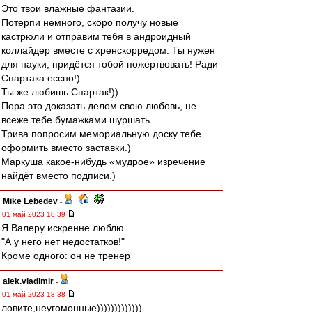
Это твои влажные фантазии.
Потерпи немного, скоро получу новые
кастрюли и отправим тебя в андроидный
коллайдер вместе с хренскорредом. Ты нужен
для науки, придётся тобой пожертвовать! Ради
Спартака ессно!)
Ты же любишь Спартак!))
Пора это доказать делом свою любовь, не
всеже тебе бумажками шуршать.
Трива попросим мемориальную доску тебе
оформить вместо заставки.)
Маркуша какое-нибудь «мудрое» изречение
найдёт вместо подписи.)
Mike Lebedev
-
01 май 2023 18:39
Я Валеру искренне люблю
"А у него нет недостатков!"
Кроме одного: он не тренер
alek.vladimir
-
01 май 2023 18:38
ловите,неугомонные)))))))))))))