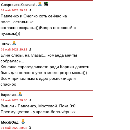
Спартачек-Казачек!
-
01 май 2023 20:39
Павленко и Онопко хоть сейчас на
поле...остальные
согласно возраста)))Бояра потешный с
пузиком)))
Tirox
-
01 май 2023 20:32
Блин слезы, на глазах... команда мечты
собралась...
Конечно справедливости ради Карпин должен
быть для полного улета моего ретро мозга)))
Всем причастным к идее респектище и
спасибо
Карелин
-
01 май 2023 20:30
Вышли - Павленко, Мостовой. Пока 0:0.
Преимущество - у красно-бело-чёрных.
МосфОлд
-
01 май 2023 20:28