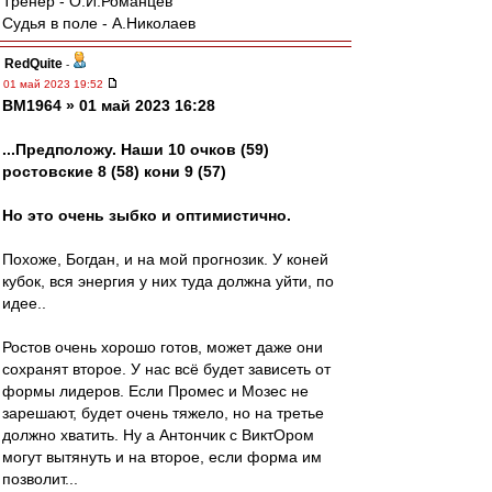
Тренер - О.И.Романцев
Судья в поле - А.Николаев
RedQuite
-
01 май 2023 19:52
BM1964 » 01 май 2023 16:28
...Предположу. Наши 10 очков (59)
ростовские 8 (58) кони 9 (57)
Но это очень зыбко и оптимистично.
Похоже, Богдан, и на мой прогнозик. У коней
кубок, вся энергия у них туда должна уйти, по
идее..
Ростов очень хорошо готов, может даже они
сохранят второе. У нас всё будет зависеть от
формы лидеров. Если Промес и Мозес не
зарешают, будет очень тяжело, но на третье
должно хватить. Ну а Антончик с ВиктОром
могут вытянуть и на второе, если форма им
позволит...