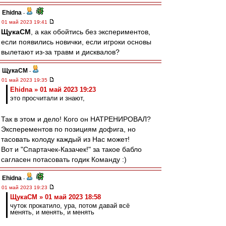
Ehidna
-
01 май 2023 19:41
ЩукаСМ
, а как обойтись без экспериментов,
если появились новички, если игроки основы
вылетают из-за травм и дисквалов?
ЩукаСМ
-
01 май 2023 19:35
Ehidna » 01 май 2023 19:23
это просчитали и знают,
Так в этом и дело! Кого он НАТРЕНИРОВАЛ?
Эксперементов по позициям дофига, но
тасовать колоду каждый из Нас может!
Вот и "Спартачек-Казачек!" за такое бабло
сагласен потасовать годик Команду :)
Ehidna
-
01 май 2023 19:23
ЩукаСМ » 01 май 2023 18:58
чуток прокатило, ура, потом давай всё
менять, и менять, и менять