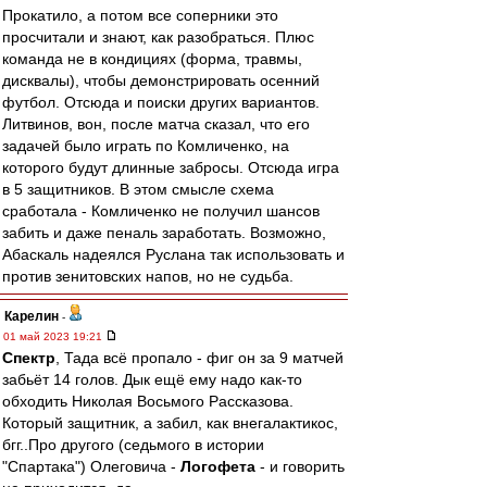
Прокатило, а потом все соперники это
просчитали и знают, как разобраться. Плюс
команда не в кондициях (форма, травмы,
дисквалы), чтобы демонстрировать осенний
футбол. Отсюда и поиски других вариантов.
Литвинов, вон, после матча сказал, что его
задачей было играть по Комличенко, на
которого будут длинные забросы. Отсюда игра
в 5 защитников. В этом смысле схема
сработала - Комличенко не получил шансов
забить и даже пеналь заработать. Возможно,
Абаскаль надеялся Руслана так использовать и
против зенитовских напов, но не судьба.
Карелин
-
01 май 2023 19:21
Спектр
, Тада всё пропало - фиг он за 9 матчей
забьёт 14 голов. Дык ещё ему надо как-то
обходить Николая Восьмого Рассказова.
Который защитник, а забил, как внегалактикос,
бгг..Про другого (седьмого в истории
"Спартака") Олеговича -
Логофета
- и говорить