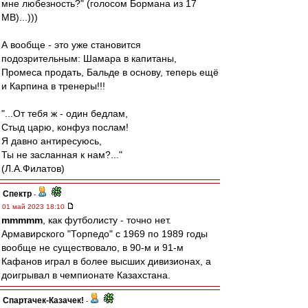
мне любезность?" (голосом Бормана из 17
МВ)...)))
А вообще - это уже становится
подозрительным: Шамара в капитаны,
Промеса продать, Бальде в основу, теперь ещё
и Карпина в тренеры!!!
"...От тебя ж - один бедлам,
Стыд царю, конфуз послам!
Я давно антиресуюсь,
Ты не засланная к нам?..."
(Л.А.Филатов)
Спектр
-
01 май 2023 18:10
mmmmm
, как футболисту - точно нет.
Армавирского "Торпедо" с 1969 по 1989 годы
вообще не существовало, в 90-м и 91-м
Кафанов играл в более высших дивизионах, а
доигрывал в чемпионате Казахстана.
Спартачек-Казачек!
-