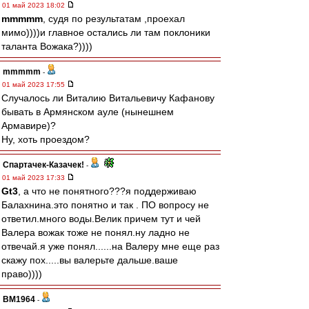
01 май 2023 18:02
mmmmm
, судя по результатам ,проехал
мимо))))и главное остались ли там поклоники
таланта Вожака?))))
mmmmm
-
01 май 2023 17:55
Случалось ли Виталию Витальевичу Кафанову
бывать в Армянском ауле (нынешнем
Армавире)?
Ну, хоть проездом?
Спартачек-Казачек!
-
01 май 2023 17:33
Gt3
, а что не понятного???я поддерживаю
Балахнина.это понятно и так . ПО вопросу не
ответил.много воды.Велик причем тут и чей
Валера вожак тоже не понял.ну ладно не
отвечай.я уже понял......на Валеру мне еще раз
скажу пох.....вы валерьте дальше.ваше
право))))
BM1964
-