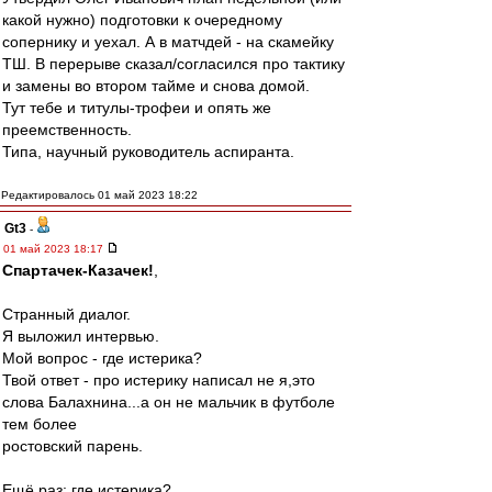
какой нужно) подготовки к очередному
сопернику и уехал. А в матчдей - на скамейку
ТШ. В перерыве сказал/согласился про тактику
и замены во втором тайме и снова домой.
Тут тебе и титулы-трофеи и опять же
преемственность.
Типа, научный руководитель аспиранта.
Редактировалось 01 май 2023 18:22
Gt3
-
01 май 2023 18:17
Спартачек-Казачек!
,
Странный диалог.
Я выложил интервью.
Мой вопрос - где истерика?
Твой ответ - про истерику написал не я,это
слова Балахнина...а он не мальчик в футболе
тем более
ростовский парень.
Ещё раз: где истерика?