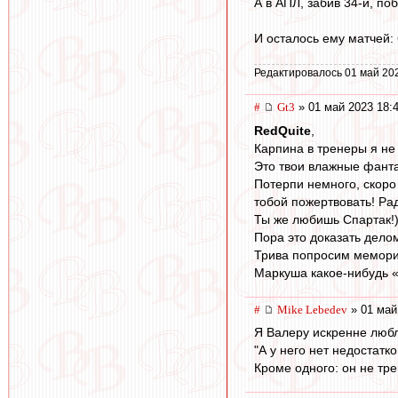
А в АПЛ, забив 34-й, по
И осталось ему матчей: 
Редактировалось 01 май 20
#
Gt3
» 01 май 2023 18:
RedQuite
,
Карпина в тренеры я не
Это твои влажные фанта
Потерпи немного, скоро
тобой пожертвовать! Ра
Ты же любишь Спартак!)
Пора это доказать дело
Трива попросим мемориа
Маркуша какое-нибудь «
#
Mike Lebedev
» 01 май
Я Валеру искренне люб
"А у него нет недостатко
Кроме одного: он не тр