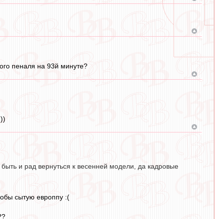
того пеналя на 93й минуте?
))
быть и рад вернуться к весенней модели, да кадровые
кобы сытую европпу :(
??