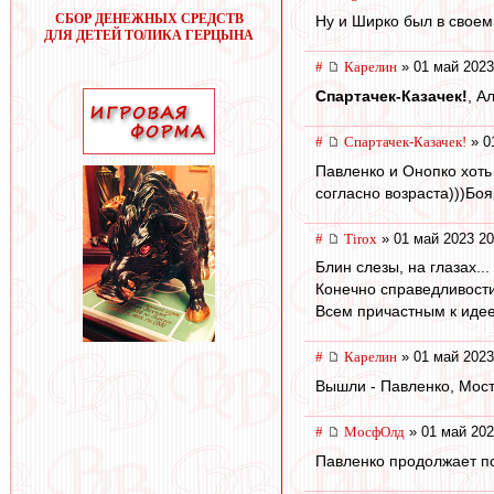
СБОР ДЕНЕЖНЫХ СРЕДСТВ
Ну и Ширко был в своем
ДЛЯ ДЕТЕЙ ТОЛИКА ГЕРЦЫНА
#
Карелин
» 01 май 2023
Спартачек-Казачек!
, А
#
Спартачек-Казачек!
» 0
Павленко и Онопко хоть
согласно возраста)))Боя
#
Tirox
» 01 май 2023 20
Блин слезы, на глазах..
Конечно справедливости
Всем причастным к иде
#
Карелин
» 01 май 2023
Вышли - Павленко, Мост
#
МосфОлд
» 01 май 202
Павленко продолжает по