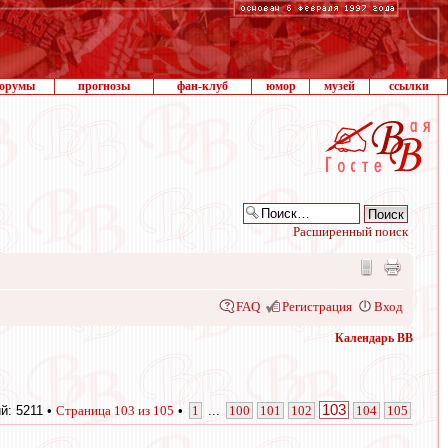
орумы
прогнозы
фан-клуб
юмор
музей
ссылки
Расширенный поиск
FAQ
Регистрация
Вход
Календарь ВВ
103
й: 5211 •
Страница
103
из
105
•
1
...
100
101
102
104
105