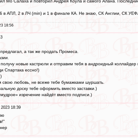
бил Мо Салаха и повторил Андрея Коула и самого Алана. Последние
6 в АПЛ, 2 в ЛЧ (min) и 1 в финале КА. Не знаю, СК Англии, СК УЕ
23 18:56
43
 предлагал, а так же продать Промеса.
зии.
 получу новые кастрюли и отправим тебя в андроидный коллайдер 
ди Спартака ессно!)
)
м свою любовь, не всеже тебе бумажками шуршать.
льную доску тебе оформить вместо заставки.)
мудрое» изречение найдёт вместо подписи.)
 2023 18:39
лю
в!"
енер