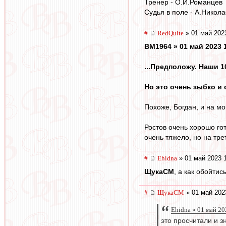
Тренер - О.И.Романцев
Судья в поле - А.Никола
#
RedQuite
» 01 май 202
BM1964 » 01 май 2023 
...Предположу. Наши 10
Но это очень зыбко и
Похоже, Богдан, и на мой
Ростов очень хорошо го
очень тяжело, но на тре
#
Ehidna
» 01 май 2023 
ЩукаСМ
, а как обойти
#
ЩукаСМ
» 01 май 202
Ehidna » 01 май 20
это просчитали и з