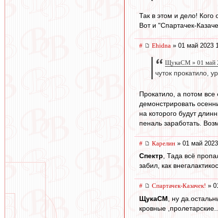
Так в этом и дело! Ког
Вот и "Спартачек-Казаче
#
Ehidna
» 01 май 2023 
ЩукаСМ » 01 май 
чуток прокатило, у
Прокатило, а потом все 
демонстрировать осенний
на которого будут длин
пеналь заработать. Возм
#
Карелин
» 01 май 2023
Спектр
, Тада всё пропа
забил, как внегалактикос
#
Спартачек-Казачек!
» 0
ЩукаСМ
, ну да.осталь
кровные ,пролетарские..