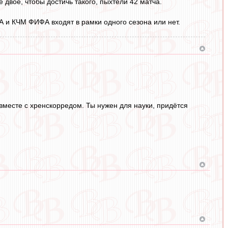
 двое, чтобы достичь такого, пыхтели 42 матча.
ФА и КЧМ ФИФА входят в рамки одного сезона или нет.
вместе с хренскорредом. Ты нужен для науки, придётся