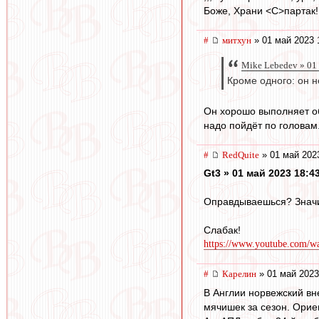
Боже, Храни <C>партак!
#
митхун
» 01 май 2023 
Mike Lebedev » 01
Кроме одного: он н
Он хорошо выполняет об
надо пойдёт по головам
#
RedQuite
» 01 май 202
Gt3 » 01 май 2023 18:4
Оправдываешься? Значит
Слабак!
https://www.youtube.com/
#
Карелин
» 01 май 2023
В Англии норвежский вне
мячишек за сезон. Ориен