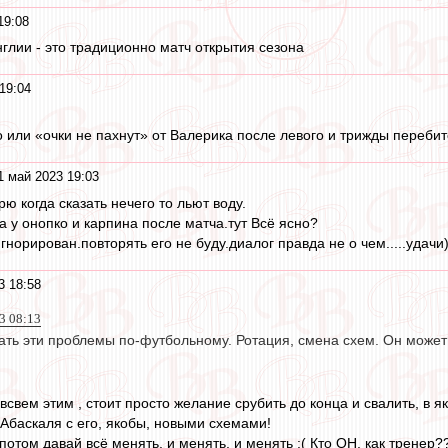
19:08
нглии - это традиционно матч открытия сезона
19:04
о или «очки не пахнут» от Валерика после левого и трижды переби
1 май 2023 19:03
орю когда сказать нечего то льют воду.
а у онопко и карпина после матча.тут Всё ясно?
норирован.повторять его не буду.диалог правда не о чем.....удачи)
3 18:58
3 08:13
ать эти проблемы по-футбольному. Ротация, смена схем. Он может 
 всвем этим , стоит просто желание срубить до конца и свалить, в я
 Абаскаля с его, якобы, новыми схемами!
, потом давай всё менять, и менять, и менять :( Кто ОН, как тренер?