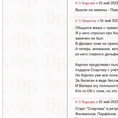
#
Карелин
» 01 май 2023
Вышли на замены - Пав
#
Ценитель
» 01 май 202
Общался вчера с чуваком
Я у него спросил про К
замечен не был.
В Динамо тоже не прип
А теперь, внимание, воп
из него главного дельф
Карпин продолжает пыта
подарок Спартаку с учё
Но Карпин уже всё поня
За балаган в виде бес
И Валера эту лояльност
Кто-то ОК с этим, но это
#
Карелин
» 01 май 2023
Старт "Спартака" в ретр
Филимонов, Парфёнов, Г