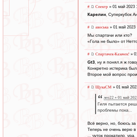
#
Спектр
» 01 май 2023 
Карелин
, Суперкубок А
#
авоська
» 01 май 2023 
Мы спартачи или кто?
«Гола не было» от Нетт
#
Спартачек-Казачек!
» 0
Gt3
, ну я понял.я ж гов
Конкретно истерика был
Второе мой вопрос проиг
#
ЩукаСМ
» 01 май 202
лео22 » 01 май 202
Гиля пытается реш
проблемы пока...
Всё верно, но, боюсь за
Теперь не очень верю в
,,, чуток прокатило, ура