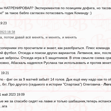
о он НАТРЕНИРОВАЛ? Эксперементов по позициям дофига, но тасова
к!" за такое бабло сагласен потасовать годик Команду :)
19:23
2023 18:58
ра, потом давай всё менять, и менять, и менять
соперники это просчитали и знают, как разобраться. Плюс команда
 футбол. Отсюда и поиски других вариантов. Литвинов, вон, после
ные забросы. Отсюда игра в 5 защитников. В этом смысле схема ср
ожно, Абаскаль надеялся Руслана так использовать и против зенит
 19:21
ло - фиг он за 9 матчей забьёт 14 голов. Дык ещё ему надо как-то
, бгг..Про другого (седьмого в истории "Спартака") Олеговича -
Лог
1 май 2023 19:09
ные же за спасибо сидят на лавке.и только шабашник,теперь испан
..ага