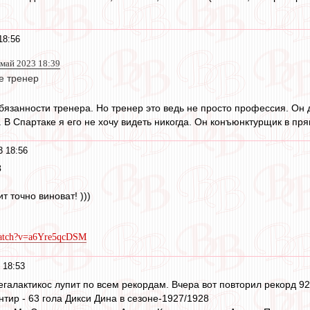
18:56
 май 2023 18:39
е тренер
язанности тренера. Но тренер это ведь не просто профессия. Он 
. В Спартаке я его не хочу видеть никогда. Он конъюнктурщик в пр
3 18:56
3
 точно виноват! )))
watch?v=a6Yre5qcDSM
 18:53
галактикос лупит по всем рекордам. Вчера вот повторил рекорд 92-
тир - 63 гола Дикси Дина в сезоне-1927/1928