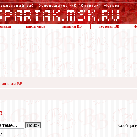
оманда
карта мира
магазин ВВ
гостевая ВВ
ф
вая книга ВВ
23
Сообщени
43