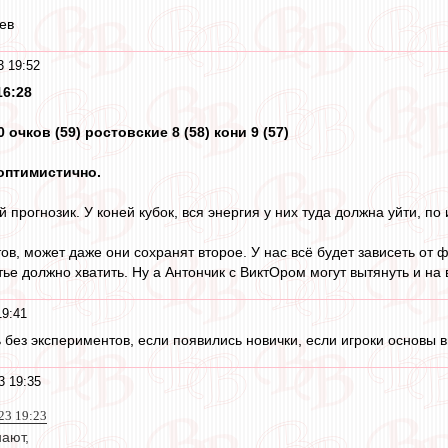
ев
3 19:52
16:28
 очков (59) ростовские 8 (58) кони 9 (57)
 оптимистично.
 прогнозик. У коней кубок, вся энергия у них туда должна уйти, по 
тов, может даже они сохранят второе. У нас всё будет зависеть от
тье должно хватить. Ну а Антончик с ВиктОром могут вытянуть и на 
19:41
сь без экспериментов, если появились новички, если игроки основы 
3 19:35
23 19:23
нают,