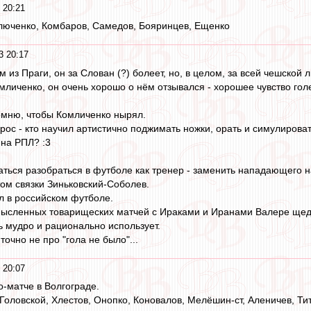
 20:21
люченко, Комбаров, Самедов, Бояринцев, Ещенко
3 20:17
 из Праги, он за Слован (?) болеет, но, в целом, за всей чешской л
омличенко, он очень хорошо о нём отзывался - хорошее чувство гол
омню, чтобы Комличенко нырял.
рос - кто научил артистично поджимать ножки, орать и симулирова
ина РПЛ? :3
ться разобраться в футболе как тренер - заменить нападающего н
том связки Зиньковский-Соболев.
л в российском футболе.
смысленных товарищеских матчей с Ираками и Иранами Валере щед
ь мудро и рационально использует.
 точно не про "гола не было"...
 20:07
о-матче в Волгограде.
оловской, Хлестов, Онопко, Коновалов, Мелёшин-ст, Аленичев, Тит