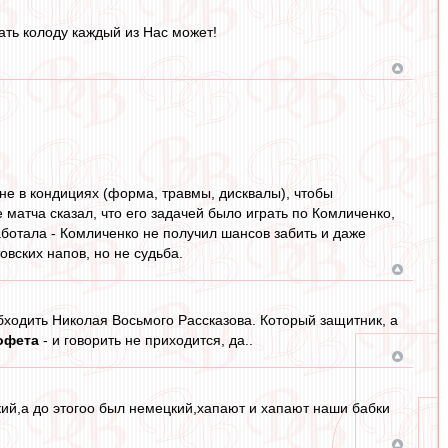
ть колоду каждый из Нас может!
 не в кондициях (форма, травмы, дисквалы), чтобы
 матча сказал, что его задачей было играть по Комличенко,
аботала - Комличенко не получил шансов забить и даже
овских напов, но не судьба.
 обходить Николая Восьмого Рассказова. Который защитник, а
офета
- и говорить не приходится, да..
ский,а до этогоо был немецкий,хапают и хапают наши бабки