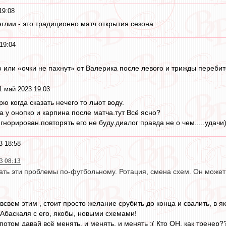
19:08
нглии - это традиционно матч открытия сезона
19:04
о или «очки не пахнут» от Валерика после левого и трижды переби
1 май 2023 19:03
орю когда сказать нечего то льют воду.
а у онопко и карпина после матча.тут Всё ясно?
норирован.повторять его не буду.диалог правда не о чем.....удачи)
3 18:58
3 08:13
ать эти проблемы по-футбольному. Ротация, смена схем. Он может 
 всвем этим , стоит просто желание срубить до конца и свалить, в я
 Абаскаля с его, якобы, новыми схемами!
, потом давай всё менять, и менять, и менять :( Кто ОН, как тренер?