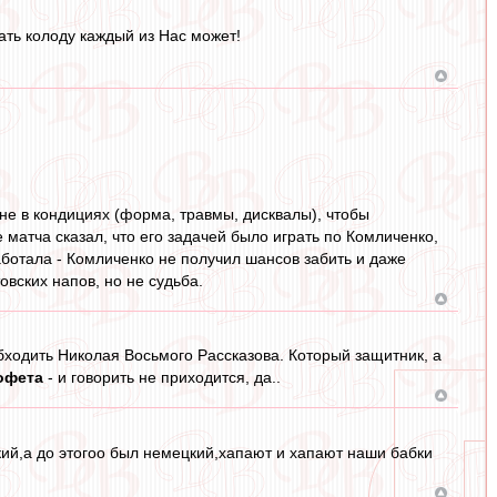
ть колоду каждый из Нас может!
 не в кондициях (форма, травмы, дисквалы), чтобы
 матча сказал, что его задачей было играть по Комличенко,
аботала - Комличенко не получил шансов забить и даже
овских напов, но не судьба.
 обходить Николая Восьмого Рассказова. Который защитник, а
офета
- и говорить не приходится, да..
ский,а до этогоо был немецкий,хапают и хапают наши бабки