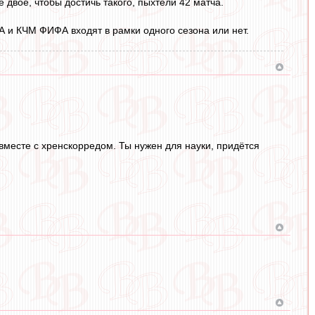
 двое, чтобы достичь такого, пыхтели 42 матча.
ФА и КЧМ ФИФА входят в рамки одного сезона или нет.
вместе с хренскорредом. Ты нужен для науки, придётся