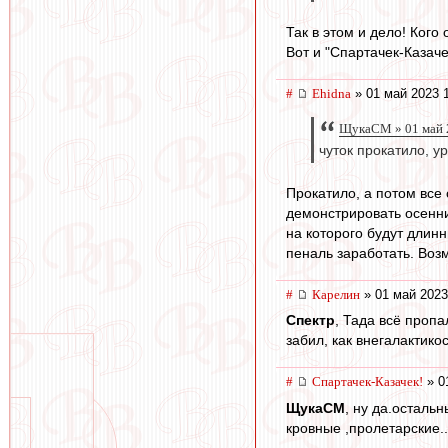
Так в этом и дело! Ког
Вот и "Спартачек-Казаче
#
Ehidna
» 01 май 2023 
ЩукаСМ » 01 май 
чуток прокатило, у
Прокатило, а потом все 
демонстрировать осенний
на которого будут длин
пеналь заработать. Возм
#
Карелин
» 01 май 2023
Спектр
, Тада всё пропа
забил, как внегалактикос
#
Спартачек-Казачек!
» 0
ЩукаСМ
, ну да.осталь
кровные ,пролетарские..