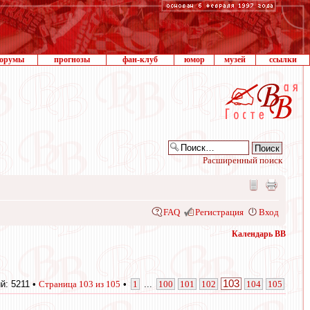
орумы
прогнозы
фан-клуб
юмор
музей
ссылки
Расширенный поиск
FAQ
Регистрация
Вход
Календарь ВВ
103
й: 5211 •
Страница
103
из
105
•
1
...
100
101
102
104
105