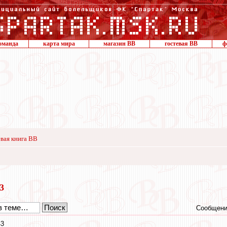
оманда
карта мира
магазин ВВ
гостевая ВВ
ф
вая книга ВВ
23
Сообщени
43