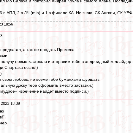
бил Мо Салаха и повторил Андрея Коула и самого Алана. Последние
6 в АПЛ, 2 в ЛЧ (min) и 1 в финале КА. Не знаю, СК Англии, СК УЕ
23 18:56
43
 предлагал, а так же продать Промеса.
зии.
 получу новые кастрюли и отправим тебя в андроидный коллайдер 
ди Спартака ессно!)
)
м свою любовь, не всеже тебе бумажками шуршать.
льную доску тебе оформить вместо заставки.)
мудрое» изречение найдёт вместо подписи.)
 2023 18:39
лю
в!"
енер