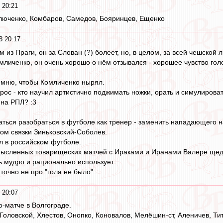
 20:21
люченко, Комбаров, Самедов, Бояринцев, Ещенко
3 20:17
 из Праги, он за Слован (?) болеет, но, в целом, за всей чешской л
омличенко, он очень хорошо о нём отзывался - хорошее чувство гол
омню, чтобы Комличенко нырял.
рос - кто научил артистично поджимать ножки, орать и симулирова
ина РПЛ? :3
ться разобраться в футболе как тренер - заменить нападающего н
том связки Зиньковский-Соболев.
л в российском футболе.
смысленных товарищеских матчей с Ираками и Иранами Валере щед
ь мудро и рационально использует.
 точно не про "гола не было"...
 20:07
о-матче в Волгограде.
оловской, Хлестов, Онопко, Коновалов, Мелёшин-ст, Аленичев, Тит