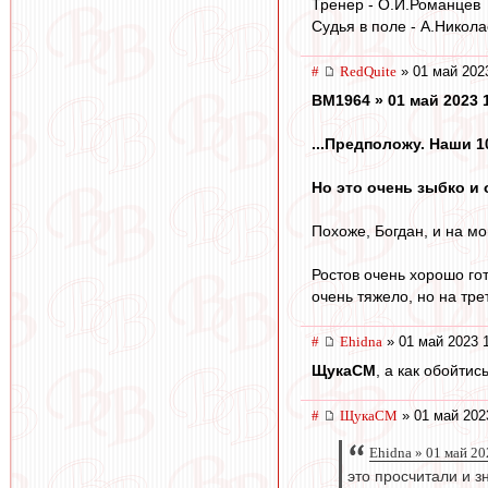
Тренер - О.И.Романцев
Судья в поле - А.Никола
#
RedQuite
» 01 май 202
BM1964 » 01 май 2023 
...Предположу. Наши 10
Но это очень зыбко и
Похоже, Богдан, и на мой
Ростов очень хорошо го
очень тяжело, но на тре
#
Ehidna
» 01 май 2023 
ЩукаСМ
, а как обойти
#
ЩукаСМ
» 01 май 202
Ehidna » 01 май 20
это просчитали и з