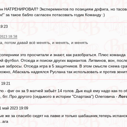
о он НАТРЕНИРОВАЛ? Эксперементов по позициям дофига, но тасова
к!" за такое бабло сагласен потасовать годик Команду :)
19:23
2023 18:58
ра, потом давай всё менять, и менять, и менять
соперники это просчитали и знают, как разобраться. Плюс команда
 футбол. Отсюда и поиски других вариантов. Литвинов, вон, после
ные забросы. Отсюда игра в 5 защитников. В этом смысле схема ср
ожно, Абаскаль надеялся Руслана так использовать и против зенит
 19:21
ло - фиг он за 9 матчей забьёт 14 голов. Дык ещё ему надо как-то
, бгг..Про другого (седьмого в истории "Спартака") Олеговича -
Лог
1 май 2023 19:09
ные же за спасибо сидят на лавке.и только шабашник,теперь испан
..ага