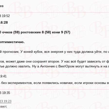
ев
3 19:52
16:28
 очков (59) ростовские 8 (58) кони 9 (57)
 оптимистично.
 прогнозик. У коней кубок, вся энергия у них туда должна уйти, по 
тов, может даже они сохранят второе. У нас всё будет зависеть от
тье должно хватить. Ну а Антончик с ВиктОром могут вытянуть и на 
19:41
сь без экспериментов, если появились новички, если игроки основы 
3 19:35
23 19:23
нают,