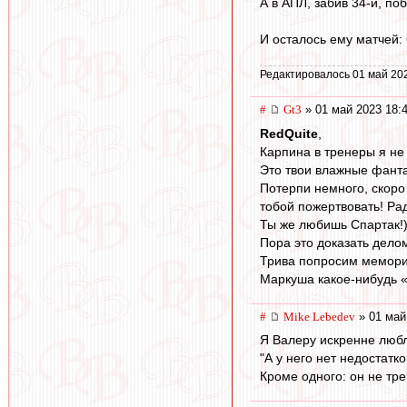
А в АПЛ, забив 34-й, по
И осталось ему матчей: 
Редактировалось 01 май 20
#
Gt3
» 01 май 2023 18:
RedQuite
,
Карпина в тренеры я не
Это твои влажные фанта
Потерпи немного, скоро
тобой пожертвовать! Ра
Ты же любишь Спартак!)
Пора это доказать дело
Трива попросим мемориа
Маркуша какое-нибудь «
#
Mike Lebedev
» 01 май
Я Валеру искренне люб
"А у него нет недостатко
Кроме одного: он не тр