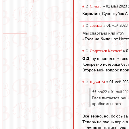
#
Спектр
» 01 май 2023 
Карелин
, Суперкубок А
#
авоська
» 01 май 2023 
Мы спартачи или кто?
«Гола не было» от Нетт
#
Спартачек-Казачек!
» 0
Gt3
, ну я понял.я ж гов
Конкретно истерика был
Второе мой вопрос проиг
#
ЩукаСМ
» 01 май 202
лео22 » 01 май 202
Гиля пытается реш
проблемы пока...
Всё верно, но, боюсь за
Теперь не очень верю в
,,, чуток прокатило, ура