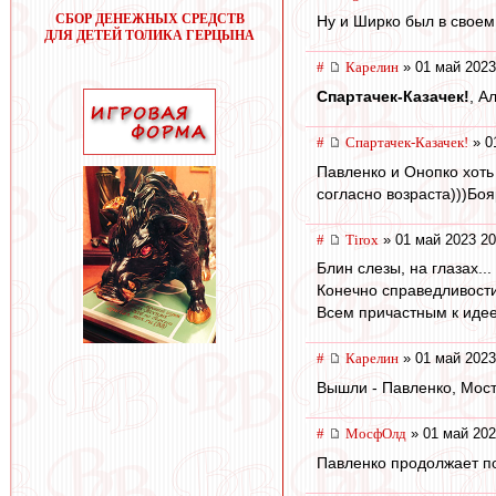
СБОР ДЕНЕЖНЫХ СРЕДСТВ
Ну и Ширко был в своем
ДЛЯ ДЕТЕЙ ТОЛИКА ГЕРЦЫНА
#
Карелин
» 01 май 2023
Спартачек-Казачек!
, А
#
Спартачек-Казачек!
» 0
Павленко и Онопко хоть
согласно возраста)))Боя
#
Tirox
» 01 май 2023 20
Блин слезы, на глазах..
Конечно справедливости
Всем причастным к иде
#
Карелин
» 01 май 2023
Вышли - Павленко, Мост
#
МосфОлд
» 01 май 202
Павленко продолжает по