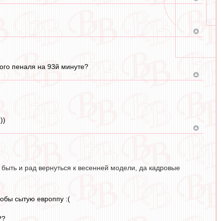
того пеналя на 93й минуте?
))
быть и рад вернуться к весенней модели, да кадровые
кобы сытую европпу :(
??