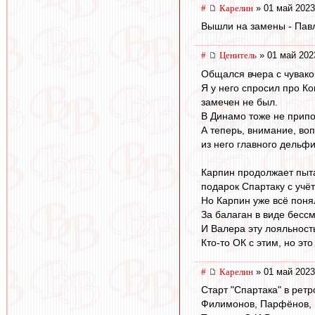
#
Карелин
» 01 май 2023
Вышли на замены - Пав
#
Ценитель
» 01 май 202
Общался вчера с чуваком
Я у него спросил про К
замечен не был.
В Динамо тоже не прип
А теперь, внимание, воп
из него главного дельф
Карпин продолжает пыта
подарок Спартаку с учё
Но Карпин уже всё поня
За балаган в виде бес
И Валера эту лояльност
Кто-то ОК с этим, но это
#
Карелин
» 01 май 2023
Старт "Спартака" в ретр
Филимонов, Парфёнов, Г