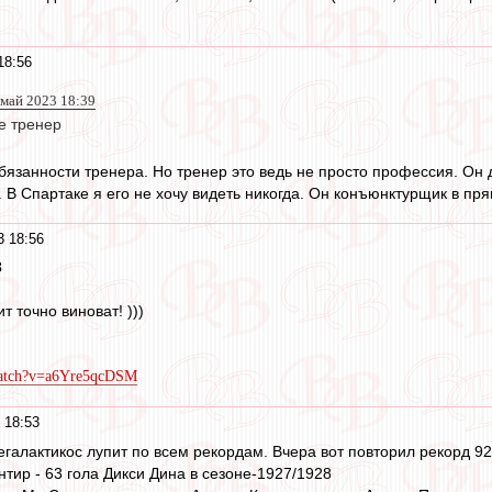
18:56
 май 2023 18:39
е тренер
язанности тренера. Но тренер это ведь не просто профессия. Он 
. В Спартаке я его не хочу видеть никогда. Он конъюнктурщик в пр
3 18:56
3
 точно виноват! )))
watch?v=a6Yre5qcDSM
 18:53
галактикос лупит по всем рекордам. Вчера вот повторил рекорд 92-
тир - 63 гола Дикси Дина в сезоне-1927/1928