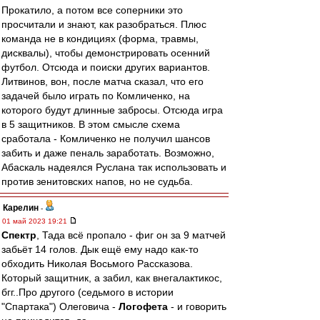
Прокатило, а потом все соперники это
просчитали и знают, как разобраться. Плюс
команда не в кондициях (форма, травмы,
дисквалы), чтобы демонстрировать осенний
футбол. Отсюда и поиски других вариантов.
Литвинов, вон, после матча сказал, что его
задачей было играть по Комличенко, на
которого будут длинные забросы. Отсюда игра
в 5 защитников. В этом смысле схема
сработала - Комличенко не получил шансов
забить и даже пеналь заработать. Возможно,
Абаскаль надеялся Руслана так использовать и
против зенитовских напов, но не судьба.
Карелин
-
01 май 2023 19:21
Спектр
, Тада всё пропало - фиг он за 9 матчей
забьёт 14 голов. Дык ещё ему надо как-то
обходить Николая Восьмого Рассказова.
Который защитник, а забил, как внегалактикос,
бгг..Про другого (седьмого в истории
"Спартака") Олеговича -
Логофета
- и говорить