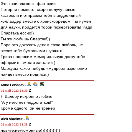
Это твои влажные фантазии.
Потерпи немного, скоро получу новые
кастрюли и отправим тебя в андроидный
коллайдер вместе с хренскорредом. Ты нужен
для науки, придётся тобой пожертвовать! Ради
Спартака ессно!)
Ты же любишь Спартак!))
Пора это доказать делом свою любовь, не
всеже тебе бумажками шуршать.
Трива попросим мемориальную доску тебе
оформить вместо заставки.)
Маркуша какое-нибудь «мудрое» изречение
найдёт вместо подписи.)
Mike Lebedev
-
01 май 2023 18:39
Я Валеру искренне люблю
"А у него нет недостатков!"
Кроме одного: он не тренер
alek.vladimir
-
01 май 2023 18:38
ловите,неугомонные)))))))))))))