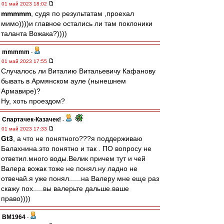
01 май 2023 18:02
mmmmm
, судя по результатам ,проехал
мимо))))и главное остались ли там поклоники
таланта Вожака?))))
mmmmm
-
01 май 2023 17:55
Случалось ли Виталию Витальевичу Кафанову
бывать в Армянском ауле (нынешнем
Армавире)?
Ну, хоть проездом?
Спартачек-Казачек!
-
01 май 2023 17:33
Gt3
, а что не понятного???я поддерживаю
Балахнина.это понятно и так . ПО вопросу не
ответил.много воды.Велик причем тут и чей
Валера вожак тоже не понял.ну ладно не
отвечай.я уже понял......на Валеру мне еще раз
скажу пох.....вы валерьте дальше.ваше
право))))
BM1964
-