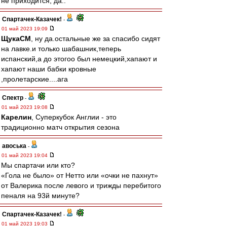
не приходится, да..
Спартачек-Казачек!
-
01 май 2023 19:09
ЩукаСМ
, ну да.остальные же за спасибо сидят
на лавке.и только шабашник,теперь
испанский,а до этогоо был немецкий,хапают и
хапают наши бабки кровные
,пролетарские....ага
Спектр
-
01 май 2023 19:08
Карелин
, Суперкубок Англии - это
традиционно матч открытия сезона
авоська
-
01 май 2023 19:04
Мы спартачи или кто?
«Гола не было» от Нетто или «очки не пахнут»
от Валерика после левого и трижды перебитого
пеналя на 93й минуте?
Спартачек-Казачек!
-
01 май 2023 19:03