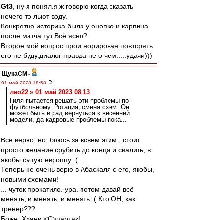
Gt3
, ну я понял.я ж говорю когда сказать
нечего то льют воду.
Конкретно истерика была у онопко и карпина
после матча.тут Всё ясно?
Второе мой вопрос проигнорирован.повторять
его не буду.диалог правда не о чем.....удачи)))
ЩукаСМ
-
01 май 2023 18:58
лео22 » 01 май 2023 08:13
Гиля пытается решать эти проблемы по-
футбольному. Ротация, смена схем. Он
может быть и рад вернуться к весенней
модели, да кадровые проблемы пока...
Всё верно, но, боюсь за всвем этим , стоит
просто желание срубить до конца и свалить, в
якобы сытую европпу :(
Теперь не очень верю в Абаскаля с его, якобы,
новыми схемами!
,,, чуток прокатило, ура, потом давай всё
менять, и менять, и менять :( Кто ОН, как
тренер???
Боже, Храни <C>партак!