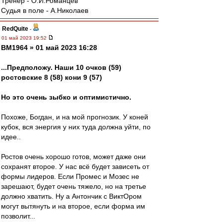
Тренер - О.И.Романцев
Судья в поле - А.Николаев
RedQuite
-
01 май 2023 19:52
BM1964 » 01 май 2023 16:28
...Предположу. Наши 10 очков (59)
ростовские 8 (58) кони 9 (57)
Но это очень зыбко и оптимистично.
Похоже, Богдан, и на мой прогнозик. У коней
кубок, вся энергия у них туда должна уйти, по
идее..
Ростов очень хорошо готов, может даже они
сохранят второе. У нас всё будет зависеть от
формы лидеров. Если Промес и Мозес не
зарешают, будет очень тяжело, но на третье
должно хватить. Ну а Антончик с ВиктОром
могут вытянуть и на второе, если форма им
позволит...