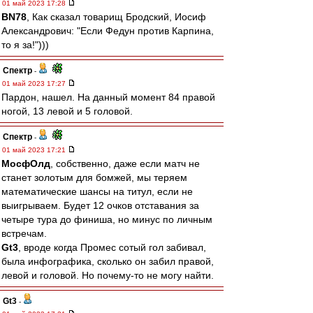
01 май 2023 17:28
BN78
, Как сказал товарищ Бродский, Иосиф
Александрович: "Если Федун против Карпина,
то я за!")))
Спектр
-
01 май 2023 17:27
Пардон, нашел. На данный момент 84 правой
ногой, 13 левой и 5 головой.
Спектр
-
01 май 2023 17:21
МосфОлд
, собственно, даже если матч не
станет золотым для бомжей, мы теряем
математические шансы на титул, если не
выигрываем. Будет 12 очков отставания за
четыре тура до финиша, но минус по личным
встречам.
Gt3
, вроде когда Промес сотый гол забивал,
была инфографика, сколько он забил правой,
левой и головой. Но почему-то не могу найти.
Gt3
-