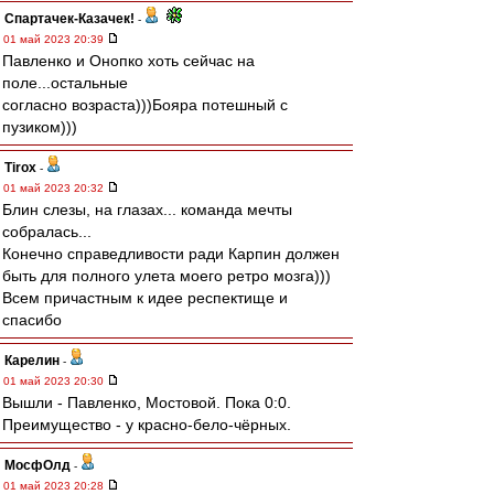
Спартачек-Казачек!
-
01 май 2023 20:39
Павленко и Онопко хоть сейчас на
поле...остальные
согласно возраста)))Бояра потешный с
пузиком)))
Tirox
-
01 май 2023 20:32
Блин слезы, на глазах... команда мечты
собралась...
Конечно справедливости ради Карпин должен
быть для полного улета моего ретро мозга)))
Всем причастным к идее респектище и
спасибо
Карелин
-
01 май 2023 20:30
Вышли - Павленко, Мостовой. Пока 0:0.
Преимущество - у красно-бело-чёрных.
МосфОлд
-
01 май 2023 20:28