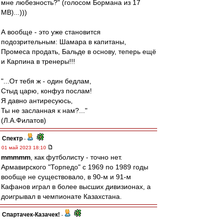
мне любезность?" (голосом Бормана из 17
МВ)...)))
А вообще - это уже становится
подозрительным: Шамара в капитаны,
Промеса продать, Бальде в основу, теперь ещё
и Карпина в тренеры!!!
"...От тебя ж - один бедлам,
Стыд царю, конфуз послам!
Я давно антиресуюсь,
Ты не засланная к нам?..."
(Л.А.Филатов)
Спектр
-
01 май 2023 18:10
mmmmm
, как футболисту - точно нет.
Армавирского "Торпедо" с 1969 по 1989 годы
вообще не существовало, в 90-м и 91-м
Кафанов играл в более высших дивизионах, а
доигрывал в чемпионате Казахстана.
Спартачек-Казачек!
-