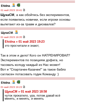
Ehidna
-
01 май 2023 19:41
ЩукаСМ
, а как обойтись без экспериментов,
если появились новички, если игроки основы
вылетают из-за травм и дисквалов?
ЩукаСМ
-
01 май 2023 19:35
Ehidna » 01 май 2023 19:23
это просчитали и знают,
Так в этом и дело! Кого он НАТРЕНИРОВАЛ?
Эксперементов по позициям дофига, но
тасовать колоду каждый из Нас может!
Вот и "Спартачек-Казачек!" за такое бабло
сагласен потасовать годик Команду :)
Ehidna
-
01 май 2023 19:23
ЩукаСМ » 01 май 2023 18:58
чуток прокатило, ура, потом давай всё
менять, и менять, и менять