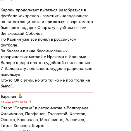
Карпин продолжает пытаться разобраться в
футболе как тренер - заменить нападающего
на пятого защитника и прижаться к воротам это
был прям подарок Спартаку с учётом связки
Зиньковский-Соболев.
Но Карпин уже всё понял в российском
футболе.
За балаган в виде бессмысленных
товарищеских матчей с Ираками и Иранами
Валере щедро платят судейской лояльностью.
И Валера эту лояльность мудро и рационально
использует.
Кто-то ОК с этим, но это точно не про "гола не
было"...
Карелин
-
01 май 2023 20:07
Старт "Спартака" в ретро-матче в Волгограде.
Филимонов, Парфёнов, Головской, Хлестов,
Онопко, Коновалов, Мелёшин-ст, Аленичев,
Титов, Кечинов, Ширко.