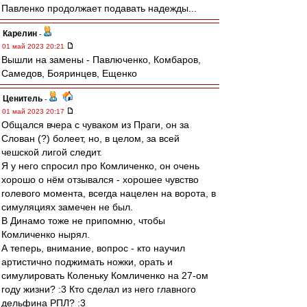
Павленко продолжает подавать надежды...
Карелин
-
01 май 2023 20:21
Вышли на замены - Павлюченко, Комбаров,
Самедов, Бояринцев, Ещенко
Ценитель
-
01 май 2023 20:17
Общался вчера с чуваком из Праги, он за
Слован (?) болеет, но, в целом, за всей
чешской лигой следит.
Я у него спросил про Комличенко, он очень
хорошо о нём отзывался - хорошее чувство
голевого момента, всегда нацелен на ворота, в
симуляциях замечен не был.
В Динамо тоже не припомню, чтобы
Комличенко нырял.
А теперь, внимание, вопрос - кто научил
артистично поджимать ножки, орать и
симулировать Коленьку Комличенко на 27-ом
году жизни? :3 Кто сделал из него главного
дельфина РПЛ? :3