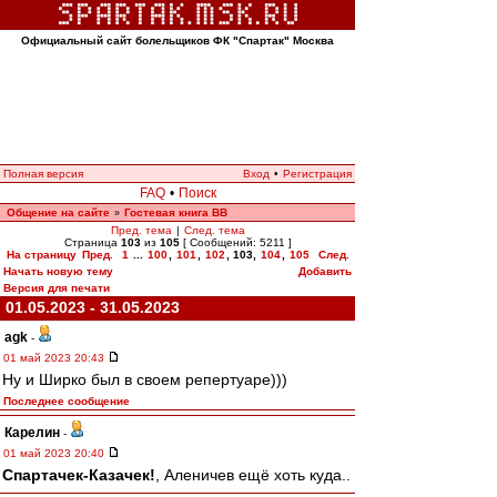
Официальный сайт болельщиков ФК "Спартак" Москва
Полная версия
Вход
•
Регистрация
FAQ
•
Поиск
Общение на сайте
Гостевая книга ВВ
»
Пред. тема
|
След. тема
Страница
103
из
105
[ Сообщений: 5211 ]
На страницу
Пред.
1
...
100
,
101
,
102
,
103
,
104
,
105
След.
Начать новую тему
Добавить
Версия для печати
01.05.2023 - 31.05.2023
agk
-
01 май 2023 20:43
Ну и Ширко был в своем репертуаре)))
Последнее сообщение
Карелин
-
01 май 2023 20:40
Спартачек-Казачек!
, Аленичев ещё хоть куда..