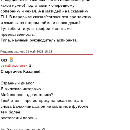
какой нужно) подготовки к очередному
сопернику и уехал. А в матчдей - на скамейку
ТШ. В перерыве сказал/согласился про тактику
и замены во втором тайме и снова домой.
Тут тебе и титулы-трофеи и опять же
преемственность.
Типа, научный руководитель аспиранта.
Редактировалось 01 май 2023 18:22
Gt3
-
01 май 2023 18:17
Спартачек-Казачек!
,
Странный диалог.
Я выложил интервью.
Мой вопрос - где истерика?
Твой ответ - про истерику написал не я,это
слова Балахнина...а он не мальчик в футболе
тем более
ростовский парень.
Ещё раз: где истерика?