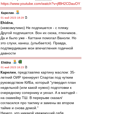
https://www.youtube.com/watch?v=jfBH2CDauOY
Карелин
-
01 май 2023 18:29
Ehidna
,
(невозмутимо) Не подпишется - с пляжу.
Другой подпишется. Вон их скока, птенчиков..
Да и было уже - Каттани помогал Ваноли. Но
это слухи, канеш..(улыбается). Правда,
подтвердившие мои впечатления годичной
давности
Ehidna
-
01 май 2023 18:23
Карелин
, представляю картину маслом: 35-
летний ОИР тренирует Спартак под чутким
руководством КИБа, который "утвердил план
недельной (или какой нужно) подготовки к
очередному сопернику и уехал. А в матчдей -
на скамейку ТШ. В перерыве сказал/
согласился про тактику и замены во втором
тайме и снова домой."
Ничего, что никакой уважающий себя