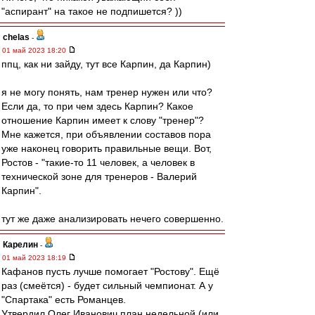
"аспирант" на такое не подпишется? ))
chelas
-
01 май 2023 18:20
ппц, как ни зайду, тут все Карпин, да Карпин)
я не могу понять, нам тренер нужен или что?
Если да, то при чем здесь Карпин? Какое
отношение Карпин имеет к слову "тренер"?
Мне кажется, при объявлении составов пора
уже наконец говорить правильные вещи. Вот,
Ростов - "такие-то 11 человек, а человек в
технической зоне для тренеров - Валерий
Карпин".
тут же даже анализировать нечего совершенно.
Карелин
-
01 май 2023 18:19
Кафанов пусть лучше помогает "Ростову". Ещё
раз (смеётся) - будет сильный чемпионат. А у
"Спартака" есть Романцев.
Утвердил Олег Иванович план недельной (или