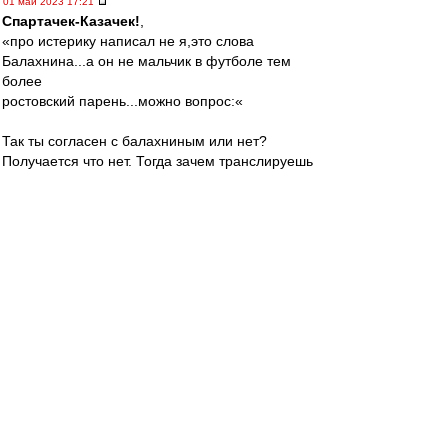
01 май 2023 17:21
Спартачек-Казачек!
,
«про истерику написал не я,это слова
Балахнина...а он не мальчик в футболе тем
более
ростовский парень...можно вопрос:«
Так ты согласен с балахниным или нет?
Получается что нет. Тогда зачем транслируешь
слова этого(не известного мне) человека? Это
странно.
Твой вопрос: меня это в принципе не волнует,
но если спросил - отвечу.
Валеру удаляют и наказывают за поведение и
слова.
Такого гонения и несправедливости как при
Велике, я не помню вообще применительно ни
к какому тренеру вообще. Не помер, стал
сильнее и мудрее. Валера НАШ! Лидер и
вожак! И с камарильей он боролся всегда и с
несправедливостью. За что ему огромное
спасибо!