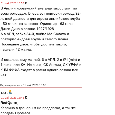
01 май 2023 18:53
В Англии норвежский внегалактикос лупит по
всем рекордам. Вчера вот повторил рекорд 92-
летней давности для игрока английского клуба
- 50 мячишек за сезон. Ориентир - 63 гола
Дикси Дина в сезоне-1927/1928
А в АПЛ, забив 34-й, побил Мо Салаха и
повторил Андрея Коула и самого Алана.
Последние двое, чтобы достичь такого,
пыхтели 42 матча.
И осталось ему матчей: 6 в АПЛ, 2 в ЛЧ (min) и
1 в финале КА. Не знаю, СК Англии, СК УЕФА и
КЧМ ФИФА входят в рамки одного сезона или
нет.
Редактировалось 01 май 2023 18:56
Gt3
-
01 май 2023 18:43
RedQuite
,
Карпина в тренеры я не предлагал, а так же
продать Промеса.