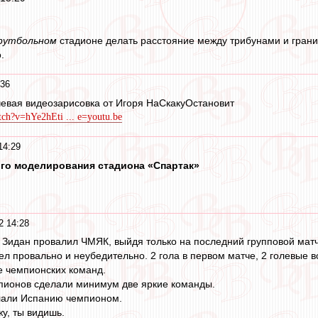
футбольном
стадионе делать расстояние между трибунами и границ
.
:36
евая видеозарисовка от Игоря НаСкакуОстановит
ch?v=hYe2hEti ... e=youtu.be
14:29
го моделирования стадиона «Спартак»
2 14:28
 Зидан провалил ЧМЯК, выйдя только на последний групповой матч 
л провально и неубедительно. 2 гола в первом матче, 2 голевые во 
е чемпионских команд.
мпионов сделали минимум две яркие команды.
лали Испанию чемпионом.
у, ты видишь.