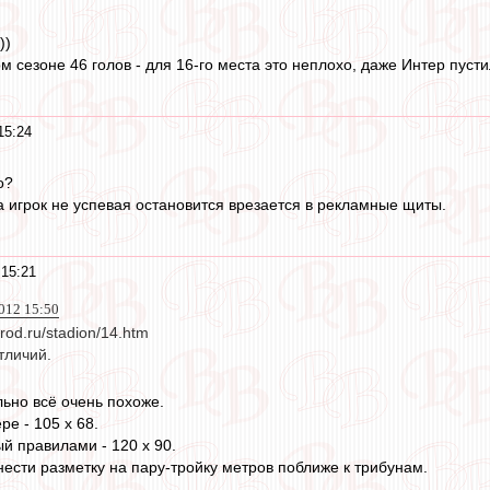
))
м сезоне 46 голов - для 16-го места это неплохо, даже Интер пуст
15:24
о?
а игрок не успевая остановится врезается в рекламные щиты.
15:21
012 15:50
arod.ru/stadion/14.htm
тличий.
льно всё очень похоже.
е - 105 x 68.
 правилами - 120 х 90.
нести разметку на пару-тройку метров поближе к трибунам.