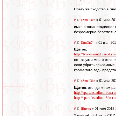
Сразу же сходство в гла
#
zZmeIOka
» 01 июл 201
имхо с таких стадионов 
безразмерно-безответна
#
DimOn74
» 01 июл 201
Щиток
,
http://lviv-manutd.narod.ru/
не так уж и много отлич
если убрать рекламные щ
кроме того ведь предст
#
zZmeIOka
» 01 июл 201
Щиток
, это где ж там 
http://spartakstadium.3dn.ru
http://spartakstadium.3dn.ru
#
Щиток
» 01 июл 2012 
2
mvlord
» 01 июл 2012 