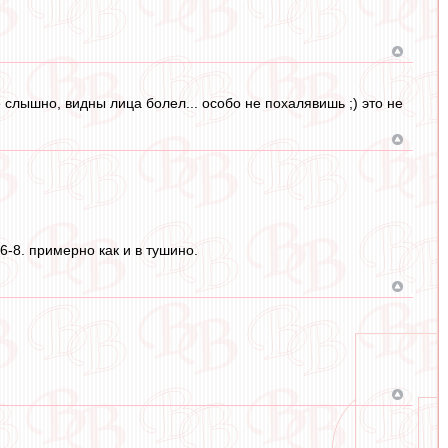
 слышно, видны лица болел... особо не похалявишь ;) это не
6-8. примерно как и в тушино.