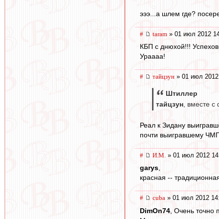
эээ...а шлем где? посер
#
taram
» 01 июл 2012 1
КБП с днюхой!!! Успехов
Ураааа!
#
тайцзун
» 01 июл 2012
Штиллер
тайцзун
, вместе с
Реал к Зидану выигравш
почти выигравшему ЧМГ.
#
И.М.
» 01 июл 2012 14
garys
,
красная -- традиционная
#
cuba
» 01 июл 2012 14
DimOn74
, Очень точно 