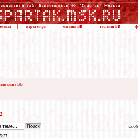
оманда
карта мира
магазин ВВ
гостевая ВВ
ф
вая книга ВВ
12
Сооб
5:27