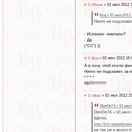
#
Olsson
» 01 июл 2012 
Буц » 01 июл 2012
Никто не подскажет
- Испания- чемпион?
- Да
("CC") ))
#
Буц
» 01 июл 2012 15:
А я хочу, чтоб после 
Никто не подскажет, за к
* * * *
КБП!!!!!!!!!!!!
#
alkuz
» 01 июл 2012 1
DimOn74 » 01 июл 
DimOn74 » 01 июл 
Щиток,
http://lviv-manutd.naro
не так уж и много о