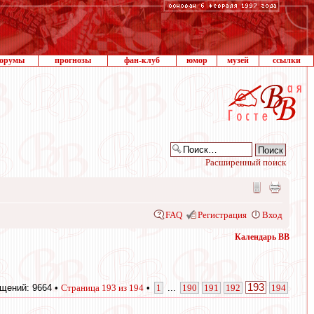
орумы
прогнозы
фан-клуб
юмор
музей
ссылки
Расширенный поиск
FAQ
Регистрация
Вход
Календарь ВВ
193
щений: 9664 •
Страница
193
из
194
•
1
...
190
191
192
194