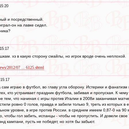
15:20
ный и посредственный.
грал-он на лавке сидел.
ника?
15:17
ешкам. хз в какую сторону смайлы, но игрок вроде очень неплохой.
news/2012/07 ... 6125.shtml
15:17
а сам играю в футбол, во главу угла оборону. Истерики и фанатизм
ех, кто устраивает праздник футбола, забивая и пропуская. К чем
не тем, что начиная с игры против Италии в 2008и заканчивая матч
тили ровно 0 голов, правда и забили только 9, треть из которых в
ном уровне, в игре против России. в среднем имеем 0,87-0 на 90 м
, чтобы гол забить, испанцы - чтобы не пропустить. И довели свое
нд кампани, пусть не победят, но хотя бы забьют.