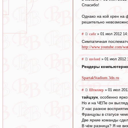
Спасибо!
Однако на кой хрен на
решительно невозможно
#
cafir
» 01 июл 2012 14
Симпатичная послематч
http://www.youtube.com/wat
#
mvlord
» 01 июл 2012 
Рендеры компьютерно
SpartakStadium.3dn.ru
#
Штиллер
» 01 июл 201
тайцзун
, особенно ярко
Но и на ЧЕПе он выгляде
У нас разное восприяти
Французы в статусе че
Две яркие команды сде
В чём разница? Я не виж