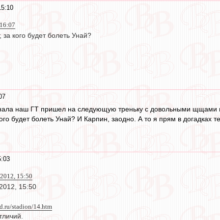
15:10
 16:07
, за кого будет болеть Унай?
07
финала наш ГТ пришел на следующую треньку с довольными щщами 
ого будет болеть Унай? И Карпин, заодно. А то я прям в догадках те
5:03
2012, 15:50
2012, 15:50
d.ru/stadion/14.htm
тличий.