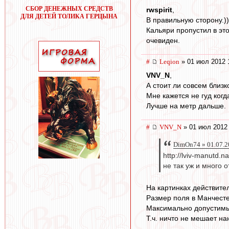
СБОР ДЕНЕЖНЫХ СРЕДСТВ
rwspirit
,
ДЛЯ ДЕТЕЙ ТОЛИКА ГЕРЦЫНА
В правильную сторону.))
Кальяри пропустил в это
очевиден.
#
Leqion
» 01 июл 2012 
VNV_N
,
А стоит ли совсем близк
Мне кажется не гуд когд
Лучше на метр дальше.
#
VNV_N
» 01 июл 2012 
DimOn74 » 01.07.2
http://lviv-manutd.n
не так уж и много о
На картинках действите
Размер поля в Манчестер
Максимально допустимый
Т.ч. ничто не мешает на