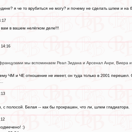
едине? я че то врубиться не могу? и почему не сделать шлем и на 
4:17
 вам в вашем нелёгком деле!!!
 14:16
 французами мы вспоминаем Реал Зидана и Арсенал Анри, Виера и 
ему ЧМ и ЧЕ отношение не имеет, он туда только в 2001 перешел
..
:13
, с полосой. Белая -- как бы прокрашен, что ли, шлем гладиатора.
:12
подмечено! :)