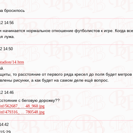
за бросилось
2 14:56
и начинается нормальное отношение футболистов к игре. Когда все
я лужа.
2 14:50
stadion/14.htm
ий.
иты, то расстояние от первого ряда кресел до поля будет метров 
авлены рисунки, а как будет на самом деле ещё вопрос.
2 14:46
расстояние с беговую дорожку??
/nf/562687_ ... 48_960.jpg
/nf/479316_ ... 780548.jpg
14:42
15:29