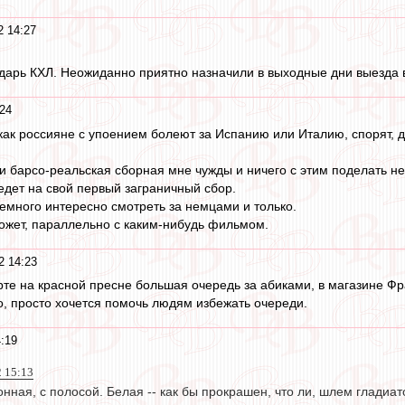
2 14:27
арь КХЛ. Неожиданно приятно назначили в выходные дни выезда в т
24
как россияне с упоением болеют за Испанию или Италию, спорят, д
и барсо-реальская сборная мне чужды и ничего с этим поделать не
дет на свой первый заграничный сбор.
много интересно смотреть за немцами и только.
ожет, параллельно с каким-нибудь фильмом.
2 14:23
те на красной пресне большая очередь за абиками, в магазине Фрат
о, просто хочется помочь людям избежать очереди.
:19
2 15:13
онная, с полосой. Белая -- как бы прокрашен, что ли, шлем гладиат