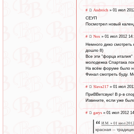
#
Andreich
» 01 июл 201
СЕУП
Посмотрел новый календ
#
Nox
» 01 июл 2012 14:
Немного дико смотреть 
дошло 8)
Все эти "форца италия" 
молодежка Спартака пое
На всём форуме было не
Финал смотреть буду. М
#
Slava217
» 01 июл 201
ПриВВетсвую! В р-в спор
Извините, если уже был
#
garys
» 01 июл 2012 14
И.М. » 01 июл 201
красная -- традици