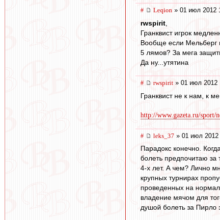
#
Leqion
» 01 июл 2012 
rwspirit
,
Гранквист игрок медлен
Вообще если Мельберг и
5 лямов? За мега защит
Да ну...утятина
#
rwspirit
» 01 июл 2012 
Гранквист не к нам, к м
http://www.gazeta.ru/sport/
#
leks_37
» 01 июл 2012 
Парадокс конечно. Когд
болеть предпочитаю за т
4-х лет. А чем? Лично м
крупных турнирах пропус
проведенных на нормаль
владение мячом для того
душой болеть за Пирло э