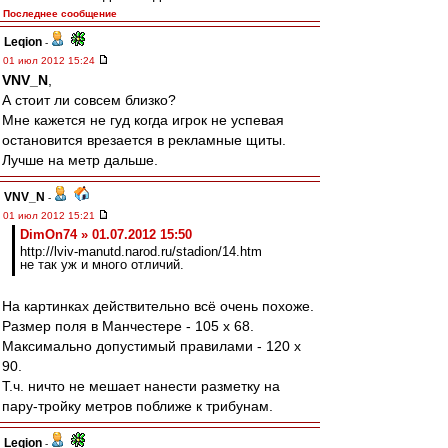
Последнее сообщение
Leqion
-
01 июл 2012 15:24
VNV_N
,
А стоит ли совсем близко?
Мне кажется не гуд когда игрок не успевая
остановится врезается в рекламные щиты.
Лучше на метр дальше.
VNV_N
-
01 июл 2012 15:21
DimOn74 » 01.07.2012 15:50
http://lviv-manutd.narod.ru/stadion/14.htm
не так уж и много отличий.
На картинках действительно всё очень похоже.
Размер поля в Манчестере - 105 x 68.
Максимально допустимый правилами - 120 х
90.
Т.ч. ничто не мешает нанести разметку на
пару-тройку метров поближе к трибунам.
Leqion
-