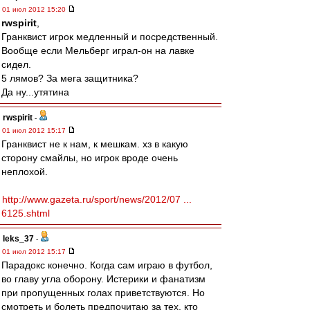
01 июл 2012 15:20
rwspirit
,
Гранквист игрок медленный и посредственный.
Вообще если Мельберг играл-он на лавке
сидел.
5 лямов? За мега защитника?
Да ну...утятина
rwspirit
-
01 июл 2012 15:17
Гранквист не к нам, к мешкам. хз в какую
сторону смайлы, но игрок вроде очень
неплохой.
http://www.gazeta.ru/sport/news/2012/07 ...
6125.shtml
leks_37
-
01 июл 2012 15:17
Парадокс конечно. Когда сам играю в футбол,
во главу угла оборону. Истерики и фанатизм
при пропущенных голах приветствуются. Но
смотреть и болеть предпочитаю за тех, кто