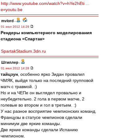
http://www.youtube.com/watch?v=hYe2hEti ...
e=youtu.be
mvlord
-
01 июл 2012 14:29
Рендеры компьютерного моделирования
стадиона «Спартак»
SpartakStadium.3dn.ru
Штиллер
-
01 июл 2012 14:28
тайцзун
, особенно ярко Зидан провалил
ЧМЯК, выйдя только на последний групповой
матч с травмой. :)
Но и на ЧЕПе он выглядел провально и
неубедительно. 2 гола в первом матче, 2
голевые во втором и гол в третьем. :)
У нас разное восприятие чемпионских команд.
Французы в статусе чемпионов сделали
минимум две яркие команды.
Две яркие команды сделали Испанию
чемпионом.