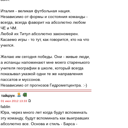
Италия - великая футбольная нация.
Независимо от формы и состояния команды -
всегда, всегда фаворит на абсолютно любом
ЧЕ и ЧМ.
Любой их Титул абсолютно закономерен.
Касаемо игры - то тут, как говорится, кто на что
учился.
Желаю им сегодня победы. Они - живые люди,
а испанцы напоминают мне моего старенького
учителя географии в школе, который всегда
показывал указкой одни те же направления
пассатов и муссонов.
Независимо от прогнозов Гидрометцентра. :-)
тайцзун
-
01 июл 2012 13:33
fablin
Юра, через много лет когда будут вспоминать
эту команду, будут вспоминать как выигравших
абсолютно все. Основа и стиль - Барса -