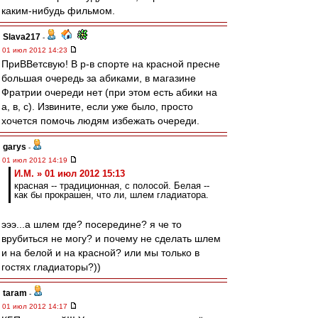
каким-нибудь фильмом.
Slava217
-
01 июл 2012 14:23
ПриВВетсвую! В р-в спорте на красной пресне
большая очередь за абиками, в магазине
Фратрии очереди нет (при этом есть абики на
а, в, с). Извините, если уже было, просто
хочется помочь людям избежать очереди.
garys
-
01 июл 2012 14:19
И.М. » 01 июл 2012 15:13
красная -- традиционная, с полосой. Белая --
как бы прокрашен, что ли, шлем гладиатора.
эээ...а шлем где? посередине? я че то
врубиться не могу? и почему не сделать шлем
и на белой и на красной? или мы только в
гостях гладиаторы?))
taram
-
01 июл 2012 14:17