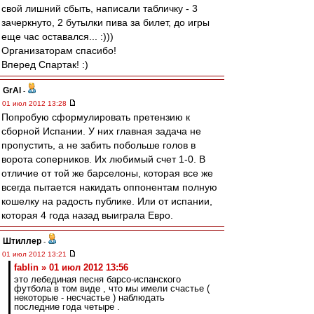
свой лишний сбыть, написали табличку - 3
зачеркнуто, 2 бутылки пива за билет, до игры
еще час оставался... :)))
Организаторам спасибо!
Вперед Спартак! :)
GrAl
-
01 июл 2012 13:28
Попробую сформулировать претензию к
сборной Испании. У них главная задача не
пропустить, а не забить побольше голов в
ворота соперников. Их любимый счет 1-0. В
отличие от той же барселоны, которая все же
всегда пытается накидать оппонентам полную
кошелку на радость публике. Или от испании,
которая 4 года назад выиграла Евро.
Штиллер
-
01 июл 2012 13:21
fablin » 01 июл 2012 13:56
это лебединая песня барсо-испанского
футбола в том виде , что мы имели счастье (
некоторые - несчастье ) наблюдать
последние года четыре .