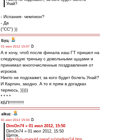
Унай?
- Испания- чемпион?
- Да
("CC") ))
Буц
-
01 июл 2012 15:07
А я хочу, чтоб после финала наш ГТ пришел на
следующую треньку с довольными щщами и
принимал многочисленные поздравления от
игроков.
Никто не подскажет, за кого будет болеть Унай?
И Карпин, заодно. А то я прям в догадках
теряюсь, )))))
* * * *
КБП!!!!!!!!!!!!
alkuz
-
01 июл 2012 15:03
DimOn74 » 01 июл 2012, 15:50
DimOn74 » 01 июл 2012, 15:50
Щиток,
http://lviv-manutd.narod.ru/stadion/14.htm