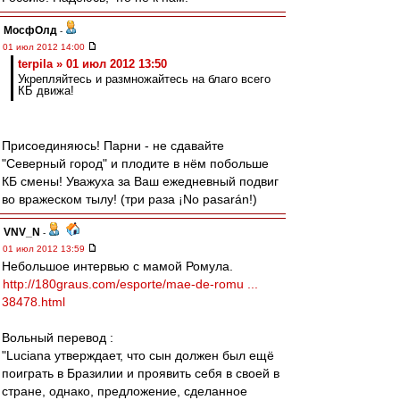
МосфОлд
-
01 июл 2012 14:00
terpila » 01 июл 2012 13:50
Укрепляйтесь и размножайтесь на благо всего
КБ движа!
Присоединяюсь! Парни - не сдавайте
"Северный город" и плодите в нём побольше
КБ смены! Уважуха за Ваш ежедневный подвиг
во вражеском тылу! (три раза ¡No pasarán!)
VNV_N
-
01 июл 2012 13:59
Небольшое интервью с мамой Ромула.
http://180graus.com/esporte/mae-de-romu ...
38478.html
Вольный перевод :
"Luciana утверждает, что сын должен был ещё
поиграть в Бразилии и проявить себя в своей в
стране, однако, предложение, сделанное