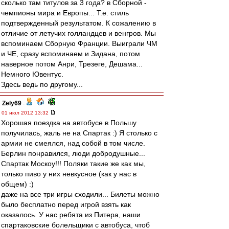
сколько там титулов за 3 года? в Сборной -
чемпионы мира и Европы... Т.е. стиль
подтвержденный результатом. К сожалению в
отличие от летучих голландцев и венгров. Мы
вспоминаем Сборную Франции. Выиграли ЧМ
и ЧЕ, сразу вспоминаем и Зидана, потом
наверное потом Анри, Трезеге, Дешама...
Немного Ювентус.
Здесь ведь по другому...
Zely69
-
01 июл 2012 13:32
Хорошая поездка на автобусе в Польшу
получилась, жаль не на Спартак :) Я столько с
армии не смеялся, над собой в том числе.
Берлин понравился, люди добродушные...
Спартак Москоу!!! Поляки такие же как мы,
только пиво у них невкусное (как у нас в
общем) :)
даже на все три игры сходили... Билеты можно
было бесплатно перед игрой взять как
оказалось. У нас ребята из Питера, наши
спартаковские болельщики с автобуса, чтоб