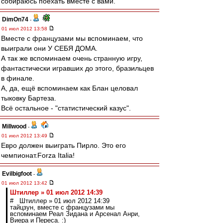
собираюсь поехать вместе с вами."
DimOn74
-
01 июл 2012 13:58
Вместе с французами мы вспоминаем, что
выиграли они У СЕБЯ ДОМА.
А так же вспоминаем очень странную игру,
фантастически игравших до этого, бразильцев
в финале.
А, да, ещё вспоминаем как Блан целовал
тыковку Бартеза.
Всё остальное - "статистический казус".
Millwood
-
01 июл 2012 13:49
Евро должен выиграть Пирло. Это его
чемпионат.Forza Italia!
Evilbigfoot
-
01 июл 2012 13:42
Штиллер » 01 июл 2012 14:39
# Штиллер » 01 июл 2012 14:39
тайцзун, вместе с французами мы
вспоминаем Реал Зидана и Арсенал Анри,
Виера и Переса. :)