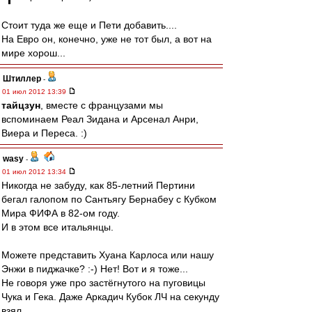
Стоит туда же еще и Пети добавить....
На Евро он, конечно, уже не тот был, а вот на
мире хорош...
Штиллер
-
01 июл 2012 13:39
тайцзун
, вместе с французами мы
вспоминаем Реал Зидана и Арсенал Анри,
Виера и Переса. :)
wasy
-
01 июл 2012 13:34
Никогда не забуду, как 85-летний Пертини
бегал галопом по Сантьягу Бернабеу с Кубком
Мира ФИФА в 82-ом году.
И в этом все итальянцы.
Можете представить Хуана Карлоса или нашу
Энжи в пиджачке? :-) Нет! Вот и я тоже...
Не говоря уже про застёгнутого на пуговицы
Чука и Гека. Даже Аркадич Кубок ЛЧ на секунду
взял.