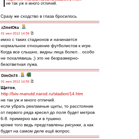
не так уж и много отличий.
Сразу же сходство в глаза бросилось
zZmeIOka
-
01 июл 2012 14:56
имхо с таких стадионов и начинается
нормальное отношение футболистов к игре.
Когда все слышно, видны лица болел... особо
не похалявишь ;) это не безразмерно-
безответная лужа.
DimOn74
-
01 июл 2012 14:50
Щиток
,
http://lviv-manutd.narod.ru/stadion/14.htm
не так уж и много отличий.
если убрать рекламные щиты, то расстояние
от первого ряда кресел до поля будет метров
6-8. примерно как и в тушино.
кроме того ведь представлены рисунки, а как
будет на самом деле ещё вопрос.