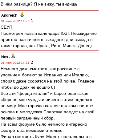
В чём разница? Я не вижу, ты видишь.
Andreich
-
01 июл 2012 14:27
СЕУП
Посмотрел новый календарь КХЛ. Неожиданно
приятно назначили в выходные дни выезда в
такие города, как Прага, Рига, Минск, Донецк.
Nox
-
01 июл 2012 14:24
Немного дико смотреть как россияне с
упоением болеют за Испанию или Италию,
спорят, даже ссорятся на этой почве. Главное
чтобы до драк не дошло 8)
Все эти "форца италия" и барсо-реальская
сборная мне чужды и ничего с этим поделать
не могу. Мне гораздо важнее в каком составе
основа и молодежка Спартака поедет на свой
первый заграничный сбор.
На всём форуме было немного интересно
смотреть за немцами и только.
Финал смотреть буду. Может, параллельно с