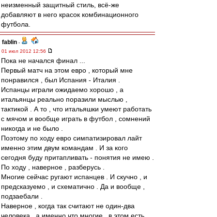
неизменный защитный стиль, всё-же
добавляют в него красок комбинационного
футбола.
fablin
-
01 июл 2012 12:56
Пока не начался финал ...
Первый матч на этом евро , который мне
понравился , был Испания - Италия .
Испанцы играли ожидаемо хорошо , а
итальянцы реально поразили мыслью ,
тактикой . А то , что итальяшки умеют работать
с мячом и вообще играть в футбол , сомнений
никогда и не было .
Поэтому по ходу евро симпатизировал лайт
именно этим двум командам . И за кого
сегодня буду притапливать - понятия не имею .
По ходу , наверное , разберусь .
Многие сейчас ругают испанцев . И скучно , и
предсказуемо , и схематично . Да и вообще ,
подзаебали .
Наверное , когда так считают не один-два
человека , а именно что многие , в этом есть