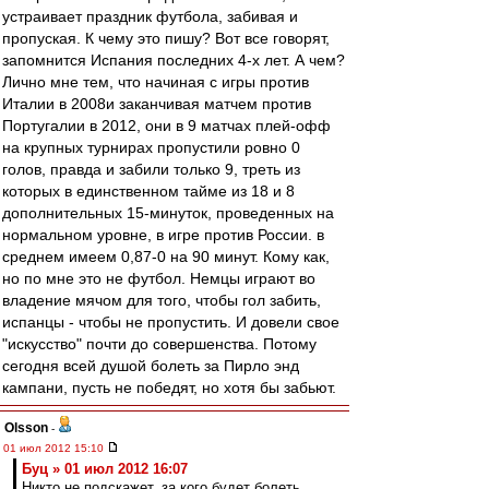
устраивает праздник футбола, забивая и
пропуская. К чему это пишу? Вот все говорят,
запомнится Испания последних 4-х лет. А чем?
Лично мне тем, что начиная с игры против
Италии в 2008и заканчивая матчем против
Португалии в 2012, они в 9 матчах плей-офф
на крупных турнирах пропустили ровно 0
голов, правда и забили только 9, треть из
которых в единственном тайме из 18 и 8
дополнительных 15-минуток, проведенных на
нормальном уровне, в игре против России. в
среднем имеем 0,87-0 на 90 минут. Кому как,
но по мне это не футбол. Немцы играют во
владение мячом для того, чтобы гол забить,
испанцы - чтобы не пропустить. И довели свое
"искусство" почти до совершенства. Потому
сегодня всей душой болеть за Пирло энд
кампани, пусть не победят, но хотя бы забьют.
Olsson
-
01 июл 2012 15:10
Буц » 01 июл 2012 16:07
Никто не подскажет, за кого будет болеть