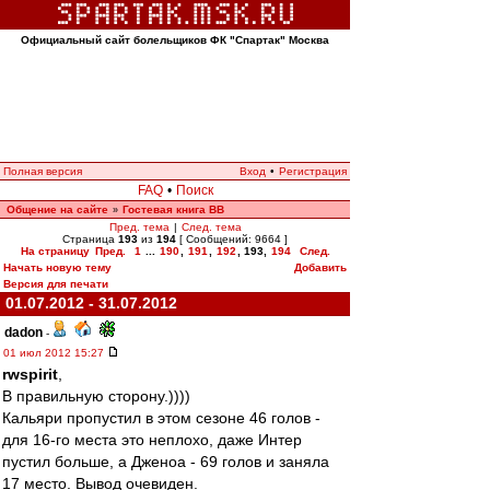
Официальный сайт болельщиков ФК "Спартак" Москва
Полная версия
Вход
•
Регистрация
FAQ
•
Поиск
Общение на сайте
Гостевая книга ВВ
»
Пред. тема
|
След. тема
Страница
193
из
194
[ Сообщений: 9664 ]
На страницу
Пред.
1
...
190
,
191
,
192
,
193
,
194
След.
Начать новую тему
Добавить
Версия для печати
01.07.2012 - 31.07.2012
dadon
-
01 июл 2012 15:27
rwspirit
,
В правильную сторону.))))
Кальяри пропустил в этом сезоне 46 голов -
для 16-го места это неплохо, даже Интер
пустил больше, а Дженоа - 69 голов и заняла
17 место. Вывод очевиден.