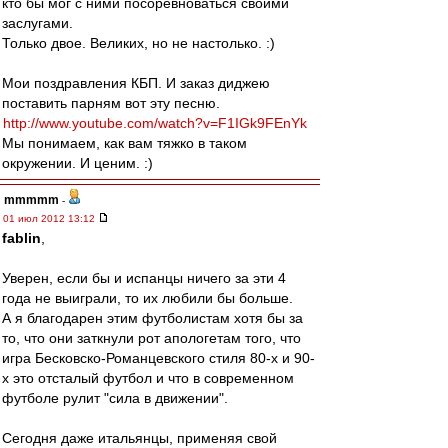
кто бы мог с ними посоревноваться своими
заслугами.
Только двое. Великих, но не настолько. :)
Мои поздравления КБП. И заказ диджею
поставить парням вот эту песню.
http://www.youtube.com/watch?v=F1IGk9FEnYk
Мы понимаем, как вам тяжко в таком
окружении. И ценим. :)
mmmmm
-
01 июл 2012 13:12
fablin
,
Уверен, если бы и испанцы ничего за эти 4
года не выиграли, то их любили бы больше.
А я благодарен этим футболистам хотя бы за
то, что они заткнули рот апологетам того, что
игра Бесковско-Романцевского стиля 80-х и 90-
х это отсталый футбол и что в современном
футболе рулит "сила в движении".
Сегодня даже итальянцы, применяя свой