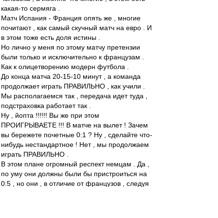
какая-то сермяга .
Матч Испания - Франция опять же , многие
почитают , как самый скучный матч на евро . И
в этом тоже есть доля истины .
Но лично у меня по этому матчу претензии
были только и исключительно к французам .
Как к олицетворению модерн футбола .
До конца матча 20-15-10 минут , а команда
продолжает играть ПРАВИЛЬНО , как учили .
Мы располагаемся так , передача идет туда ,
подстраховка работает так .
Ну , йопта !!!!!! Вы же при этом
ПРОИГРЫВАЕТЕ !!! В матче на вылет ! Зачем
вы бережете почетные 0:1 ? Ну , сделайте что-
нибудь нестандартное ! Нет , мы продолжаем
играть ПРАВИЛЬНО .
В этом плане огромный респект немцам . Да ,
по уму они должны были бы пристроиться на
0:5 , но они , в отличие от французов , следуя
заветам несравненного МакМёрфи , хотя бы
попробовали это сделать . Насрав на
правильный футбол , попробовали спасти