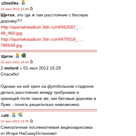
zZmeIOka
-
01 июл 2012 14:46
Щиток
, это где ж там расстояние с беговую
дорожку??
http://spartakstadium.3dn.ru/nf/562687_ ...
48_960.jpg
http://spartakstadium.3dn.ru/nf/479316_ ...
780548.jpg
Щиток
-
01 июл 2012 14:42
2
mvlord
» 01 июл 2012 15:29
Спасибо!
Однако на кой хрен на
футбольном
стадионе
делать расстояние между трибунами и
границей поля такое же, как беговые дорожки в
Луже - понять решительно невозможно.
cafir
-
01 июл 2012 14:36
Симпатичная послематчевая видеозарисовка
от Игоря НаСкакуОстановит