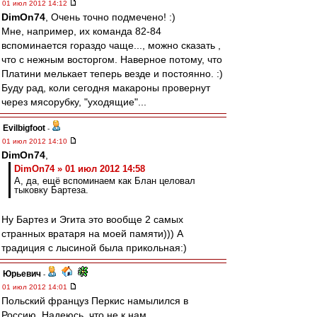
01 июл 2012 14:12
DimOn74
, Очень точно подмечено! :)
Мне, например, их команда 82-84
вспоминается гораздо чаще..., можно сказать ,
что с нежным восторгом. Наверное потому, что
Платини мелькает теперь везде и постоянно. :)
Буду рад, коли сегодня макароны провернут
через мясорубку, "уходящие"...
Evilbigfoot
-
01 июл 2012 14:10
DimOn74
,
DimOn74 » 01 июл 2012 14:58
А, да, ещё вспоминаем как Блан целовал
тыковку Бартеза.
Ну Бартез и Эгита это вообще 2 самых
странных вратаря на моей памяти))) А
традиция с лысиной была прикольная:)
Юрьевич
-
01 июл 2012 14:01
Польский француз Перкис намылился в
Россию. Надеюсь, что не к нам.