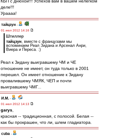
КБП с днюхой!!! Успехов вам в вашем нелёгком
деле!!!
Ураааа!
тайцзун
-
01 июл 2012 14:16
Штиллер
тайцзун
, вместе с французами мы
вспоминаем Реал Зидана и Арсенал Анри,
Виера и Переса. :)
Реал к Зидану выигравшему ЧМ и ЧЕ
отношение не имеет, он туда только в 2001
перешел. Он имеет отношение к Зидану
провалившему ЧМЯК, ЧЕП и почти
выигравшему ЧМГ...
И.М.
-
01 июл 2012 14:13
garys
,
красная -- традиционная, с полосой. Белая --
как бы прокрашен, что ли, шлем гладиатора.
cuba
-