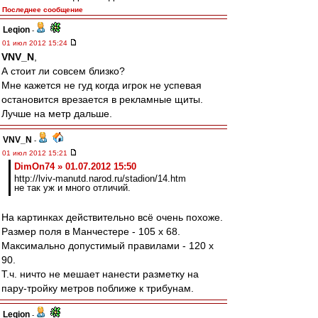
Последнее сообщение
Leqion
-
01 июл 2012 15:24
VNV_N
,
А стоит ли совсем близко?
Мне кажется не гуд когда игрок не успевая
остановится врезается в рекламные щиты.
Лучше на метр дальше.
VNV_N
-
01 июл 2012 15:21
DimOn74 » 01.07.2012 15:50
http://lviv-manutd.narod.ru/stadion/14.htm
не так уж и много отличий.
На картинках действительно всё очень похоже.
Размер поля в Манчестере - 105 x 68.
Максимально допустимый правилами - 120 х
90.
Т.ч. ничто не мешает нанести разметку на
пару-тройку метров поближе к трибунам.
Leqion
-