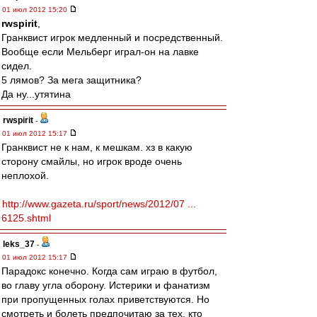
01 июл 2012 15:20
rwspirit
,
Гранквист игрок медленный и посредственный.
Вообще если Мельберг играл-он на лавке
сидел.
5 лямов? За мега защитника?
Да ну...утятина
rwspirit
-
01 июл 2012 15:17
Гранквист не к нам, к мешкам. хз в какую
сторону смайлы, но игрок вроде очень
неплохой.
http://www.gazeta.ru/sport/news/2012/07 ...
6125.shtml
leks_37
-
01 июл 2012 15:17
Парадокс конечно. Когда сам играю в футбол,
во главу угла оборону. Истерики и фанатизм
при пропущенных голах приветствуются. Но
смотреть и болеть предпочитаю за тех, кто