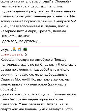
сколько там титулов за 3 года? в Сборной -
чемпионы мира и Европы... Т.е. стиль
подтвержденный результатом. К сожалению в
отличие от летучих голландцев и венгров. Мы
вспоминаем Сборную Франции. Выиграли ЧМ
и ЧЕ, сразу вспоминаем и Зидана, потом
наверное потом Анри, Трезеге, Дешама...
Немного Ювентус.
Здесь ведь по другому...
Zely69
-
01 июл 2012 13:32
Хорошая поездка на автобусе в Польшу
получилась, жаль не на Спартак :) Я столько с
армии не смеялся, над собой в том числе.
Берлин понравился, люди добродушные...
Спартак Москоу!!! Поляки такие же как мы,
только пиво у них невкусное (как у нас в
общем) :)
даже на все три игры сходили... Билеты можно
было бесплатно перед игрой взять как
оказалось. У нас ребята из Питера, наши
спартаковские болельщики с автобуса, чтоб