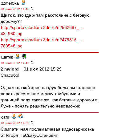
zZmeIOka
-
01 июл 2012 14:46
Щиток
, это где ж там расстояние с беговую
дорожку??
http://spartakstadium.3dn.ru/nf/562687_ ...
48_960.jpg
http://spartakstadium.3dn.ru/nf/479316_ ...
780548.jpg
Щиток
-
01 июл 2012 14:42
2
mvlord
» 01 июл 2012 15:29
Спасибо!
Однако на кой хрен на
футбольном
стадионе
делать расстояние между трибунами и
границей поля такое же, как беговые дорожки в
Луже - понять решительно невозможно.
cafir
-
01 июл 2012 14:36
Симпатичная послематчевая видеозарисовка
от Игоря НаСкакуОстановит