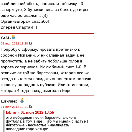
свой лишний сбыть, написали табличку - 3
зачеркнуто, 2 бутылки пива за билет, до игры
еще час оставался... :)))
Организаторам спасибо!
Вперед Спартак! :)
GrAl
-
01 июл 2012 13:28
Попробую сформулировать претензию к
сборной Испании. У них главная задача не
пропустить, а не забить побольше голов в
ворота соперников. Их любимый счет 1-0. В
отличие от той же барселоны, которая все же
всегда пытается накидать оппонентам полную
кошелку на радость публике. Или от испании,
которая 4 года назад выиграла Евро.
Штиллер
-
01 июл 2012 13:21
fablin » 01 июл 2012 13:56
это лебединая песня барсо-испанского
футбола в том виде , что мы имели счастье (
некоторые - несчастье ) наблюдать
последние года четыре .