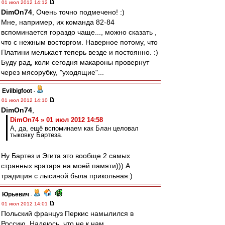
01 июл 2012 14:12
DimOn74
, Очень точно подмечено! :)
Мне, например, их команда 82-84
вспоминается гораздо чаще..., можно сказать ,
что с нежным восторгом. Наверное потому, что
Платини мелькает теперь везде и постоянно. :)
Буду рад, коли сегодня макароны провернут
через мясорубку, "уходящие"...
Evilbigfoot
-
01 июл 2012 14:10
DimOn74
,
DimOn74 » 01 июл 2012 14:58
А, да, ещё вспоминаем как Блан целовал
тыковку Бартеза.
Ну Бартез и Эгита это вообще 2 самых
странных вратаря на моей памяти))) А
традиция с лысиной была прикольная:)
Юрьевич
-
01 июл 2012 14:01
Польский француз Перкис намылился в
Россию. Надеюсь, что не к нам.