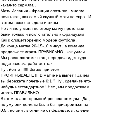
какая-то сермяга .
Матч Испания - Франция опять же , многие
почитают , как самый скучный матч на евро . И
в этом тоже есть доля истины .
Но лично у меня по этому матчу претензии
были только и исключительно к французам .
Как к олицетворению модерн футбола .
До конца матча 20-15-10 минут , а команда
продолжает играть ПРАВИЛЬНО , как учили .
Мы располагаемся так , передача идет туда ,
подстраховка работает так .
Ну , йопта !!!!!! Вы же при этом
ПРОИГРЫВАЕТЕ !!! В матче на вылет ! Зачем
вы бережете почетные 0:1 ? Ну , сделайте что-
нибудь нестандартное ! Нет , мы продолжаем
играть ПРАВИЛЬНО .
В этом плане огромный респект немцам . Да ,
по уму они должны были бы пристроиться на
0:5 , но они , в отличие от французов , следуя
заветам несравненного МакМёрфи , хотя бы
попробовали это сделать . Насрав на
правильный футбол , попробовали спасти