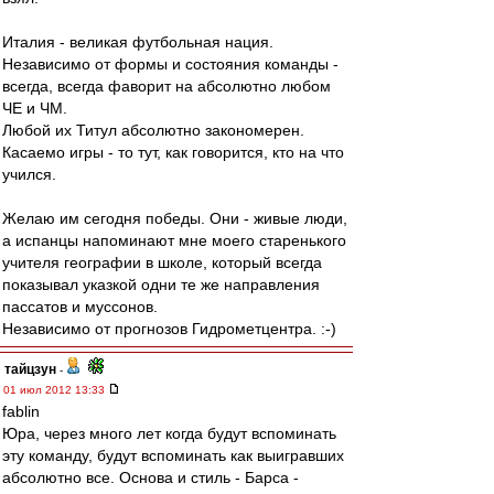
Италия - великая футбольная нация.
Независимо от формы и состояния команды -
всегда, всегда фаворит на абсолютно любом
ЧЕ и ЧМ.
Любой их Титул абсолютно закономерен.
Касаемо игры - то тут, как говорится, кто на что
учился.
Желаю им сегодня победы. Они - живые люди,
а испанцы напоминают мне моего старенького
учителя географии в школе, который всегда
показывал указкой одни те же направления
пассатов и муссонов.
Независимо от прогнозов Гидрометцентра. :-)
тайцзун
-
01 июл 2012 13:33
fablin
Юра, через много лет когда будут вспоминать
эту команду, будут вспоминать как выигравших
абсолютно все. Основа и стиль - Барса -