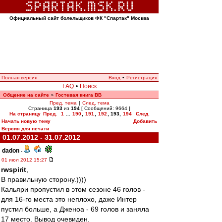
Официальный сайт болельщиков ФК "Спартак" Москва
Полная версия
Вход
•
Регистрация
FAQ
•
Поиск
Общение на сайте
Гостевая книга ВВ
»
Пред. тема
|
След. тема
Страница
193
из
194
[ Сообщений: 9664 ]
На страницу
Пред.
1
...
190
,
191
,
192
,
193
,
194
След.
Начать новую тему
Добавить
Версия для печати
01.07.2012 - 31.07.2012
dadon
-
01 июл 2012 15:27
rwspirit
,
В правильную сторону.))))
Кальяри пропустил в этом сезоне 46 голов -
для 16-го места это неплохо, даже Интер
пустил больше, а Дженоа - 69 голов и заняла
17 место. Вывод очевиден.