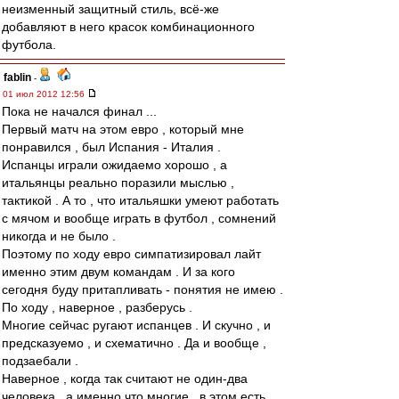
неизменный защитный стиль, всё-же
добавляют в него красок комбинационного
футбола.
fablin
-
01 июл 2012 12:56
Пока не начался финал ...
Первый матч на этом евро , который мне
понравился , был Испания - Италия .
Испанцы играли ожидаемо хорошо , а
итальянцы реально поразили мыслью ,
тактикой . А то , что итальяшки умеют работать
с мячом и вообще играть в футбол , сомнений
никогда и не было .
Поэтому по ходу евро симпатизировал лайт
именно этим двум командам . И за кого
сегодня буду притапливать - понятия не имею .
По ходу , наверное , разберусь .
Многие сейчас ругают испанцев . И скучно , и
предсказуемо , и схематично . Да и вообще ,
подзаебали .
Наверное , когда так считают не один-два
человека , а именно что многие , в этом есть