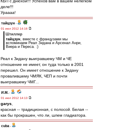
КБП с днюхой!!! Успехов вам в вашем нелёгком
деле!!!
Ураааа!
тайцзун
-
01 июл 2012 14:16
Штиллер
тайцзун
, вместе с французами мы
вспоминаем Реал Зидана и Арсенал Анри,
Виера и Переса. :)
Реал к Зидану выигравшему ЧМ и ЧЕ
отношение не имеет, он туда только в 2001
перешел. Он имеет отношение к Зидану
провалившему ЧМЯК, ЧЕП и почти
выигравшему ЧМГ...
И.М.
-
01 июл 2012 14:13
garys
,
красная -- традиционная, с полосой. Белая --
как бы прокрашен, что ли, шлем гладиатора.
cuba
-