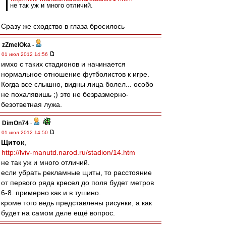
не так уж и много отличий.
Сразу же сходство в глаза бросилось
zZmeIOka
-
01 июл 2012 14:56
имхо с таких стадионов и начинается
нормальное отношение футболистов к игре.
Когда все слышно, видны лица болел... особо
не похалявишь ;) это не безразмерно-
безответная лужа.
DimOn74
-
01 июл 2012 14:50
Щиток
,
http://lviv-manutd.narod.ru/stadion/14.htm
не так уж и много отличий.
если убрать рекламные щиты, то расстояние
от первого ряда кресел до поля будет метров
6-8. примерно как и в тушино.
кроме того ведь представлены рисунки, а как
будет на самом деле ещё вопрос.