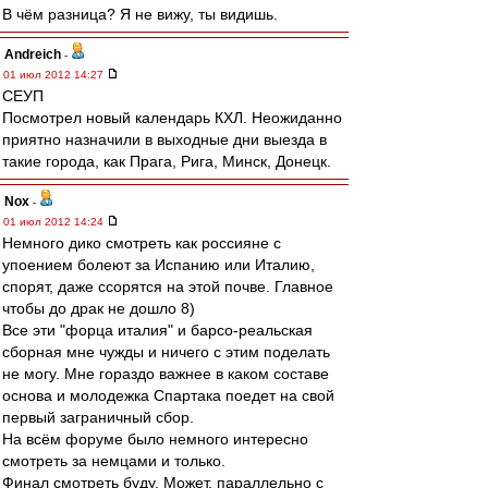
В чём разница? Я не вижу, ты видишь.
Andreich
-
01 июл 2012 14:27
СЕУП
Посмотрел новый календарь КХЛ. Неожиданно
приятно назначили в выходные дни выезда в
такие города, как Прага, Рига, Минск, Донецк.
Nox
-
01 июл 2012 14:24
Немного дико смотреть как россияне с
упоением болеют за Испанию или Италию,
спорят, даже ссорятся на этой почве. Главное
чтобы до драк не дошло 8)
Все эти "форца италия" и барсо-реальская
сборная мне чужды и ничего с этим поделать
не могу. Мне гораздо важнее в каком составе
основа и молодежка Спартака поедет на свой
первый заграничный сбор.
На всём форуме было немного интересно
смотреть за немцами и только.
Финал смотреть буду. Может, параллельно с