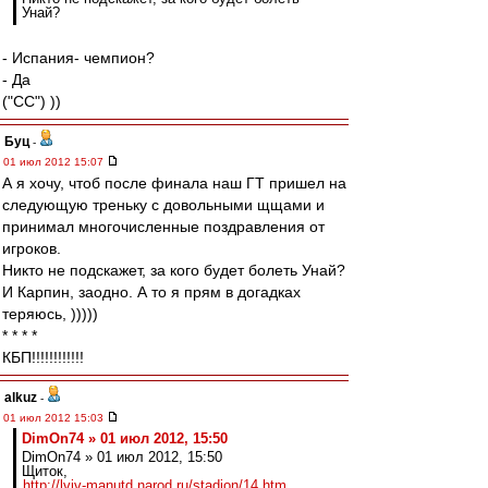
Унай?
- Испания- чемпион?
- Да
("CC") ))
Буц
-
01 июл 2012 15:07
А я хочу, чтоб после финала наш ГТ пришел на
следующую треньку с довольными щщами и
принимал многочисленные поздравления от
игроков.
Никто не подскажет, за кого будет болеть Унай?
И Карпин, заодно. А то я прям в догадках
теряюсь, )))))
* * * *
КБП!!!!!!!!!!!!
alkuz
-
01 июл 2012 15:03
DimOn74 » 01 июл 2012, 15:50
DimOn74 » 01 июл 2012, 15:50
Щиток,
http://lviv-manutd.narod.ru/stadion/14.htm