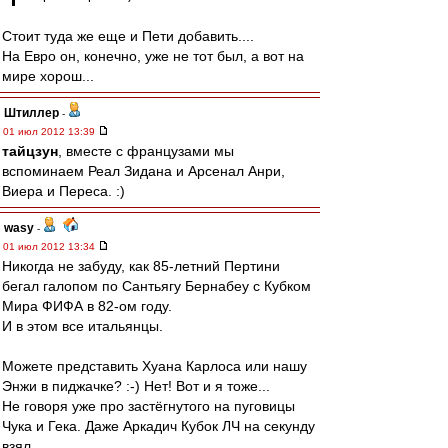
Стоит туда же еще и Пети добавить....
На Евро он, конечно, уже не тот был, а вот на
мире хорош...
Штиллер
-
01 июл 2012 13:39
тайцзун
, вместе с французами мы
вспоминаем Реал Зидана и Арсенал Анри,
Виера и Переса. :)
wasy
-
01 июл 2012 13:34
Никогда не забуду, как 85-летний Пертини
бегал галопом по Сантьягу Бернабеу с Кубком
Мира ФИФА в 82-ом году.
И в этом все итальянцы.
Можете представить Хуана Карлоса или нашу
Энжи в пиджачке? :-) Нет! Вот и я тоже...
Не говоря уже про застёгнутого на пуговицы
Чука и Гека. Даже Аркадич Кубок ЛЧ на секунду
взял.