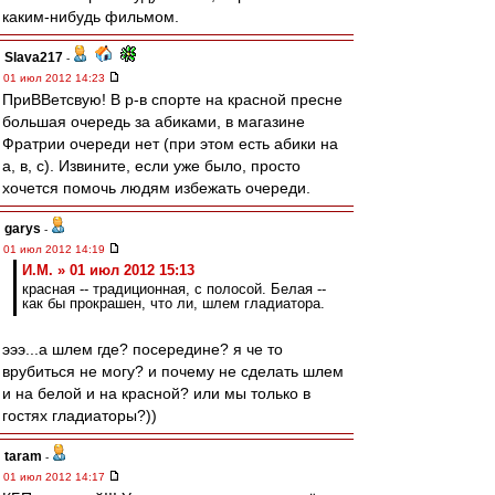
каким-нибудь фильмом.
Slava217
-
01 июл 2012 14:23
ПриВВетсвую! В р-в спорте на красной пресне
большая очередь за абиками, в магазине
Фратрии очереди нет (при этом есть абики на
а, в, с). Извините, если уже было, просто
хочется помочь людям избежать очереди.
garys
-
01 июл 2012 14:19
И.М. » 01 июл 2012 15:13
красная -- традиционная, с полосой. Белая --
как бы прокрашен, что ли, шлем гладиатора.
эээ...а шлем где? посередине? я че то
врубиться не могу? и почему не сделать шлем
и на белой и на красной? или мы только в
гостях гладиаторы?))
taram
-
01 июл 2012 14:17