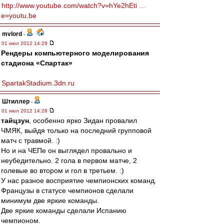
http://www.youtube.com/watch?v=hYe2hEti ...
e=youtu.be
mvlord
-
01 июл 2012 14:29
Рендеры компьютерного моделирования
стадиона «Спартак»
SpartakStadium.3dn.ru
Штиллер
-
01 июл 2012 14:28
тайцзун
, особенно ярко Зидан провалил
ЧМЯК, выйдя только на последний групповой
матч с травмой. :)
Но и на ЧЕПе он выглядел провально и
неубедительно. 2 гола в первом матче, 2
голевые во втором и гол в третьем. :)
У нас разное восприятие чемпионских команд.
Французы в статусе чемпионов сделали
минимум две яркие команды.
Две яркие команды сделали Испанию
чемпионом.