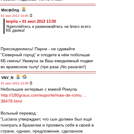
МосфОлд
-
01 июл 2012 14:00
terpila » 01 июл 2012 13:50
Укрепляйтесь и размножайтесь на благо всего
КБ движа!
Присоединяюсь! Парни - не сдавайте
"Северный город" и плодите в нём побольше
КБ смены! Уважуха за Ваш ежедневный подвиг
во вражеском тылу! (три раза ¡No pasarán!)
VNV_N
-
01 июл 2012 13:59
Небольшое интервью с мамой Ромула.
http://180graus.com/esporte/mae-de-romu ...
38478.html
Вольный перевод :
"Luciana утверждает, что сын должен был ещё
поиграть в Бразилии и проявить себя в своей в
стране, однако, предложение, сделанное