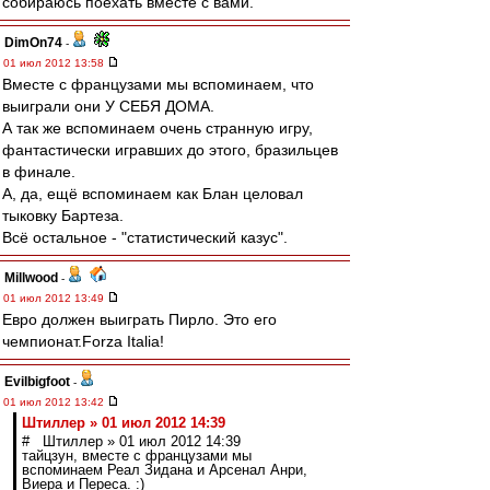
собираюсь поехать вместе с вами."
DimOn74
-
01 июл 2012 13:58
Вместе с французами мы вспоминаем, что
выиграли они У СЕБЯ ДОМА.
А так же вспоминаем очень странную игру,
фантастически игравших до этого, бразильцев
в финале.
А, да, ещё вспоминаем как Блан целовал
тыковку Бартеза.
Всё остальное - "статистический казус".
Millwood
-
01 июл 2012 13:49
Евро должен выиграть Пирло. Это его
чемпионат.Forza Italia!
Evilbigfoot
-
01 июл 2012 13:42
Штиллер » 01 июл 2012 14:39
# Штиллер » 01 июл 2012 14:39
тайцзун, вместе с французами мы
вспоминаем Реал Зидана и Арсенал Анри,
Виера и Переса. :)