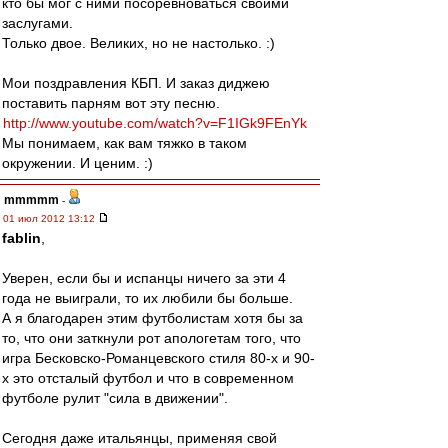
кто бы мог с ними посоревноваться своими
заслугами.
Только двое. Великих, но не настолько. :)
Мои поздравления КБП. И заказ диджею
поставить парням вот эту песню.
http://www.youtube.com/watch?v=F1IGk9FEnYk
Мы понимаем, как вам тяжко в таком
окружении. И ценим. :)
mmmmm
-
01 июл 2012 13:12
fablin
,
Уверен, если бы и испанцы ничего за эти 4
года не выиграли, то их любили бы больше.
А я благодарен этим футболистам хотя бы за
то, что они заткнули рот апологетам того, что
игра Бесковско-Романцевского стиля 80-х и 90-
х это отсталый футбол и что в современном
футболе рулит "сила в движении".
Сегодня даже итальянцы, применяя свой