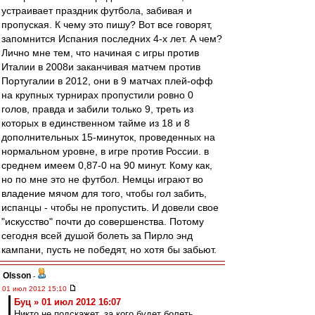
устраивает праздник футбола, забивая и
пропуская. К чему это пишу? Вот все говорят,
запомнится Испания последних 4-х лет. А чем?
Лично мне тем, что начиная с игры против
Италии в 2008и заканчивая матчем против
Португалии в 2012, они в 9 матчах плей-офф
на крупных турнирах пропустили ровно 0
голов, правда и забили только 9, треть из
которых в единственном тайме из 18 и 8
дополнительных 15-минуток, проведенных на
нормальном уровне, в игре против России. в
среднем имеем 0,87-0 на 90 минут. Кому как,
но по мне это не футбол. Немцы играют во
владение мячом для того, чтобы гол забить,
испанцы - чтобы не пропустить. И довели свое
"искусство" почти до совершенства. Потому
сегодня всей душой болеть за Пирло энд
кампани, пусть не победят, но хотя бы забьют.
Olsson
-
01 июл 2012 15:10
Буц » 01 июл 2012 16:07
Никто не подскажет, за кого будет болеть