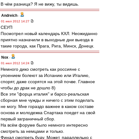
В чём разница? Я не вижу, ты видишь.
Andreich
-
01 июл 2012 14:27
СЕУП
Посмотрел новый календарь КХЛ. Неожиданно
приятно назначили в выходные дни выезда в
такие города, как Прага, Рига, Минск, Донецк.
Nox
-
01 июл 2012 14:24
Немного дико смотреть как россияне с
упоением болеют за Испанию или Италию,
спорят, даже ссорятся на этой почве. Главное
чтобы до драк не дошло 8)
Все эти "форца италия" и барсо-реальская
сборная мне чужды и ничего с этим поделать
не могу. Мне гораздо важнее в каком составе
основа и молодежка Спартака поедет на свой
первый заграничный сбор.
На всём форуме было немного интересно
смотреть за немцами и только.
Финал смотреть буду. Может, параллельно с