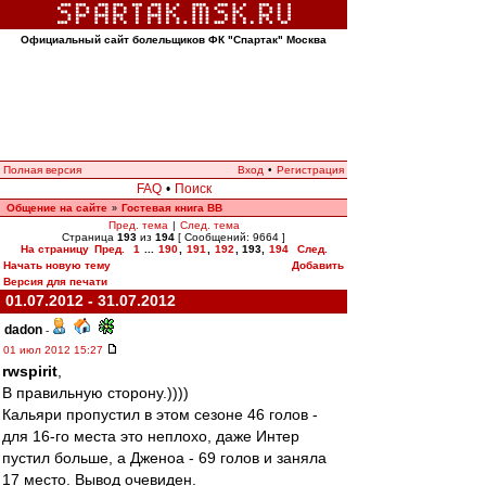
Официальный сайт болельщиков ФК "Спартак" Москва
Полная версия
Вход
•
Регистрация
FAQ
•
Поиск
Общение на сайте
Гостевая книга ВВ
»
Пред. тема
|
След. тема
Страница
193
из
194
[ Сообщений: 9664 ]
На страницу
Пред.
1
...
190
,
191
,
192
,
193
,
194
След.
Начать новую тему
Добавить
Версия для печати
01.07.2012 - 31.07.2012
dadon
-
01 июл 2012 15:27
rwspirit
,
В правильную сторону.))))
Кальяри пропустил в этом сезоне 46 голов -
для 16-го места это неплохо, даже Интер
пустил больше, а Дженоа - 69 голов и заняла
17 место. Вывод очевиден.