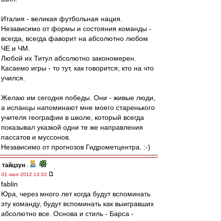
Италия - великая футбольная нация.
Независимо от формы и состояния команды -
всегда, всегда фаворит на абсолютно любом
ЧЕ и ЧМ.
Любой их Титул абсолютно закономерен.
Касаемо игры - то тут, как говорится, кто на что
учился.
Желаю им сегодня победы. Они - живые люди,
а испанцы напоминают мне моего старенького
учителя географии в школе, который всегда
показывал указкой одни те же направления
пассатов и муссонов.
Независимо от прогнозов Гидрометцентра. :-)
тайцзун
-
01 июл 2012 13:33
fablin
Юра, через много лет когда будут вспоминать
эту команду, будут вспоминать как выигравших
абсолютно все. Основа и стиль - Барса -