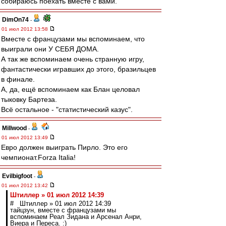
собираюсь поехать вместе с вами."
DimOn74
-
01 июл 2012 13:58
Вместе с французами мы вспоминаем, что
выиграли они У СЕБЯ ДОМА.
А так же вспоминаем очень странную игру,
фантастически игравших до этого, бразильцев
в финале.
А, да, ещё вспоминаем как Блан целовал
тыковку Бартеза.
Всё остальное - "статистический казус".
Millwood
-
01 июл 2012 13:49
Евро должен выиграть Пирло. Это его
чемпионат.Forza Italia!
Evilbigfoot
-
01 июл 2012 13:42
Штиллер » 01 июл 2012 14:39
# Штиллер » 01 июл 2012 14:39
тайцзун, вместе с французами мы
вспоминаем Реал Зидана и Арсенал Анри,
Виера и Переса. :)