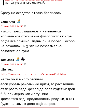
не так уж и много отличий.
Сразу же сходство в глаза бросилось
zZmeIOka
-
01 июл 2012 14:56
имхо с таких стадионов и начинается
нормальное отношение футболистов к игре.
Когда все слышно, видны лица болел... особо
не похалявишь ;) это не безразмерно-
безответная лужа.
DimOn74
-
01 июл 2012 14:50
Щиток
,
http://lviv-manutd.narod.ru/stadion/14.htm
не так уж и много отличий.
если убрать рекламные щиты, то расстояние
от первого ряда кресел до поля будет метров
6-8. примерно как и в тушино.
кроме того ведь представлены рисунки, а как
будет на самом деле ещё вопрос.