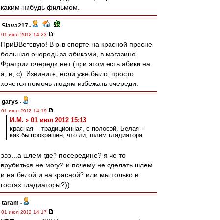
каким-нибудь фильмом.
Slava217
-
01 июл 2012 14:23
ПриВВетсвую! В р-в спорте на красной пресне
большая очередь за абиками, в магазине
Фратрии очереди нет (при этом есть абики на
а, в, с). Извините, если уже было, просто
хочется помочь людям избежать очереди.
garys
-
01 июл 2012 14:19
И.М. » 01 июл 2012 15:13
красная -- традиционная, с полосой. Белая --
как бы прокрашен, что ли, шлем гладиатора.
эээ...а шлем где? посередине? я че то
врубиться не могу? и почему не сделать шлем
и на белой и на красной? или мы только в
гостях гладиаторы?))
taram
-
01 июл 2012 14:17