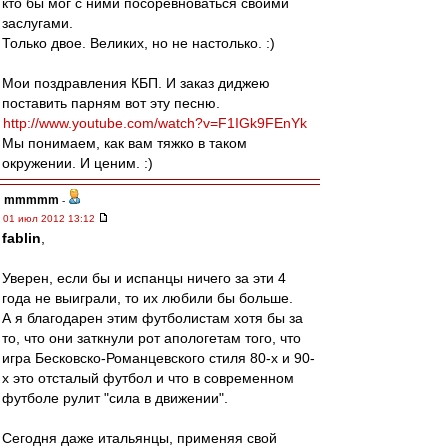
кто бы мог с ними посоревноваться своими
заслугами.
Только двое. Великих, но не настолько. :)
Мои поздравления КБП. И заказ диджею
поставить парням вот эту песню.
http://www.youtube.com/watch?v=F1IGk9FEnYk
Мы понимаем, как вам тяжко в таком
окружении. И ценим. :)
mmmmm
-
01 июл 2012 13:12
fablin
,
Уверен, если бы и испанцы ничего за эти 4
года не выиграли, то их любили бы больше.
А я благодарен этим футболистам хотя бы за
то, что они заткнули рот апологетам того, что
игра Бесковско-Романцевского стиля 80-х и 90-
х это отсталый футбол и что в современном
футболе рулит "сила в движении".
Сегодня даже итальянцы, применяя свой