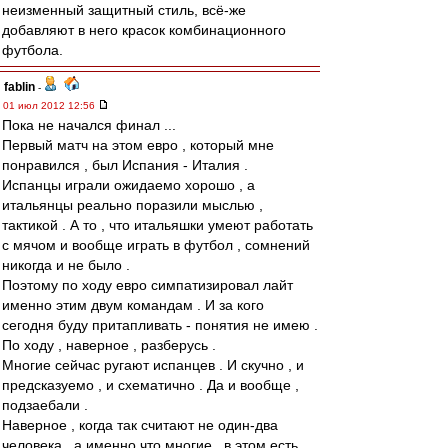
неизменный защитный стиль, всё-же
добавляют в него красок комбинационного
футбола.
fablin
-
01 июл 2012 12:56
Пока не начался финал ...
Первый матч на этом евро , который мне
понравился , был Испания - Италия .
Испанцы играли ожидаемо хорошо , а
итальянцы реально поразили мыслью ,
тактикой . А то , что итальяшки умеют работать
с мячом и вообще играть в футбол , сомнений
никогда и не было .
Поэтому по ходу евро симпатизировал лайт
именно этим двум командам . И за кого
сегодня буду притапливать - понятия не имею .
По ходу , наверное , разберусь .
Многие сейчас ругают испанцев . И скучно , и
предсказуемо , и схематично . Да и вообще ,
подзаебали .
Наверное , когда так считают не один-два
человека , а именно что многие , в этом есть