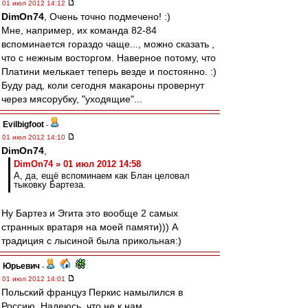
01 июл 2012 14:12
DimOn74
, Очень точно подмечено! :)
Мне, например, их команда 82-84
вспоминается гораздо чаще..., можно сказать ,
что с нежным восторгом. Наверное потому, что
Платини мелькает теперь везде и постоянно. :)
Буду рад, коли сегодня макароны провернут
через мясорубку, "уходящие"...
Evilbigfoot
-
01 июл 2012 14:10
DimOn74
,
DimOn74 » 01 июл 2012 14:58
А, да, ещё вспоминаем как Блан целовал
тыковку Бартеза.
Ну Бартез и Эгита это вообще 2 самых
странных вратаря на моей памяти))) А
традиция с лысиной была прикольная:)
Юрьевич
-
01 июл 2012 14:01
Польский француз Перкис намылился в
Россию. Надеюсь, что не к нам.