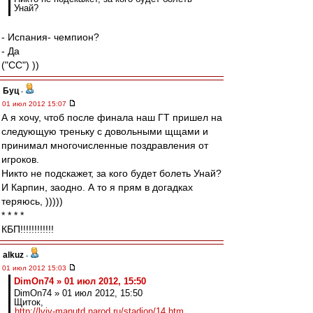
Унай?
- Испания- чемпион?
- Да
("CC") ))
Буц
-
01 июл 2012 15:07
А я хочу, чтоб после финала наш ГТ пришел на
следующую треньку с довольными щщами и
принимал многочисленные поздравления от
игроков.
Никто не подскажет, за кого будет болеть Унай?
И Карпин, заодно. А то я прям в догадках
теряюсь, )))))
* * * *
КБП!!!!!!!!!!!!
alkuz
-
01 июл 2012 15:03
DimOn74 » 01 июл 2012, 15:50
DimOn74 » 01 июл 2012, 15:50
Щиток,
http://lviv-manutd.narod.ru/stadion/14.htm