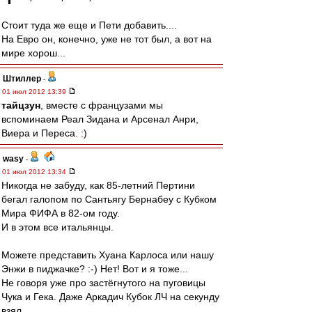
Стоит туда же еще и Пети добавить....
На Евро он, конечно, уже не тот был, а вот на
мире хорош...
Штиллер
-
01 июл 2012 13:39
тайцзун
, вместе с французами мы
вспоминаем Реал Зидана и Арсенал Анри,
Виера и Переса. :)
wasy
-
01 июл 2012 13:34
Никогда не забуду, как 85-летний Пертини
бегал галопом по Сантьягу Бернабеу с Кубком
Мира ФИФА в 82-ом году.
И в этом все итальянцы.
Можете представить Хуана Карлоса или нашу
Энжи в пиджачке? :-) Нет! Вот и я тоже...
Не говоря уже про застёгнутого на пуговицы
Чука и Гека. Даже Аркадич Кубок ЛЧ на секунду
взял.