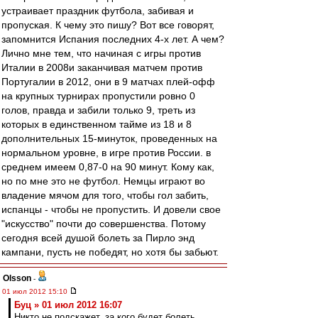
устраивает праздник футбола, забивая и
пропуская. К чему это пишу? Вот все говорят,
запомнится Испания последних 4-х лет. А чем?
Лично мне тем, что начиная с игры против
Италии в 2008и заканчивая матчем против
Португалии в 2012, они в 9 матчах плей-офф
на крупных турнирах пропустили ровно 0
голов, правда и забили только 9, треть из
которых в единственном тайме из 18 и 8
дополнительных 15-минуток, проведенных на
нормальном уровне, в игре против России. в
среднем имеем 0,87-0 на 90 минут. Кому как,
но по мне это не футбол. Немцы играют во
владение мячом для того, чтобы гол забить,
испанцы - чтобы не пропустить. И довели свое
"искусство" почти до совершенства. Потому
сегодня всей душой болеть за Пирло энд
кампани, пусть не победят, но хотя бы забьют.
Olsson
-
01 июл 2012 15:10
Буц » 01 июл 2012 16:07
Никто не подскажет, за кого будет болеть