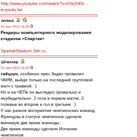
http://www.youtube.com/watch?v=hYe2hEti ...
e=youtu.be
mvlord
-
01 июл 2012 14:29
Рендеры компьютерного моделирования
стадиона «Спартак»
SpartakStadium.3dn.ru
Штиллер
-
01 июл 2012 14:28
тайцзун
, особенно ярко Зидан провалил
ЧМЯК, выйдя только на последний групповой
матч с травмой. :)
Но и на ЧЕПе он выглядел провально и
неубедительно. 2 гола в первом матче, 2
голевые во втором и гол в третьем. :)
У нас разное восприятие чемпионских команд.
Французы в статусе чемпионов сделали
минимум две яркие команды.
Две яркие команды сделали Испанию
чемпионом.