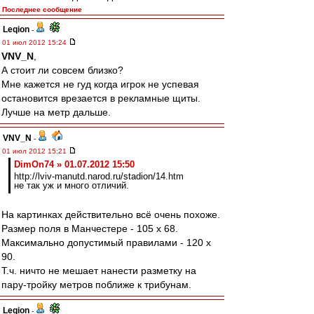
Последнее сообщение
Leqion
-
01 июл 2012 15:24
VNV_N
,
А стоит ли совсем близко?
Мне кажется не гуд когда игрок не успевая
остановится врезается в рекламные щиты.
Лучше на метр дальше.
VNV_N
-
01 июл 2012 15:21
DimOn74 » 01.07.2012 15:50
http://lviv-manutd.narod.ru/stadion/14.htm
не так уж и много отличий.
На картинках действительно всё очень похоже.
Размер поля в Манчестере - 105 x 68.
Максимально допустимый правилами - 120 х
90.
Т.ч. ничто не мешает нанести разметку на
пару-тройку метров поближе к трибунам.
Leqion
-