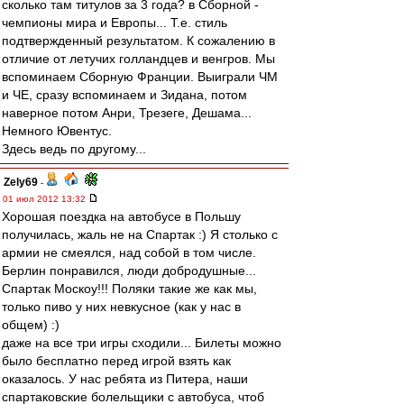
сколько там титулов за 3 года? в Сборной -
чемпионы мира и Европы... Т.е. стиль
подтвержденный результатом. К сожалению в
отличие от летучих голландцев и венгров. Мы
вспоминаем Сборную Франции. Выиграли ЧМ
и ЧЕ, сразу вспоминаем и Зидана, потом
наверное потом Анри, Трезеге, Дешама...
Немного Ювентус.
Здесь ведь по другому...
Zely69
-
01 июл 2012 13:32
Хорошая поездка на автобусе в Польшу
получилась, жаль не на Спартак :) Я столько с
армии не смеялся, над собой в том числе.
Берлин понравился, люди добродушные...
Спартак Москоу!!! Поляки такие же как мы,
только пиво у них невкусное (как у нас в
общем) :)
даже на все три игры сходили... Билеты можно
было бесплатно перед игрой взять как
оказалось. У нас ребята из Питера, наши
спартаковские болельщики с автобуса, чтоб