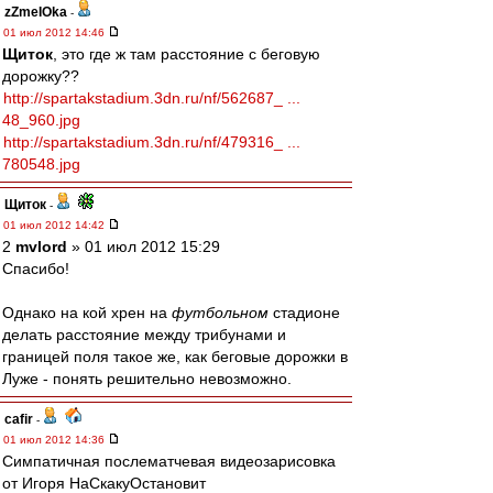
zZmeIOka
-
01 июл 2012 14:46
Щиток
, это где ж там расстояние с беговую
дорожку??
http://spartakstadium.3dn.ru/nf/562687_ ...
48_960.jpg
http://spartakstadium.3dn.ru/nf/479316_ ...
780548.jpg
Щиток
-
01 июл 2012 14:42
2
mvlord
» 01 июл 2012 15:29
Спасибо!
Однако на кой хрен на
футбольном
стадионе
делать расстояние между трибунами и
границей поля такое же, как беговые дорожки в
Луже - понять решительно невозможно.
cafir
-
01 июл 2012 14:36
Симпатичная послематчевая видеозарисовка
от Игоря НаСкакуОстановит