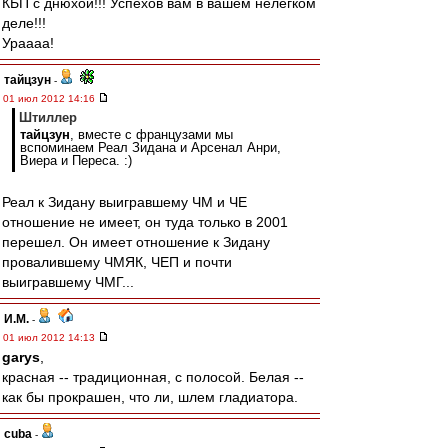
КБП с днюхой!!! Успехов вам в вашем нелёгком
деле!!!
Ураааа!
тайцзун
-
01 июл 2012 14:16
Штиллер
тайцзун
, вместе с французами мы
вспоминаем Реал Зидана и Арсенал Анри,
Виера и Переса. :)
Реал к Зидану выигравшему ЧМ и ЧЕ
отношение не имеет, он туда только в 2001
перешел. Он имеет отношение к Зидану
провалившему ЧМЯК, ЧЕП и почти
выигравшему ЧМГ...
И.М.
-
01 июл 2012 14:13
garys
,
красная -- традиционная, с полосой. Белая --
как бы прокрашен, что ли, шлем гладиатора.
cuba
-