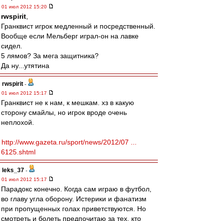
01 июл 2012 15:20
rwspirit
,
Гранквист игрок медленный и посредственный.
Вообще если Мельберг играл-он на лавке
сидел.
5 лямов? За мега защитника?
Да ну...утятина
rwspirit
-
01 июл 2012 15:17
Гранквист не к нам, к мешкам. хз в какую
сторону смайлы, но игрок вроде очень
неплохой.
http://www.gazeta.ru/sport/news/2012/07 ...
6125.shtml
leks_37
-
01 июл 2012 15:17
Парадокс конечно. Когда сам играю в футбол,
во главу угла оборону. Истерики и фанатизм
при пропущенных голах приветствуются. Но
смотреть и болеть предпочитаю за тех, кто