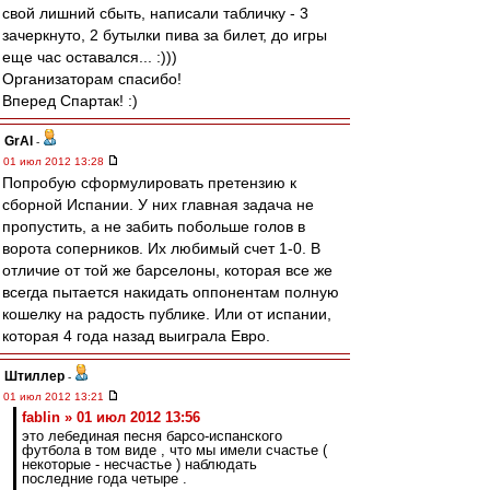
свой лишний сбыть, написали табличку - 3
зачеркнуто, 2 бутылки пива за билет, до игры
еще час оставался... :)))
Организаторам спасибо!
Вперед Спартак! :)
GrAl
-
01 июл 2012 13:28
Попробую сформулировать претензию к
сборной Испании. У них главная задача не
пропустить, а не забить побольше голов в
ворота соперников. Их любимый счет 1-0. В
отличие от той же барселоны, которая все же
всегда пытается накидать оппонентам полную
кошелку на радость публике. Или от испании,
которая 4 года назад выиграла Евро.
Штиллер
-
01 июл 2012 13:21
fablin » 01 июл 2012 13:56
это лебединая песня барсо-испанского
футбола в том виде , что мы имели счастье (
некоторые - несчастье ) наблюдать
последние года четыре .