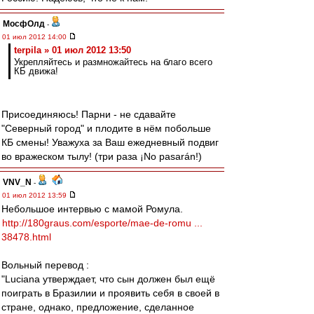
МосфОлд
-
01 июл 2012 14:00
terpila » 01 июл 2012 13:50
Укрепляйтесь и размножайтесь на благо всего
КБ движа!
Присоединяюсь! Парни - не сдавайте
"Северный город" и плодите в нём побольше
КБ смены! Уважуха за Ваш ежедневный подвиг
во вражеском тылу! (три раза ¡No pasarán!)
VNV_N
-
01 июл 2012 13:59
Небольшое интервью с мамой Ромула.
http://180graus.com/esporte/mae-de-romu ...
38478.html
Вольный перевод :
"Luciana утверждает, что сын должен был ещё
поиграть в Бразилии и проявить себя в своей в
стране, однако, предложение, сделанное