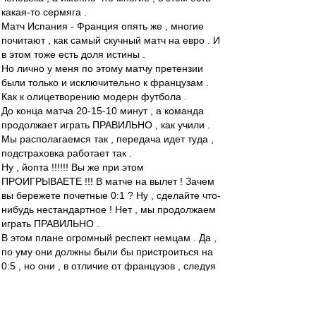
какая-то сермяга .
Матч Испания - Франция опять же , многие
почитают , как самый скучный матч на евро . И
в этом тоже есть доля истины .
Но лично у меня по этому матчу претензии
были только и исключительно к французам .
Как к олицетворению модерн футбола .
До конца матча 20-15-10 минут , а команда
продолжает играть ПРАВИЛЬНО , как учили .
Мы располагаемся так , передача идет туда ,
подстраховка работает так .
Ну , йопта !!!!!! Вы же при этом
ПРОИГРЫВАЕТЕ !!! В матче на вылет ! Зачем
вы бережете почетные 0:1 ? Ну , сделайте что-
нибудь нестандартное ! Нет , мы продолжаем
играть ПРАВИЛЬНО .
В этом плане огромный респект немцам . Да ,
по уму они должны были бы пристроиться на
0:5 , но они , в отличие от французов , следуя
заветам несравненного МакМёрфи , хотя бы
попробовали это сделать . Насрав на
правильный футбол , попробовали спасти