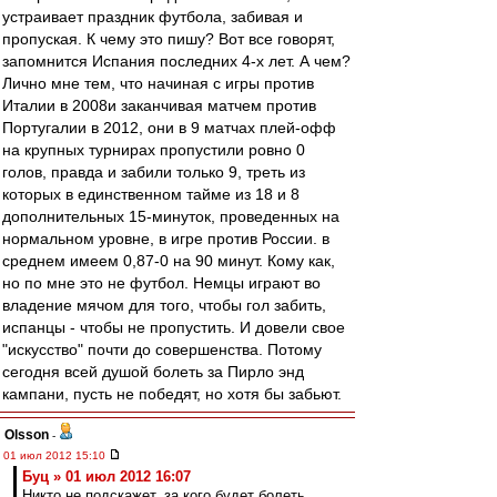
устраивает праздник футбола, забивая и
пропуская. К чему это пишу? Вот все говорят,
запомнится Испания последних 4-х лет. А чем?
Лично мне тем, что начиная с игры против
Италии в 2008и заканчивая матчем против
Португалии в 2012, они в 9 матчах плей-офф
на крупных турнирах пропустили ровно 0
голов, правда и забили только 9, треть из
которых в единственном тайме из 18 и 8
дополнительных 15-минуток, проведенных на
нормальном уровне, в игре против России. в
среднем имеем 0,87-0 на 90 минут. Кому как,
но по мне это не футбол. Немцы играют во
владение мячом для того, чтобы гол забить,
испанцы - чтобы не пропустить. И довели свое
"искусство" почти до совершенства. Потому
сегодня всей душой болеть за Пирло энд
кампани, пусть не победят, но хотя бы забьют.
Olsson
-
01 июл 2012 15:10
Буц » 01 июл 2012 16:07
Никто не подскажет, за кого будет болеть