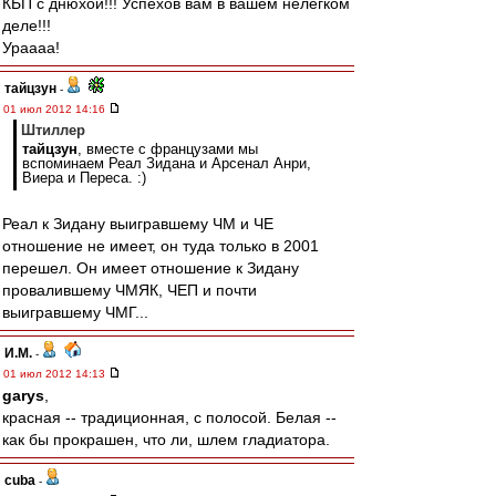
КБП с днюхой!!! Успехов вам в вашем нелёгком
деле!!!
Ураааа!
тайцзун
-
01 июл 2012 14:16
Штиллер
тайцзун
, вместе с французами мы
вспоминаем Реал Зидана и Арсенал Анри,
Виера и Переса. :)
Реал к Зидану выигравшему ЧМ и ЧЕ
отношение не имеет, он туда только в 2001
перешел. Он имеет отношение к Зидану
провалившему ЧМЯК, ЧЕП и почти
выигравшему ЧМГ...
И.М.
-
01 июл 2012 14:13
garys
,
красная -- традиционная, с полосой. Белая --
как бы прокрашен, что ли, шлем гладиатора.
cuba
-