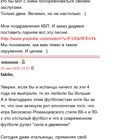
кто бы мог с ними посоревноваться своими
заслугами.
Только двое. Великих, но не настолько. :)
Мои поздравления КБП. И заказ диджею
поставить парням вот эту песню.
http://www.youtube.com/watch?v=F1IGk9FEnYk
Мы понимаем, как вам тяжко в таком
окружении. И ценим. :)
mmmmm
-
01 июл 2012 13:12
fablin
,
Уверен, если бы и испанцы ничего за эти 4
года не выиграли, то их любили бы больше.
А я благодарен этим футболистам хотя бы за
то, что они заткнули рот апологетам того, что
игра Бесковско-Романцевского стиля 80-х и 90-
х это отсталый футбол и что в современном
футболе рулит "сила в движении".
Сегодня даже итальянцы, применяя свой