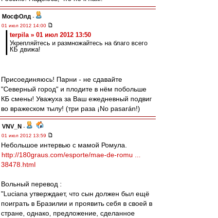
МосфОлд
-
01 июл 2012 14:00
terpila » 01 июл 2012 13:50
Укрепляйтесь и размножайтесь на благо всего
КБ движа!
Присоединяюсь! Парни - не сдавайте
"Северный город" и плодите в нём побольше
КБ смены! Уважуха за Ваш ежедневный подвиг
во вражеском тылу! (три раза ¡No pasarán!)
VNV_N
-
01 июл 2012 13:59
Небольшое интервью с мамой Ромула.
http://180graus.com/esporte/mae-de-romu ...
38478.html
Вольный перевод :
"Luciana утверждает, что сын должен был ещё
поиграть в Бразилии и проявить себя в своей в
стране, однако, предложение, сделанное