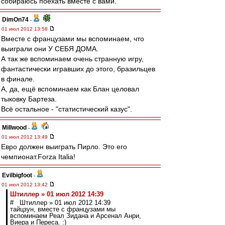
собираюсь поехать вместе с вами."
DimOn74
-
01 июл 2012 13:58
Вместе с французами мы вспоминаем, что
выиграли они У СЕБЯ ДОМА.
А так же вспоминаем очень странную игру,
фантастически игравших до этого, бразильцев
в финале.
А, да, ещё вспоминаем как Блан целовал
тыковку Бартеза.
Всё остальное - "статистический казус".
Millwood
-
01 июл 2012 13:49
Евро должен выиграть Пирло. Это его
чемпионат.Forza Italia!
Evilbigfoot
-
01 июл 2012 13:42
Штиллер » 01 июл 2012 14:39
# Штиллер » 01 июл 2012 14:39
тайцзун, вместе с французами мы
вспоминаем Реал Зидана и Арсенал Анри,
Виера и Переса. :)