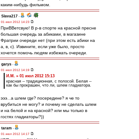
каким-нибудь фильмом.
Slava217
-
01 июл 2012 14:23
ПриВВетсвую! В р-в спорте на красной пресне
большая очередь за абиками, в магазине
Фратрии очереди нет (при этом есть абики на
а, в, с). Извините, если уже было, просто
хочется помочь людям избежать очереди.
garys
-
01 июл 2012 14:19
И.М. » 01 июл 2012 15:13
красная -- традиционная, с полосой. Белая --
как бы прокрашен, что ли, шлем гладиатора.
эээ...а шлем где? посередине? я че то
врубиться не могу? и почему не сделать шлем
и на белой и на красной? или мы только в
гостях гладиаторы?))
taram
-
01 июл 2012 14:17