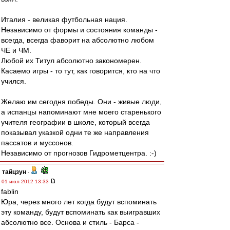
Италия - великая футбольная нация.
Независимо от формы и состояния команды -
всегда, всегда фаворит на абсолютно любом
ЧЕ и ЧМ.
Любой их Титул абсолютно закономерен.
Касаемо игры - то тут, как говорится, кто на что
учился.
Желаю им сегодня победы. Они - живые люди,
а испанцы напоминают мне моего старенького
учителя географии в школе, который всегда
показывал указкой одни те же направления
пассатов и муссонов.
Независимо от прогнозов Гидрометцентра. :-)
тайцзун
-
01 июл 2012 13:33
fablin
Юра, через много лет когда будут вспоминать
эту команду, будут вспоминать как выигравших
абсолютно все. Основа и стиль - Барса -