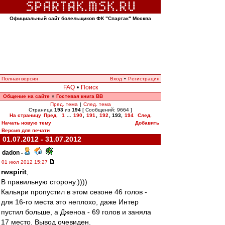
Официальный сайт болельщиков ФК "Спартак" Москва
Полная версия
Вход
•
Регистрация
FAQ
•
Поиск
Общение на сайте
Гостевая книга ВВ
»
Пред. тема
|
След. тема
Страница
193
из
194
[ Сообщений: 9664 ]
На страницу
Пред.
1
...
190
,
191
,
192
,
193
,
194
След.
Начать новую тему
Добавить
Версия для печати
01.07.2012 - 31.07.2012
dadon
-
01 июл 2012 15:27
rwspirit
,
В правильную сторону.))))
Кальяри пропустил в этом сезоне 46 голов -
для 16-го места это неплохо, даже Интер
пустил больше, а Дженоа - 69 голов и заняла
17 место. Вывод очевиден.