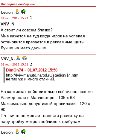
Последнее сообщение
Leqion
-
01 июл 2012 15:24
VNV_N
,
А стоит ли совсем близко?
Мне кажется не гуд когда игрок не успевая
остановится врезается в рекламные щиты.
Лучше на метр дальше.
VNV_N
-
01 июл 2012 15:21
DimOn74 » 01.07.2012 15:50
http://lviv-manutd.narod.ru/stadion/14.htm
не так уж и много отличий.
На картинках действительно всё очень похоже.
Размер поля в Манчестере - 105 x 68.
Максимально допустимый правилами - 120 х
90.
Т.ч. ничто не мешает нанести разметку на
пару-тройку метров поближе к трибунам.
Leqion
-