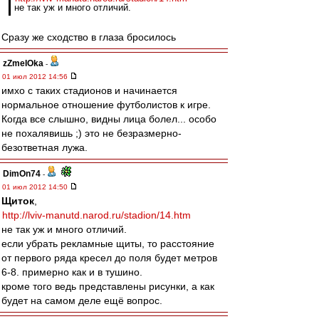
не так уж и много отличий.
Сразу же сходство в глаза бросилось
zZmeIOka
-
01 июл 2012 14:56
имхо с таких стадионов и начинается
нормальное отношение футболистов к игре.
Когда все слышно, видны лица болел... особо
не похалявишь ;) это не безразмерно-
безответная лужа.
DimOn74
-
01 июл 2012 14:50
Щиток
,
http://lviv-manutd.narod.ru/stadion/14.htm
не так уж и много отличий.
если убрать рекламные щиты, то расстояние
от первого ряда кресел до поля будет метров
6-8. примерно как и в тушино.
кроме того ведь представлены рисунки, а как
будет на самом деле ещё вопрос.