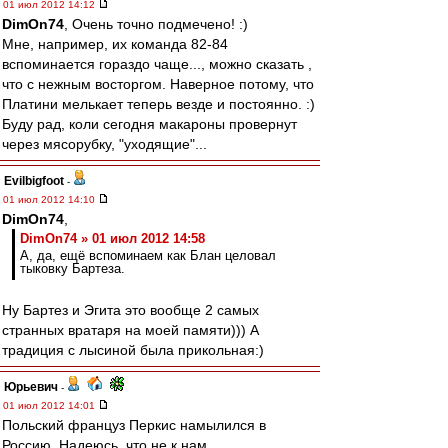
01 июл 2012 14:12
DimOn74
, Очень точно подмечено! :)
Мне, например, их команда 82-84
вспоминается гораздо чаще..., можно сказать ,
что с нежным восторгом. Наверное потому, что
Платини мелькает теперь везде и постоянно. :)
Буду рад, коли сегодня макароны провернут
через мясорубку, "уходящие"...
Evilbigfoot
-
01 июл 2012 14:10
DimOn74
,
DimOn74 » 01 июл 2012 14:58
А, да, ещё вспоминаем как Блан целовал
тыковку Бартеза.
Ну Бартез и Эгита это вообще 2 самых
странных вратаря на моей памяти))) А
традиция с лысиной была прикольная:)
Юрьевич
-
01 июл 2012 14:01
Польский француз Перкис намылился в
Россию. Надеюсь, что не к нам.