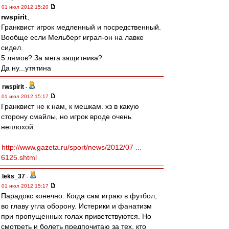
01 июл 2012 15:20
rwspirit
,
Гранквист игрок медленный и посредственный.
Вообще если Мельберг играл-он на лавке
сидел.
5 лямов? За мега защитника?
Да ну...утятина
rwspirit
-
01 июл 2012 15:17
Гранквист не к нам, к мешкам. хз в какую
сторону смайлы, но игрок вроде очень
неплохой.
http://www.gazeta.ru/sport/news/2012/07 ...
6125.shtml
leks_37
-
01 июл 2012 15:17
Парадокс конечно. Когда сам играю в футбол,
во главу угла оборону. Истерики и фанатизм
при пропущенных голах приветствуются. Но
смотреть и болеть предпочитаю за тех, кто