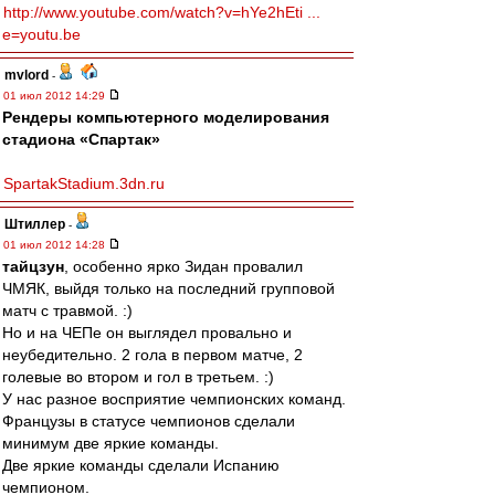
http://www.youtube.com/watch?v=hYe2hEti ...
e=youtu.be
mvlord
-
01 июл 2012 14:29
Рендеры компьютерного моделирования
стадиона «Спартак»
SpartakStadium.3dn.ru
Штиллер
-
01 июл 2012 14:28
тайцзун
, особенно ярко Зидан провалил
ЧМЯК, выйдя только на последний групповой
матч с травмой. :)
Но и на ЧЕПе он выглядел провально и
неубедительно. 2 гола в первом матче, 2
голевые во втором и гол в третьем. :)
У нас разное восприятие чемпионских команд.
Французы в статусе чемпионов сделали
минимум две яркие команды.
Две яркие команды сделали Испанию
чемпионом.