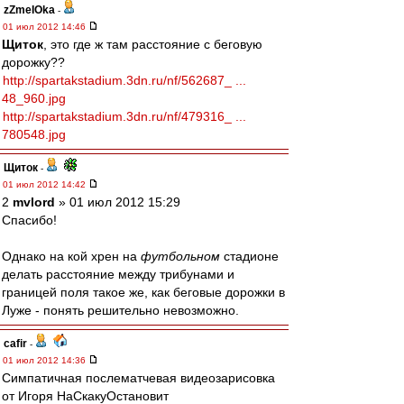
zZmeIOka
-
01 июл 2012 14:46
Щиток
, это где ж там расстояние с беговую
дорожку??
http://spartakstadium.3dn.ru/nf/562687_ ...
48_960.jpg
http://spartakstadium.3dn.ru/nf/479316_ ...
780548.jpg
Щиток
-
01 июл 2012 14:42
2
mvlord
» 01 июл 2012 15:29
Спасибо!
Однако на кой хрен на
футбольном
стадионе
делать расстояние между трибунами и
границей поля такое же, как беговые дорожки в
Луже - понять решительно невозможно.
cafir
-
01 июл 2012 14:36
Симпатичная послематчевая видеозарисовка
от Игоря НаСкакуОстановит