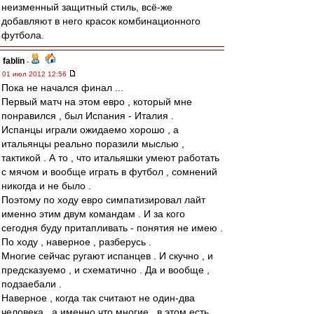
неизменный защитный стиль, всё-же
добавляют в него красок комбинационного
футбола.
fablin
-
01 июл 2012 12:56
Пока не начался финал ...
Первый матч на этом евро , который мне
понравился , был Испания - Италия .
Испанцы играли ожидаемо хорошо , а
итальянцы реально поразили мыслью ,
тактикой . А то , что итальяшки умеют работать
с мячом и вообще играть в футбол , сомнений
никогда и не было .
Поэтому по ходу евро симпатизировал лайт
именно этим двум командам . И за кого
сегодня буду притапливать - понятия не имею .
По ходу , наверное , разберусь .
Многие сейчас ругают испанцев . И скучно , и
предсказуемо , и схематично . Да и вообще ,
подзаебали .
Наверное , когда так считают не один-два
человека , а именно что многие , в этом есть