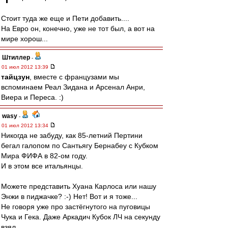
Стоит туда же еще и Пети добавить....
На Евро он, конечно, уже не тот был, а вот на
мире хорош...
Штиллер
-
01 июл 2012 13:39
тайцзун
, вместе с французами мы
вспоминаем Реал Зидана и Арсенал Анри,
Виера и Переса. :)
wasy
-
01 июл 2012 13:34
Никогда не забуду, как 85-летний Пертини
бегал галопом по Сантьягу Бернабеу с Кубком
Мира ФИФА в 82-ом году.
И в этом все итальянцы.
Можете представить Хуана Карлоса или нашу
Энжи в пиджачке? :-) Нет! Вот и я тоже...
Не говоря уже про застёгнутого на пуговицы
Чука и Гека. Даже Аркадич Кубок ЛЧ на секунду
взял.