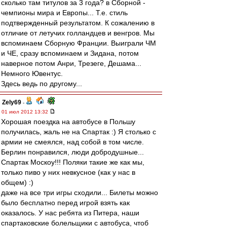
сколько там титулов за 3 года? в Сборной -
чемпионы мира и Европы... Т.е. стиль
подтвержденный результатом. К сожалению в
отличие от летучих голландцев и венгров. Мы
вспоминаем Сборную Франции. Выиграли ЧМ
и ЧЕ, сразу вспоминаем и Зидана, потом
наверное потом Анри, Трезеге, Дешама...
Немного Ювентус.
Здесь ведь по другому...
Zely69
-
01 июл 2012 13:32
Хорошая поездка на автобусе в Польшу
получилась, жаль не на Спартак :) Я столько с
армии не смеялся, над собой в том числе.
Берлин понравился, люди добродушные...
Спартак Москоу!!! Поляки такие же как мы,
только пиво у них невкусное (как у нас в
общем) :)
даже на все три игры сходили... Билеты можно
было бесплатно перед игрой взять как
оказалось. У нас ребята из Питера, наши
спартаковские болельщики с автобуса, чтоб