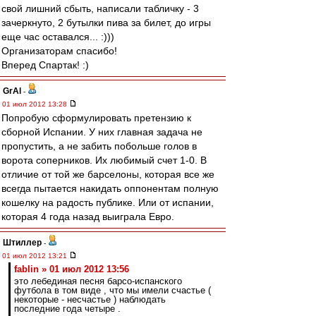
свой лишний сбыть, написали табличку - 3
зачеркнуто, 2 бутылки пива за билет, до игры
еще час оставался... :)))
Организаторам спасибо!
Вперед Спартак! :)
GrAl
-
01 июл 2012 13:28
Попробую сформулировать претензию к
сборной Испании. У них главная задача не
пропустить, а не забить побольше голов в
ворота соперников. Их любимый счет 1-0. В
отличие от той же барселоны, которая все же
всегда пытается накидать оппонентам полную
кошелку на радость публике. Или от испании,
которая 4 года назад выиграла Евро.
Штиллер
-
01 июл 2012 13:21
fablin » 01 июл 2012 13:56
это лебединая песня барсо-испанского
футбола в том виде , что мы имели счастье (
некоторые - несчастье ) наблюдать
последние года четыре .