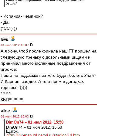
Унай?
- Испания- чемпион?
- Да
("CC") ))
Буц
-
01 июл 2012 15:07
А я хочу, чтоб после финала наш ГТ пришел на
следующую треньку с довольными щщами и
принимал многочисленные поздравления от
игроков.
Никто не подскажет, за кого будет болеть Унай?
И Карпин, заодно. А то я прям в догадках
теряюсь, )))))
* * * *
КБП!!!!!!!!!!!!
alkuz
-
01 июл 2012 15:03
DimOn74 » 01 июл 2012, 15:50
DimOn74 » 01 июл 2012, 15:50
Щиток,
http://lviv-manutd.narod.ru/stadion/14.htm