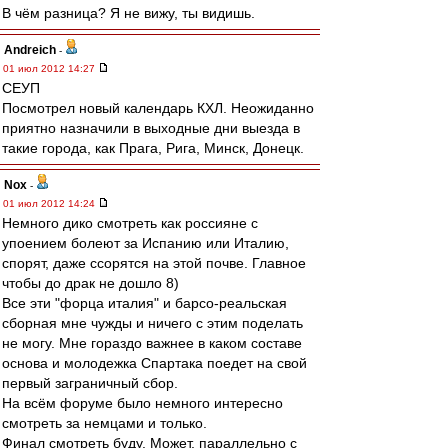
В чём разница? Я не вижу, ты видишь.
Andreich
-
01 июл 2012 14:27
СЕУП
Посмотрел новый календарь КХЛ. Неожиданно
приятно назначили в выходные дни выезда в
такие города, как Прага, Рига, Минск, Донецк.
Nox
-
01 июл 2012 14:24
Немного дико смотреть как россияне с
упоением болеют за Испанию или Италию,
спорят, даже ссорятся на этой почве. Главное
чтобы до драк не дошло 8)
Все эти "форца италия" и барсо-реальская
сборная мне чужды и ничего с этим поделать
не могу. Мне гораздо важнее в каком составе
основа и молодежка Спартака поедет на свой
первый заграничный сбор.
На всём форуме было немного интересно
смотреть за немцами и только.
Финал смотреть буду. Может, параллельно с