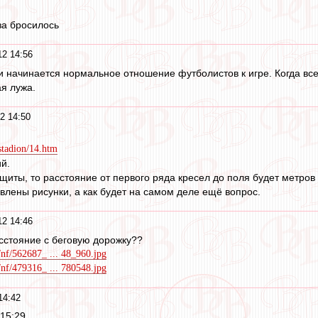
за бросилось
2 14:56
и начинается нормальное отношение футболистов к игре. Когда все
я лужа.
2 14:50
stadion/14.htm
ий.
иты, то расстояние от первого ряда кресел до поля будет метров 
авлены рисунки, а как будет на самом деле ещё вопрос.
2 14:46
расстояние с беговую дорожку??
/nf/562687_ ... 48_960.jpg
/nf/479316_ ... 780548.jpg
14:42
15:29