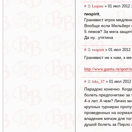
#
Leqion
» 01 июл 2012 
rwspirit
,
Гранквист игрок медлен
Вообще если Мельберг и
5 лямов? За мега защит
Да ну...утятина
#
rwspirit
» 01 июл 2012 
Гранквист не к нам, к м
http://www.gazeta.ru/sport/
#
leks_37
» 01 июл 2012 
Парадокс конечно. Когд
болеть предпочитаю за т
4-х лет. А чем? Лично м
крупных турнирах пропус
проведенных на нормаль
владение мячом для того
душой болеть за Пирло э