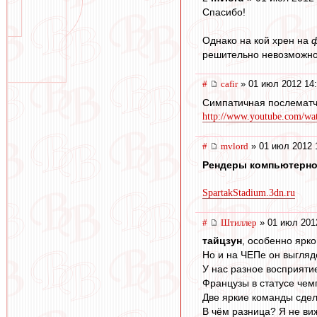
Спасибо!
Однако на кой хрен на
решительно невозможно
#
cafir
» 01 июл 2012 14
Симпатичная послематч
http://www.youtube.com/wat
#
mvlord
» 01 июл 2012 
Рендеры компьютерно
SpartakStadium.3dn.ru
#
Штиллер
» 01 июл 201
тайцзун
, особенно ярко
Но и на ЧЕПе он выгляде
У нас разное восприяти
Французы в статусе че
Две яркие команды сде
В чём разница? Я не виж