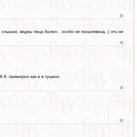
 слышно, видны лица болел... особо не похалявишь ;) это не
6-8. примерно как и в тушино.