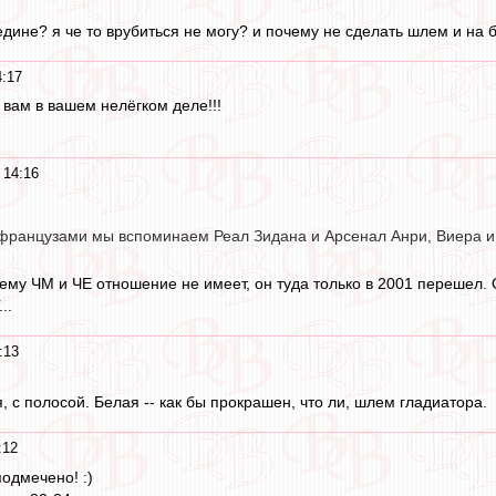
едине? я че то врубиться не могу? и почему не сделать шлем и на 
4:17
 вам в вашем нелёгком деле!!!
 14:16
 французами мы вспоминаем Реал Зидана и Арсенал Анри, Виера и 
ему ЧМ и ЧЕ отношение не имеет, он туда только в 2001 перешел
..
:13
, с полосой. Белая -- как бы прокрашен, что ли, шлем гладиатора.
:12
подмечено! :)