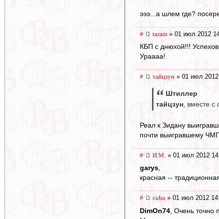
эээ...а шлем где? посер
#
taram
» 01 июл 2012 1
КБП с днюхой!!! Успехов
Ураааа!
#
тайцзун
» 01 июл 2012
Штиллер
тайцзун
, вместе с
Реал к Зидану выигравш
почти выигравшему ЧМГ.
#
И.М.
» 01 июл 2012 14
garys
,
красная -- традиционная
#
cuba
» 01 июл 2012 14
DimOn74
, Очень точно 