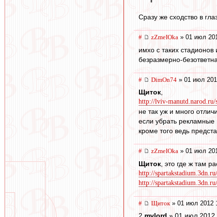
Сразу же сходство в гла
#
zZmeIOka
» 01 июл 201
имхо с таких стадионов 
безразмерно-безответна
#
DimOn74
» 01 июл 201
Щиток
,
http://lviv-manutd.narod.ru/
не так уж и много отлич
если убрать рекламные щ
кроме того ведь предст
#
zZmeIOka
» 01 июл 201
Щиток
, это где ж там 
http://spartakstadium.3dn.ru
http://spartakstadium.3dn.ru
#
Щиток
» 01 июл 2012 
2
mvlord
» 01 июл 2012 