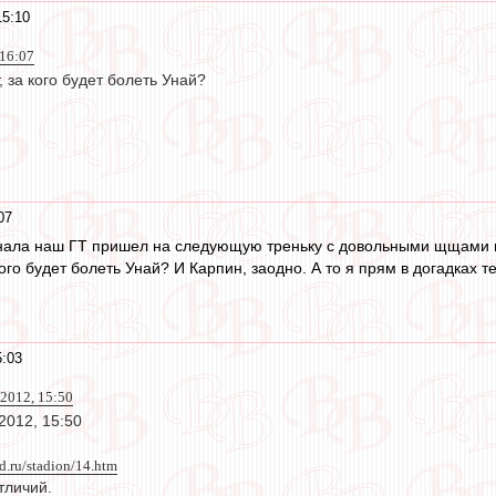
15:10
 16:07
, за кого будет болеть Унай?
07
финала наш ГТ пришел на следующую треньку с довольными щщами 
ого будет болеть Унай? И Карпин, заодно. А то я прям в догадках те
5:03
2012, 15:50
2012, 15:50
d.ru/stadion/14.htm
тличий.