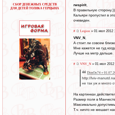
СБОР ДЕНЕЖНЫХ СРЕДСТВ
rwspirit
,
ДЛЯ ДЕТЕЙ ТОЛИКА ГЕРЦЫНА
В правильную сторону.))
Кальяри пропустил в это
очевиден.
#
Leqion
» 01 июл 2012 
VNV_N
,
А стоит ли совсем близк
Мне кажется не гуд когд
Лучше на метр дальше.
#
VNV_N
» 01 июл 2012 
DimOn74 » 01.07.2
http://lviv-manutd.n
не так уж и много о
На картинках действите
Размер поля в Манчестер
Максимально допустимый
Т.ч. ничто не мешает на