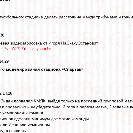
футбольном
стадионе делать расстояние между трибунами и границ
.
:36
евая видеозарисовка от Игоря НаСкакуОстановит
ch?v=hYe2hEti ... e=youtu.be
14:29
го моделирования стадиона «Спартак»
2 14:28
 Зидан провалил ЧМЯК, выйдя только на последний групповой матч 
л провально и неубедительно. 2 гола в первом матче, 2 голевые во 
е чемпионских команд.
мпионов сделали минимум две яркие команды.
лали Испанию чемпионом.
у, ты видишь.