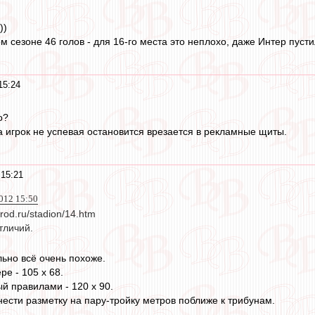
))
м сезоне 46 голов - для 16-го места это неплохо, даже Интер пуст
15:24
о?
а игрок не успевая остановится врезается в рекламные щиты.
15:21
012 15:50
arod.ru/stadion/14.htm
тличий.
льно всё очень похоже.
е - 105 x 68.
 правилами - 120 х 90.
нести разметку на пару-тройку метров поближе к трибунам.