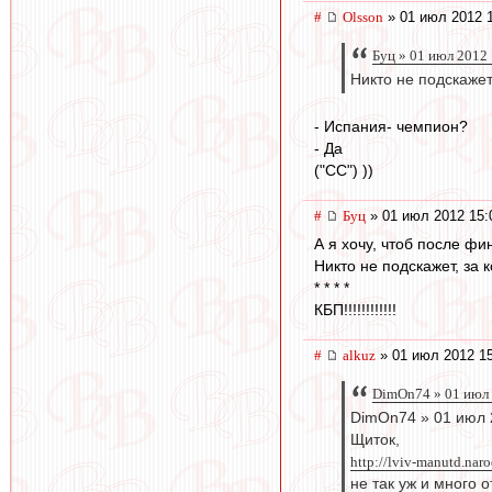
#
Olsson
» 01 июл 2012 
Буц » 01 июл 2012
Никто не подскажет
- Испания- чемпион?
- Да
("CC") ))
#
Буц
» 01 июл 2012 15:
А я хочу, чтоб после 
Никто не подскажет, за к
* * * *
КБП!!!!!!!!!!!!
#
alkuz
» 01 июл 2012 1
DimOn74 » 01 июл 
DimOn74 » 01 июл 
Щиток,
http://lviv-manutd.naro
не так уж и много о