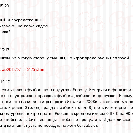
15:20
ный и посредственный.
грал-он на лавке сидел.
ника?
15:17
ешкам. хз в какую сторону смайлы, но игрок вроде очень неплохой.
news/2012/07 ... 6125.shtml
15:17
а сам играю в футбол, во главу угла оборону. Истерики и фанатизм
ех, кто устраивает праздник футбола, забивая и пропуская. К чем
не тем, что начиная с игры против Италии в 2008и заканчивая матч
тили ровно 0 голов, правда и забили только 9, треть из которых в
ном уровне, в игре против России. в среднем имеем 0,87-0 на 90 м
, чтобы гол забить, испанцы - чтобы не пропустить. И довели свое
нд кампани, пусть не победят, но хотя бы забьют.