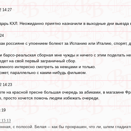
2 14:27
арь КХЛ. Неожиданно приятно назначили в выходные дни выезда в т
24
как россияне с упоением болеют за Испанию или Италию, спорят, д
и барсо-реальская сборная мне чужды и ничего с этим поделать не
дет на свой первый заграничный сбор.
много интересно смотреть за немцами и только.
ожет, параллельно с каким-нибудь фильмом.
2 14:23
те на красной пресне большая очередь за абиками, в магазине Фрат
о, просто хочется помочь людям избежать очереди.
:19
2 15:13
онная, с полосой. Белая -- как бы прокрашен, что ли, шлем гладиат