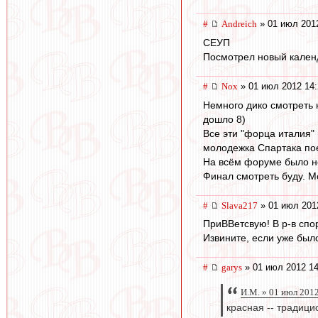
#
Andreich
» 01 июл 201
СЕУП
Посмотрел новый календ
#
Nox
» 01 июл 2012 14:
Немного дико смотреть 
дошло 8)
Все эти "форца италия" 
молодежка Спартака пое
На всём форуме было не
Финал смотреть буду. М
#
Slava217
» 01 июл 201
ПриВВетсвую! В р-в спор
Извините, если уже был
#
garys
» 01 июл 2012 14
И.М. » 01 июл 201
красная -- традици