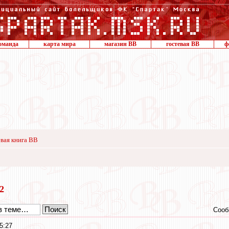
оманда
карта мира
магазин ВВ
гостевая ВВ
ф
вая книга ВВ
12
Сооб
5:27