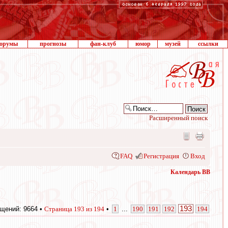
орумы
прогнозы
фан-клуб
юмор
музей
ссылки
Расширенный поиск
FAQ
Регистрация
Вход
Календарь ВВ
193
щений: 9664 •
Страница
193
из
194
•
1
...
190
191
192
194