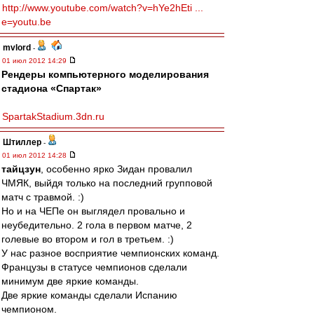
http://www.youtube.com/watch?v=hYe2hEti ...
e=youtu.be
mvlord
-
01 июл 2012 14:29
Рендеры компьютерного моделирования
стадиона «Спартак»
SpartakStadium.3dn.ru
Штиллер
-
01 июл 2012 14:28
тайцзун
, особенно ярко Зидан провалил
ЧМЯК, выйдя только на последний групповой
матч с травмой. :)
Но и на ЧЕПе он выглядел провально и
неубедительно. 2 гола в первом матче, 2
голевые во втором и гол в третьем. :)
У нас разное восприятие чемпионских команд.
Французы в статусе чемпионов сделали
минимум две яркие команды.
Две яркие команды сделали Испанию
чемпионом.