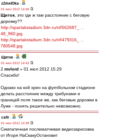
zZmeIOka
-
01 июл 2012 14:46
Щиток
, это где ж там расстояние с беговую
дорожку??
http://spartakstadium.3dn.ru/nf/562687_ ...
48_960.jpg
http://spartakstadium.3dn.ru/nf/479316_ ...
780548.jpg
Щиток
-
01 июл 2012 14:42
2
mvlord
» 01 июл 2012 15:29
Спасибо!
Однако на кой хрен на
футбольном
стадионе
делать расстояние между трибунами и
границей поля такое же, как беговые дорожки в
Луже - понять решительно невозможно.
cafir
-
01 июл 2012 14:36
Симпатичная послематчевая видеозарисовка
от Игоря НаСкакуОстановит