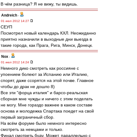
В чём разница? Я не вижу, ты видишь.
Andreich
-
01 июл 2012 14:27
СЕУП
Посмотрел новый календарь КХЛ. Неожиданно
приятно назначили в выходные дни выезда в
такие города, как Прага, Рига, Минск, Донецк.
Nox
-
01 июл 2012 14:24
Немного дико смотреть как россияне с
упоением болеют за Испанию или Италию,
спорят, даже ссорятся на этой почве. Главное
чтобы до драк не дошло 8)
Все эти "форца италия" и барсо-реальская
сборная мне чужды и ничего с этим поделать
не могу. Мне гораздо важнее в каком составе
основа и молодежка Спартака поедет на свой
первый заграничный сбор.
На всём форуме было немного интересно
смотреть за немцами и только.
Финал смотреть буду. Может, параллельно с