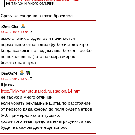
не так уж и много отличий.
Сразу же сходство в глаза бросилось
zZmeIOka
-
01 июл 2012 14:56
имхо с таких стадионов и начинается
нормальное отношение футболистов к игре.
Когда все слышно, видны лица болел... особо
не похалявишь ;) это не безразмерно-
безответная лужа.
DimOn74
-
01 июл 2012 14:50
Щиток
,
http://lviv-manutd.narod.ru/stadion/14.htm
не так уж и много отличий.
если убрать рекламные щиты, то расстояние
от первого ряда кресел до поля будет метров
6-8. примерно как и в тушино.
кроме того ведь представлены рисунки, а как
будет на самом деле ещё вопрос.