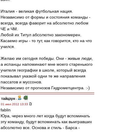
Италия - великая футбольная нация.
Независимо от формы и состояния команды -
всегда, всегда фаворит на абсолютно любом
ЧЕ и ЧМ.
Любой их Титул абсолютно закономерен.
Касаемо игры - то тут, как говорится, кто на что
учился.
Желаю им сегодня победы. Они - живые люди,
а испанцы напоминают мне моего старенького
учителя географии в школе, который всегда
показывал указкой одни те же направления
пассатов и муссонов.
Независимо от прогнозов Гидрометцентра. :-)
тайцзун
-
01 июл 2012 13:33
fablin
Юра, через много лет когда будут вспоминать
эту команду, будут вспоминать как выигравших
абсолютно все. Основа и стиль - Барса -