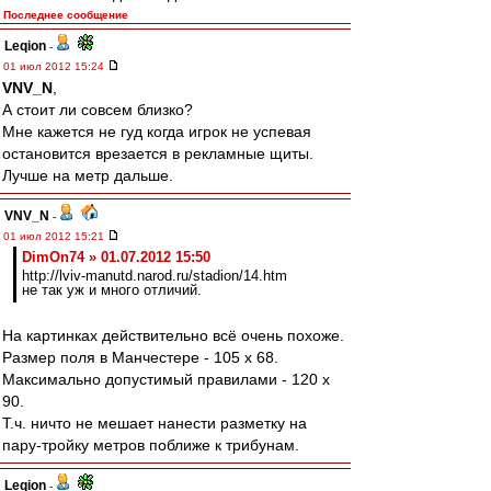
Последнее сообщение
Leqion
-
01 июл 2012 15:24
VNV_N
,
А стоит ли совсем близко?
Мне кажется не гуд когда игрок не успевая
остановится врезается в рекламные щиты.
Лучше на метр дальше.
VNV_N
-
01 июл 2012 15:21
DimOn74 » 01.07.2012 15:50
http://lviv-manutd.narod.ru/stadion/14.htm
не так уж и много отличий.
На картинках действительно всё очень похоже.
Размер поля в Манчестере - 105 x 68.
Максимально допустимый правилами - 120 х
90.
Т.ч. ничто не мешает нанести разметку на
пару-тройку метров поближе к трибунам.
Leqion
-