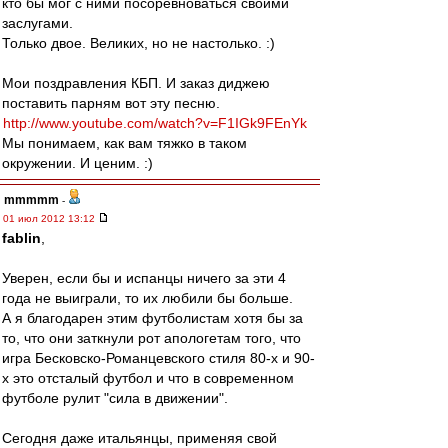
кто бы мог с ними посоревноваться своими
заслугами.
Только двое. Великих, но не настолько. :)
Мои поздравления КБП. И заказ диджею
поставить парням вот эту песню.
http://www.youtube.com/watch?v=F1IGk9FEnYk
Мы понимаем, как вам тяжко в таком
окружении. И ценим. :)
mmmmm
-
01 июл 2012 13:12
fablin
,
Уверен, если бы и испанцы ничего за эти 4
года не выиграли, то их любили бы больше.
А я благодарен этим футболистам хотя бы за
то, что они заткнули рот апологетам того, что
игра Бесковско-Романцевского стиля 80-х и 90-
х это отсталый футбол и что в современном
футболе рулит "сила в движении".
Сегодня даже итальянцы, применяя свой