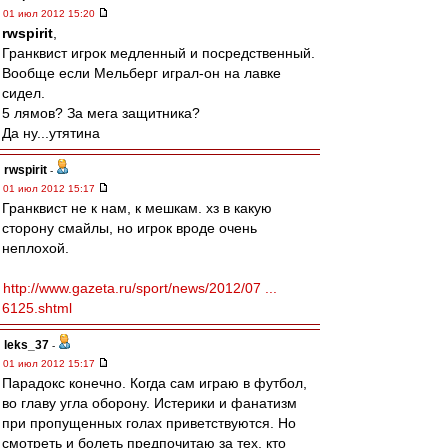
01 июл 2012 15:20
rwspirit
,
Гранквист игрок медленный и посредственный.
Вообще если Мельберг играл-он на лавке
сидел.
5 лямов? За мега защитника?
Да ну...утятина
rwspirit
-
01 июл 2012 15:17
Гранквист не к нам, к мешкам. хз в какую
сторону смайлы, но игрок вроде очень
неплохой.
http://www.gazeta.ru/sport/news/2012/07 ...
6125.shtml
leks_37
-
01 июл 2012 15:17
Парадокс конечно. Когда сам играю в футбол,
во главу угла оборону. Истерики и фанатизм
при пропущенных голах приветствуются. Но
смотреть и болеть предпочитаю за тех, кто