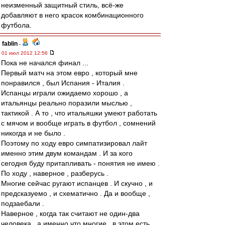
неизменный защитный стиль, всё-же
добавляют в него красок комбинационного
футбола.
fablin
-
01 июл 2012 12:56
Пока не начался финал ...
Первый матч на этом евро , который мне
понравился , был Испания - Италия .
Испанцы играли ожидаемо хорошо , а
итальянцы реально поразили мыслью ,
тактикой . А то , что итальяшки умеют работать
с мячом и вообще играть в футбол , сомнений
никогда и не было .
Поэтому по ходу евро симпатизировал лайт
именно этим двум командам . И за кого
сегодня буду притапливать - понятия не имею .
По ходу , наверное , разберусь .
Многие сейчас ругают испанцев . И скучно , и
предсказуемо , и схематично . Да и вообще ,
подзаебали .
Наверное , когда так считают не один-два
человека , а именно что многие , в этом есть