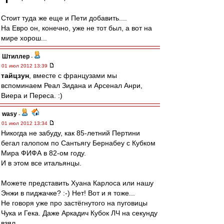
Стоит туда же еще и Пети добавить....
На Евро он, конечно, уже не тот был, а вот на
мире хорош...
Штиллер
-
01 июл 2012 13:39
тайцзун
, вместе с французами мы
вспоминаем Реал Зидана и Арсенал Анри,
Виера и Переса. :)
wasy
-
01 июл 2012 13:34
Никогда не забуду, как 85-летний Пертини
бегал галопом по Сантьягу Бернабеу с Кубком
Мира ФИФА в 82-ом году.
И в этом все итальянцы.
Можете представить Хуана Карлоса или нашу
Энжи в пиджачке? :-) Нет! Вот и я тоже...
Не говоря уже про застёгнутого на пуговицы
Чука и Гека. Даже Аркадич Кубок ЛЧ на секунду
взял.