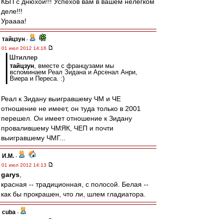
КБП с днюхой!!! Успехов вам в вашем нелёгком
деле!!!
Ураааа!
тайцзун
-
01 июл 2012 14:16
Штиллер
тайцзун
, вместе с французами мы
вспоминаем Реал Зидана и Арсенал Анри,
Виера и Переса. :)
Реал к Зидану выигравшему ЧМ и ЧЕ
отношение не имеет, он туда только в 2001
перешел. Он имеет отношение к Зидану
провалившему ЧМЯК, ЧЕП и почти
выигравшему ЧМГ...
И.М.
-
01 июл 2012 14:13
garys
,
красная -- традиционная, с полосой. Белая --
как бы прокрашен, что ли, шлем гладиатора.
cuba
-