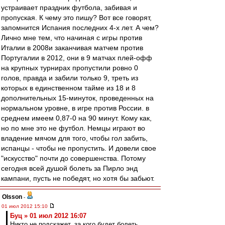
устраивает праздник футбола, забивая и
пропуская. К чему это пишу? Вот все говорят,
запомнится Испания последних 4-х лет. А чем?
Лично мне тем, что начиная с игры против
Италии в 2008и заканчивая матчем против
Португалии в 2012, они в 9 матчах плей-офф
на крупных турнирах пропустили ровно 0
голов, правда и забили только 9, треть из
которых в единственном тайме из 18 и 8
дополнительных 15-минуток, проведенных на
нормальном уровне, в игре против России. в
среднем имеем 0,87-0 на 90 минут. Кому как,
но по мне это не футбол. Немцы играют во
владение мячом для того, чтобы гол забить,
испанцы - чтобы не пропустить. И довели свое
"искусство" почти до совершенства. Потому
сегодня всей душой болеть за Пирло энд
кампани, пусть не победят, но хотя бы забьют.
Olsson
-
01 июл 2012 15:10
Буц » 01 июл 2012 16:07
Никто не подскажет, за кого будет болеть