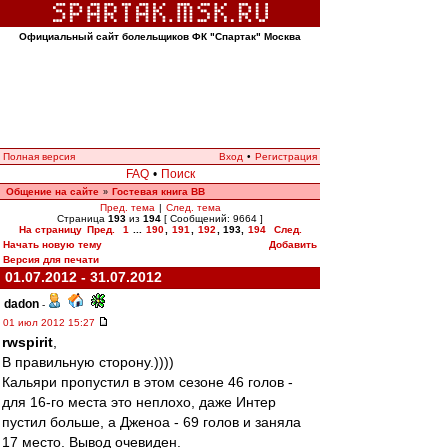
Официальный сайт болельщиков ФК "Спартак" Москва
Полная версия
Вход
•
Регистрация
FAQ
•
Поиск
Общение на сайте
Гостевая книга ВВ
»
Пред. тема
|
След. тема
Страница
193
из
194
[ Сообщений: 9664 ]
На страницу
Пред.
1
...
190
,
191
,
192
,
193
,
194
След.
Начать новую тему
Добавить
Версия для печати
01.07.2012 - 31.07.2012
dadon
-
01 июл 2012 15:27
rwspirit
,
В правильную сторону.))))
Кальяри пропустил в этом сезоне 46 голов -
для 16-го места это неплохо, даже Интер
пустил больше, а Дженоа - 69 голов и заняла
17 место. Вывод очевиден.