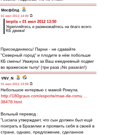
МосфОлд
-
01 июл 2012 14:00
terpila » 01 июл 2012 13:50
Укрепляйтесь и размножайтесь на благо всего
КБ движа!
Присоединяюсь! Парни - не сдавайте
"Северный город" и плодите в нём побольше
КБ смены! Уважуха за Ваш ежедневный подвиг
во вражеском тылу! (три раза ¡No pasarán!)
VNV_N
-
01 июл 2012 13:59
Небольшое интервью с мамой Ромула.
http://180graus.com/esporte/mae-de-romu ...
38478.html
Вольный перевод :
"Luciana утверждает, что сын должен был ещё
поиграть в Бразилии и проявить себя в своей в
стране, однако, предложение, сделанное