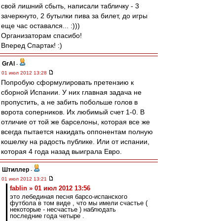
свой лишний сбыть, написали табличку - 3
зачеркнуто, 2 бутылки пива за билет, до игры
еще час оставался... :)))
Организаторам спасибо!
Вперед Спартак! :)
GrAl
-
01 июл 2012 13:28
Попробую сформулировать претензию к
сборной Испании. У них главная задача не
пропустить, а не забить побольше голов в
ворота соперников. Их любимый счет 1-0. В
отличие от той же барселоны, которая все же
всегда пытается накидать оппонентам полную
кошелку на радость публике. Или от испании,
которая 4 года назад выиграла Евро.
Штиллер
-
01 июл 2012 13:21
fablin » 01 июл 2012 13:56
это лебединая песня барсо-испанского
футбола в том виде , что мы имели счастье (
некоторые - несчастье ) наблюдать
последние года четыре .