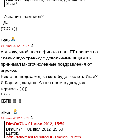
Унай?
- Испания- чемпион?
- Да
("CC") ))
Буц
-
01 июл 2012 15:07
А я хочу, чтоб после финала наш ГТ пришел на
следующую треньку с довольными щщами и
принимал многочисленные поздравления от
игроков.
Никто не подскажет, за кого будет болеть Унай?
И Карпин, заодно. А то я прям в догадках
теряюсь, )))))
* * * *
КБП!!!!!!!!!!!!
alkuz
-
01 июл 2012 15:03
DimOn74 » 01 июл 2012, 15:50
DimOn74 » 01 июл 2012, 15:50
Щиток,
http://lviv-manutd.narod.ru/stadion/14.htm