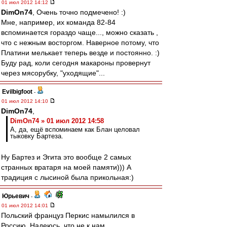
01 июл 2012 14:12
DimOn74
, Очень точно подмечено! :)
Мне, например, их команда 82-84
вспоминается гораздо чаще..., можно сказать ,
что с нежным восторгом. Наверное потому, что
Платини мелькает теперь везде и постоянно. :)
Буду рад, коли сегодня макароны провернут
через мясорубку, "уходящие"...
Evilbigfoot
-
01 июл 2012 14:10
DimOn74
,
DimOn74 » 01 июл 2012 14:58
А, да, ещё вспоминаем как Блан целовал
тыковку Бартеза.
Ну Бартез и Эгита это вообще 2 самых
странных вратаря на моей памяти))) А
традиция с лысиной была прикольная:)
Юрьевич
-
01 июл 2012 14:01
Польский француз Перкис намылился в
Россию. Надеюсь, что не к нам.