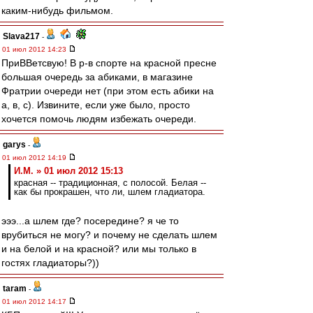
каким-нибудь фильмом.
Slava217
-
01 июл 2012 14:23
ПриВВетсвую! В р-в спорте на красной пресне
большая очередь за абиками, в магазине
Фратрии очереди нет (при этом есть абики на
а, в, с). Извините, если уже было, просто
хочется помочь людям избежать очереди.
garys
-
01 июл 2012 14:19
И.М. » 01 июл 2012 15:13
красная -- традиционная, с полосой. Белая --
как бы прокрашен, что ли, шлем гладиатора.
эээ...а шлем где? посередине? я че то
врубиться не могу? и почему не сделать шлем
и на белой и на красной? или мы только в
гостях гладиаторы?))
taram
-
01 июл 2012 14:17