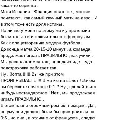
какая-то сермяга .
Матч Испания - Франция опять же , многие
почитают , как самый скучный матч на евро . И
в этом тоже есть доля истины .
Но лично у меня по этому матчу претензии
были только и исключительно к французам .
Как к олицетворению модерн футбола .
До конца матча 20-15-10 минут , а команда
продолжает играть ПРАВИЛЬНО , как учили .
Мы располагаемся так , передача идет туда ,
подстраховка работает так .
Ну , йопта !!!!!! Вы же при этом
ПРОИГРЫВАЕТЕ !!! В матче на вылет ! Зачем
вы бережете почетные 0:1 ? Ну , сделайте что-
нибудь нестандартное ! Нет , мы продолжаем
играть ПРАВИЛЬНО .
В этом плане огромный респект немцам . Да ,
по уму они должны были бы пристроиться на
0:5 , но они , в отличие от французов , следуя
заветам несравненного МакМёрфи , хотя бы
попробовали это сделать . Насрав на
правильный футбол , попробовали спасти