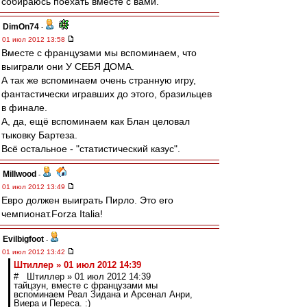
собираюсь поехать вместе с вами."
DimOn74
-
01 июл 2012 13:58
Вместе с французами мы вспоминаем, что
выиграли они У СЕБЯ ДОМА.
А так же вспоминаем очень странную игру,
фантастически игравших до этого, бразильцев
в финале.
А, да, ещё вспоминаем как Блан целовал
тыковку Бартеза.
Всё остальное - "статистический казус".
Millwood
-
01 июл 2012 13:49
Евро должен выиграть Пирло. Это его
чемпионат.Forza Italia!
Evilbigfoot
-
01 июл 2012 13:42
Штиллер » 01 июл 2012 14:39
# Штиллер » 01 июл 2012 14:39
тайцзун, вместе с французами мы
вспоминаем Реал Зидана и Арсенал Анри,
Виера и Переса. :)