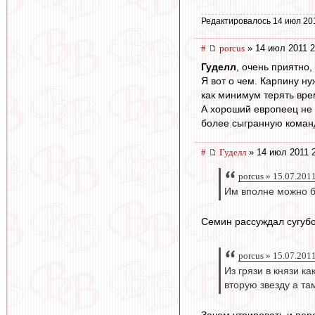
Редактировалось 14 июл 20
#
porcus
» 14 июл 2011 2
Гуделл
, очень приятно,
Я вот о чем. Карпину н
как минимум терять вре
А хороший европеец не 
более сыгранную команд
#
Гуделл
» 14 июл 2011 
porcus » 15.07.201
Им вполне можно б
Семин рассуждал сугубо
porcus » 15.07.201
Из грязи в князи к
вторую звезду а та