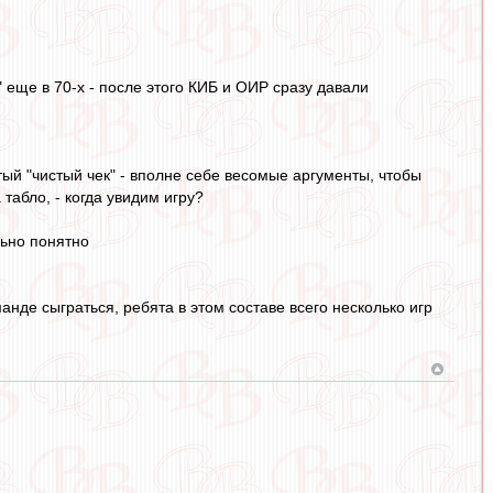
 еще в 70-х - после этого КИБ и ОИР сразу давали
й "чистый чек" - вполне себе весомые аргументы, чтобы
 табло, - когда увидим игру?
льно понятно
нде сыграться, ребята в этом составе всего несколько игр