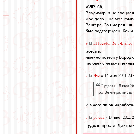
VViP_68
,
Владимир, я не специал
мое дело и не моя комп
Венгера. За них решили
был подтвержден. Как 
#
El Jugador Rojo-Blanco
porcus
,
именно поэтому Бородюка
человек с незамыленным
#
Hvz
» 14 июл 2011 23:
Гуделл » 15 июл 2
Про Венгера писали
И много ли он наработа
#
porcus
» 14 июл 2011 2
Гуделл
,прости, Дмитри