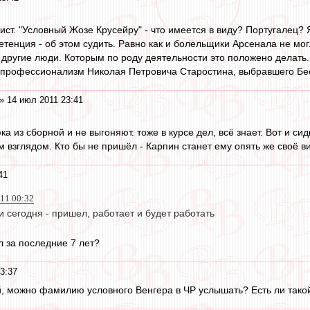
ист. "Условный Жозе Крусейру" - что имеется в виду? Португалец? 
етенция - об этом судить. Равно как и болельщики Арсенала не м
 другие люди. Которым по роду деятельности это положено делать
и профессионализм Николая Петровича Старостина, выбравшего Бе
» 14 июл 2011 23:41
 из сборной и не выгоняют. тоже в курсе дел, всё знает. Вот и си
 взглядом. Кто бы не пришёл - Карпин станет ему опять же своё в
41
011 00:32
 сегодня - пришел, работает и будет работать
л за последние 7 лет?
3:37
й, можно фамилию условного Венгера в ЧР услышать? Есть ли тако