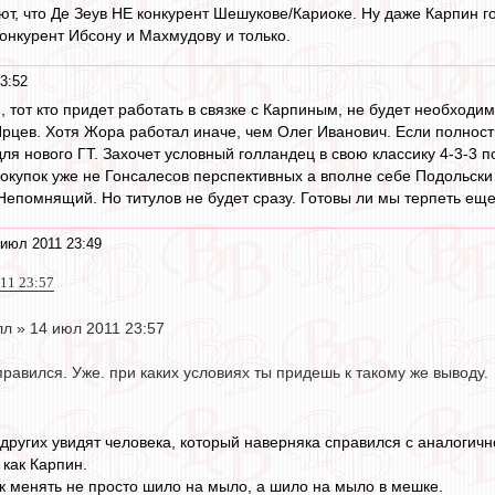
ют, что Де Зеув НЕ конкурент Шешукове/Кариоке. Ну даже Карпин гов
конкурент Ибсону и Махмудову и только.
3:52
o
, тот кто придет работать в связке с Карпиным, не будет необходи
рцев. Хотя Жора работал иначе, чем Олег Иванович. Если полность
я нового ГТ. Захочет условный голландец в свою классику 4-3-3 по
окупок уже не Гонсалесов перспективных а вполне себе Подольски 
 Непомнящий. Но титулов не будет сразу. Готовы ли мы терпеть еще
июл 2011 23:49
011 23:57
л » 14 июл 2011 23:57
справился. Уже. при каких условиях ты придешь к такому же выводу.
и других увидят человека, который наверняка справился с аналогичн
 как Карпин.
 менять не просто шило на мыло, а шило на мыло в мешке.