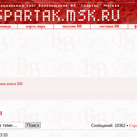
оманда
карта мира
магазин ВВ
гостевая ВВ
ф
вая книга ВВ
11
Сообщений: 10362 •
Стр
3:55