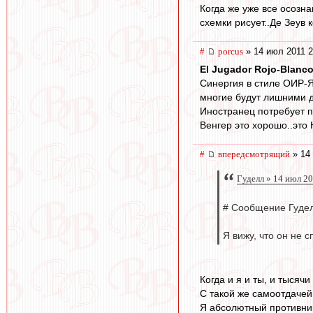
Когда же уже все осозна
схемки рисует..Де Зеув 
#
porcus
» 14 июл 2011 2
El Jugador Rojo-Blanc
Синергия в стиле ОИР-Я
многие будут лишними дл
Иностранец потребует п
Венгер это хорошо..это
#
впередсмотрящий
» 14 
Гуделл » 14 июл 2
# Сообщение Гудел
Я вижу, что он не 
Когда и я и ты, и тысяч
С такой же самоотдачей
Я абсолютный противник