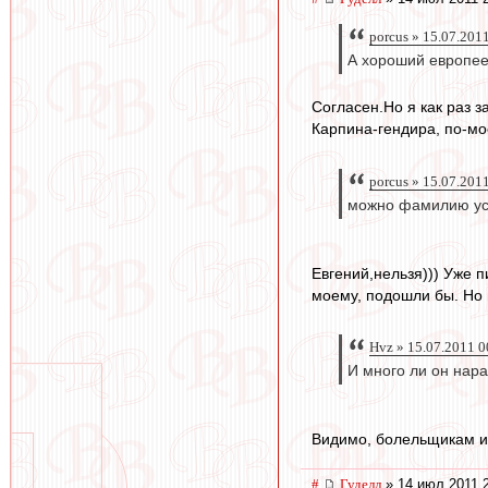
porcus » 15.07.201
А хороший европеец
Согласен.Но я как раз з
Карпина-гендира, по-мо
porcus » 15.07.201
можно фамилию усл
Евгений,нельзя))) Уже п
моему, подошли бы. Но 
Hvz » 15.07.2011 0
И много ли он нара
Видимо, болельщикам и
#
Гуделл
» 14 июл 2011 