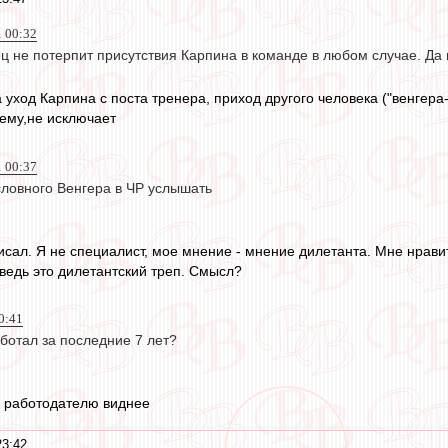
1 00:32
 не потерпит присутствия Карпина в команде в любом случае. Да 
а уход Карпина с поста тренера, приход другого человека ("венгера-
ему,не исключает
1 00:37
овного Венгера в ЧР услышать
исал. Я не специалист, мое мнение - мнение дилетанта. Мне нрави
ведь это дилетантский треп. Смысл?
0:41
ботал за последние 7 лет?
 работодателю виднее
23:42