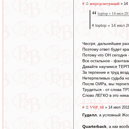
#
впередсмотрящий
» 14 
loptop » 14 июл 20
# loptop » 14 июл 2
Чесгря, дальнейшее разв
Поэтому ответ будет кра
Потому что ОН сегодня 
Все остальное - фантаз
Давайте научимся ТЕР
За терпение и труд возд
Нетерпеливых судьба на
После ОИРа, мы терпеть
Трудиться - от слова Т
Слово ЛЕГКО в это ника
#
VViP_68
» 14 июл 2011
Гуделл
, а условный Жо
Quarterback
, а как во