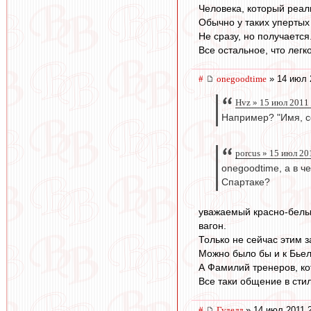
Человека, который реаль
Обычно у таких упертых
Не сразу, но получается
Все остальное, что легк
#
onegoodtime
» 14 июл 
Hvz » 15 июл 2011
Например? "Имя, с
porcus » 15 июл 20
onegoodtime, а в ч
Спартаке?
уважаемый красно-белый
вагон.
Только не сейчас этим 
Можно было бы и к Бьел
А Фамилий тренеров, к
Все таки общение в стил
#
Гуделл
» 14 июл 2011 