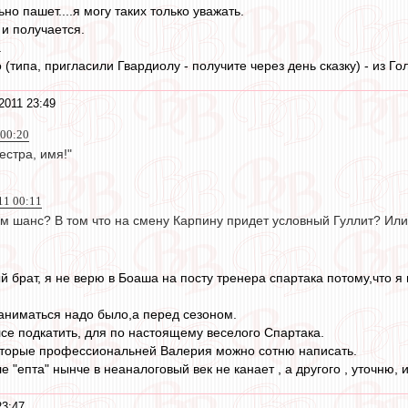
но пашет....я могу таких только уважать.
 и получается.
.
о (типа, пригласили Гвардиолу - получите через день сказку) - из Го
2011 23:49
 00:20
естра, имя!"
11 00:11
ем шанс? В том что на смену Карпину придет условный Гуллит? Ил
 брат, я не верю в Боаша на посту тренера спартака потому,что я
заниматься надо было,а перед сезоном.
се подкатить, для по настоящему веселого Спартака.
оторые профессиональней Валерия можно сотню написать.
е "епта" нынче в неаналоговый век не канает , а другого , уточню, 
23:47