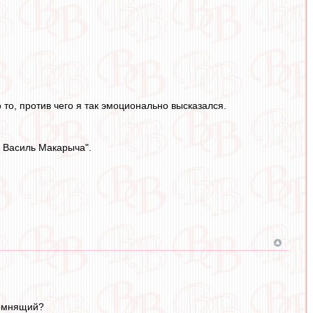
 то, против чего я так эмоционально высказался.
и Василь Макарыча".
помнящий?