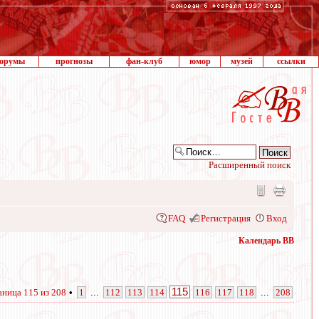
орумы
прогнозы
фан-клуб
юмор
музей
ссылки
Расширенный поиск
FAQ
Регистрация
Вход
Календарь ВВ
115
аница
115
из
208
•
1
...
112
113
114
116
117
118
...
208