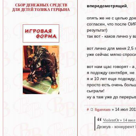
СБОР ДЕНЕЖНЫХ СРЕДСТВ
впередсмотрящий
,
ДЛЯ ДЕТЕЙ ТОЛИКА ГЕРЦЫНА
опять же не с целью дое
согласен, что после ОИР
результат)
так вот - каков лично у
вот лично для меня 2,5
уже сейчас мягко спросит
вот нам щас говорят - 
я подожду сентября, не
я и 10 лет еще подожду,
просто есть очень боль
сыграли!
ну а там уже до перерыв
#
figarotam
» 14 июл 201
ViolentOr » 14 июл
Дезеув - конкурент