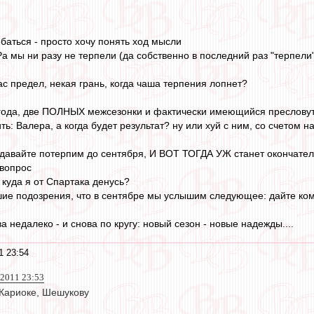
баться - просто хочу понять ход мысли
а мы ни разу не терпели (да собственно в последний раз "терпели"
 вас предел, некая грань, когда чаша терпения лопнет?
 года, две ПОЛНЫХ межсезонки и фактически имеющийся пресловуты
ь: Валера, а когда будет результат? ну или хуй с ним, со счетом на
а давайте потерпим до сентября, И ВОТ ТОГДА УЖ станет окончате
 вопрос
 куда я от Спартака денусь?
шие подозрения, что в сентябре мы услышим следующее: дайте кома
а недалеко - и снова по кругу: новый сезон - новые надежды....
1 23:54
 2011 23:53
 Кариоке, Шешукову