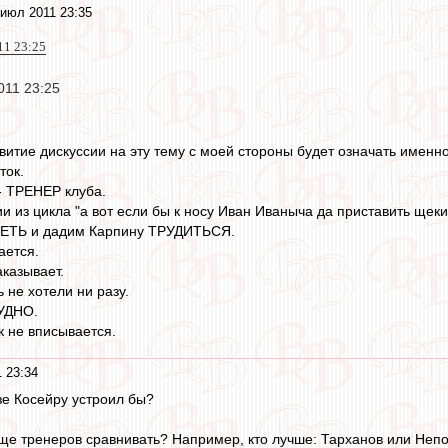
июл 2011 23:35
11 23:25
011 23:25
итие дискуссии на эту тему с моей стороны будет означать именно
ток.
- ТРЕНЕР клуба.
ии из цикла "а вот если бы к носу Иван Иваныча да приставить щек
ПЕТЬ и дадим Карпину ТРУДИТЬСЯ.
ается.
казывает.
 не хотели ни разу.
РУДНО.
к не вписывается.
 23:34
зе Косейру устроил бы?
обще тренеров сравнивать? Например, кто лучше: Тарханов или Не