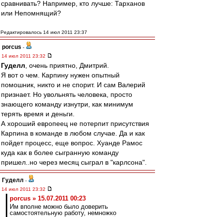
сравнивать? Например, кто лучше: Тарханов
или Непомнящий?
Редактировалось 14 июл 2011 23:37
porcus
-
14 июл 2011 23:32
Гуделл
, очень приятно, Дмитрий.
Я вот о чем. Карпину нужен опытный
помошник, никто и не спорит. И сам Валерий
признает. Но увольнять человека, просто
знающего команду изнутри, как минимум
терять время и деньги.
А хороший европеец не потерпит присутствия
Карпина в команде в любом случае. Да и как
пойдет процесс, еще вопрос. Хуанде Рамос
куда как в более сыгранную команду
пришел..но через месяц сыграл в "карлсона".
Гуделл
-
14 июл 2011 23:32
porcus » 15.07.2011 00:23
Им вполне можно было доверить
самостоятельную работу, немножко