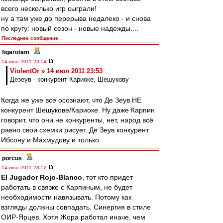
всего несколько игр сыграли!
ну а там уже до перерыва недалеко - и снова
по кругу: новый сезон - новые надежды....
Последнее сообщение
figarotam
-
14 июл 2011 23:54
ViolentOr » 14 июл 2011 23:53
Дезеув - конкурент Кариоке, Шешукову
Когда же уже все осознают, что Де Зеув НЕ
конкурент Шешукове/Кариоке. Ну даже Карпин
говорит, что они не конкуренты, нет, народ всё
равно свои схемки рисует..Де Зеув конкурент
Ибсону и Махмудову и только.
porcus
-
14 июл 2011 23:52
El Jugador Rojo-Blanco
, тот кто придет
работать в связке с Карпиным, не будет
необходимости навязывать. Потому как
взгляды должны совпадать. Синергия в стиле
ОИР-Ярцев. Хотя Жора работал иначе, чем