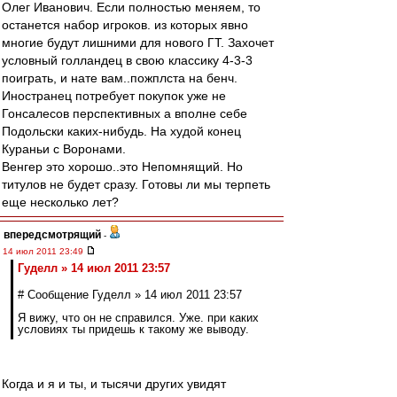
Олег Иванович. Если полностью меняем, то
останется набор игроков. из которых явно
многие будут лишними для нового ГТ. Захочет
условный голландец в свою классику 4-3-3
поиграть, и нате вам..пожплста на бенч.
Иностранец потребует покупок уже не
Гонсалесов перспективных а вполне себе
Подольски каких-нибудь. На худой конец
Кураньи с Воронами.
Венгер это хорошо..это Непомнящий. Но
титулов не будет сразу. Готовы ли мы терпеть
еще несколько лет?
впередсмотрящий
-
14 июл 2011 23:49
Гуделл » 14 июл 2011 23:57
# Сообщение Гуделл » 14 июл 2011 23:57
Я вижу, что он не справился. Уже. при каких
условиях ты придешь к такому же выводу.
Когда и я и ты, и тысячи других увидят