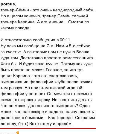
porcus
,
тренер-Сёмин - это очень неоднородный сабж.
Но в целом конечно, тренер Сёмин сильней
тренера Карпина. А его мнение... Смотря по
какому поводу.
И относительно сообщения в 00:11.
Ну пока мы вообще на 7-м. Нам и 5-е сейчас
за счастье. А во-вторых нам не нужно Боаша,
куда-там. Достаточно простого ремессленника.
Хотя бы. И будет явно лучше. Потому как хуже
быть просто не может. Главное, за что тут
ценят Карпина - это его спартаковость,
выстраивание философии клуба после всяких
там разрух. Но при этом никакой игровой
философии у него нет. Он мечется от схемы к
схеме, от игрока к игроку. Не знает что делать.
Что он может долговечного выстроить? Одно
может: что нас вскоре и надолго начнут жалеть
даже кони с бомжами... Как Торпедо. Сохраним
легенду, бл..(( Вот к этому и придём.