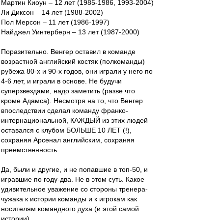
Мартин Киоун – 12 лет (1985-1986, 1993-2004)
Ли Диксон – 14 лет (1988-2002)
Пол Мерсон – 11 лет (1986-1997)
Найджел Уинтерберн – 13 лет (1987-2000)
Поразительно. Венгер оставил в команде
возрастной английский костяк (полкоманды)
рубежа 80-х и 90-х годов, они играли у него по
4-6 лет, и играли в основе. Не будучи
суперзвездами, надо заметить (разве что
кроме Адамса). Несмотря на то, что Венгер
впоследствии сделал команду франко-
интернациональной, КАЖДЫЙ из этих людей
оставался с клубом БОЛЬШЕ 10 ЛЕТ (!),
сохраняя Арсенал английским, сохраняя
преемственность.
Да, были и другие, и не попавшие в топ-50, и
игравшие по году-два. Не в этом суть. Какое
удивительное уважение со стороны тренера-
чужака к истории команды и к игрокам как
носителям командного духа (и этой самой
истории).