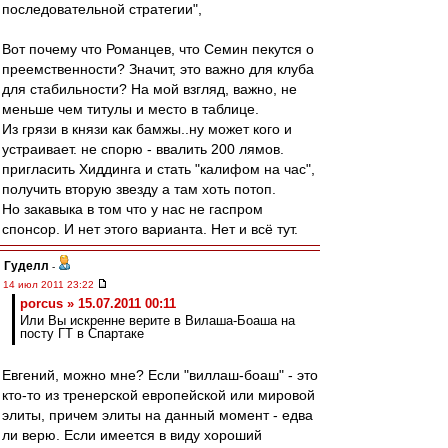
последовательной стратегии",
Вот почему что Романцев, что Семин пекутся о
преемственности? Значит, это важно для клуба
для стабильности? На мой взгляд, важно, не
меньше чем титулы и место в таблице.
Из грязи в князи как бамжы..ну может кого и
устраивает. не спорю - ввалить 200 лямов.
пригласить Хиддинга и стать "калифом на час",
получить вторую звезду а там хоть потоп.
Но закавыка в том что у нас не гаспром
спонсор. И нет этого варианта. Нет и всё тут.
Гуделл
-
14 июл 2011 23:22
porcus » 15.07.2011 00:11
Или Вы искренне верите в Вилаша-Боаша на
посту ГТ в Спартаке
Евгений, можно мне? Если "виллаш-боаш" - это
кто-то из тренерской европейской или мировой
элиты, причем элиты на данный момент - едва
ли верю. Если имеется в виду хороший