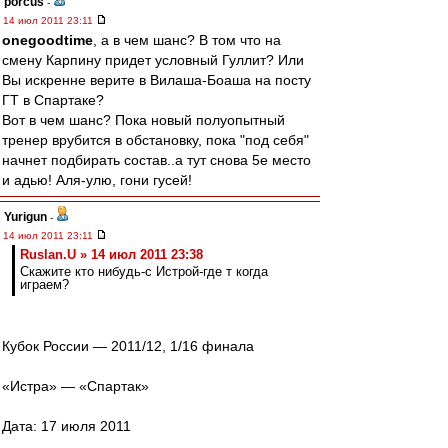
porcus
-
14 июл 2011 23:11
onegoodtime
, а в чем шанс? В том что на
смену Карпину придет условный Гуллит? Или
Вы искренне верите в Вилаша-Боаша на посту
ГТ в Спартаке?
Вот в чем шанс? Пока новый полуопытный
тренер врубится в обстановку, пока "под себя"
начнет подбирать состав..а тут снова 5е место
и адью! Аля-улю, гони гусей!
Yurigun
-
14 июл 2011 23:11
Ruslan.U » 14 июл 2011 23:38
Скажите кто нибудь-с Истрой-где т когда
играем?
Кубок России — 2011/12, 1/16 финала
«Истра» — «Спартак»
Дата: 17 июля 2011