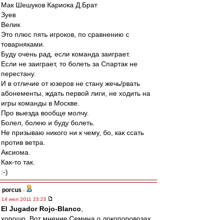
Мак Шешуков Кариока Д.Брат
Зуев
Велик
Это плюс пять игроков, по сравнению с
товарняками.
Буду очень рад, если команда заиграет.
Если не заиграет, то болеть за Спартак не
перестану.
И в отличие от юзеров не стану жечь/рвать
абонементы, ждать первой лиги, не ходить на
игры команды в Москве.
Про выезда вообще молчу.
Болел, болею и буду болеть.
Не призываю никого ни к чему, бо, как ссать
против ветра.
Аксиома.
Как-то так.
:-)
porcus
-
14 июл 2011 23:23
El Jugador Rojo-Blanco
,
хорошо. Вот мнение Семина о локопоровозах.