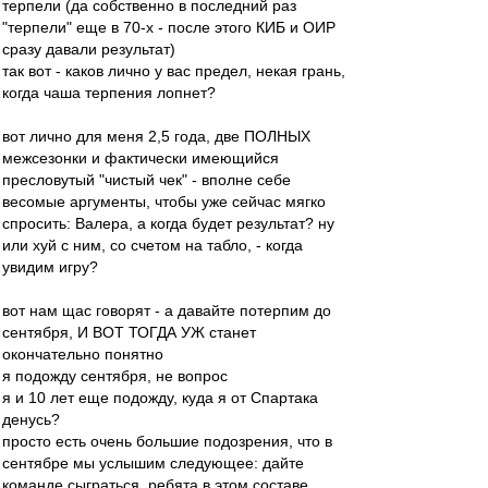
терпели (да собственно в последний раз
"терпели" еще в 70-х - после этого КИБ и ОИР
сразу давали результат)
так вот - каков лично у вас предел, некая грань,
когда чаша терпения лопнет?
вот лично для меня 2,5 года, две ПОЛНЫХ
межсезонки и фактически имеющийся
пресловутый "чистый чек" - вполне себе
весомые аргументы, чтобы уже сейчас мягко
спросить: Валера, а когда будет результат? ну
или хуй с ним, со счетом на табло, - когда
увидим игру?
вот нам щас говорят - а давайте потерпим до
сентября, И ВОТ ТОГДА УЖ станет
окончательно понятно
я подожду сентября, не вопрос
я и 10 лет еще подожду, куда я от Спартака
денусь?
просто есть очень большие подозрения, что в
сентябре мы услышим следующее: дайте
команде сыграться, ребята в этом составе