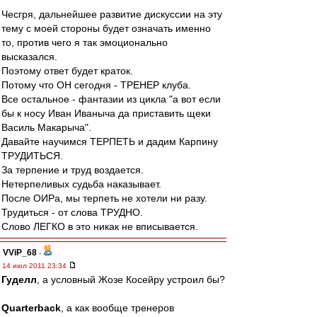
Чесгря, дальнейшее развитие дискуссии на эту
тему с моей стороны будет означать именно
то, против чего я так эмоционально
высказался.
Поэтому ответ будет краток.
Потому что ОН сегодня - ТРЕНЕР клуба.
Все остальное - фантазии из цикла "а вот если
бы к носу Иван Иваныча да приставить щеки
Василь Макарыча".
Давайте научимся ТЕРПЕТЬ и дадим Карпину
ТРУДИТЬСЯ.
За терпение и труд воздается.
Нетерпеливых судьба наказывает.
После ОИРа, мы терпеть не хотели ни разу.
Трудиться - от слова ТРУДНО.
Слово ЛЕГКО в это никак не вписывается.
VViP_68
-
14 июл 2011 23:34
Гуделл
, а условный Жозе Косейру устроил бы?
Quarterback
, а как вообще тренеров