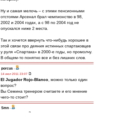
Ну и самая мелочь – с этими пенсионными
отстоями Арсенал брал чемпионство в 98,
2002 и 2004 годах, а с 98 по 2004 год не
опускался ниже 2 места.
Так и хочется ввернуть что-нибудь хорошее в
этой связи про деяния истинных спартаковцев
у руля «Спартака» в 2000-е годы, но промолчу.
В общем-то понятно все и без лишних слов.
porcus
-
14 июл 2011 23:07
El Jugador Rojo-Blanco
, можно только один
вопрос?
Вы Семина тренером считаете и его мнение
чего-то стоит?
Smn
-
14 июл 2011 23:06
ViolentOr
,
Ага, мы полгода не можем на один матч состав
наиграть, а ты про 2-3 говоришь. И это, ДеЗуев