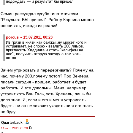
подождать — и результат бы пришёл
Семин рассуждал сугубо гипотетически.
"Результат БЫ пришел". Работу Карпина можно
оценивать, исходя из реалий
porcus » 15.07.2011 00:23
Из грязи в князи как бамжы..ну может кого и
устраивает. не спорю - ввалить 200 лямов.
пригласить Хиддинга и стать "калифом на
час", получить вторую звезду а там хоть
потоп.
Зачем утрировать и передергивать? Почему на
час, почему 200,почему потоп? Про Венгера
писали сегодня - пришел, работает и будет
работать. И все довольны. Меня, например,
устроит хоть Ван Галь, хоть Хреналь, лишь бы
дело знал. И, если и его и меня устраивать
будет - ни он не захочет уходить,ни я его гнать
не буду
Quarterback
-
14 июл 2011 23:29