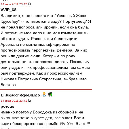
14 июл 2011 23:42
VViP_68
,
Владимир, я не специалист. "Условный Жозе
Крусейру" - что имеется в виду? Португалец? Я
не понял вопроса или иронии, если она была.
И потом: не мое дело и не моя компетенция -
об этом судить. Равно как и болельщики
Арсенала не могли квалифицированно
прогнозировать перспективы Венгера. За них
решили другие люди. Которым по роду
деятельности это положено делать. Поскольку
они угадали - их профессионализм тем самым
был подтвержден. Как и профессионализм
Николая Петровича Старостина, выбравшего
Бескова
El Jugador Rojo-Blanco
-
14 июл 2011 23:41
porcus
,
именно поэтому Бородюка из сборной и не
выгоняют. тоже в курсе дел, всё знает. Вот и
сидит беспрерывно со времён УБ. Уже 9 лет !!!