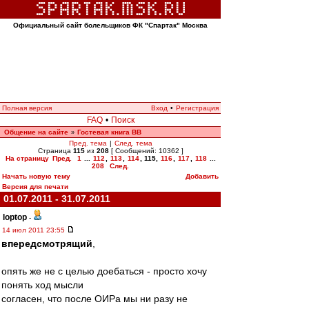
Официальный сайт болельщиков ФК "Спартак" Москва
Полная версия
Вход
•
Регистрация
FAQ
•
Поиск
Общение на сайте
Гостевая книга ВВ
»
Пред. тема
|
След. тема
Страница
115
из
208
[ Сообщений: 10362 ]
На страницу
Пред.
1
...
112
,
113
,
114
,
115
,
116
,
117
,
118
...
208
След.
Начать новую тему
Добавить
Версия для печати
01.07.2011 - 31.07.2011
loptop
-
14 июл 2011 23:55
впередсмотрящий
,
опять же не с целью доебаться - просто хочу
понять ход мысли
согласен, что после ОИРа мы ни разу не