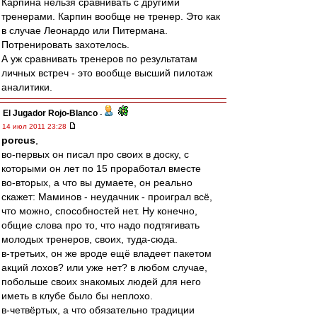
Карпина нельзя сравнивать с другими
тренерами. Карпин вообще не тренер. Это как
в случае Леонардо или Питермана.
Потренировать захотелось.
А уж сравнивать тренеров по результатам
личных встреч - это вообще высший пилотаж
аналитики.
El Jugador Rojo-Blanco
-
14 июл 2011 23:28
porcus
,
во-первых он писал про своих в доску, с
которыми он лет по 15 проработал вместе
во-вторых, а что вы думаете, он реально
скажет: Маминов - неудачник - проиграл всё,
что можно, способностей нет. Ну конечно,
общие слова про то, что надо подтягивать
молодых тренеров, своих, туда-сюда.
в-третьих, он же вроде ещё владеет пакетом
акций лохов? или уже нет? в любом случае,
побольше своих знакомых людей для него
иметь в клубе было бы неплохо.
в-четвёртых, а что обязательно традиции