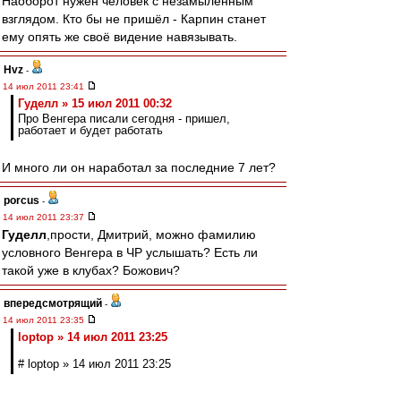
Наоборот нужен человек с незамыленным
взглядом. Кто бы не пришёл - Карпин станет
ему опять же своё видение навязывать.
Hvz
-
14 июл 2011 23:41
Гуделл » 15 июл 2011 00:32
Про Венгера писали сегодня - пришел,
работает и будет работать
И много ли он наработал за последние 7 лет?
porcus
-
14 июл 2011 23:37
Гуделл
,прости, Дмитрий, можно фамилию
условного Венгера в ЧР услышать? Есть ли
такой уже в клубах? Божович?
впередсмотрящий
-
14 июл 2011 23:35
loptop » 14 июл 2011 23:25
# loptop » 14 июл 2011 23:25