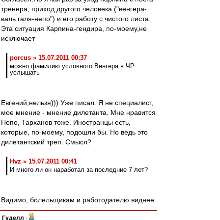
тренера, приход другого человека ("венгера-
валь галя-непо") и его работу с чистого листа.
Эта ситуация Карпина-гендира, по-моему,не
исключает
porcus » 15.07.2011 00:37
можно фамилию условного Венгера в ЧР
услышать
Евгений,нельзя))) Уже писал. Я не специалист,
мое мнение - мнение дилетанта. Мне нравится
Непо, Тарханов тоже. Иностранцы есть,
которые, по-моему, подошли бы. Но ведь это
дилетантский треп. Смысл?
Hvz » 15.07.2011 00:41
И много ли он наработал за последние 7 лет?
Видимо, болельщикам и работодателю виднее
Гуделл
-