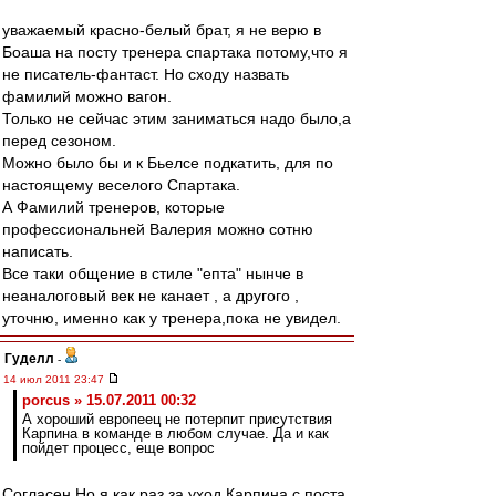
уважаемый красно-белый брат, я не верю в
Боаша на посту тренера спартака потому,что я
не писатель-фантаст. Но сходу назвать
фамилий можно вагон.
Только не сейчас этим заниматься надо было,а
перед сезоном.
Можно было бы и к Бьелсе подкатить, для по
настоящему веселого Спартака.
А Фамилий тренеров, которые
профессиональней Валерия можно сотню
написать.
Все таки общение в стиле "епта" нынче в
неаналоговый век не канает , а другого ,
уточню, именно как у тренера,пока не увидел.
Гуделл
-
14 июл 2011 23:47
porcus » 15.07.2011 00:32
А хороший европеец не потерпит присутствия
Карпина в команде в любом случае. Да и как
пойдет процесс, еще вопрос
Согласен.Но я как раз за уход Карпина с поста