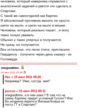
человека, который наверняка справился с
аналогичной задачей и рвется это сделать в
Спартаке.
С такой же самоотдачей как Карпин.
Я абсолютный противник менять не просто
шило на мыло, а шило на мыло в мешке.
Человека, который реально пашет....я могу
таких только уважать.
Обычно у таких упертых и получается.
Не сразу, но получается.
Все остальное, что легко (типа, пригласили
Гвардиолу - получите через день сказку) - из
Голливуда.
onegoodtime
-
14 июл 2011 23:49
Hvz » 15 июл 2011 00:20
Например? "Имя, сестра, имя!"
porcus » 15 июл 2011 00:11
onegoodtime, а в чем шанс? В том что на
смену Карпину придет условный Гуллит? Или
Вы искренне верите в Вилаша-Боаша на
посту ГТ в Спартаке?