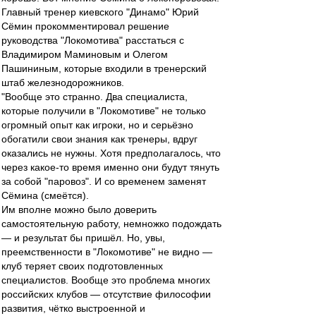
Главный тренер киевского "Динамо" Юрий
Сёмин прокомментировал решение
руководства "Локомотива" расстаться с
Владимиром Маминовым и Олегом
Пашининым, которые входили в тренерский
штаб железнодорожников.
"Вообще это странно. Два специалиста,
которые получили в "Локомотиве" не только
огромный опыт как игроки, но и серьёзно
обогатили свои знания как тренеры, вдруг
оказались не нужны. Хотя предполагалось, что
через какое-то время именно они будут тянуть
за собой "паровоз". И со временем заменят
Сёмина (смеётся).
Им вполне можно было доверить
самостоятельную работу, немножко подождать
— и результат бы пришёл. Но, увы,
преемственности в "Локомотиве" не видно —
клуб теряет своих подготовленных
специалистов. Вообще это проблема многих
российских клубов — отсутствие философии
развития, чётко выстроенной и